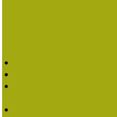
Országos Múzeumpedagógia
Pályázatfigyelő
Nemzetközi hírek a múzeum
Múzeumpedagógiai Életmű
Molnár József kapta a M
Múzeumpedagógiai Élet
Koltay Erika kapta a Mú
2023-ban
Felhívás: Múzeumpedagó