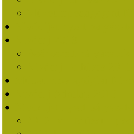
Múzeumpedagógiai Nív
Nívódíjat nyert pályázat
Nívódíj 2013
Beérkezett pályázatok
Nívódíj Felhívás 2013
Múzeumpedagógiai Nívód
Nívódíj Adatlap 2013
Nívódíjat nyert pályáza
2012-ben Múzeumpedag
2011-ben Múzeumpedag