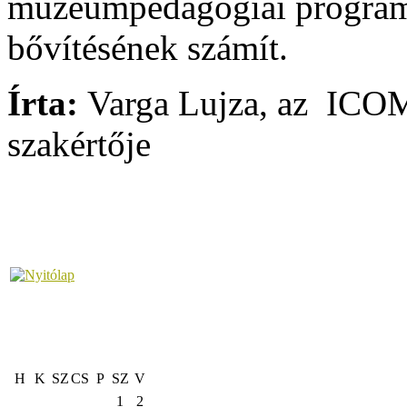
múzeumpedagógiai programk
bővítésének számít.
Írta:
Varga Lujza, az ICOM
szakértője
H
K
SZ
CS
P
SZ
V
1
2