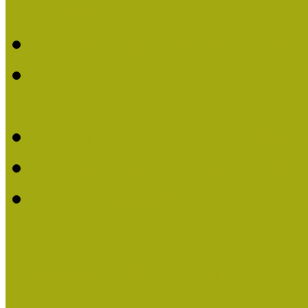
Életműdíjat
Múzeumpedagógiai Életm
Dr. Vásárhelyi Tamásé a
2013-ban
Ki kapja 2013-ban a Mú
Múzeumpedagógiai Életm
Felhívás múzeumpedagógi
Közösségi Múzeum elismer