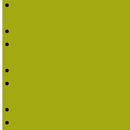
Lengyelné Kurucz Katali
Múzeumpedagógiai Életm
Felhívás: Múzeumpedagó
Kustánné Hegyi Füstös I
Életműdíjat 2019-ben
Felhívás Múzeumpedagóg
Gratulálunk Káldy Mári
Életműdíjhoz!
Múzeumpedagógiai Élet
2015-ben Lovas Márta k