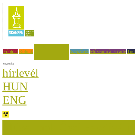
Hírek, események
Főoldal
Rólunk
Képzések
Múzeumi à la carte
Tud
hírlevél
HUN
ENG
Múzeumok Őszi Fesztiválja