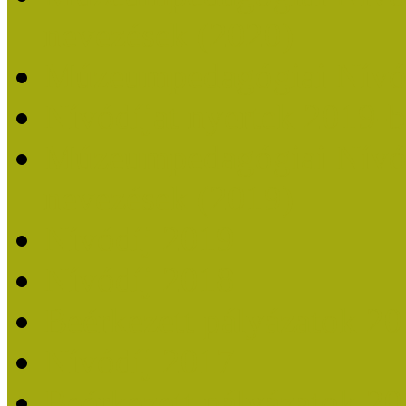
nevezések (2020)
Múzeumpedagógiai Nívó
Nívódíjat nyertek 2019-
Múzeumpedagógiai Nívódí
nevezések (2019)
Nívódíj 2019
Nívódíj 2018
Beérkezett pályázatok 2
Nívódíj 2017
Beérkezett pályázatok 2