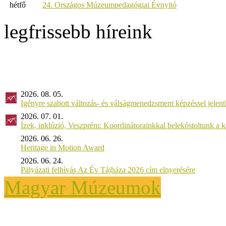
hétfő
24. Országos Múzeumpedagógiai Évnyitó
legfrissebb híreink
2026. 08. 05.
Igényre szabott változás- és válságmenedzsment képzéssel jel
2026. 07. 01.
Ízek, inklúzió, Veszprém: Koordinátorainkkal belekóstoltunk a 
2026. 06. 26.
Heritage in Motion Award
2026. 06. 24.
Pályázati felhívás Az Év Tájháza 2026 cím elnyerésére
Magyar Múzeumok