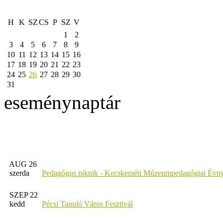
H
K
SZ
CS
P
SZ
V
1
2
3
4
5
6
7
8
9
10
11
12
13
14
15
16
17
18
19
20
21
22
23
24
25
26
27
28
29
30
31
eseménynaptár
AUG 26
szerda
Pedagógus piknik - Kecskeméti Múzeumpedagógiai Évny
SZEP 22
kedd
Pécsi Tanuló Város Fesztivál