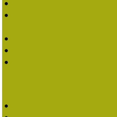
Múzeumpedagógiai Életm
Dr. Vásárhelyi Tamásé a
2013-ban
Ki kapja 2013-ban a Mú
Múzeumpedagógiai Életm
Felhívás múzeumpedagógi
Közösségi Múzeum elismer
Közösségi Múzeum elisme