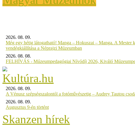
2026. 08. 09.
Még egy hétig látogatható! Manga – Hokuszai – Manga. A Mester k
vendégkiállítása a Néprajzi Múzeumban
2026. 08. 08.
FELHÍVÁS - Múzeumpedagógiai Nívódíj 2026, Kiváló Múzeumpe
2026. 08. 09.
A Vénusz szépségszalontól a fotóművészetig – Audrey Tautou csodá
2026. 08. 09.
Augusztus 9-én történt
Skanzen hírek