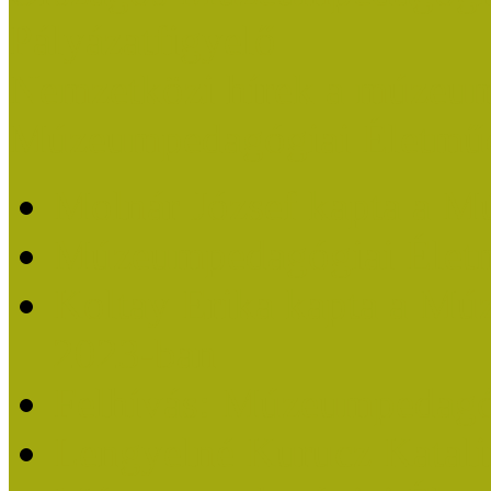
Pályázatfigyelő
Nemzetközi hírek a múzeum
Múzeumpedagógiai Életmű
Molnár József kapta a M
Múzeumpedagógiai Élet
Koltay Erika kapta a Mú
2023-ban
Felhívás: Múzeumpedagó
Lengyelné Kurucz Katali