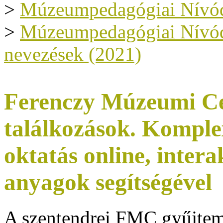
>
Múzeumpedagógiai Nívód
>
Múzeumpedagógiai Nívódíj
nevezések (2021)
Ferenczy Múzeumi Ce
találkozások. Komple
oktatás online, inter
anyagok segítségével
A szentendrei FMC gyűjtem