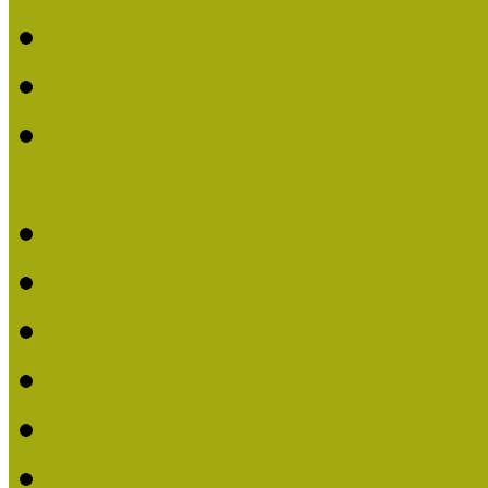
Múzeumpedagógiai Nívó
Nívódíjat nyertek 2019-
Múzeumpedagógiai Nívódí
nevezések (2019)
Nívódíj 2019
Nívódíj 2018
Beérkezett pályázatok 2
Nívódíj 2017
Beérkezett pályázatok 2
Nívódíjat nyert pályázat