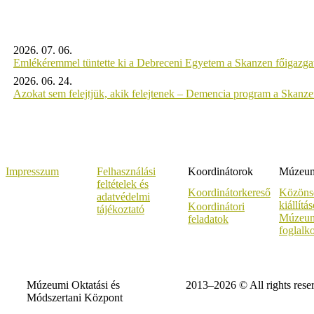
2026. 07. 06.
Emlékéremmel tüntette ki a Debreceni Egyetem a Skanzen főigazgat
2026. 06. 24.
Azokat sem felejtjük, akik felejtenek – Demencia program a Skanz
Impresszum
Felhasználási
Koordinátorok
Múzeumi
feltételek és
Koordinátorkereső
Közöns
adatvédelmi
kiállítá
Koordinátori
tájékoztató
Múzeum
feladatok
foglalk
Múzeumi Oktatási és
2013–2026 © All rights rese
Módszertani Központ