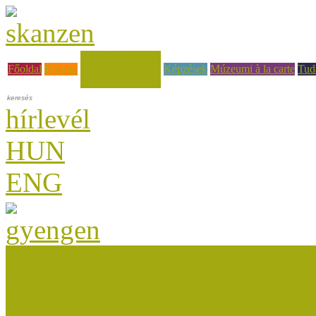
Hírek, események
Főoldal
Rólunk
Képzések
Múzeumi à la carte
Tud
hírlevél
HUN
ENG
Múzeumok Őszi Fesztiválja
Múzeumpedagógiai Nívódí