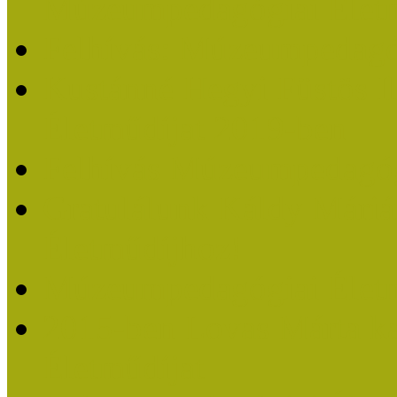
Múzeumpedagógiai Életm
Felhívás: Múzeumpedagó
Kustánné Hegyi Füstös I
Életműdíjat 2019-ben
Felhívás Múzeumpedagóg
Gratulálunk Káldy Mári
Életműdíjhoz!
Múzeumpedagógiai Élet
2015-ben Lovas Márta k
Életműdíjat