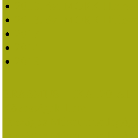
2019. évi MOKK Hírleve
2018. évi MOKK Hírleve
2017
2014.
2013.
ERASMUS + (KA120-AD
Közösségek Hete
Országos Múzeumpedagógia
Országos Múzeumpedagógia