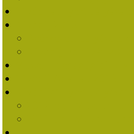
Nívódíjat nyert pályázat
Nívódíj 2013
Beérkezett pályázatok
Nívódíj Felhívás 2013
Múzeumpedagógiai Nívód
Nívódíj Adatlap 2013
Nívódíjat nyert pályáza
2012-ben Múzeumpedag
2011-ben Múzeumpedag
Története