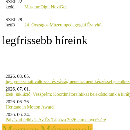
SZEP 22
kedd
MuseumDigit NextGen
SZEP 28
hétfő
24. Országos Múzeumpedagógiai Évnyitó
legfrissebb híreink
2026. 08. 05.
Igényre szabott változás- és válságmenedzsment képzéssel jelent
2026. 07. 01.
Ízek, inklúzió, Veszprém: Koordinátorainkkal belekóstoltunk a kirá
2026. 06. 26.
Heritage in Motion Award
2026. 06. 24.
Pályázati felhívás Az Év Tájháza 2026 cím elnyerésére
Magyar Múzeumok