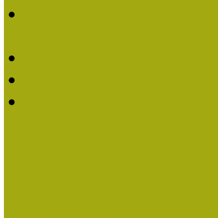
2016-ban Pató Mária és 
Múzeumpedagógus Díjat
Felhívás Kiváló Múzeum
Kiváló Múzeumpedagógus
Turcsányiné Kesik Gabrie
Múzeumpedagógus Díjat
Családbarát Múzeum elisme
Események