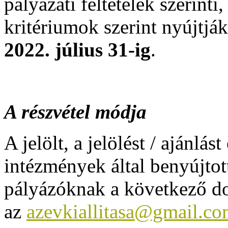
pályázati feltételek szerinti
kritériumok szerint nyújtjá
2022. július 31-ig
.
A részvétel módja
A jelölt, a jelölést / ajánlás
intézmények által benyújtot
pályázóknak a következő d
az
azevkiallitasa@gmail.c