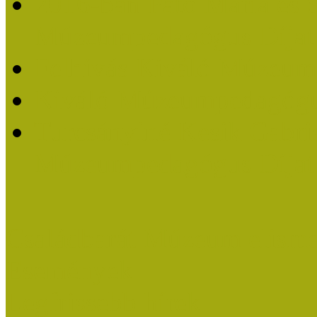
2016-ban Pató Mária és 
Múzeumpedagógus Díjat
Felhívás Kiváló Múzeum
Kiváló Múzeumpedagógus
Turcsányiné Kesik Gabrie
Múzeumpedagógus Díjat
Családbarát Múzeum elisme
Események
Legfrissebb hírek