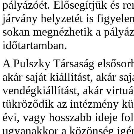
pályázóét. Elősegítjük és r
járvány helyzetét is figyelem
sokan megnézhetik a pályáza
időtartamban.
A Pulszky Társaság elsősorb
akár saját kiállítást, akár sa
vendégkiállítást, akár virtuá
tükröződik az intézmény kül
évi, vagy hosszabb ideje fo
ugyanakkor a közönség igén