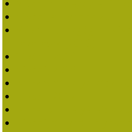
Múzeumpedagógiai Nívó
Nívódíjat nyertek 2019-
Múzeumpedagógiai Nívódí
nevezések (2019)
Nívódíj 2019
Nívódíj 2018
Beérkezett pályázatok 2
Nívódíj 2017
Beérkezett pályázatok 2
Nívódíjat nyert pályázat