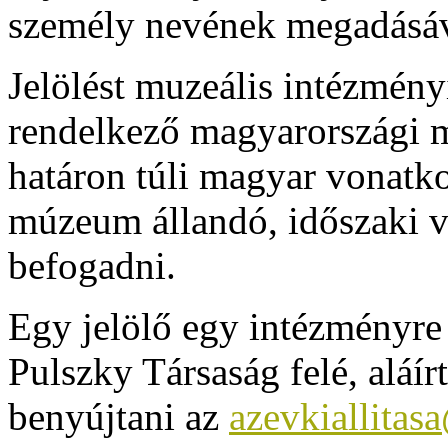
személy nevének megadásáva
Jelölést muzeális intézmén
rendelkező magyarországi m
határon túli magyar vonatk
múzeum állandó, időszaki vag
befogadni.
Egy jelölő egy intézményre 
Pulszky Társaság felé, aláír
benyújtani az
azevkiallita