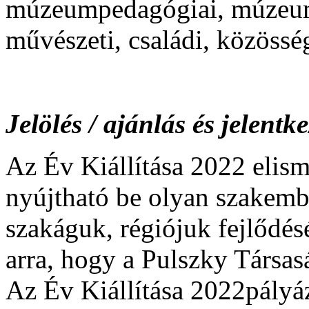
múzeumpedagógiai, múzeum
művészeti, családi, közössé
Jelölés / ajánlás és jelentk
Az Év Kiállítása 2022 elisme
nyújtható be olyan szakembe
szakáguk, régiójuk fejlődésé
arra, hogy a Pulszky Társa
Az Év Kiállítása 2022pályáz