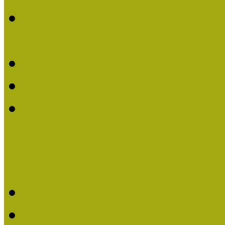
Dr. Vásárhelyi Tamásé a
2013-ban
Ki kapja 2013-ban a Mú
Múzeumpedagógiai Életm
Felhívás múzeumpedagógi
Közösségi Múzeum elismer
Közösségi Múzeum elisme
Közösségi Múzeum 202