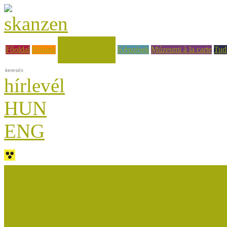
Hírek, események
Főoldal
Rólunk
Képzések
Múzeumi à la carte
Tud
hírlevél
HUN
ENG
Múzeumok Őszi Fesztiválja
Múzeumpedagógiai Nívódí