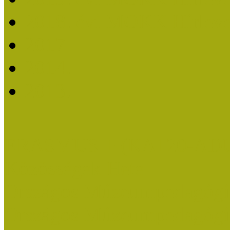
2018. évi MOKK Hírleve
2017
2014.
2013.
ERASMUS + (KA120-AD
Közösségek Hete
Országos Múzeumpedagógia
Országos Múzeumpedagógia