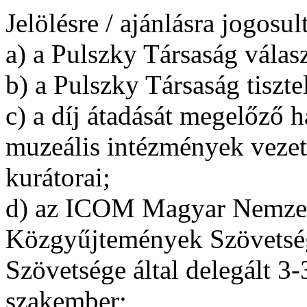
Jelölésre / ajánlásra jogosul
a) a Pulszky Társaság válas
b) a Pulszky Társaság tiszte
c) a díj átadását megelőző h
muzeális intézmények vezető
kurátorai;
d) az ICOM Magyar Nemzeti
Közgyűjtemények Szövetsé
Szövetsége által delegált 3
szakember;