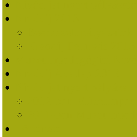
Nívódíjat nyert pályázat
Nívódíj 2013
Beérkezett pályázatok
Nívódíj Felhívás 2013
Múzeumpedagógiai Nívód
Nívódíj Adatlap 2013
Nívódíjat nyert pályáza
2012-ben Múzeumpedag
2011-ben Múzeumpedag
Története