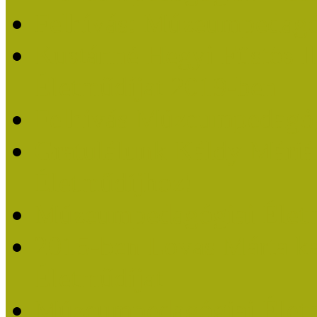
Felhívás: Múzeumpedagó
Kustánné Hegyi Füstös I
Életműdíjat 2019-ben
Felhívás Múzeumpedagóg
Gratulálunk Káldy Mári
Életműdíjhoz!
Múzeumpedagógiai Élet
2015-ben Lovas Márta k
Életműdíjat
Múzeumpedagógiai Életm