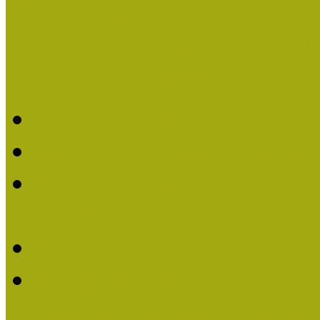
Pályázatfigyelő
Nemzetközi hírek a múzeum
Múzeumpedagógiai Életmű
Molnár József kapta a M
Múzeumpedagógiai Élet
Koltay Erika kapta a Mú
2023-ban
Felhívás: Múzeumpedagó
Lengyelné Kurucz Katali
Múzeumpedagógiai Életm