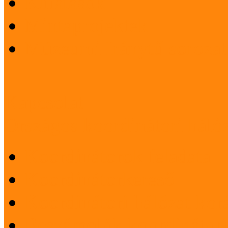
Kutatások
Mintaprojektek
Múzeumi Iránytű sorozat
Kapcsolat
Országos koordinátori háló
Koordinátorok feladata
Koordinátorkereső
Koordinátori hálózat korá
Beszámolók koordinátori