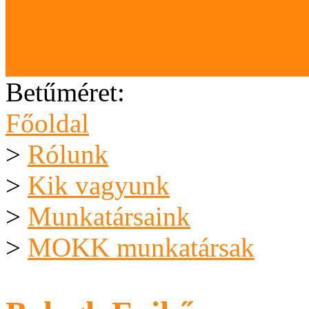
Letölthető anyagok
Karrier (megpályázható áll
Betűméret:
Főoldal
>
Rólunk
>
Kik vagyunk
>
Munkatársaink
>
MOKK munkatársak