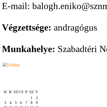
E-mail: balogh.eniko@szn
Végzettsége:
andragógus
Munkahelye:
Szabadtéri 
H
K
SZ
CS
P
SZ
V
1
2
3
4
5
6
7
8
9