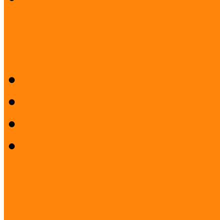
Sajtószoba
Logók
Sajtóközlemények
Sajtóvisszhang
Felhasználási feltételek 
Partnereink
Elismeréseink