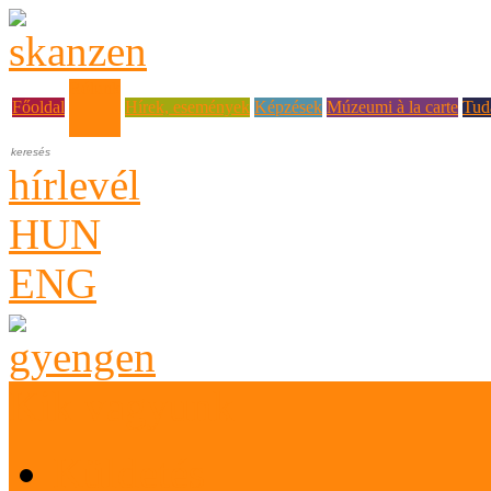
Rólunk
Főoldal
Hírek, események
Képzések
Múzeumi à la carte
Tud
hírlevél
HUN
ENG
Kik vagyunk
Küldetés