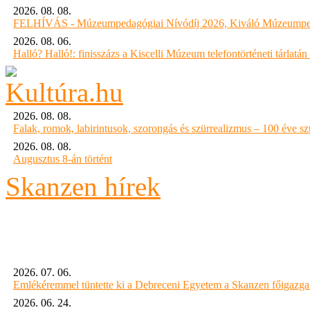
2026. 08. 08.
FELHÍVÁS - Múzeumpedagógiai Nívódíj 2026, Kiváló Múzeumpe
2026. 08. 06.
Halló? Halló!: finisszázs a Kiscelli Múzeum telefontörténeti tárlatán
2026. 08. 08.
Falak, romok, labirintusok, szorongás és szürrealizmus – 100 éve szü
2026. 08. 08.
Augusztus 8-án történt
Skanzen hírek
2026. 07. 06.
Emlékéremmel tüntette ki a Debreceni Egyetem a Skanzen főigazgat
2026. 06. 24.