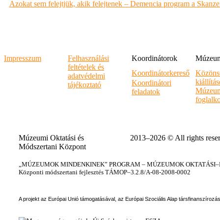
Azokat sem felejtjük, akik felejtenek – Demencia program a Skanz
Impresszum
Felhasználási
Koordinátorok
Múzeumi
feltételek és
Koordinátorkereső
Közöns
adatvédelmi
kiállítá
Koordinátori
tájékoztató
Múzeum
feladatok
foglalk
Múzeumi Oktatási és
2013–2026 © All rights rese
Módszertani Központ
„MÚZEUMOK MINDENKINEK” PROGRAM – MÚZEUMOK OKTATÁSI–KÉ
Központi módszertani fejlesztés TÁMOP–3.2.8/A-08-2008-0002
A projekt az Európai Unió támogatásával, az Európai Szociális Alap társfinanszírozá