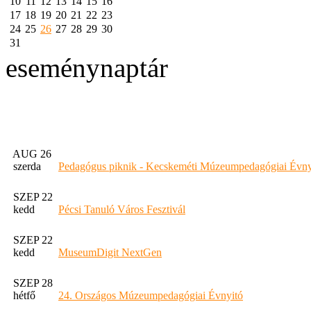
10
11
12
13
14
15
16
17
18
19
20
21
22
23
24
25
26
27
28
29
30
31
eseménynaptár
AUG 26
szerda
Pedagógus piknik - Kecskeméti Múzeumpedagógiai Évny
SZEP 22
kedd
Pécsi Tanuló Város Fesztivál
SZEP 22
kedd
MuseumDigit NextGen
SZEP 28
hétfő
24. Országos Múzeumpedagógiai Évnyitó