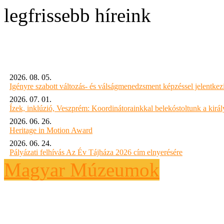
legfrissebb híreink
2026. 08. 05.
Igényre szabott változás- és válságmenedzsment képzéssel jelent
2026. 07. 01.
Ízek, inklúzió, Veszprém: Koordinátorainkkal belekóstoltunk a kirá
2026. 06. 26.
Heritage in Motion Award
2026. 06. 24.
Pályázati felhívás Az Év Tájháza 2026 cím elnyerésére
Magyar Múzeumok