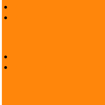
Minőségpolitika
Munkatársaink
MOKK
Története
Múzeumok Mindenkinek
Módszertani fejlesztés