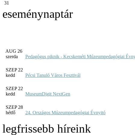
31
eseménynaptár
AUG 26
szerda
Pedagógus piknik - Kecskeméti Múzeumpedagógiai Évny
SZEP 22
kedd
Pécsi Tanuló Város Fesztivál
SZEP 22
kedd
MuseumDigit NextGen
SZEP 28
hétfő
24. Országos Múzeumpedagógiai Évnyitó
legfrissebb híreink