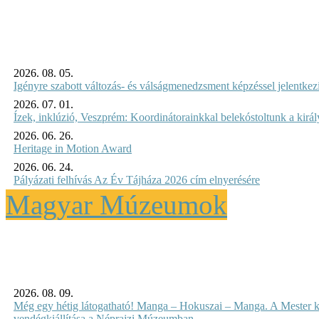
2026. 08. 05.
Igényre szabott változás- és válságmenedzsment képzéssel jelent
2026. 07. 01.
Ízek, inklúzió, Veszprém: Koordinátorainkkal belekóstoltunk a kirá
2026. 06. 26.
Heritage in Motion Award
2026. 06. 24.
Pályázati felhívás Az Év Tájháza 2026 cím elnyerésére
Magyar Múzeumok
2026. 08. 09.
Még egy hétig látogatható! Manga – Hokuszai – Manga. A Mester k
vendégkiállítása a Néprajzi Múzeumban