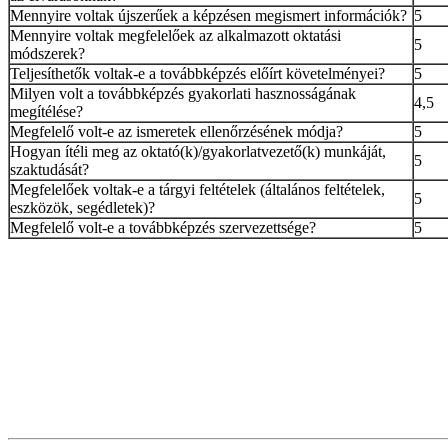
Mennyire voltak újszerűek a képzésen megismert információk?
5
Mennyire voltak megfelelőek az alkalmazott oktatási
5
módszerek?
Teljesíthetők voltak-e a továbbképzés előírt követelményei?
5
Milyen volt a továbbképzés gyakorlati hasznosságának
4,5
megítélése?
Megfelelő volt-e az ismeretek ellenőrzésének módja?
5
Hogyan ítéli meg az oktató(k)/gyakorlatvezető(k) munkáját,
5
szaktudását?
Megfelelőek voltak-e a tárgyi feltételek (általános feltételek,
5
eszközök, segédletek)?
Megfelelő volt-e a továbbképzés szervezettsége?
5