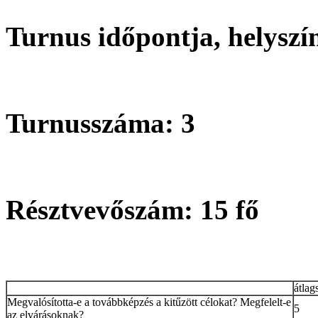
Turnus időpontja, helyszí
Turnusszáma: 3
Résztvevőszám: 15 fő
átla
Megvalósította-e a továbbképzés a kitűzött célokat? Megfelelt-e
5
az elvárásoknak?