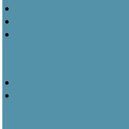
Önkormányzatoknak szól
Pedagógusoknak szóló k
E-learning
Bemutatkozás
Munkatársak
Oktatási helyszínek
Képzéseink 2026-ben