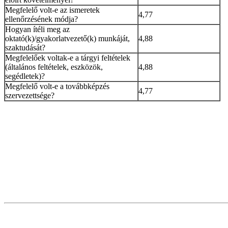
Megfelelő volt-e az ismeretek
4,77
ellenőrzésének módja?
Hogyan ítéli meg az
oktató(k)/gyakorlatvezető(k) munkáját,
4,88
szaktudását?
Megfelelőek voltak-e a tárgyi feltételek
(általános feltételek, eszközök,
4,88
segédletek)?
Megfelelő volt-e a továbbképzés
4,77
szervezettsége?