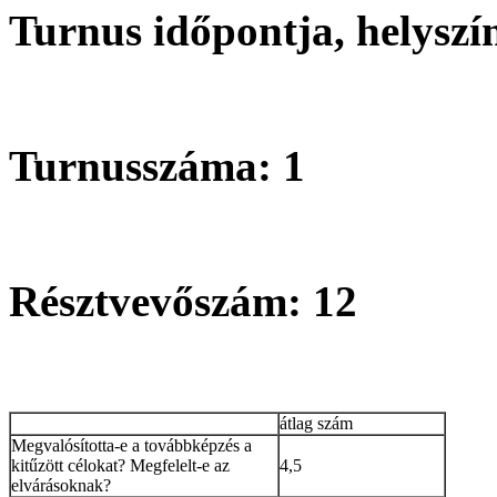
Turnus időpontja, helyszí
Turnusszáma: 1
Résztvevőszám: 12
átlag szám
Megvalósította-e a továbbképzés a
kitűzött célokat? Megfelelt-e az
4,5
elvárásoknak?