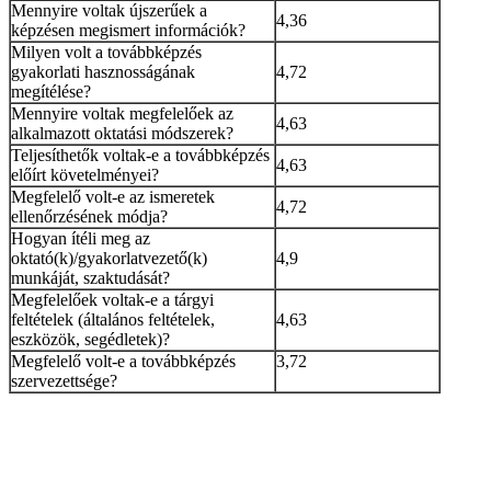
Mennyire voltak újszerűek a
4,36
képzésen megismert információk?
Milyen volt a továbbképzés
gyakorlati hasznosságának
4,72
megítélése?
Mennyire voltak megfelelőek az
4,63
alkalmazott oktatási módszerek?
Teljesíthetők voltak-e a továbbképzés
4,63
előírt követelményei?
Megfelelő volt-e az ismeretek
4,72
ellenőrzésének módja?
Hogyan ítéli meg az
oktató(k)/gyakorlatvezető(k)
4,9
munkáját, szaktudását?
Megfelelőek voltak-e a tárgyi
feltételek (általános feltételek,
4,63
eszközök, segédletek)?
Megfelelő volt-e a továbbképzés
3,72
szervezettsége?