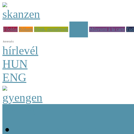
Képzések
Főoldal
Rólunk
Hírek, események
Múzeumi à la carte
Tud
hírlevél
HUN
ENG
Képzési tematikák
Kulturális szakemberekn