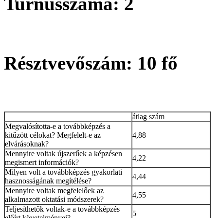
Turnusszáma: 2
Résztvevőszám: 10 fő
átlag szám
Megvalósította-e a továbbképzés a
kitűzött célokat? Megfelelt-e az
4,88
elvárásoknak?
Mennyire voltak újszerűek a képzésen
4,22
megismert információk?
Milyen volt a továbbképzés gyakorlati
4,44
hasznosságának megítélése?
Mennyire voltak megfelelőek az
4,55
alkalmazott oktatási módszerek?
Teljesíthetők voltak-e a továbbképzés
5
előírt követelményei?