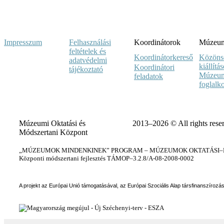
Impresszum
Felhasználási
Koordinátorok
Múzeumi
feltételek és
Koordinátorkereső
Közöns
adatvédelmi
kiállítá
Koordinátori
tájékoztató
Múzeum
feladatok
foglalk
Múzeumi Oktatási és
2013–2026 © All rights rese
Módszertani Központ
„MÚZEUMOK MINDENKINEK” PROGRAM – MÚZEUMOK OKTATÁSI–KÉ
Központi módszertani fejlesztés TÁMOP–3.2.8/A-08-2008-0002
A projekt az Európai Unió támogatásával, az Európai Szociális Alap társfinanszírozá