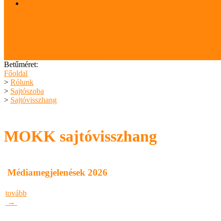
Felhasználási feltételek és adatvédelmi tájékoztató
Partnereink
Elismeréseink
Letölthető anyagok
Karrier (megpályázható állások)
Betűméret:
Főoldal
>
Rólunk
>
Sajtószoba
>
Sajtóvisszhang
MOKK sajtóvisszhang
Médiamegjelenések 2026
tovább
→