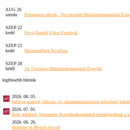
AUG 26
szerda
Pedagógus piknik - Kecskeméti Múzeumpedagógiai Évny
SZEP 22
kedd
Pécsi Tanuló Város Fesztivál
SZEP 22
kedd
MuseumDigit NextGen
SZEP 28
hétfő
24. Országos Múzeumpedagógiai Évnyitó
legfrissebb híreink
2026. 08. 05.
Igényre szabott változás- és válságmenedzsment képzéssel jel
2026. 07. 01.
Ízek, inklúzió, Veszprém: Koordinátorainkkal belekóstoltunk a 
2026. 06. 26.
Heritage in Motion Award