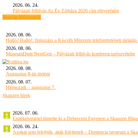
2026. 06. 24.
Pályázati felhívás Az Év Tájháza 2026 cím elnyerésére
Magyar Múzeumok
2026. 08. 06.
Halló? Halló!: finisszázs a Kiscelli Múzeum telefontörténeti tárlatán
2026. 08. 06.
MuseumDigit NextGen – Pályázati felhívás konferenciarészvételre
2026. 08. 08.
Augusztus 8-án történt
2026. 08. 07.
Hírmozaik – augusztus 7.
Skanzen hírek
2026. 07. 06.
Emlékéremmel tüntette ki a Debreceni Egyetem a Skanzen főiga
2026. 06. 24.
Azokat sem felejtjük, akik felejtenek – Demencia program a Sk