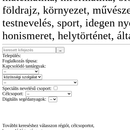
földrajz, környezet, művészet
testnevelés, sport, idegen n
honismeret, helytörténet, ál
Település:
Foglalkozás típusa:
Kapcsolódó tantárgyak:
Speciális nevelésű csoport:
Célcsoport:
Digitális segédanyagok:
További kereséshez válasszon régiót, célcsoportot,