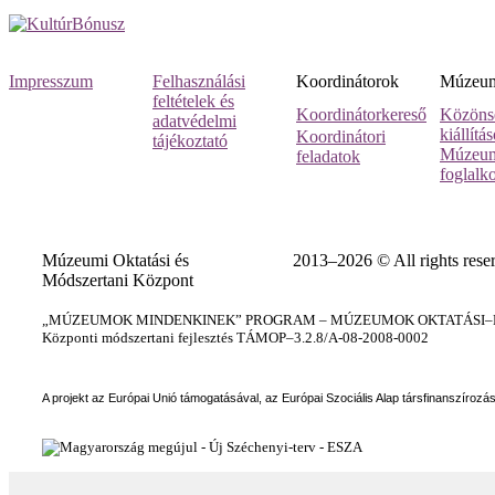
Impresszum
Felhasználási
Koordinátorok
Múzeumi
feltételek és
Koordinátorkereső
Közöns
adatvédelmi
kiállítá
Koordinátori
tájékoztató
Múzeum
feladatok
foglalk
Múzeumi Oktatási és
2013–2026 © All rights rese
Módszertani Központ
„MÚZEUMOK MINDENKINEK” PROGRAM – MÚZEUMOK OKTATÁSI–KÉ
Központi módszertani fejlesztés TÁMOP–3.2.8/A-08-2008-0002
A projekt az Európai Unió támogatásával, az Európai Szociális Alap társfinanszírozá