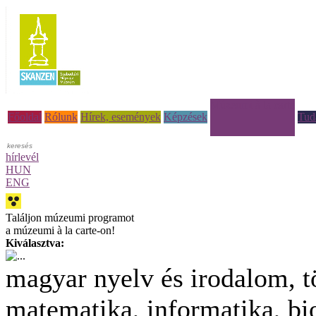
Múzeumi à la carte
Főoldal
Rólunk
Hírek, események
Képzések
Tud
hírlevél
HUN
ENG
Találjon múzeumi programot
a múzeumi à la carte-on!
Kiválasztva:
magyar nyelv és irodalom, t
matematika, informatika, bio