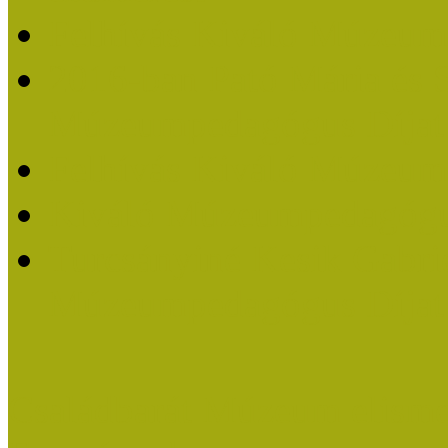
Felhívás Kiváló Múzeum
2016-ban Pató Mária és 
Múzeumpedagógus Díjat
Felhívás Kiváló Múzeum
Kiváló Múzeumpedagógus
Turcsányiné Kesik Gabrie
Múzeumpedagógus Díjat
Családbarát Múzeum elisme