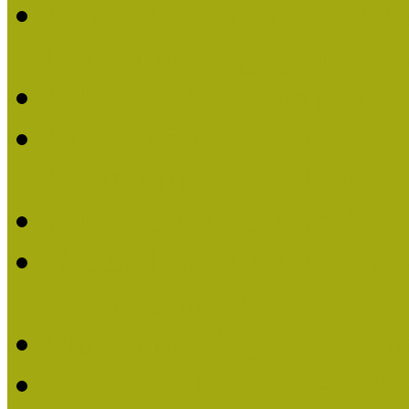
Lengyelné Kurucz Katali
Múzeumpedagógiai Életm
Felhívás: Múzeumpedagó
Kustánné Hegyi Füstös I
Életműdíjat 2019-ben
Felhívás Múzeumpedagóg
Gratulálunk Káldy Mári
Életműdíjhoz!
Múzeumpedagógiai Élet
2015-ben Lovas Márta k