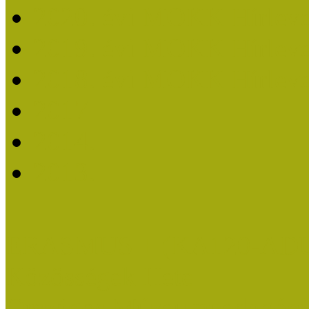
2020. évi MOKK Hírleve
2019. évi MOKK Hírleve
2018. évi MOKK Hírleve
2017
2014.
2013.
ERASMUS + (KA120-AD
Közösségek Hete
Országos Múzeumpedagógia