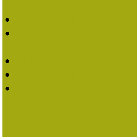
Életműdíjat
Múzeumpedagógiai Életm
Dr. Vásárhelyi Tamásé a
2013-ban
Ki kapja 2013-ban a Mú
Múzeumpedagógiai Életm
Felhívás múzeumpedagógi
Közösségi Múzeum elismer