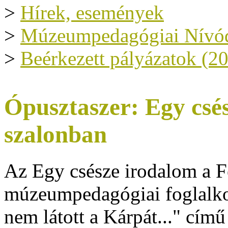
>
Hírek, események
>
Múzeumpedagógiai Nívód
>
Beérkezett pályázatok (2
Ópusztaszer: Egy csé
szalonban
Az Egy csésze irodalom a F
múzeumpedagógiai foglalkoz
nem látott a Kárpát..." című