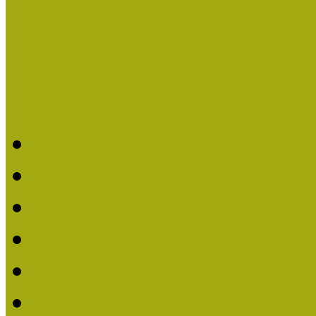
Események
Legfrissebb hírek
Aktuális cikkek
Hírlevél
2026. évi MOKK hírleve
2025. évi MOKK hírleve
2024. évi MOKK hírleve
2023. évi MOKK hírleve
2022. évi MOKK hírleve
2021. évi MOKK Hírleve