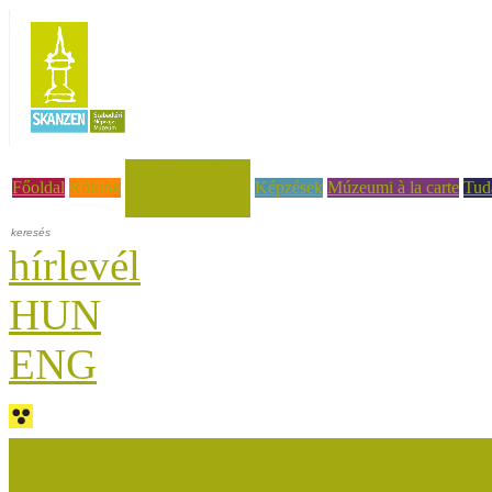
Hírek, események
Főoldal
Rólunk
Képzések
Múzeumi à la carte
Tud
hírlevél
HUN
ENG
Múzeumok Őszi Fesztiválja