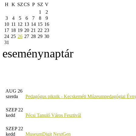
H
K
SZ
CS
P
SZ
V
1
2
3
4
5
6
7
8
9
10
11
12
13
14
15
16
17
18
19
20
21
22
23
24
25
26
27
28
29
30
31
eseménynaptár
AUG 26
szerda
Pedagógus piknik - Kecskeméti Múzeumpedagógiai Évny
SZEP 22
kedd
Pécsi Tanuló Város Fesztivál
SZEP 22
kedd
MuseumDigit NextGen