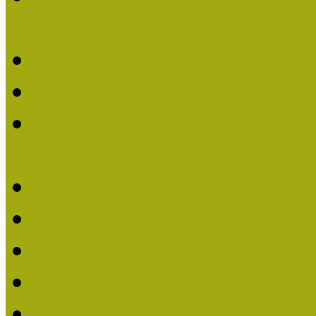
nevezések (2020)
Múzeumpedagógiai Nívó
Nívódíjat nyertek 2019-
Múzeumpedagógiai Nívódí
nevezések (2019)
Nívódíj 2019
Nívódíj 2018
Beérkezett pályázatok 2
Nívódíj 2017
Beérkezett pályázatok 2