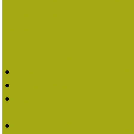
Országos Múzeumpedagógia
Pályázatfigyelő
Nemzetközi hírek a múzeum
Múzeumpedagógiai Életmű
Molnár József kapta a M
Múzeumpedagógiai Élet
Koltay Erika kapta a Mú
2023-ban
Felhívás: Múzeumpedagó