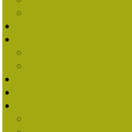
Múzeumpedagógiai Nív
Nívódíjat nyert pályázat
Nívódíj 2013
Beérkezett pályázatok
Nívódíj Felhívás 2013
Múzeumpedagógiai Nívód
Nívódíj Adatlap 2013
Nívódíjat nyert pályáza
2012-ben Múzeumpedag
2011-ben Múzeumpedag