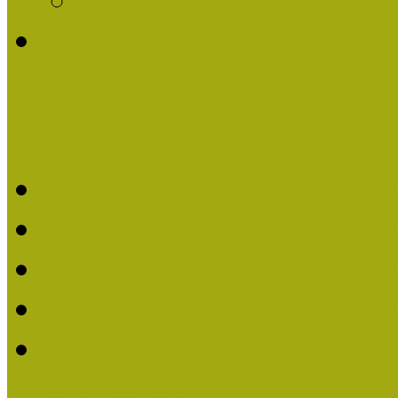
Története
Kiváló Múzeumpedagógus 
Kiváló Múzeumpedagóg
Kiváló Múzeumpedagóg
Kiváló Múzeumpedagógu
Kiváló Múzeumpedagógu
2018-ban Joó Emese kap
elismerést