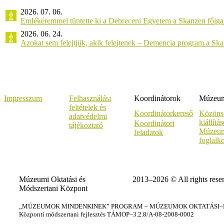
2026. 07. 06.
Emlékéremmel tüntette ki a Debreceni Egyetem a Skanzen főiga
2026. 06. 24.
Azokat sem felejtjük, akik felejtenek – Demencia program a Sk
Impresszum
Felhasználási
Koordinátorok
Múzeumi
feltételek és
Koordinátorkereső
Közöns
adatvédelmi
kiállítá
Koordinátori
tájékoztató
Múzeum
feladatok
foglalk
Múzeumi Oktatási és
2013–2026 © All rights rese
Módszertani Központ
„MÚZEUMOK MINDENKINEK” PROGRAM – MÚZEUMOK OKTATÁSI–KÉ
Központi módszertani fejlesztés TÁMOP–3.2.8/A-08-2008-0002