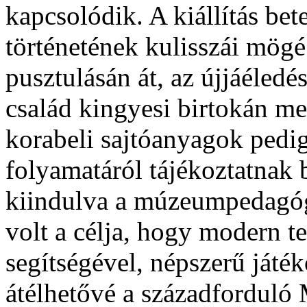
kapcsolódik. A kiállítás be
történetének kulisszái mögé
pusztulásán át, az újjáéledé
család kingyesi birtokán me
korabeli sajtóanyagok pedi
folyamatáról tájékoztatnak
kiindulva a múzeumpedagógi
volt a célja, hogy modern t
segítségével, népszerű játé
átélhetővé a századfordul