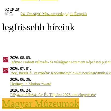
SZEP 28
hétfő
24. Országos Múzeumpedagógiai Évnyitó
legfrissebb híreink
2026. 08. 05.
Igényre szabott változás- és válságmenedzsment képzéssel jel
2026. 07. 01.
Ízek, inklúzió, Veszprém: Koordinátorainkkal belekóstoltunk a 
2026. 06. 26.
Heritage in Motion Award
2026. 06. 24.
Pályázati felhívás Az Év Tájháza 2026 cím elnyerésére
Magyar Múzeumok