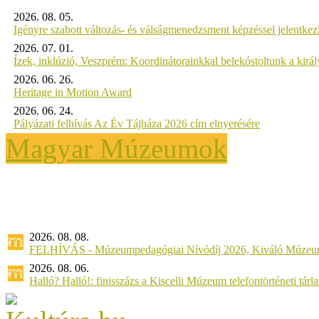
2026. 08. 05.
Igényre szabott változás- és válságmenedzsment képzéssel jelent
2026. 07. 01.
Ízek, inklúzió, Veszprém: Koordinátorainkkal belekóstoltunk a kirá
2026. 06. 26.
Heritage in Motion Award
2026. 06. 24.
Pályázati felhívás Az Év Tájháza 2026 cím elnyerésére
Magyar Múzeumok
2026. 08. 08.
FELHÍVÁS - Múzeumpedagógiai Nívódíj 2026, Kiváló Múzeu
2026. 08. 06.
Halló? Halló!: finisszázs a Kiscelli Múzeum telefontörténeti tárl