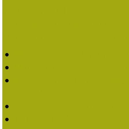
Pályázatfigyelő
Nemzetközi hírek a múzeum
Múzeumpedagógiai Életmű
Molnár József kapta a M
Múzeumpedagógiai Élet
Koltay Erika kapta a Mú
2023-ban
Felhívás: Múzeumpedagó
Lengyelné Kurucz Katali