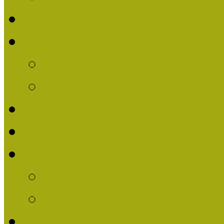
Nívódíjat nyert pályázat
Nívódíj 2013
Beérkezett pályázatok
Nívódíj Felhívás 2013
Múzeumpedagógiai Nívód
Nívódíj Adatlap 2013
Nívódíjat nyert pályáza
2012-ben Múzeumpedag
2011-ben Múzeumpedag
Története