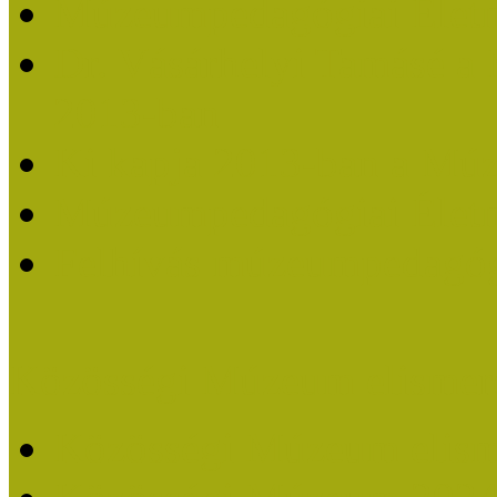
Múzeumpedagógiai Életm
Dr. Vásárhelyi Tamásé a
2013-ban
Ki kapja 2013-ban a Mú
Múzeumpedagógiai Életm
Felhívás múzeumpedagógi
Közösségi Múzeum elismer
Közösségi Múzeum elisme