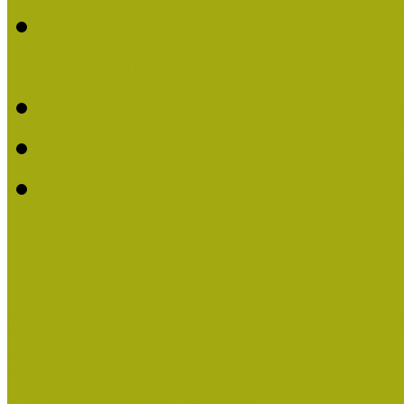
2016-ban Pató Mária és 
Múzeumpedagógus Díjat
Felhívás Kiváló Múzeum
Kiváló Múzeumpedagógus
Turcsányiné Kesik Gabrie
Múzeumpedagógus Díjat
Családbarát Múzeum elisme
Események