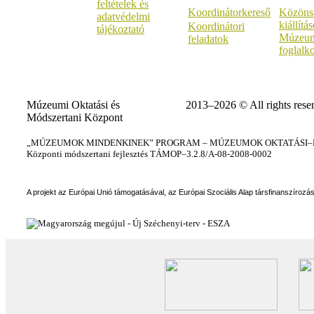
feltételek és
Koordinátorkereső
Közöns
adatvédelmi
kiállítá
Koordinátori
tájékoztató
Múzeum
feladatok
foglalk
Múzeumi Oktatási és
2013–2026 © All rights rese
Módszertani Központ
„MÚZEUMOK MINDENKINEK” PROGRAM – MÚZEUMOK OKTATÁSI–KÉ
Központi módszertani fejlesztés TÁMOP–3.2.8/A-08-2008-0002
A projekt az Európai Unió támogatásával, az Európai Szociális Alap társfinanszírozá