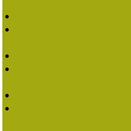
Múzeumpedagógiai Életm
Felhívás: Múzeumpedagó
Kustánné Hegyi Füstös I
Életműdíjat 2019-ben
Felhívás Múzeumpedagóg
Gratulálunk Káldy Mári
Életműdíjhoz!
Múzeumpedagógiai Élet
2015-ben Lovas Márta k
Életműdíjat