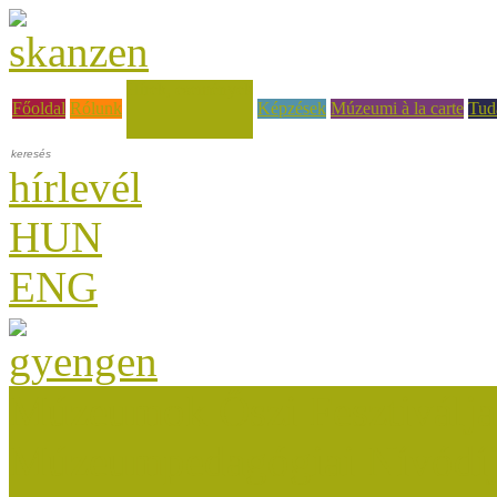
Hírek, események
Főoldal
Rólunk
Képzések
Múzeumi à la carte
Tud
hírlevél
HUN
ENG
Múzeumok Őszi Fesztiválja
Múzeumpedagógiai Nívódí