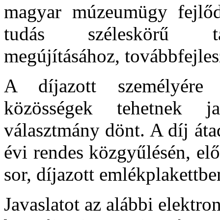
magyar múzeumügy fejlőd
tudás széleskörű tár
megújításához, továbbfejles
A díjazott személyér
közösségek tehetnek j
választmány dönt. A díj át
évi rendes közgyűlésén, elő
sor, díjazott emlékplakettbe
Javaslatot az alábbi elektron