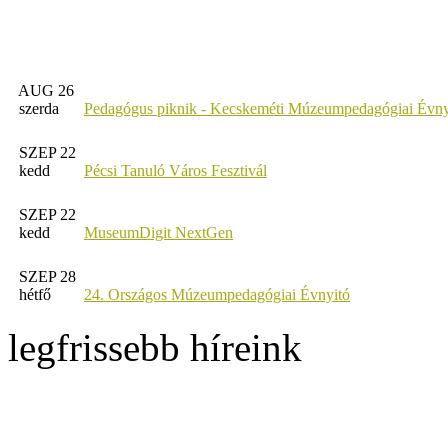
AUG 26
szerda
Pedagógus piknik - Kecskeméti Múzeumpedagógiai Évny
SZEP 22
kedd
Pécsi Tanuló Város Fesztivál
SZEP 22
kedd
MuseumDigit NextGen
SZEP 28
hétfő
24. Országos Múzeumpedagógiai Évnyitó
legfrissebb híreink