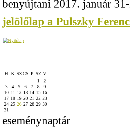
benyújtani 2017. január 31-
jelölőlap a Pulszky Ferenc
H
K
SZ
CS
P
SZ
V
1
2
3
4
5
6
7
8
9
10
11
12
13
14
15
16
17
18
19
20
21
22
23
24
25
26
27
28
29
30
31
eseménynaptár