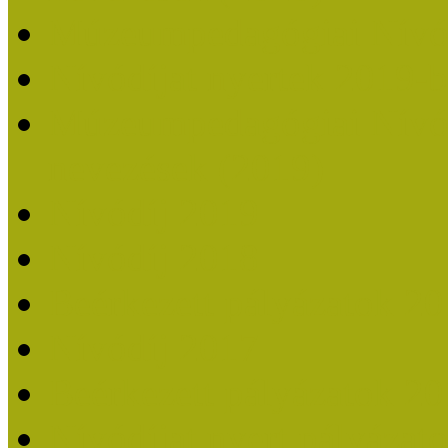
Múzeumpedagógiai Nívó
Nívódíjat nyertek 2019-
Múzeumpedagógiai Nívódí
nevezések (2019)
Nívódíj 2019
Nívódíj 2018
Beérkezett pályázatok 2
Nívódíj 2017
Beérkezett pályázatok 2
Nívódíjat nyert pályázat