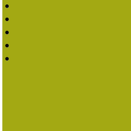
2019. évi MOKK Hírleve
2018. évi MOKK Hírleve
2017
2014.
2013.
ERASMUS + (KA120-AD
Közösségek Hete
Országos Múzeumpedagógia
Országos Múzeumpedagógia