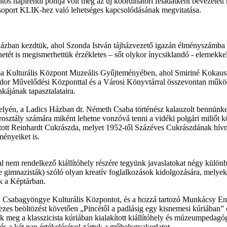
ntos napirendi pontja volt még az új koordinátori feladatként bevezete
csoport KLIK-hez való lehetséges kapcsolódásának megvitatása.
zban kezdtük, ahol Szonda István tájházvezető igazán élményszámba 
etét is megismerhettük érzékletes – sőt olykor ínycsiklandó - elemekke
 Soma Kulturális Központ Muzeális Gyűjteményében, ahol Smiriné Koka
ándor Művelődési Központtal és a Városi Könyvtárral összevontan működ
kájának tapasztalataira.
yén, a Ladics Házban dr. Németh Csaba történész kalauzolt bennünket, 
osztály számára miként lehetne vonzóvá tenni a vidéki polgári miliőt k
ított Reinhardt Cukrászda, melyet 1952-től Százéves Cukrászdának hívn
ényeiket is.
nem rendelkező kiállítóhely részére tegyünk javaslatokat négy külön
ve gimnazisták) szóló olyan kreatív foglalkozások kidolgozására, melyek
k a Képtárban.
a Csabagyöngye Kulturális Központot, és a hozzá tartozó Munkácsy Em
ezes beöltözést követően „Pincétől a padlásig egy kisnemesi kúriában”
ük meg a klasszicista kúriában kialakított kiállítóhely és múzeumpedagó
 és a két nap értékelésével zártuk a műhelygyakorlatot.