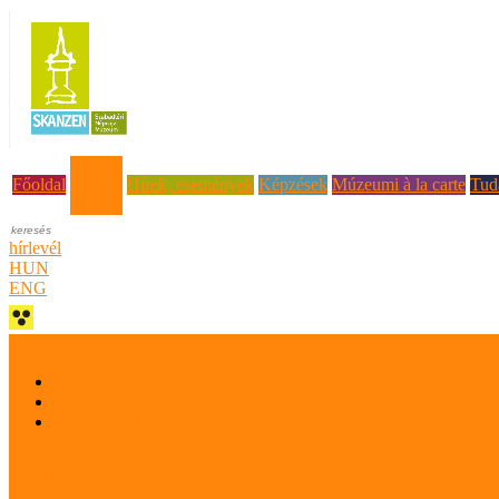
Rólunk
Főoldal
Hírek, események
Képzések
Múzeumi à la carte
Tud
hírlevél
HUN
ENG
Kik vagyunk
Küldetés
Minőségpolitika
Munkatársaink
MOKK