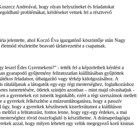
Koszecz Andreával, hogy olyan helyszíneket és feladatokat
oldható problémákat, kérdéseket vetnek fel a résztvevő
ia jelentette, ahol Koczó Éva igazgatónő köszöntője után Nagy
letmód részleteibe beavató tárlatvezetést a csapatnak.
agy leszel Édes Gyermekem?” - tették fel a képzeletbeli kérdést a
 gyarapodó gyűjtemény feliratozatlan kiállításában gyűjtöttek
 játékos feladatsor, útbaigazító vagy térkép kidolgozásához. A
is rátaláljanak a látogatók egy-egy régi mesterséghez, foglalkozáshoz
tes ismertetésére, ötletek szintjén azonban – mint majd olvashatjuk -
zen a gyermekek ezt ismerik leginkább, ezért a régi szerszámok mellett
nne a gyerekek felkészítése a múzeumlátogatásra, hogy a passzív
 úgy, hogy a gyerekek készítsenek kisreferátumot a kiállításon
mellőzi a feliratozást, fontos lenne, hogy egy-egy érdekes, a mai
 mesterséghez rövid összefoglaló is készülhetne. A drámapedagógia
yerekek azzal, hogy milyen lehetett egy velük megegyező korú kisinas