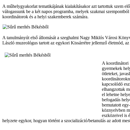
A műhelygyakorlat tematikájának kialakításakor azt tartottuk szem e
válogassunk be a két napos programba, melyek szakmai szempontból 
koordinátorok és a helyi szakemberek számára.
A tanulmányút első állomását a szeghalmi Nagy Miklós Városi Könyvt
László muzeológus tartott az egykori Kissárrétre jellemző életmód, az
A koordinátori 
gyermekek hely
ötleteket, java
koordinátorokna
kapcsolódó eszk
elhangzottak me
el lehetne hely
befogadás helye
bemutatott egy-
köznyelvben má
eszközeivel is 
helyzete egykor, hogyan történt a szocializáció/betanulás az adott mes