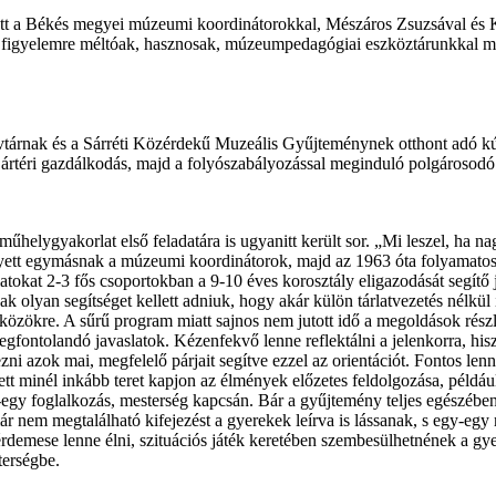
lőtt a Békés megyei múzeumi koordinátorokkal, Mészáros Zsuzsával és 
figyelemre méltóak, hasznosak, múzeumpedagógiai eszköztárunkkal meg
árnak és a Sárréti Közérdekű Muzeális Gyűjteménynek otthont adó kúr
 ártéri gazdálkodás, majd a folyószabályozással meginduló polgárosodó é
műhelygyakorlat első feladatára is ugyanitt került sor. „Mi leszel, ha n
ett egymásnak a múzeumi koordinátorok, majd az 1963 óta folyamatosan
slatokat 2-3 fős csoportokban a 9-10 éves korosztály eligazodását segítő
k olyan segítséget kellett adniuk, hogy akár külön tárlatvezetés nélkül 
özökre. A sűrű program miatt sajnos nem jutott idő a megoldások részle
gfontolandó javaslatok. Kézenfekvő lenne reflektálni a jelenkorra, his
ezni azok mai, megfelelő párjait segítve ezzel az orientációt. Fontos le
tt minél inkább teret kapjon az élmények előzetes feldolgozása, például
egy foglalkozás, mesterség kapcsán. Bár a gyűjtemény teljes egészében 
r nem megtalálható kifejezést a gyerekek leírva is lássanak, s egy-egy
érdemese lenne élni, szituációs játék keretében szembesülhetnének a g
terségbe.