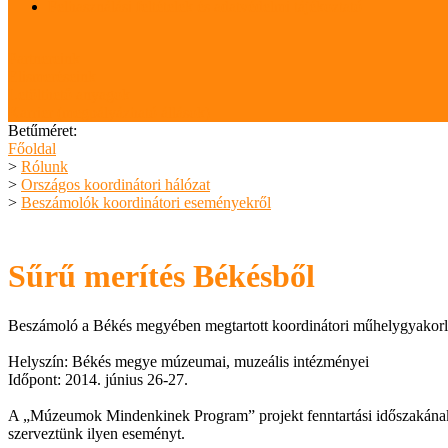
Felhasználási feltételek és adatvédelmi tájékoztató
Partnereink
Elismeréseink
Letölthető anyagok
Karrier (megpályázható állások)
Betűméret:
Főoldal
>
Rólunk
>
Országos koordinátori hálózat
>
Beszámolók koordinátori eseményekről
Sűrű merítés Békésből
Beszámoló a Békés megyében megtartott koordinátori műhelygyakorl
Helyszín: Békés megye múzeumai, muzeális intézményei
Időpont: 2014. június 26-27.
A „Múzeumok Mindenkinek Program” projekt fenntartási időszakának
szerveztünk ilyen eseményt.