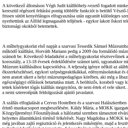
A következő állomáson Végh Judit kiállítóhely-vezető fogadott minket
keresztül régészeti feltárási pontig többféle funkciót is betöltő Vé
frissen sütött kenyérlángos elfogyasztása után ugyanitt különleges sze
nyerhettünk az Alföld legmagasabb telljének - egykor lakott őskori tel
biztonsági okokból betemettek.
A műhelygyakorlat első napját a szarvasi Tessedik Sámuel Múzeumban
működő kiállítást, Horváth Mariann pedig a 2009 óta formálódó múzeum
számolt be. Következő feladatként a műhelygyakorlat résztvevőinek 
korosztály, a 13-18 évesek érdeklődésére számot tartó, ugyanakkor m
Múzeum kiállításához kapcsolódva. A teljesség igénye nélkül az aláb
ékszerkészítéssel, egykori szépségpraktikákkal, edénymásolatokat és 
nem aratott sikert a helyi múzeumpedagógus körében, aki még a libazs
egészségügyi előírások betartatása miatt. A beöltözős, korabeli vagy k
tettek kísérletet tógás kiállítás megnyitóra, de nem értek el vele sikert.
a nemi sztereotípiák feldolgozását ajánló javaslatot.
A szállás elfoglalását a Cervus Hostelben és a szarvasi Halászkertben
érintő munkacsoport megbeszélésére. Káldy Mária, a MOKK igazgatój
Közgyűjteményi Főosztályának a hálózattal szemben támasztott elvárá
helyettes államtitkárrá történő felkérését. Nagy Magdolna a MOKK ké
még javában zajló regisztráció és jelentkezés mikéntjére, majd a fes