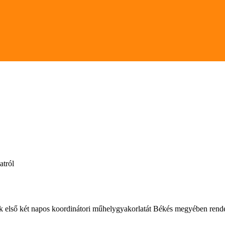
atról
 első két napos koordinátori műhelygyakorlatát Békés megyében rend