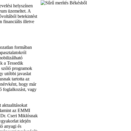
evelési helyszínen
zeum üzemeltet. A
óvoltából betekintést
financiális illetve
tozatlan formában
pasztalatokról
obilizálható
uk a Tessedik
k szóló programok
y utóbbi javaslat
snak tartotta az
lenérvként, hogy már
ító foglalkozást, vagy
 aktualitásokat
valamint az EMMI
 Dr. Cseri Miklósnak
ygyakorlat idején
ló anyagi és