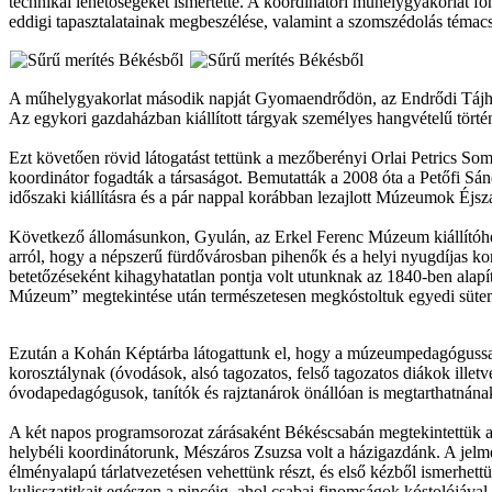
technikai lehetőségeket ismertette. A koordinátori műhelygyakorlat fo
eddigi tapasztalatainak megbeszélése, valamint a szomszédolás téma
A műhelygyakorlat második napját Gyomaendrődön, az Endrődi Tájhá
Az egykori gazdaházban kiállított tárgyak személyes hangvételű történ
Ezt követően rövid látogatást tettünk a mezőberényi Orlai Petrics
koordinátor fogadták a társaságot. Bemutatták a 2008 óta a Petőfi S
időszaki kiállításra és a pár nappal korábban lezajlott Múzeumok Éjsza
Következő állomásunkon, Gyulán, az Erkel Ferenc Múzeum kiállítóhel
arról, hogy a népszerű fürdővárosban pihenők és a helyi nyugdíjas kor
betetőzéseként kihagyhatatlan pontja volt utunknak az 1840-ben alap
Múzeum” megtekintése után természetesen megkóstoltuk egyedi sütem
Ezután a Kohán Képtárba látogattunk el, hogy a múzeumpedagógussal 
korosztálynak (óvodások, alsó tagozatos, felső tagozatos diákok illet
óvodapedagógusok, tanítók és rajztanárok önállóan is megtarthatnána
A két napos programsorozat zárásaként Békéscsabán megtekintettük 
helybéli koordinátorunk, Mészáros Zsuzsa volt a házigazdánk. A jelm
élményalapú tárlatvezetésen vehettünk részt, és első kézből ismerhett
kulisszatitkait egészen a pincéig, ahol csabai finomságok kóstolójával