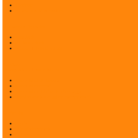
Története
Múzeumok Mindenkinek Program
Módszertani fejlesztés
Kutatások
Mintaprojektek
Múzeumi Iránytű sorozat
Kapcsolat
Országos koordinátori hálózat
Koordinátorok feladata
Koordinátorkereső
Koordinátori hálózat korábbi tagjai
Beszámolók koordinátori eseményekről
Sajtószoba
Logók
Sajtóközlemények
Sajtóvisszhang