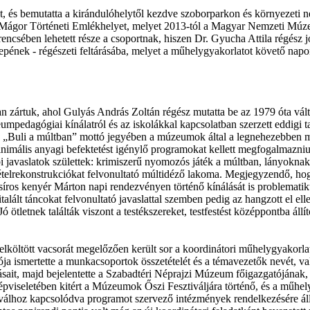
, és bemutatta a kirándulóhelytől kezdve szoborparkon és környezeti n
sztő-Mágor Történeti Emlékhelyet, melyet 2013-tól a Magyar Nemzeti Mú
rencsében lehetett része a csoportnak, hiszen Dr. Gyucha Attila régész j
epének - régészeti feltárásába, melyet a műhelygyakorlatot követő napon 
 zártuk, ahol Gulyás András Zoltán régész mutatta be az 1979 óta vál
pedagógiai kínálatról és az iskolákkal kapcsolatban szerzett eddigi ta
a „Buli a múltban” mottó jegyében a múzeumok által a legnehezebben m
inimális anyagi befektetést igénylő programokat kellett megfogalmazni
bi javaslatok születtek: krimiszerű nyomozós játék a múltban, lányokna
ételrekonstrukciókat felvonultató múltidéző lakoma. Megjegyzendő, hog
íros kenyér Márton napi rendezvényen történő kínálását is problematiku
italált táncokat felvonultató javaslattal szemben pedig az hangzott el el
 Jó ötletnek találták viszont a testékszereket, testfestést középpontba áll
 elköltött vacsorát megelőzően került sor a koordinátori műhelygyakorlat
a ismertette a munkacsoportok összetételét és a témavezetők nevét, 
sait, majd bejelentette a Szabadtéri Néprajzi Múzeum főigazgatójának,
pviseletében kitért a Múzeumok Őszi Fesztiváljára történő, és a műhel
ztiválhoz kapcsolódva programot szervező intézmények rendelkezésére ál