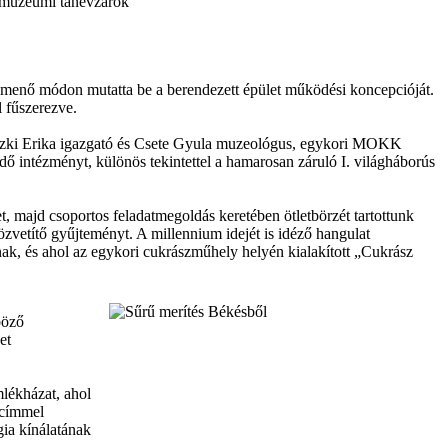
tt múzeumi tanévzárók
menő módon mutatta be a berendezett épület működési koncepcióját.
l fűszerezve.
uszki Erika igazgató és Csete Gyula muzeológus, egykori MOKK
ő intézményt, különös tekintettel a hamarosan záruló I. világháborús
majd csoportos feladatmegoldás keretében ötletbörzét tartottunk
özvetítő gyűjteményt. A millennium idejét is idéző hangulat
ak, és ahol az egykori cukrászműhely helyén kialakított „Cukrász
böző
et
lékházat, ahol
 címmel
gia kínálatának