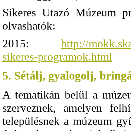
Sikeres Utazó Múzeum pr
olvashatók:
2015:
http://mokk.s
sikeres-programok.html
5. Sétálj, gyalogolj, bring
A tematikán belül a múze
szerveznek, amelyen felh
településnek a múzeum gyűj