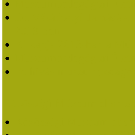
Múzeumpedagógiai Életm
Dr. Vásárhelyi Tamásé a
2013-ban
Ki kapja 2013-ban a Mú
Múzeumpedagógiai Életm
Felhívás múzeumpedagógi
Közösségi Múzeum elismer
Közösségi Múzeum elisme