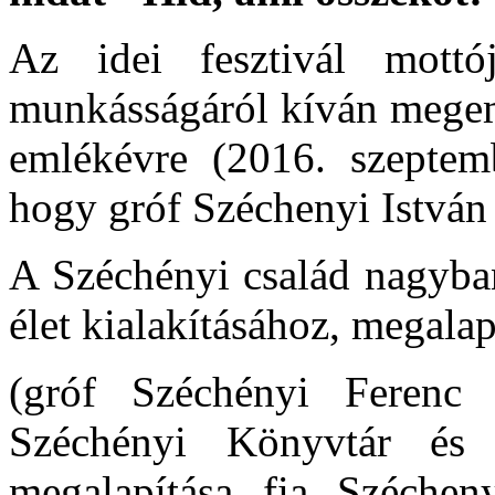
Az idei fesztivál mott
munkásságáról kíván megeml
emlékévre (2016. szeptem
hogy gróf Széchenyi István 
A Széchényi család nagyban
élet kialakításához, megala
(gróf Széchényi Ferenc
Széchényi Könyvtár é
megalapítása, fia, Széche