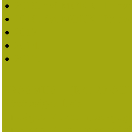
2019. évi MOKK Hírleve
2018. évi MOKK Hírleve
2017
2014.
2013.
ERASMUS + (KA120-AD
Közösségek Hete
Országos Múzeumpedagógia
Országos Múzeumpedagógia