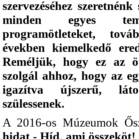
szervezéséhez szeretnénk 
minden egyes temat
programötleteket, to
években kiemelkedő ere
Reméljük, hogy ez az öt
szolgál ahhoz, hogy az e
igazítva újszerű, lá
szülessenek.
A 2016-os Múzeumok Őszi
hidat -
Híd, ami összeköt!