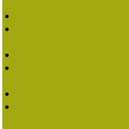
Múzeumpedagógiai Életm
Felhívás: Múzeumpedagó
Kustánné Hegyi Füstös I
Életműdíjat 2019-ben
Felhívás Múzeumpedagóg
Gratulálunk Káldy Mári
Életműdíjhoz!
Múzeumpedagógiai Élet
2015-ben Lovas Márta k
Életműdíjat