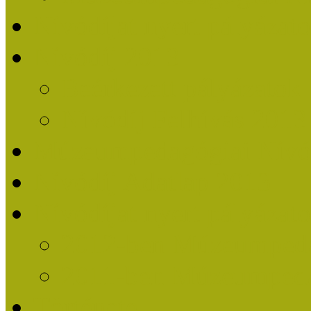
Nívódíjat nyert pályázat
Nívódíj 2013
Beérkezett pályázatok
Nívódíj Felhívás 2013
Múzeumpedagógiai Nívód
Nívódíj Adatlap 2013
Nívódíjat nyert pályáza
2012-ben Múzeumpedag
2011-ben Múzeumpedag
Története