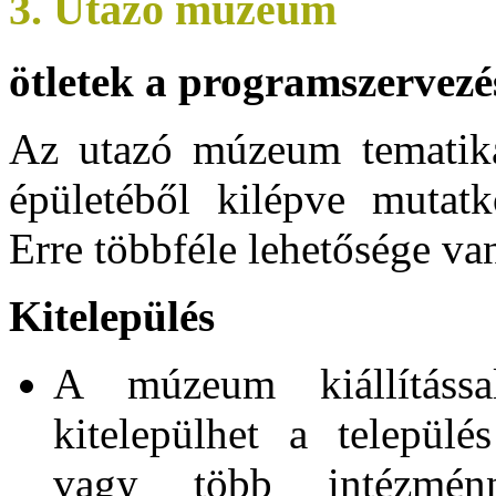
3. Utazó múzeum
ötletek a programszervezé
Az utazó múzeum tematika
épületéből kilépve mutat
Erre többféle lehetősége va
Kitelepülés
A múzeum kiállítással
kitelepülhet a települé
vagy több intézménn