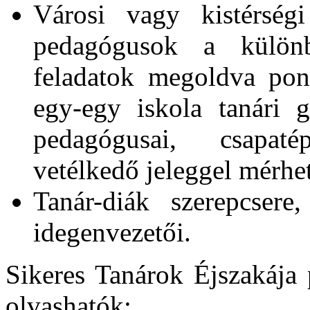
Városi vagy kistérség
pedagógusok a különb
feladatok megoldva pon
egy-egy iskola tanári g
pedagógusai, csapaté
vetélkedő jeleggel mérhe
Tanár-diák szerepcsere
idegenvezetői.
Sikeres Tanárok Éjszakája 
olvashatók: