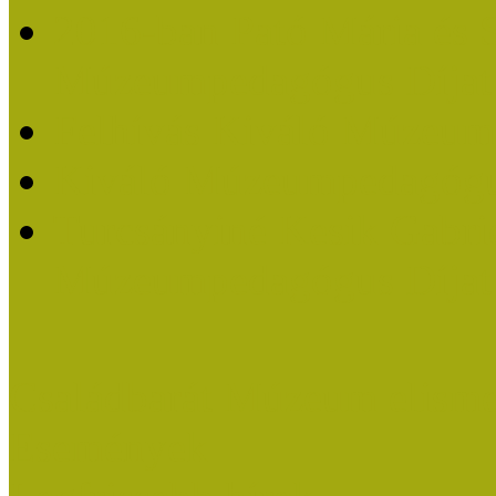
2016-ban Pató Mária és 
Múzeumpedagógus Díjat
Felhívás Kiváló Múzeum
Kiváló Múzeumpedagógus
Turcsányiné Kesik Gabrie
Múzeumpedagógus Díjat
Családbarát Múzeum elisme
Események