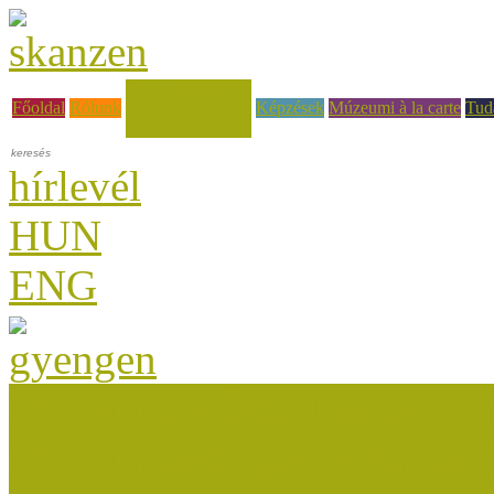
Hírek, események
Főoldal
Rólunk
Képzések
Múzeumi à la carte
Tud
hírlevél
HUN
ENG
Múzeumok Őszi Fesztiválja
Múzeumpedagógiai Nívódí