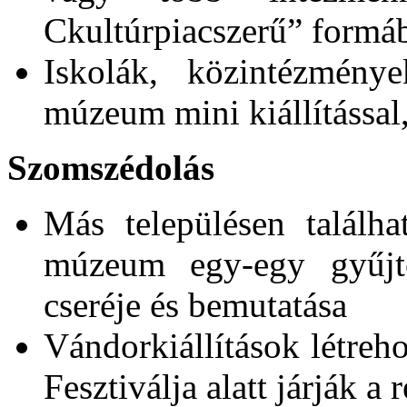
Ckultúrpiacszerű” formá
Iskolák, közintézmény
múzeum mini kiállítással,
Szomszédolás
Más településen találh
múzeum egy-egy gyűjte
cseréje és bemutatása
Vándorkiállítások létre
Fesztiválja alatt járják a 