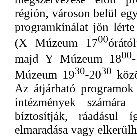
régión, városon belül egy
programkínálat jön lért
00
(X Múzeum 17
órátó
00
majd Y Múzeum 18
30
30
Múzeum 19
-20
közö
Az átjárható programok 
intézmények számára 
bíztosítják, ráadásul
elmaradása vagy elkerülhe