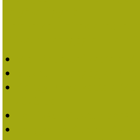
Pályázatfigyelő
Nemzetközi hírek a múzeum
Múzeumpedagógiai Életmű
Molnár József kapta a M
Múzeumpedagógiai Élet
Koltay Erika kapta a Mú
2023-ban
Felhívás: Múzeumpedagó
Lengyelné Kurucz Katali