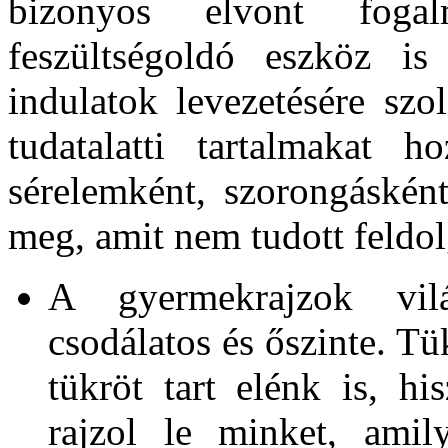
bizonyos elvont foga
feszültségoldó eszköz is
indulatok levezetésére szo
tudatalatti tartalmakat 
sérelemként, szorongásként
meg, amit nem tudott feldol
A gyermekrajzok vil
csodálatos és őszinte. Tü
tükröt tart elénk is, h
rajzol le minket, ami