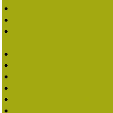
Múzeumpedagógiai Nívó
Nívódíjat nyertek 2019-
Múzeumpedagógiai Nívódí
nevezések (2019)
Nívódíj 2019
Nívódíj 2018
Beérkezett pályázatok 2
Nívódíj 2017
Beérkezett pályázatok 2
Nívódíjat nyert pályázat