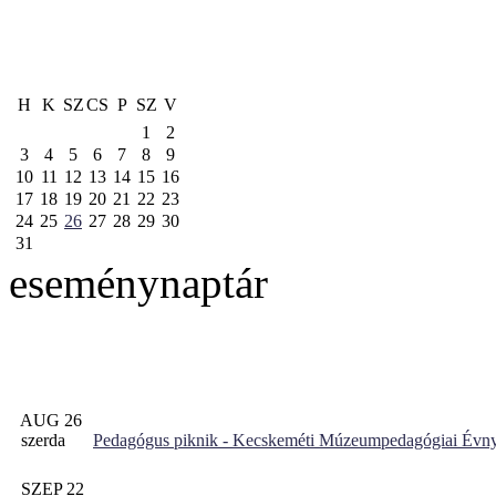
H
K
SZ
CS
P
SZ
V
1
2
3
4
5
6
7
8
9
10
11
12
13
14
15
16
17
18
19
20
21
22
23
24
25
26
27
28
29
30
31
eseménynaptár
AUG 26
szerda
Pedagógus piknik - Kecskeméti Múzeumpedagógiai Évny
SZEP 22