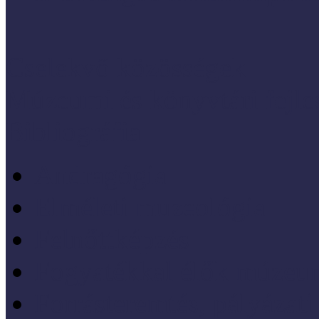
Cselekvő közösségek
Múzeumi és könyvtári fejl
Bibliográfia
Andragógia
Elméleti muzeológia
Felnőttképzés
Fogyatékkal élők múzeu
Forrásteremtés, pályázati