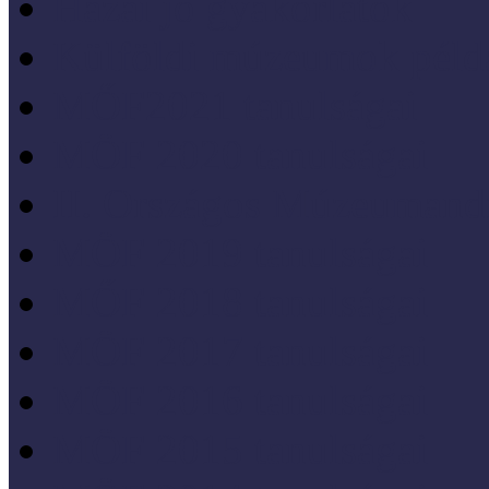
Hazai jó gyakorlatok
Külföldi múzeumok péld
MŐF2021 tanulságai
MÖF 2020 tanulságai
II. Országos Múzeumand
MÖF 2019 tanulságai
MŐF 2018 tanulságai
MÖF 2017 tanulságai
MÖF 2016 tanulságai
MÖF 2015 tanulságai