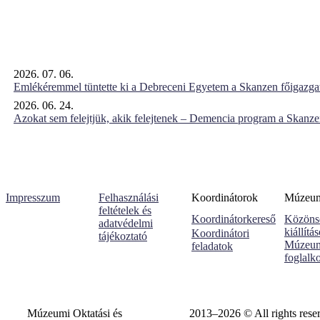
2026. 07. 06.
Emlékéremmel tüntette ki a Debreceni Egyetem a Skanzen főigazgat
2026. 06. 24.
Azokat sem felejtjük, akik felejtenek – Demencia program a Skanz
Impresszum
Felhasználási
Koordinátorok
Múzeumi
feltételek és
Koordinátorkereső
Közöns
adatvédelmi
kiállítá
Koordinátori
tájékoztató
Múzeum
feladatok
foglalk
Múzeumi Oktatási és
2013–2026 © All rights rese