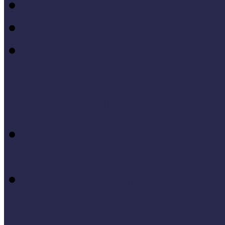
MÖF 2014 tanulságai
MÖF 2013 tanulságai
Tagállami tapasztalatok, 
Videók, kisfilmek
Múzeumi és könyvtári fej
keretében készült videók,
Élő történelem videók