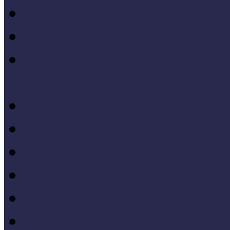
Múzeumi stratégia
Múzeumi tanulás, tudo
Múzeumokra vonatkozó jo
állásfoglalások
Múzeumpedagógiai móds
Művelődéstörténet
Pedagógia
PR, kommunikáció
Projektmódszer
Pszichológia