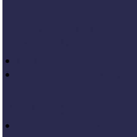
Módszertani témáink
Hallgatói dolgozatok
Iskolák és múzeumok par
KIállításrendezés A-Z-ig
Tanuljunk egymástól
Nívódíj nyertesek