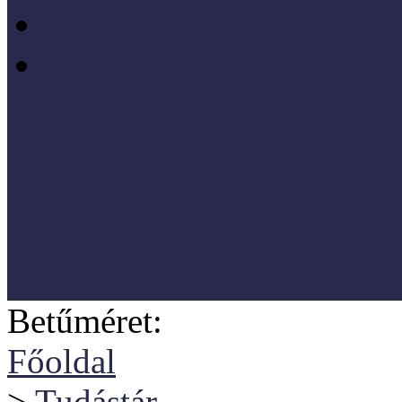
Szociológia, társadalmi 
Vezetéstudomány, mened
SZNM E-katalógus
Törvények, rendeletek
Hasznos linkek
Koordinátori dokumentáció
Betűméret:
Főoldal
>
Tudástár