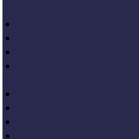
konferenciakötete
X. Országos Múzeumpeda
VII. Országos Múzeumpe
VI. Országos Múzeumped
Felsőbb osztályba léph
Program zárókonferencia
V. Országos Múzeumpeda
IV. Országos Múzeumped
III. Országos Múzeumped
I. Országos Múzeumpeda