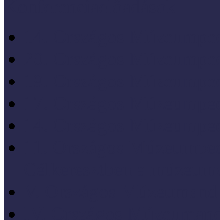
Konferenciaelőadások
14. Országos Múzeumped
20. Országos Múzeumped
19. Országos Múzeumped
17. Országos Múzeumped
14. Országos Múzeumped
11. Országos Múzeumped
Célkeresztben a múzeum
V. Országos Múzeumandr
IV. Országos Múzeumand