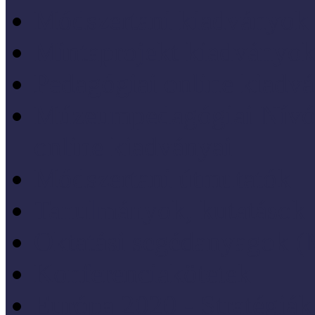
Módszertani kiadványok
Mintaprojekt kiadványo
Pedagógiai online kiadv
Múzeumpedagógiai Nívód
online kiadványai
Módszertani útmutatók
Tanulmányok, kutatások
Oktatási segédanyagok 
Konferenciakötetek
Európa 2020 - Stratégiák