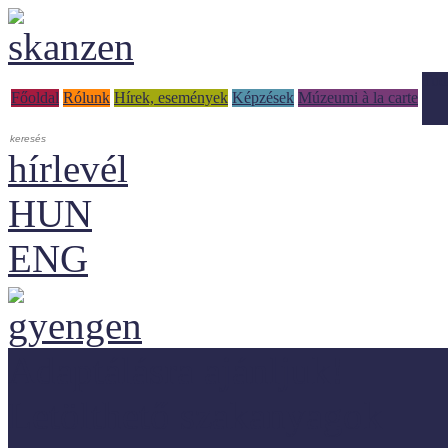
Tud
Főoldal
Rólunk
Hírek, események
Képzések
Múzeumi à la carte
hírlevél
HUN
ENG
Adaptálásra ajánljuk!
Letölthető szakanyagok