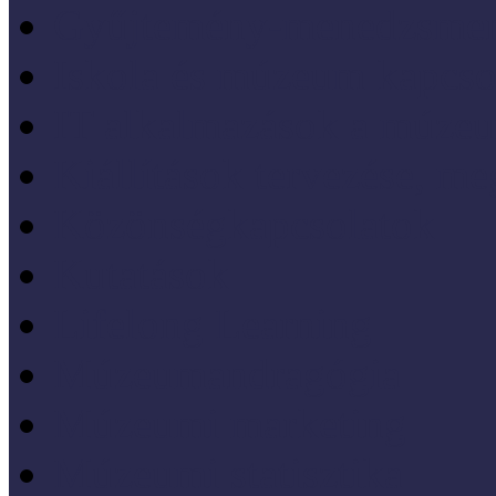
Gyűjtemény-menedzsme
Iskola és múzeum kapcso
IT alkalmazások a múze
Kiállítások tervezése, meg
Közönségkapcsolatok
Kutatások
Lifelong Learning
Múzeumandragógia
Múzeumi marketing
Múzeumi statisztika