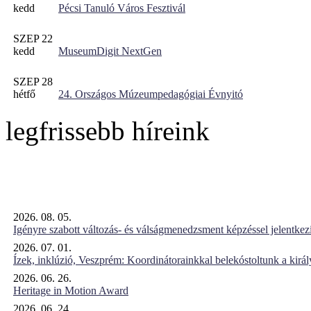
kedd
Pécsi Tanuló Város Fesztivál
SZEP 22
kedd
MuseumDigit NextGen
SZEP 28
hétfő
24. Országos Múzeumpedagógiai Évnyitó
legfrissebb híreink
2026. 08. 05.
Igényre szabott változás- és válságmenedzsment képzéssel jelent
2026. 07. 01.
Ízek, inklúzió, Veszprém: Koordinátorainkkal belekóstoltunk a kirá
2026. 06. 26.
Heritage in Motion Award
2026. 06. 24.