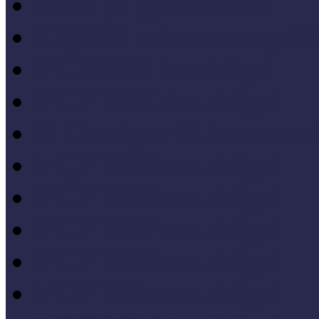
Hazai jó gyakorlatok
Külföldi múzeumok péld
MŐF2021 tanulságai
MÖF 2020 tanulságai
II. Országos Múzeumand
MÖF 2019 tanulságai
MŐF 2018 tanulságai
MÖF 2017 tanulságai
MÖF 2016 tanulságai
MÖF 2015 tanulságai