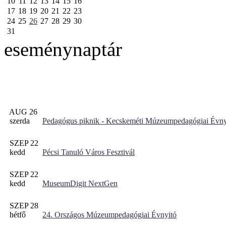
10
11
12
13
14
15
16
17
18
19
20
21
22
23
24
25
26
27
28
29
30
31
eseménynaptár
AUG 26
szerda
Pedagógus piknik - Kecskeméti Múzeumpedagógiai Évny
SZEP 22
kedd
Pécsi Tanuló Város Fesztivál
SZEP 22
kedd
MuseumDigit NextGen
SZEP 28
hétfő
24. Országos Múzeumpedagógiai Évnyitó