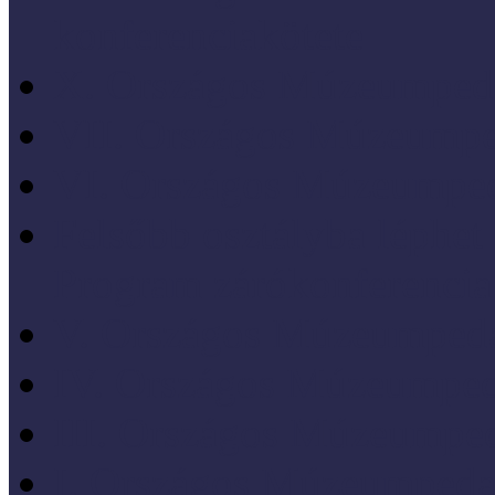
konferenciakötete
X. Országos Múzeumpeda
VII. Országos Múzeumpe
VI. Országos Múzeumped
Felsőbb osztályba léph
Program zárókonferencia
V. Országos Múzeumpeda
IV. Országos Múzeumped
III. Országos Múzeumped
I. Országos Múzeumpeda