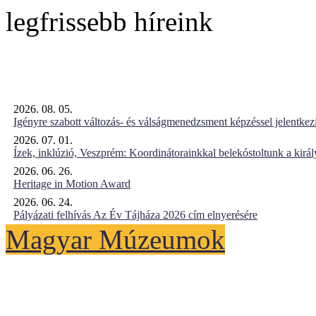
legfrissebb híreink
2026. 08. 05.
Igényre szabott változás- és válságmenedzsment képzéssel jelent
2026. 07. 01.
Ízek, inklúzió, Veszprém: Koordinátorainkkal belekóstoltunk a kirá
2026. 06. 26.
Heritage in Motion Award
2026. 06. 24.
Pályázati felhívás Az Év Tájháza 2026 cím elnyerésére
Magyar Múzeumok