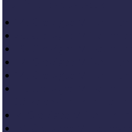
Konferenciaelőadások
14. Országos Múzeumped
20. Országos Múzeumped
19. Országos Múzeumped
17. Országos Múzeumped
14. Országos Múzeumped
11. Országos Múzeumped
Célkeresztben a múzeum
V. Országos Múzeumandr
IV. Országos Múzeumand