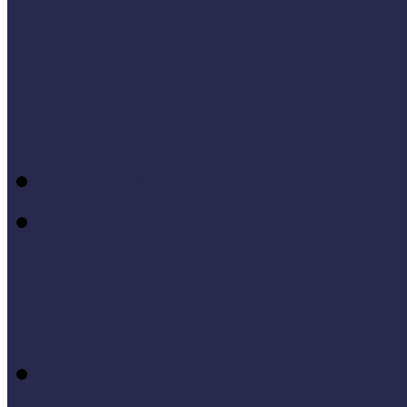
Módszertani témáink
Hallgatói dolgozatok
Iskolák és múzeumok par
KIállításrendezés A-Z-ig
Tanuljunk egymástól
Nívódíj nyertesek