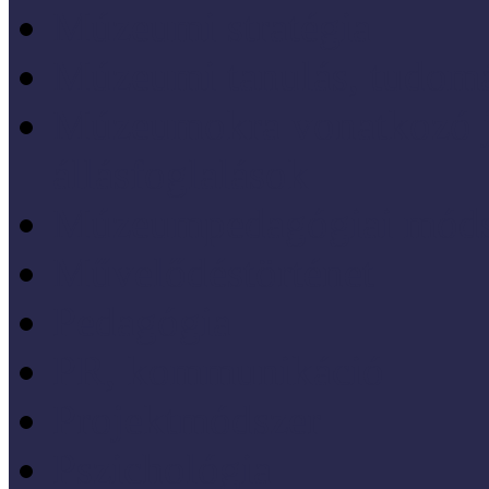
Múzeumi stratégia
Múzeumi tanulás, tudo
Múzeumokra vonatkozó jo
állásfoglalások
Múzeumpedagógiai móds
Művelődéstörténet
Pedagógia
PR, kommunikáció
Projektmódszer
Pszichológia