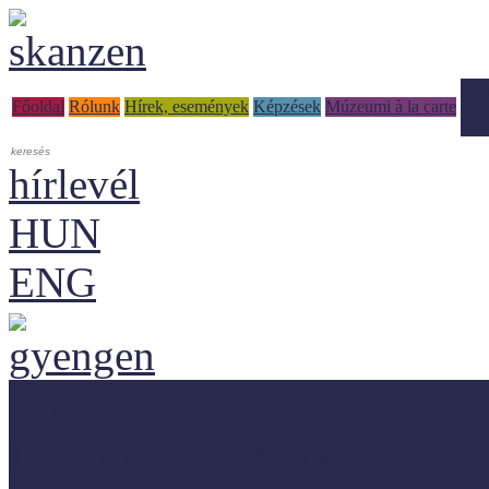
Tud
Főoldal
Rólunk
Hírek, események
Képzések
Múzeumi à la carte
hírlevél
HUN
ENG
Adaptálásra ajánljuk!
Letölthető szakanyagok