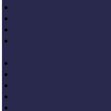
Módszertani kiadványok
Mintaprojekt kiadványo
Pedagógiai online kiadv
Múzeumpedagógiai Nívód
online kiadványai
Módszertani útmutatók
Tanulmányok, kutatások
Oktatási segédanyagok 
Konferenciakötetek
Európa 2020 - Stratégiák