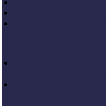
MÖF 2014 tanulságai
MÖF 2013 tanulságai
Tagállami tapasztalatok, 
Videók, kisfilmek
Múzeumi és könyvtári fej
keretében készült videók,
Élő történelem videók