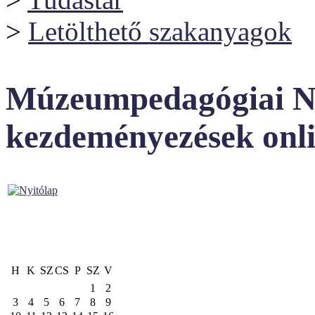
>
Letölthető szakanyagok
Múzeumpedagógiai Ní
kezdeményezések onli
H
K
SZ
CS
P
SZ
V
1
2
3
4
5
6
7
8
9