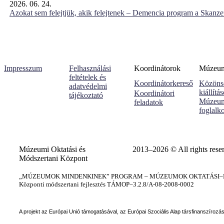
2026. 06. 24.
Azokat sem felejtjük, akik felejtenek – Demencia program a Skanz
Impresszum
Felhasználási
Koordinátorok
Múzeumi
feltételek és
Koordinátorkereső
Közöns
adatvédelmi
kiállítá
Koordinátori
tájékoztató
Múzeum
feladatok
foglalk
Múzeumi Oktatási és
2013–2026 © All rights rese
Módszertani Központ
„MÚZEUMOK MINDENKINEK” PROGRAM – MÚZEUMOK OKTATÁSI–KÉ
Központi módszertani fejlesztés TÁMOP–3.2.8/A-08-2008-0002
A projekt az Európai Unió támogatásával, az Európai Szociális Alap társfinanszírozá