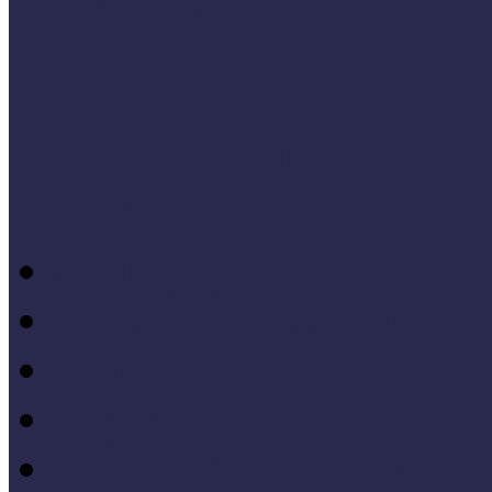
Cselekvő közösségek
Múzeumi és könyvtári fejl
Bibliográfia
Andragógia
Elméleti muzeológia
Felnőttképzés
Fogyatékkal élők múzeu
Forrásteremtés, pályázati