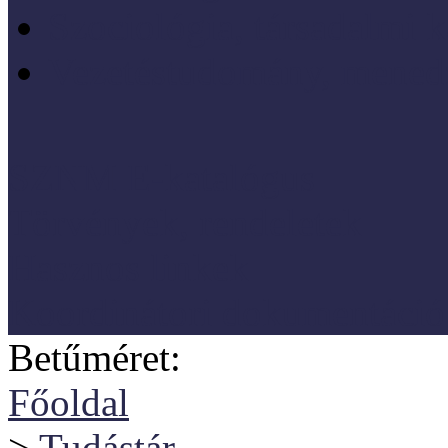
Szociológia, társadalmi 
Vezetéstudomány, mened
SZNM E-katalógus
Törvények, rendeletek
Hasznos linkek
Koordinátori dokumentáció
Betűméret:
Főoldal
>
Tudástár