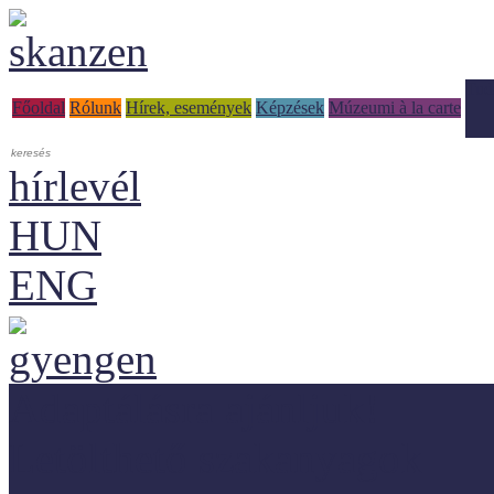
Tud
Főoldal
Rólunk
Hírek, események
Képzések
Múzeumi à la carte
hírlevél
HUN
ENG
Adaptálásra ajánljuk!
Letölthető szakanyagok