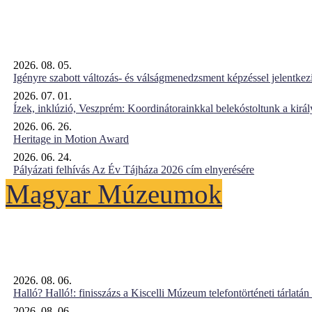
2026. 08. 05.
Igényre szabott változás- és válságmenedzsment képzéssel jelent
2026. 07. 01.
Ízek, inklúzió, Veszprém: Koordinátorainkkal belekóstoltunk a kirá
2026. 06. 26.
Heritage in Motion Award
2026. 06. 24.
Pályázati felhívás Az Év Tájháza 2026 cím elnyerésére
Magyar Múzeumok
2026. 08. 06.
Halló? Halló!: finisszázs a Kiscelli Múzeum telefontörténeti tárlatán
2026. 08. 06.