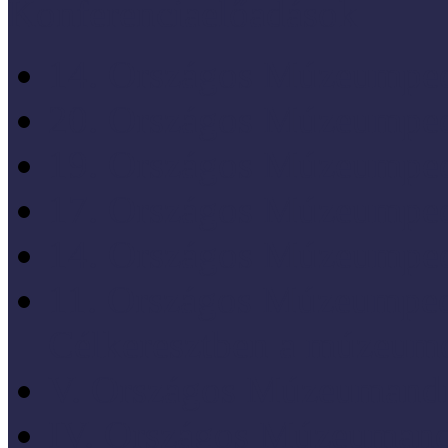
Konferenciaelőadások
14. Országos Múzeumped
20. Országos Múzeumped
19. Országos Múzeumped
17. Országos Múzeumped
14. Országos Múzeumped
11. Országos Múzeumped
Célkeresztben a múzeum
V. Országos Múzeumandr
IV. Országos Múzeumand