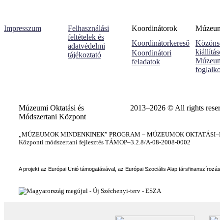
Impresszum
Felhasználási
Koordinátorok
Múzeumi
feltételek és
Koordinátorkereső
Közöns
adatvédelmi
kiállítá
Koordinátori
tájékoztató
Múzeum
feladatok
foglalk
Múzeumi Oktatási és
2013–2026 © All rights rese
Módszertani Központ
„MÚZEUMOK MINDENKINEK” PROGRAM – MÚZEUMOK OKTATÁSI–KÉ
Központi módszertani fejlesztés TÁMOP–3.2.8/A-08-2008-0002
A projekt az Európai Unió támogatásával, az Európai Szociális Alap társfinanszírozá