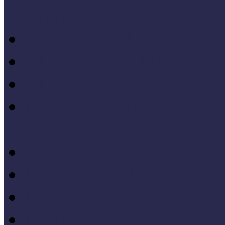
konferenciakötete
X. Országos Múzeumpeda
VII. Országos Múzeumpe
VI. Országos Múzeumped
Felsőbb osztályba léph
Program zárókonferencia
V. Országos Múzeumpeda
IV. Országos Múzeumped
III. Országos Múzeumped
I. Országos Múzeumpeda