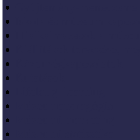
Gyűjtemény-menedzsme
Iskola és múzeum kapcso
IT alkalmazások a múze
Kiállítások tervezése, meg
Közönségkapcsolatok
Kutatások
Lifelong Learning
Múzeumandragógia
Múzeumi marketing
Múzeumi statisztika