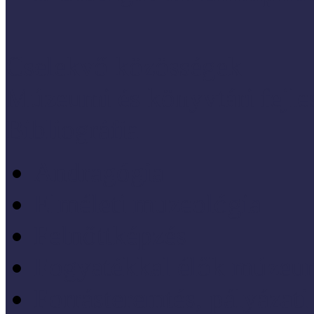
Cselekvő közösségek
Múzeumi és könyvtári fejl
Bibliográfia
Andragógia
Elméleti muzeológia
Felnőttképzés
Fogyatékkal élők múzeu
Forrásteremtés, pályázati