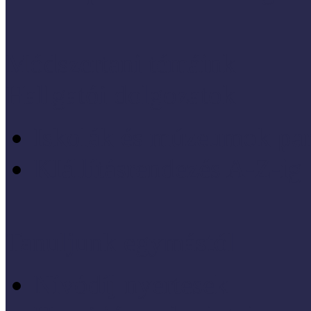
Módszertani témáink
Hallgatói dolgozatok
Iskolák és múzeumok par
KIállításrendezés A-Z-ig
Tanuljunk egymástól
Nívódíj nyertesek