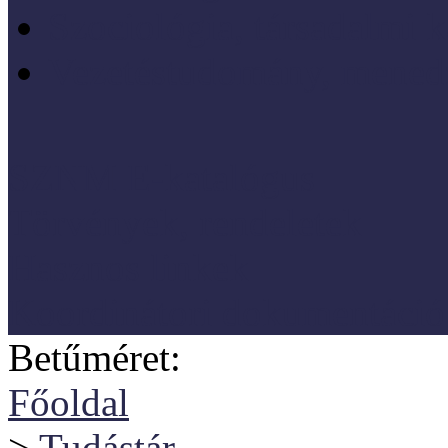
Szociológia, társadalmi 
Vezetéstudomány, mened
SZNM E-katalógus
Törvények, rendeletek
Hasznos linkek
Koordinátori dokumentáció
Betűméret:
Főoldal
>
Tudástár