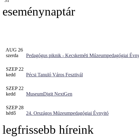
31
eseménynaptár
AUG 26
szerda
Pedagógus piknik - Kecskeméti Múzeumpedagógiai Évny
SZEP 22
kedd
Pécsi Tanuló Város Fesztivál
SZEP 22
kedd
MuseumDigit NextGen
SZEP 28
hétfő
24. Országos Múzeumpedagógiai Évnyitó
legfrissebb híreink