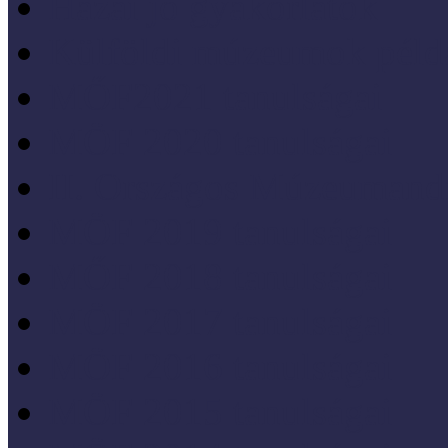
Hazai jó gyakorlatok
Külföldi múzeumok péld
MŐF2021 tanulságai
MÖF 2020 tanulságai
II. Országos Múzeumand
MÖF 2019 tanulságai
MŐF 2018 tanulságai
MÖF 2017 tanulságai
MÖF 2016 tanulságai
MÖF 2015 tanulságai