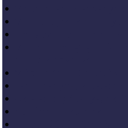
Módszertani kiadványok
Mintaprojekt kiadványo
Pedagógiai online kiadv
Múzeumpedagógiai Nívód
online kiadványai
Módszertani útmutatók
Tanulmányok, kutatások
Oktatási segédanyagok 
Konferenciakötetek
Európa 2020 - Stratégiák