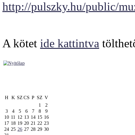
http://pulszky.hu/public/
A kötet
ide kattintva
tölthet
H
K
SZ
CS
P
SZ
V
1
2
3
4
5
6
7
8
9
10
11
12
13
14
15
16
17
18
19
20
21
22
23
24
25
26
27
28
29
30