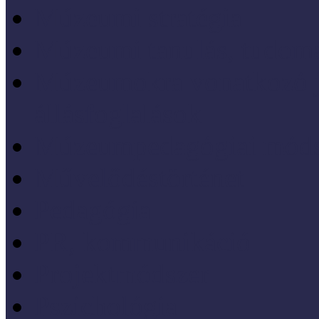
Múzeumi stratégia
Múzeumi tanulás, tudo
Múzeumokra vonatkozó jo
állásfoglalások
Múzeumpedagógiai móds
Művelődéstörténet
Pedagógia
PR, kommunikáció
Projektmódszer
Pszichológia