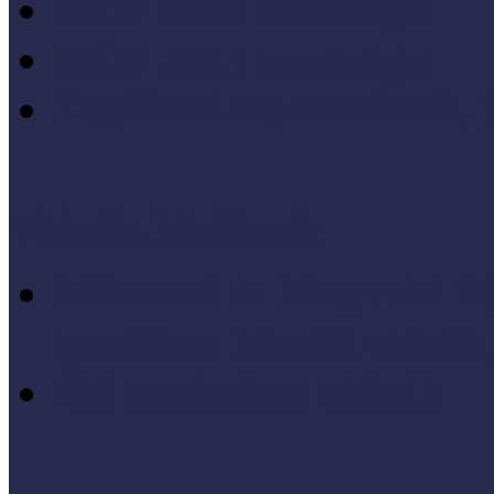
MÖF 2014 tanulságai
MÖF 2013 tanulságai
Tagállami tapasztalatok, 
Videók, kisfilmek
Múzeumi és könyvtári fej
keretében készült videók,
Élő történelem videók