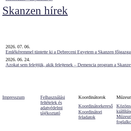
Skanzen hírek
2026. 07. 06.
Emlékéremmel tüntette ki a Debreceni Egyetem a Skanzen főigazgat
2026. 06. 24.
Azokat sem felejtjük, akik felejtenek – Demencia program a Skanz
Impresszum
Felhasználási
Koordinátorok
Múzeumi
feltételek és
Koordinátorkereső
Közöns
adatvédelmi
kiállítá
Koordinátori
tájékoztató
Múzeum
feladatok
foglalk