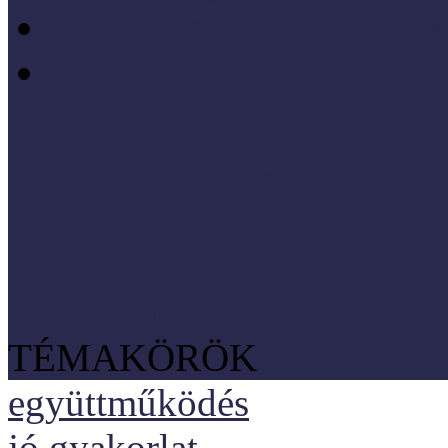
Szociológia, társadalmi 
Vezetéstudomány, mened
SZNM E-katalógus
Törvények, rendeletek
Hasznos linkek
Koordinátori dokumentáció
TÉMAKÖRÖK
együttműködés
jó gyakorlat