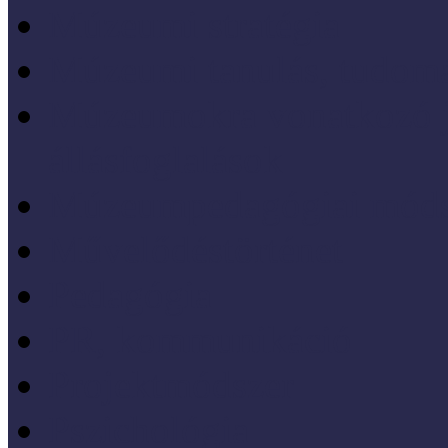
Múzeumi stratégia
Múzeumi tanulás, tudo
Múzeumokra vonatkozó jo
állásfoglalások
Múzeumpedagógiai móds
Művelődéstörténet
Pedagógia
PR, kommunikáció
Projektmódszer
Pszichológia