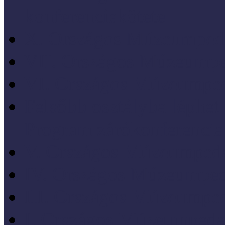
konferenciakötete
X. Országos Múzeumpeda
VII. Országos Múzeumpe
VI. Országos Múzeumped
Felsőbb osztályba léph
Program zárókonferencia
V. Országos Múzeumpeda
IV. Országos Múzeumped
III. Országos Múzeumped
I. Országos Múzeumpeda