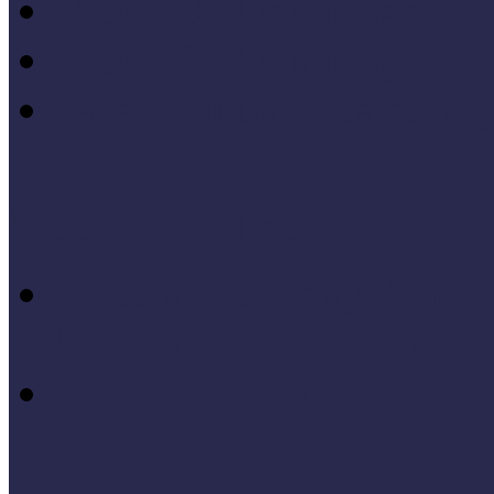
MÖF 2014 tanulságai
MÖF 2013 tanulságai
Tagállami tapasztalatok, 
Videók, kisfilmek
Múzeumi és könyvtári fej
keretében készült videók,
Élő történelem videók