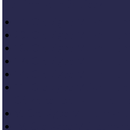
Konferenciaelőadások
14. Országos Múzeumped
20. Országos Múzeumped
19. Országos Múzeumped
17. Országos Múzeumped
14. Országos Múzeumped
11. Országos Múzeumped
Célkeresztben a múzeum
V. Országos Múzeumandr
IV. Országos Múzeumand