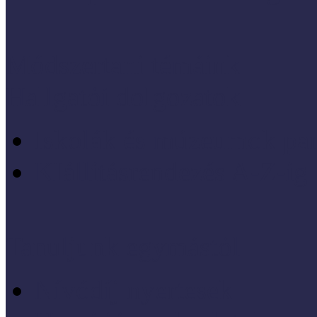
Módszertani témáink
Hallgatói dolgozatok
Iskolák és múzeumok par
KIállításrendezés A-Z-ig
Tanuljunk egymástól
Nívódíj nyertesek