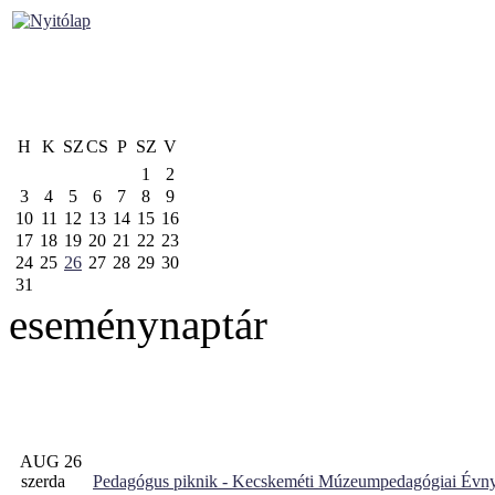
H
K
SZ
CS
P
SZ
V
1
2
3
4
5
6
7
8
9
10
11
12
13
14
15
16
17
18
19
20
21
22
23
24
25
26
27
28
29
30
31
eseménynaptár
AUG 26
szerda
Pedagógus piknik - Kecskeméti Múzeumpedagógiai Évny