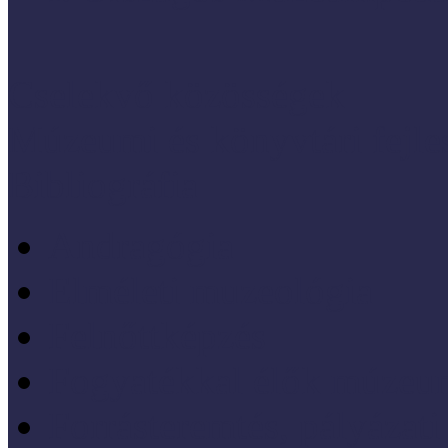
Cselekvő közösségek
Múzeumi és könyvtári fejl
Bibliográfia
Andragógia
Elméleti muzeológia
Felnőttképzés
Fogyatékkal élők múzeu
Forrásteremtés, pályázati