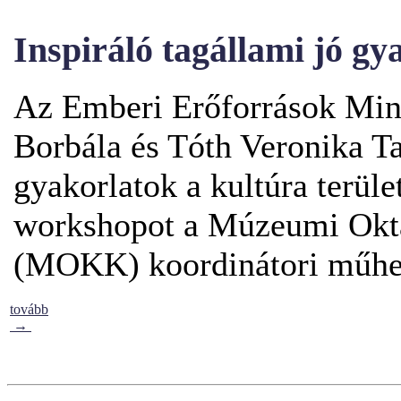
Inspiráló tagállami jó gy
Az Emberi Erőforrások Mini
Borbála és Tóth Veronika Ta
gyakorlatok a kultúra terüle
workshopot a Múzeumi Okta
(MOKK) koordinátori műhel
tovább
→