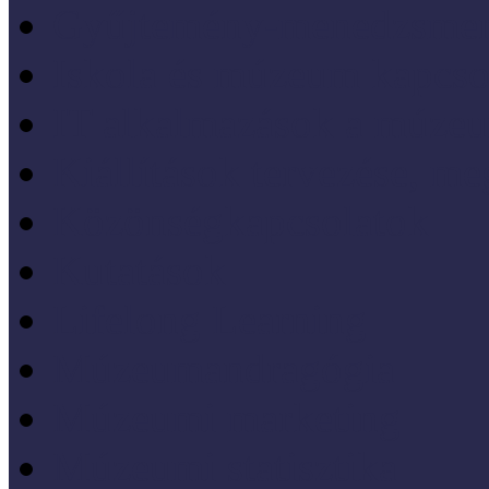
Gyűjtemény-menedzsme
Iskola és múzeum kapcso
IT alkalmazások a múze
Kiállítások tervezése, meg
Közönségkapcsolatok
Kutatások
Lifelong Learning
Múzeumandragógia
Múzeumi marketing
Múzeumi statisztika