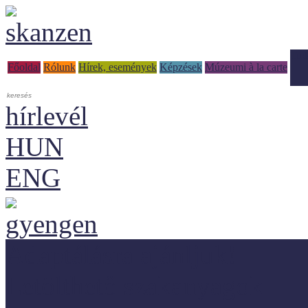
Tud
Főoldal
Rólunk
Hírek, események
Képzések
Múzeumi à la carte
hírlevél
HUN
ENG
Adaptálásra ajánljuk!
Letölthető szakanyagok