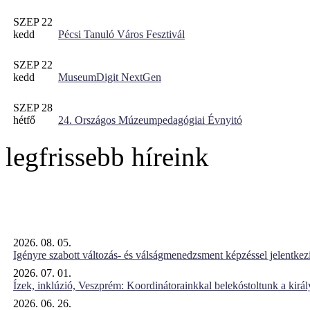
SZEP 22
kedd
Pécsi Tanuló Város Fesztivál
SZEP 22
kedd
MuseumDigit NextGen
SZEP 28
hétfő
24. Országos Múzeumpedagógiai Évnyitó
legfrissebb híreink
2026. 08. 05.
Igényre szabott változás- és válságmenedzsment képzéssel jelent
2026. 07. 01.
Ízek, inklúzió, Veszprém: Koordinátorainkkal belekóstoltunk a kirá
2026. 06. 26.