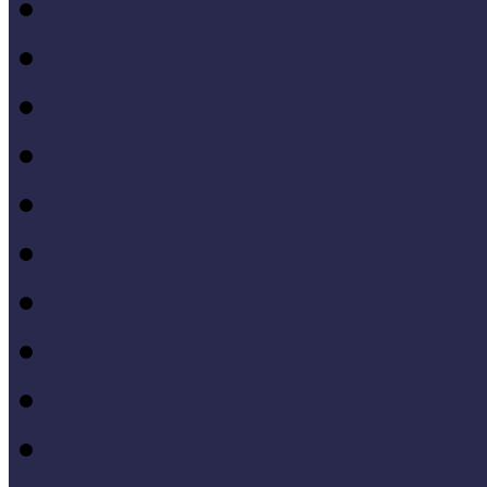
Hazai jó gyakorlatok
Külföldi múzeumok péld
MŐF2021 tanulságai
MÖF 2020 tanulságai
II. Országos Múzeumand
MÖF 2019 tanulságai
MŐF 2018 tanulságai
MÖF 2017 tanulságai
MÖF 2016 tanulságai
MÖF 2015 tanulságai