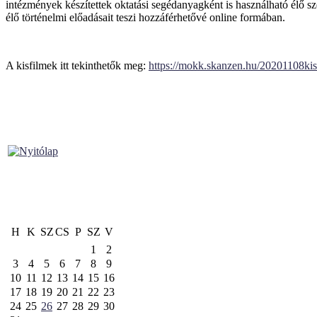
intézmények készítettek oktatási segédanyagként is használható élő 
élő történelmi előadásait teszi hozzáférhetővé online formában.
A kisfilmek itt tekinthetők meg:
https://mokk.skanzen.hu/20201108kis
H
K
SZ
CS
P
SZ
V
1
2
3
4
5
6
7
8
9
10
11
12
13
14
15
16
17
18
19
20
21
22
23
24
25
26
27
28
29
30