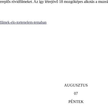
szereplős rövidfilmeket. Az így létrejövő 18 mozgóképes alkotás a muz
filmek-elo-tortenelem-temaban
AUGUSZTUS
07
PÉNTEK