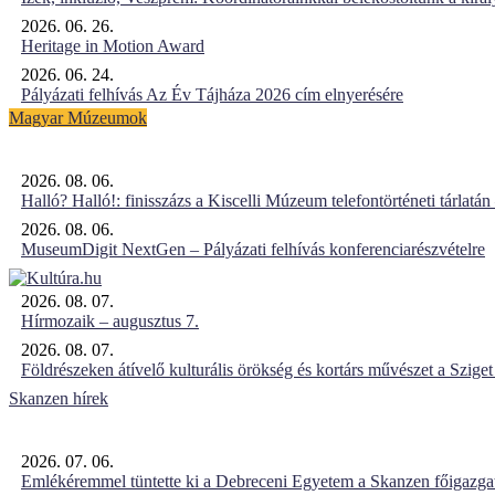
2026. 06. 26.
Heritage in Motion Award
2026. 06. 24.
Pályázati felhívás Az Év Tájháza 2026 cím elnyerésére
Magyar Múzeumok
2026. 08. 06.
Halló? Halló!: finisszázs a Kiscelli Múzeum telefontörténeti tárlatán
2026. 08. 06.
MuseumDigit NextGen – Pályázati felhívás konferenciarészvételre
2026. 08. 07.
Hírmozaik – augusztus 7.
2026. 08. 07.
Földrészeken átívelő kulturális örökség és kortárs művészet a Szig
Skanzen hírek
2026. 07. 06.
Emlékéremmel tüntette ki a Debreceni Egyetem a Skanzen főigazgat