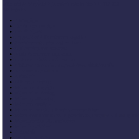
Múzeumi és könyvtári fejlesztések mindenkinek EFOP-333
Bibliográfia
Andragógia
Elméleti muzeológia
Felnőttképzés
Fogyatékkal élők múzeumi fogadása
Forrásteremtés, pályázati rendszer
Gyűjtemény-menedzsment
Iskola és múzeum kapcsolata
IT alkalmazások a múzeumban
Kiállítások tervezése, megvalósítása, kiállításkritika
Közönségkapcsolatok
Kutatások
Lifelong Learning
Múzeumandragógia
Múzeumi marketing
Múzeumi statisztika
Múzeumi stratégia
Múzeumi tanulás, tudománykommunikáció
Múzeumokra vonatkozó jogszabályok, irányelvek, állásfoglalá
Múzeumpedagógiai módszerek
Művelődéstörténet
Pedagógia
PR, kommunikáció