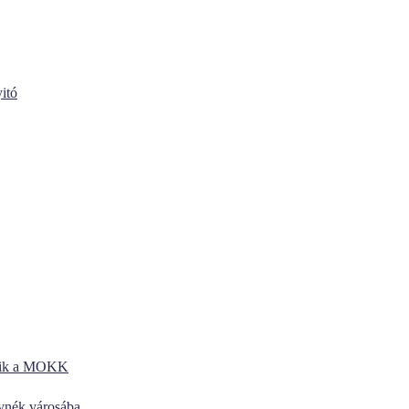
itó
kezik a MOKK
lynék városába