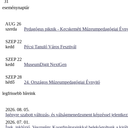
31
eseménynaptár
AUG 26
szerda
Pedagógus piknik - Kecskeméti Múzeumpedagógiai Évny
SZEP 22
kedd
Pécsi Tanuló Város Fesztivál
SZEP 22
kedd
MuseumDigit NextGen
SZEP 28
hétfő
24. Országos Múzeumpedagógiai Évnyitó
legfrissebb híreink
2026. 08. 05.
Igényre szabott változás- és válságmenedzsment képzéssel jelent
2026. 07. 01.
Ízek, inklúzió, Veszprém: Koordinátorainkkal belekóstoltunk a kirá