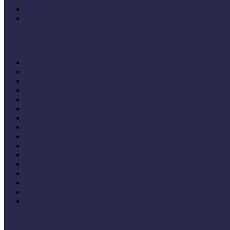
Múzeumi és könyvtári fejlesztések mindenkinek projekt keretéb
Élő történelem videók
Konferenciaelőadások
14. Országos Múzeumpedagógiai Konferencia (2022)
20. Országos Múzeumpedagógiai Évnyitó (2022)
19. Országos Múzeumpedagógiai Évnyitó
17. Országos Múzeumpedagógiai Évnyitó (2019)
14. Országos Múzeumpedagógiai Évnyitó (2016)
11. Országos Múzeumpedagógiai Évnyitó (2013) - 16+ Célke
V. Országos Múzeumandragógiai Konferencia Egerben
IV. Országos Múzeumandragógiai Konferencia konferenciaköt
X. Országos Múzeumpedagógiai Konferencia (2018)
VII. Országos Múzeumpedagógiai Konferencia (2015)
VI. Országos Múzeumpedagógiai Konferencia (2014)
Felsőbb osztályba léphet - Múzeumok Mindenkinek Program zá
V. Országos Múzeumpedagógiai Konferencia (2013)
IV. Országos Múzeumpedagógiai Konferencia (2012)
III. Országos Múzeumpedagógiai Konferencia (2011)
I. Országos Múzeumpedagógiai Konferencia (2009)
Cselekvő közösségek