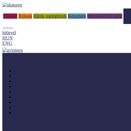
Tud
Főoldal
Rólunk
Hírek, események
Képzések
Múzeumi à la carte
hírlevél
HUN
ENG
Adaptálásra ajánljuk!
Letölthető szakanyagok
Módszertani kiadványok
Mintaprojekt kiadványok
Pedagógiai online kiadványok
Múzeumpedagógiai Nívódíj nyertes kezdeményezések online k
Módszertani útmutatók
Tanulmányok, kutatások
Oktatási segédanyagok (MúzeumIskola)
Konferenciakötetek
Európa 2020 - Stratégiák
Módszertani témáink