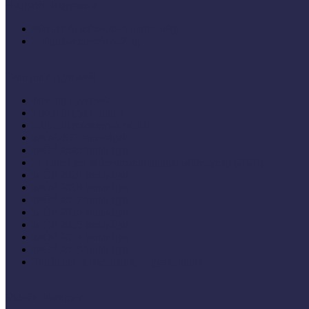
Hallgatói dolgozatok
Iskolák és múzeumok partnersége
KIállításrendezés A-Z-ig
Tanuljunk egymástól
Nívódíj nyertesek
Hazai jó gyakorlatok
Külföldi múzeumok példái
MŐF2021 tanulságai
MÖF 2020 tanulságai
II. Országos Múzeumandragógiai Műhelynap (2020)
MÖF 2019 tanulságai
MŐF 2018 tanulságai
MÖF 2017 tanulságai
MÖF 2016 tanulságai
MÖF 2015 tanulságai
MÖF 2014 tanulságai
MÖF 2013 tanulságai
Tagállami tapasztalatok, jó gyakorlatok
Videók, kisfilmek