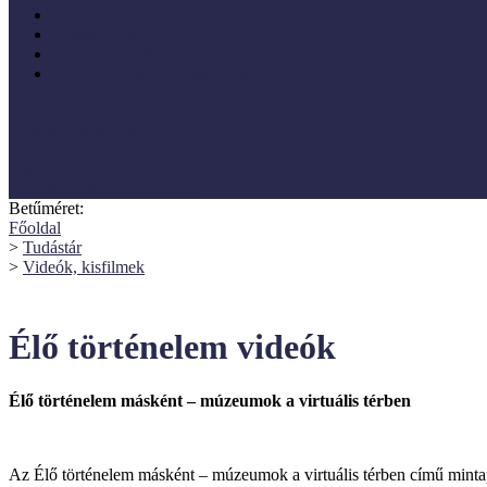
Projektmódszer
Pszichológia
Szociológia, társadalmi kapcsolatok és folyamatok
Vezetéstudomány, menedzsment, gazdálkodás
SZNM E-katalógus
Törvények, rendeletek
Hasznos linkek
Koordinátori dokumentáció
Betűméret:
Főoldal
>
Tudástár
>
Videók, kisfilmek
Élő történelem videók
Élő történelem másként – múzeumok a virtuális térben
Az Élő történelem másként – múzeumok a virtuális térben című minta