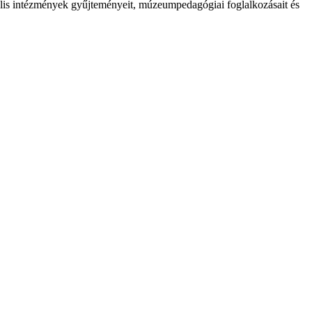
eális intézmények gyűjteményeit, múzeumpedagógiai foglalkozásait és