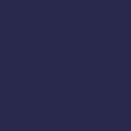
en készült videók, kisfilmek
resztben a múzeumok
ete
rókonferencia (2014)