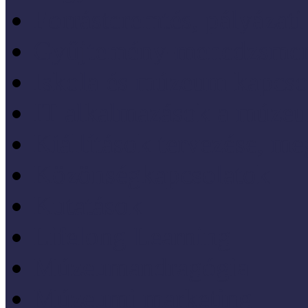
Forrásteremtés, pályázati
Gyűjtemény-menedzsme
Iskola és múzeum kapcso
IT alkalmazások a múze
Kiállítások tervezése, meg
Közönségkapcsolatok
Kutatások
Lifelong Learning
Múzeumandragógia
Múzeumi marketing