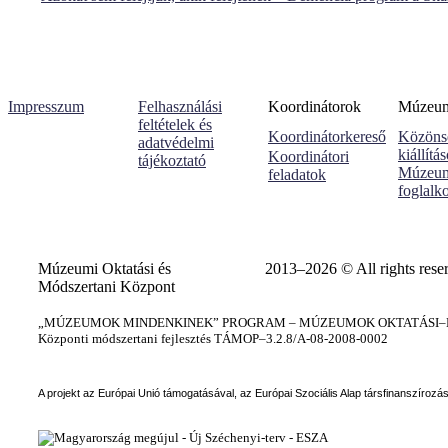
Impresszum
Felhasználási
Koordinátorok
Múzeumi
feltételek és
Koordinátorkereső
Közöns
adatvédelmi
kiállítá
Koordinátori
tájékoztató
Múzeum
feladatok
foglalk
Múzeumi Oktatási és
2013–2026 © All rights rese
Módszertani Központ
„MÚZEUMOK MINDENKINEK” PROGRAM – MÚZEUMOK OKTATÁSI–KÉ
Központi módszertani fejlesztés TÁMOP–3.2.8/A-08-2008-0002
A projekt az Európai Unió támogatásával, az Európai Szociális Alap társfinanszírozá