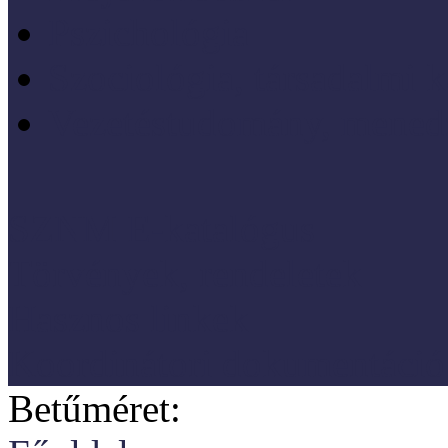
Pszichológia
Szociológia, társadalmi 
Vezetéstudomány, mened
SZNM E-katalógus
Törvények, rendeletek
Hasznos linkek
Koordinátori dokumentáció
Betűméret: