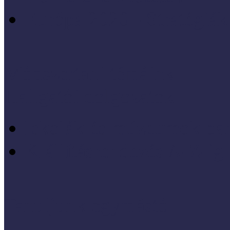
Európa 2020 - Stratégiák
Módszertani témáink
Hallgatói dolgozatok
Iskolák és múzeumok par
KIállításrendezés A-Z-ig
Tanuljunk egymástól