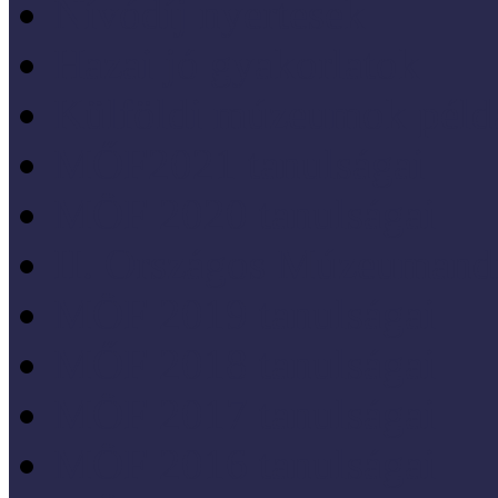
Nívódíj nyertesek
Hazai jó gyakorlatok
Külföldi múzeumok péld
MŐF2021 tanulságai
MÖF 2020 tanulságai
II. Országos Múzeumand
MÖF 2019 tanulságai
MŐF 2018 tanulságai
MÖF 2017 tanulságai
MÖF 2016 tanulságai