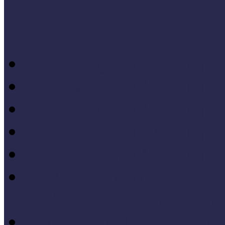
Konferenciaelőadások
14. Országos Múzeumped
20. Országos Múzeumped
19. Országos Múzeumped
17. Országos Múzeumped
14. Országos Múzeumped
11. Országos Múzeumped
Célkeresztben a múzeum
V. Országos Múzeumandr