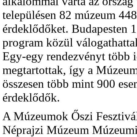
alkalommal várta az ország
településen 82 múzeum 448
érdeklődőket. Budapesten 1
program közül válogathatta
Egy-egy rendezvényt több i
megtartottak, így a Múzeumo
összesen több mint 900 ese
érdeklődők.
A Múzeumok Őszi Fesztiválj
Néprajzi Múzeum Múzeumi 