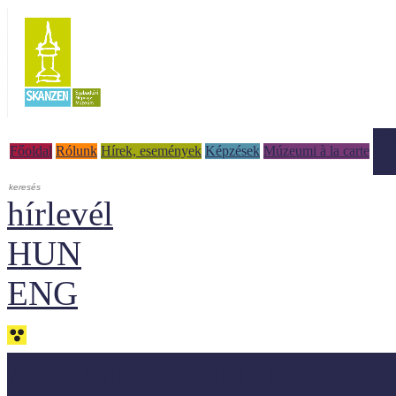
Tud
Főoldal
Rólunk
Hírek, események
Képzések
Múzeumi à la carte
hírlevél
HUN
ENG
Adaptálásra ajánljuk!