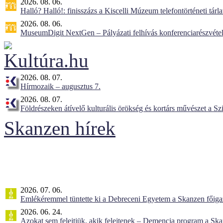
2026. 08. 06.
Halló? Halló!: finisszázs a Kiscelli Múzeum telefontörténeti tárl
2026. 08. 06.
MuseumDigit NextGen – Pályázati felhívás konferenciarészvétel
2026. 08. 07.
Hírmozaik – augusztus 7.
2026. 08. 07.
Földrészeken átívelő kulturális örökség és kortárs művészet a 
Skanzen hírek
2026. 07. 06.
Emlékéremmel tüntette ki a Debreceni Egyetem a Skanzen főiga
2026. 06. 24.
Azokat sem felejtjük, akik felejtenek – Demencia program a Sk