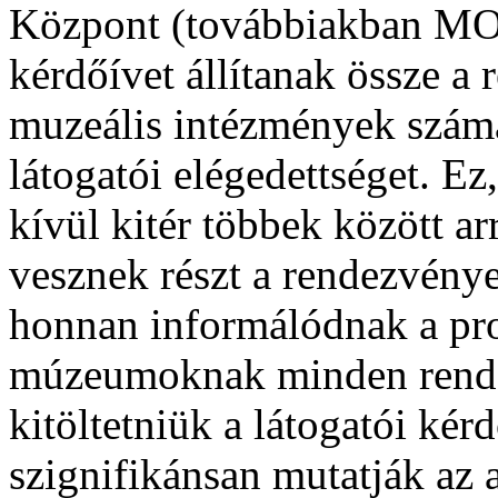
Központ (továbbiakban MO
kérdőívet állítanak össze a
muzeális intézmények számá
látogatói elégedettséget. E
kívül kitér többek között ar
vesznek részt a rendezvénye
honnan informálódnak a pr
múzeumoknak minden rendez
kitöltetniük a látogatói ké
szignifikánsan mutatják az 