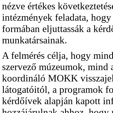
nézve értékes következtetés
intézmények feladata, hogy 
formában eljuttassák a ké
munkatársainak.
A felmérés célja, hogy mind 
szervező múzeumok, mind a
koordináló MOKK visszajel
látogatóitól, a programok fo
kérdőívek alapján kapott in
hozzájárulnak ahhoz, hogy