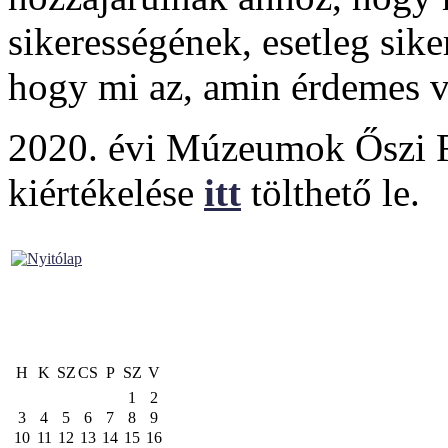
sikerességének, esetleg siker
hogy mi az, amin érdemes vá
2020. évi Múzeumok Őszi Fe
kiértékelése
itt
tölthető le.
H
K
SZ
CS
P
SZ
V
1
2
3
4
5
6
7
8
9
10
11
12
13
14
15
16