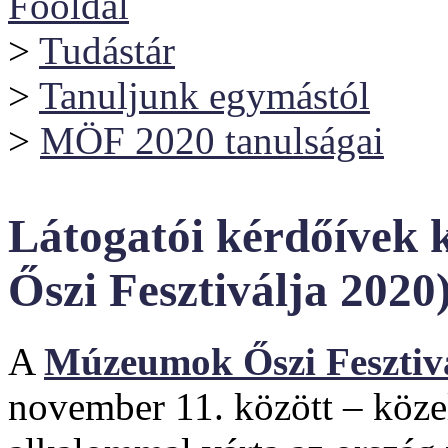
Főoldal
>
Tudástár
>
Tanuljunk egymástól
>
MÖF 2020 tanulságai
Látogatói kérdőívek 
Őszi Fesztiválja 2020
A
Múzeumok Őszi Fesztiv
november 11. között – közel