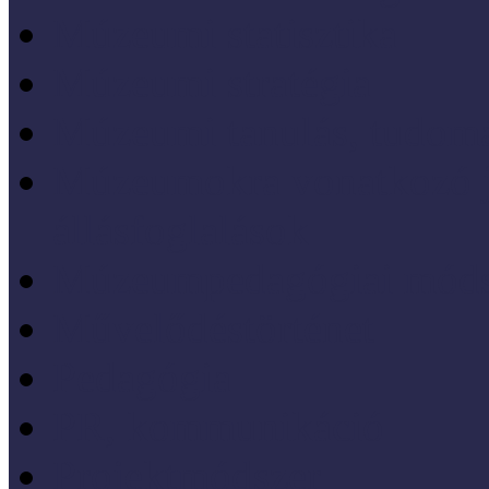
Múzeumi statisztika
Múzeumi stratégia
Múzeumi tanulás, tudo
Múzeumokra vonatkozó jo
állásfoglalások
Múzeumpedagógiai móds
Művelődéstörténet
Pedagógia
PR, kommunikáció
Projektmódszer