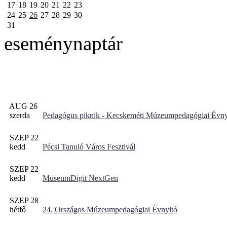
17
18
19
20
21
22
23
24
25
26
27
28
29
30
31
eseménynaptár
AUG 26
szerda
Pedagógus piknik - Kecskeméti Múzeumpedagógiai Évny
SZEP 22
kedd
Pécsi Tanuló Város Fesztivál
SZEP 22
kedd
MuseumDigit NextGen
SZEP 28
hétfő
24. Országos Múzeumpedagógiai Évnyitó