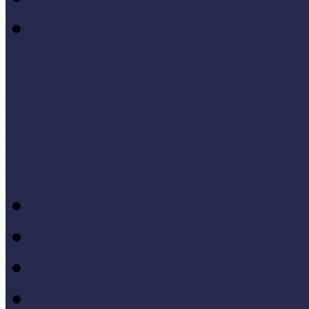
I. Országos Múzeumpeda
Cselekvő közösségek
Múzeumi és könyvtári fejl
Bibliográfia
Andragógia
Elméleti muzeológia
Felnőttképzés
Fogyatékkal élők múzeu