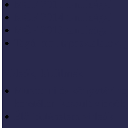
MÖF 2015 tanulságai
MÖF 2014 tanulságai
MÖF 2013 tanulságai
Tagállami tapasztalatok, 
Videók, kisfilmek
Múzeumi és könyvtári fej
keretében készült videók,
Élő történelem videók