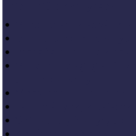
Letölthető szakanyagok
Módszertani kiadványok
Mintaprojekt kiadványo
Pedagógiai online kiadv
Múzeumpedagógiai Nívód
online kiadványai
Módszertani útmutatók
Tanulmányok, kutatások
Oktatási segédanyagok 
Konferenciakötetek