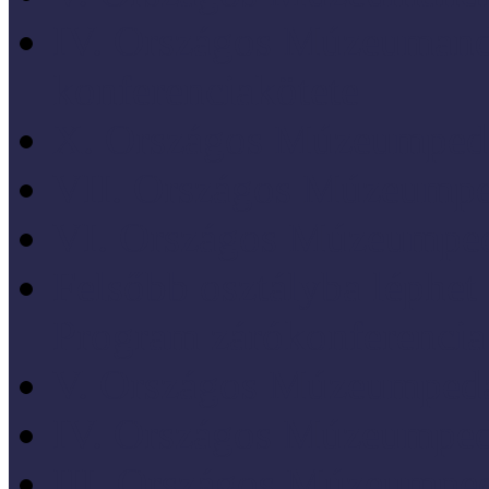
IV. Országos Múzeumand
konferenciakötete
X. Országos Múzeumpeda
VII. Országos Múzeumpe
VI. Országos Múzeumped
Felsőbb osztályba léph
Program zárókonferencia
V. Országos Múzeumpeda
IV. Országos Múzeumped
III. Országos Múzeumped