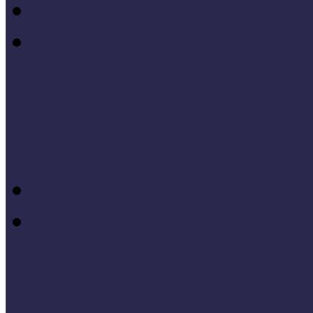
Konferenciakötetek
Európa 2020 - Stratégiák
Módszertani témáink
Hallgatói dolgozatok
Iskolák és múzeumok par
KIállításrendezés A-Z-ig
Tanuljunk egymástól