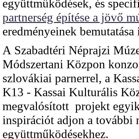
együttműködések, és specif
partnerség építése a jövő m
eredményeinek bemutatása 
A Szabadtéri Néprajzi Múz
Módszertani Közpon konzorc
szlovákiai parnerrel, a Kas
K13 - Kassai Kulturális Kö
megvalósított projekt egyik 
inspirációt adjon a tovább
együttműködésekhez.