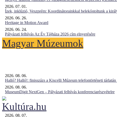
2026. 07. 01.
Ízek, inklúzió, Veszprém: Koordinátorainkkal belekóstoltunk a kirá
2026. 06. 26.
Heritage in Motion Award
2026. 06. 24.
Pályázati felhívás Az Év Tájháza 2026 cím elnyerésére
Magyar Múzeumok
2026. 08. 06.
Halló? Halló!: finisszázs a Kiscelli Múzeum telefontörténeti tárlatán
2026. 08. 06.
MuseumDigit NextGen – Pályázati felhívás konferenciarészvételre
2026. 08. 07.