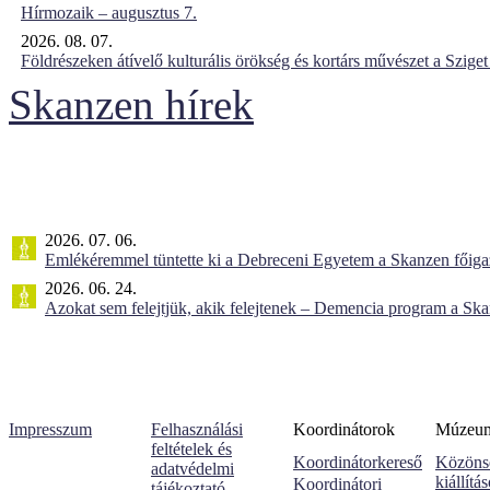
Hírmozaik – augusztus 7.
2026. 08. 07.
Földrészeken átívelő kulturális örökség és kortárs művészet a Szig
Skanzen hírek
2026. 07. 06.
Emlékéremmel tüntette ki a Debreceni Egyetem a Skanzen főiga
2026. 06. 24.
Azokat sem felejtjük, akik felejtenek – Demencia program a Sk
Impresszum
Felhasználási
Koordinátorok
Múzeumi
feltételek és
Koordinátorkereső
Közöns
adatvédelmi
kiállítá
Koordinátori
tájékoztató