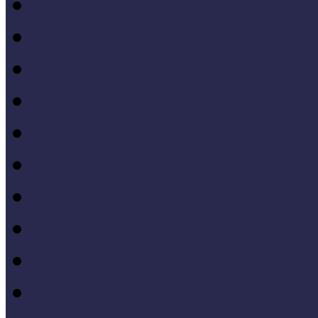
Fogyatékkal élők múzeu
Forrásteremtés, pályázati
Gyűjtemény-menedzsme
Iskola és múzeum kapcso
IT alkalmazások a múze
Kiállítások tervezése, meg
Közönségkapcsolatok
Kutatások
Lifelong Learning
Múzeumandragógia