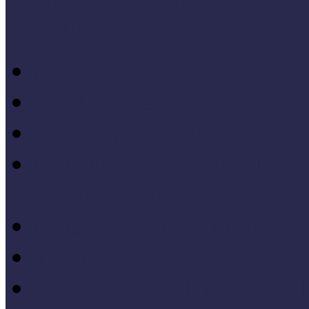
Letölthető szakanyagok
Módszertani kiadványok
Mintaprojekt kiadványo
Pedagógiai online kiadv
Múzeumpedagógiai Nívód
online kiadványai
Módszertani útmutatók
Tanulmányok, kutatások
Oktatási segédanyagok 