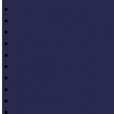
Nívódíj nyertesek
Hazai jó gyakorlatok
Külföldi múzeumok péld
MŐF2021 tanulságai
MÖF 2020 tanulságai
II. Országos Múzeumand
MÖF 2019 tanulságai
MŐF 2018 tanulságai
MÖF 2017 tanulságai
MÖF 2016 tanulságai