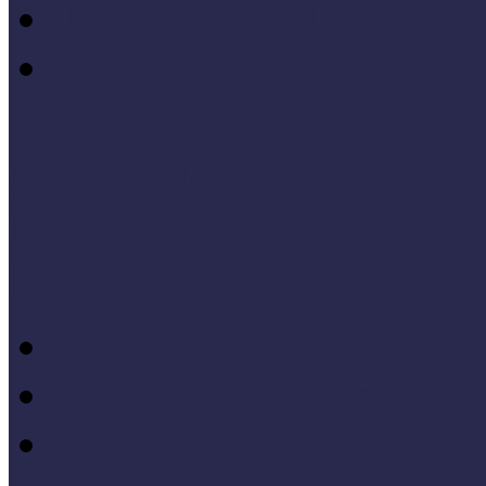
III. Országos Múzeumped
I. Országos Múzeumpeda
Cselekvő közösségek
Múzeumi és könyvtári fejl
Bibliográfia
Andragógia
Elméleti muzeológia
Felnőttképzés