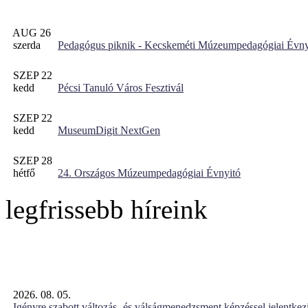
AUG 26
szerda
Pedagógus piknik - Kecskeméti Múzeumpedagógiai Évny
SZEP 22
kedd
Pécsi Tanuló Város Fesztivál
SZEP 22
kedd
MuseumDigit NextGen
SZEP 28
hétfő
24. Országos Múzeumpedagógiai Évnyitó
legfrissebb híreink
2026. 08. 05.
Igényre szabott változás- és válságmenedzsment képzéssel jelent