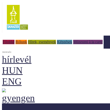
Tud
Főoldal
Rólunk
Hírek, események
Képzések
Múzeumi à la carte
hírlevél
HUN
ENG
Adaptálásra ajánljuk!