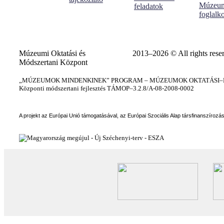
Múzeum
feladatok
foglalk
Múzeumi Oktatási és
2013–2026 © All rights rese
Módszertani Központ
„MÚZEUMOK MINDENKINEK” PROGRAM – MÚZEUMOK OKTATÁSI–KÉ
Központi módszertani fejlesztés TÁMOP–3.2.8/A-08-2008-0002
A projekt az Európai Unió támogatásával, az Európai Szociális Alap társfinanszírozá