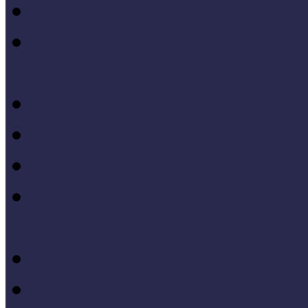
V. Országos Múzeumandr
IV. Országos Múzeumand
konferenciakötete
X. Országos Múzeumpeda
VII. Országos Múzeumpe
VI. Országos Múzeumped
Felsőbb osztályba léph
Program zárókonferencia
V. Országos Múzeumpeda
IV. Országos Múzeumped