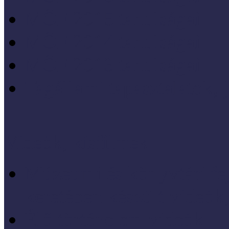
MÖF 2015 tanulságai
MÖF 2014 tanulságai
MÖF 2013 tanulságai
Tagállami tapasztalatok, 
Videók, kisfilmek
Múzeumi és könyvtári fej
keretében készült videók,
Élő történelem videók