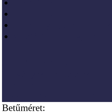
Projektmódszer
Pszichológia
Szociológia, társadalmi 
Vezetéstudomány, mened
SZNM E-katalógus
Törvények, rendeletek
Hasznos linkek
Koordinátori dokumentáció
Betűméret: