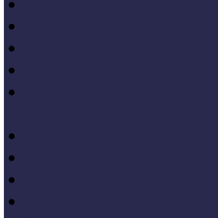
Múzeumi marketing
Múzeumi statisztika
Múzeumi stratégia
Múzeumi tanulás, tudo
Múzeumokra vonatkozó jo
állásfoglalások
Múzeumpedagógiai móds
Művelődéstörténet
Pedagógia
PR, kommunikáció