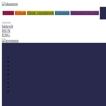
Tud
Főoldal
Rólunk
Hírek, események
Képzések
Múzeumi à la carte
hírlevél
HUN
ENG
Adaptálásra ajánljuk!
Letölthető szakanyagok
Módszertani kiadványok
Mintaprojekt kiadványok
Pedagógiai online kiadványok
Múzeumpedagógiai Nívódíj nyertes kezdeményezések online k
Módszertani útmutatók
Tanulmányok, kutatások
Oktatási segédanyagok (MúzeumIskola)
Konferenciakötetek
Európa 2020 - Stratégiák
Módszertani témáink