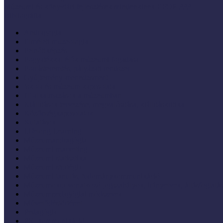
Múzeumi és könyvtári fejlesztések mindenkinek EFOP-333
Bibliográfia
Andragógia
Elméleti muzeológia
Felnőttképzés
Fogyatékkal élők múzeumi fogadása
Forrásteremtés, pályázati rendszer
Gyűjtemény-menedzsment
Iskola és múzeum kapcsolata
IT alkalmazások a múzeumban
Kiállítások tervezése, megvalósítása, kiállításkritika
Közönségkapcsolatok
Kutatások
Lifelong Learning
Múzeumandragógia
Múzeumi marketing
Múzeumi statisztika
Múzeumi stratégia
Múzeumi tanulás, tudománykommunikáció
Múzeumokra vonatkozó jogszabályok, irányelvek, állásfoglalá
Múzeumpedagógiai módszerek
Művelődéstörténet
Pedagógia
PR, kommunikáció