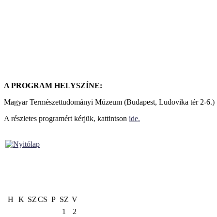
A PROGRAM HELYSZÍNE:
Magyar Természettudományi Múzeum (Budapest, Ludovika tér 2-6.)
A részletes programért kérjük, kattintson
ide.
H
K
SZ
CS
P
SZ
V
1
2