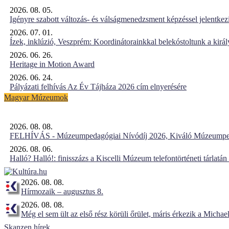
2026. 08. 05.
Igényre szabott változás- és válságmenedzsment képzéssel jelent
2026. 07. 01.
Ízek, inklúzió, Veszprém: Koordinátorainkkal belekóstoltunk a kirá
2026. 06. 26.
Heritage in Motion Award
2026. 06. 24.
Pályázati felhívás Az Év Tájháza 2026 cím elnyerésére
Magyar Múzeumok
2026. 08. 08.
FELHÍVÁS - Múzeumpedagógiai Nívódíj 2026, Kiváló Múzeumpe
2026. 08. 06.
Halló? Halló!: finisszázs a Kiscelli Múzeum telefontörténeti tárlatán
2026. 08. 08.
Hírmozaik – augusztus 8.
2026. 08. 08.
Még el sem ült az első rész körüli őrület, máris érkezik a Michael
Skanzen hírek