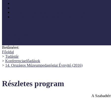
Projektmódszer
Pszichológia
Szociológia, társadalmi kapcsolatok és folyamatok
Vezetéstudomány, menedzsment, gazdálkodás
SZNM E-katalógus
Törvények, rendeletek
Hasznos linkek
Koordinátori dokumentáció
Betűméret:
Főoldal
>
Tudástár
>
Konferenciaelőadások
>
14. Országos Múzeumpedagógiai Évnyitó (2016)
Részletes program
A Szabadté