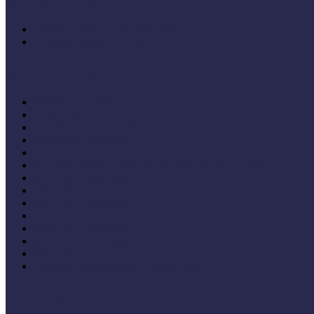
Hallgatói dolgozatok
Iskolák és múzeumok partnersége
KIállításrendezés A-Z-ig
Tanuljunk egymástól
Nívódíj nyertesek
Hazai jó gyakorlatok
Külföldi múzeumok példái
MŐF2021 tanulságai
MÖF 2020 tanulságai
II. Országos Múzeumandragógiai Műhelynap (2020)
MÖF 2019 tanulságai
MŐF 2018 tanulságai
MÖF 2017 tanulságai
MÖF 2016 tanulságai
MÖF 2015 tanulságai
MÖF 2014 tanulságai
MÖF 2013 tanulságai
Tagállami tapasztalatok, jó gyakorlatok
Videók, kisfilmek