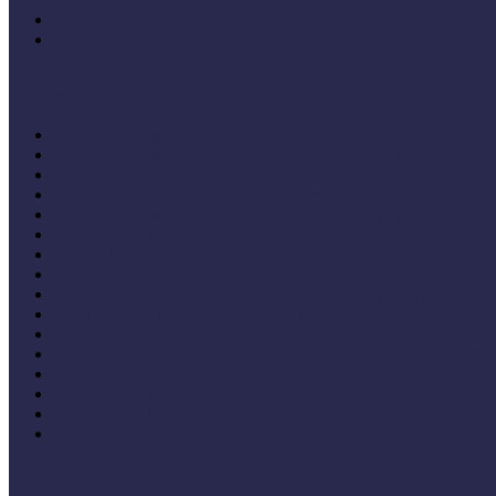
Múzeumi és könyvtári fejlesztések mindenkinek projekt keretéb
Élő történelem videók
Konferenciaelőadások
14. Országos Múzeumpedagógiai Konferencia (2022)
20. Országos Múzeumpedagógiai Évnyitó (2022)
19. Országos Múzeumpedagógiai Évnyitó
17. Országos Múzeumpedagógiai Évnyitó (2019)
14. Országos Múzeumpedagógiai Évnyitó (2016)
11. Országos Múzeumpedagógiai Évnyitó (2013) - 16+ Célke
V. Országos Múzeumandragógiai Konferencia Egerben
IV. Országos Múzeumandragógiai Konferencia konferenciaköt
X. Országos Múzeumpedagógiai Konferencia (2018)
VII. Országos Múzeumpedagógiai Konferencia (2015)
VI. Országos Múzeumpedagógiai Konferencia (2014)
Felsőbb osztályba léphet - Múzeumok Mindenkinek Program zá
V. Országos Múzeumpedagógiai Konferencia (2013)
IV. Országos Múzeumpedagógiai Konferencia (2012)
III. Országos Múzeumpedagógiai Konferencia (2011)
I. Országos Múzeumpedagógiai Konferencia (2009)
Cselekvő közösségek