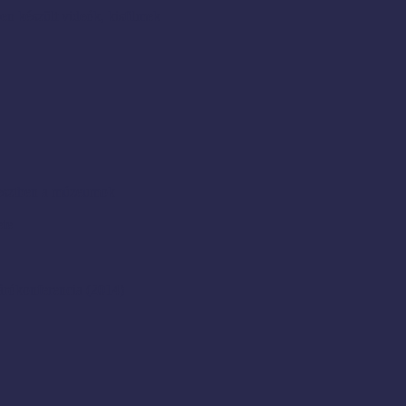
en készült videók, kisfilmek
resztben a múzeumok
ete
rókonferencia (2014)