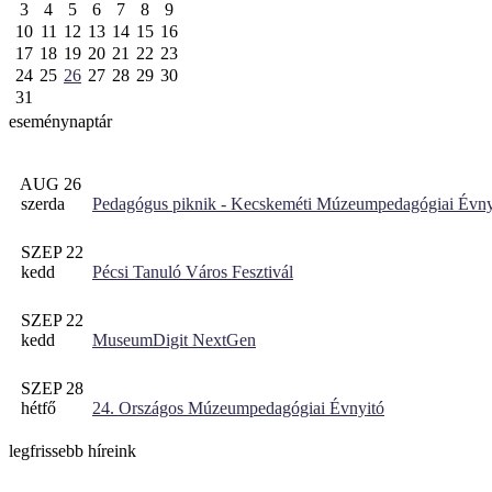
3
4
5
6
7
8
9
10
11
12
13
14
15
16
17
18
19
20
21
22
23
24
25
26
27
28
29
30
31
eseménynaptár
AUG 26
szerda
Pedagógus piknik - Kecskeméti Múzeumpedagógiai Évny
SZEP 22
kedd
Pécsi Tanuló Város Fesztivál
SZEP 22
kedd
MuseumDigit NextGen
SZEP 28
hétfő
24. Országos Múzeumpedagógiai Évnyitó
legfrissebb híreink