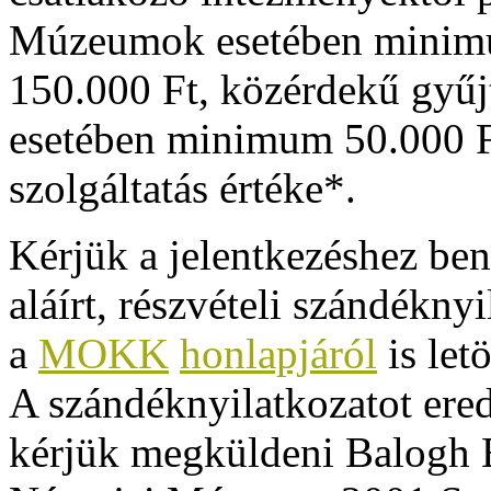
Múzeumok esetében minim
150.000 Ft, közérdekű gyűj
esetében minimum 50.000 F
szolgáltatás értéke*.
Kérjük a jelentkezéshez ben
aláírt, részvételi szándékny
a
MOKK
honlapjáról
is let
A szándéknyilatkozatot ered
kérjük megküldeni Balogh E