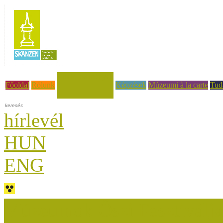
Hírek, események
Főoldal
Rólunk
Képzések
Múzeumi à la carte
Tud
hírlevél
HUN
ENG
Múzeumok Őszi Fesztiválja