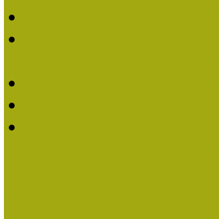
Felhívás Kiváló Múzeum
2016-ban Pató Mária és 
Múzeumpedagógus Díjat
Felhívás Kiváló Múzeum
Kiváló Múzeumpedagógus
Turcsányiné Kesik Gabrie
Múzeumpedagógus Díjat
Családbarát Múzeum elisme