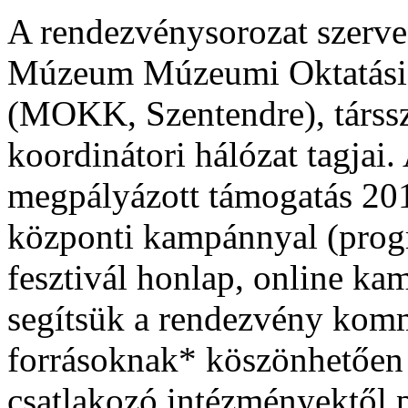
A rendezvénysorozat szerve
Múzeum Múzeumi Oktatási 
(MOKK, Szentendre), társs
koordinátori hálózat tagjai
megpályázott támogatás 201
központi kampánnyal (progr
fesztivál honlap, online kam
segítsük a rendezvény kom
forrásoknak* köszönhetően l
csatlakozó intézményektől 