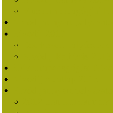
Múzeumpedagógiai Nív
Nívódíjat nyert pályázat
Nívódíj 2013
Beérkezett pályázatok
Nívódíj Felhívás 2013
Múzeumpedagógiai Nívód
Nívódíj Adatlap 2013
Nívódíjat nyert pályáza
2012-ben Múzeumpedag
2011-ben Múzeumpedag