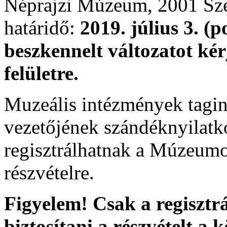
Néprajzi Múzeum, 2001 Szen
határidő:
2019. július 3. (p
beszkennelt változatot kérj
felületre.
Muzeális intézmények tagi
vezetőjének szándéknyilatk
regisztrálhatnak a Múzeumo
részvételre.
Figyelem! Csak a regisztr
biztosítani a részvételt 