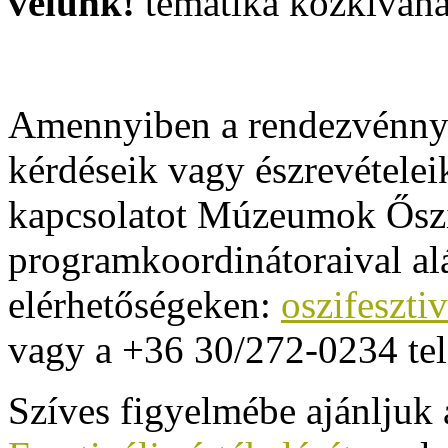
velünk!
tematika közkívánat
Amennyiben a rendezvénnye
kérdéseik vagy észrevételei
kapcsolatot Múzeumok Őszi
programkoordinátoraival al
elérhetőségeken:
oszifeszt
vagy a +36 30/272-0234 te
Szíves figyelmébe ajánljuk