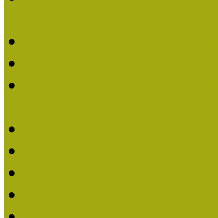
nevezések (2020)
Múzeumpedagógiai Nívó
Nívódíjat nyertek 2019-
Múzeumpedagógiai Nívódí
nevezések (2019)
Nívódíj 2019
Nívódíj 2018
Beérkezett pályázatok 2
Nívódíj 2017
Beérkezett pályázatok 2