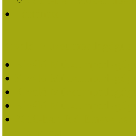
Története
Kiváló Múzeumpedagógus 
Kiváló Múzeumpedagóg
Kiváló Múzeumpedagóg
Kiváló Múzeumpedagógu
Kiváló Múzeumpedagógu
2018-ban Joó Emese kap
elismerést