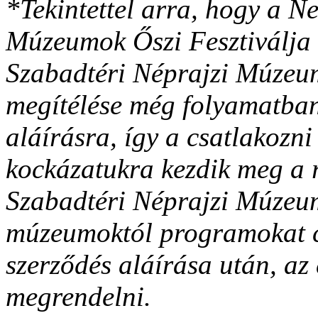
*
Tekintettel arra, hogy a N
Múzeumok Őszi Fesztiválja 
Szabadtéri Néprajzi Múzeu
megítélése még folyamatban
aláírásra, így a csatlakozn
kockázatukra kezdik meg a r
Szabadtéri Néprajzi Múzeum
múzeumoktól programokat 
szerződés aláírása után, az
megrendelni.