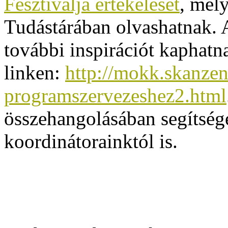
Fesztiválja értékelését
, mel
Tudástárában olvashatnak.
további inspirációt kaphatn
linken:
http://mokk.skanzen
programszervezeshez2.html
összehangolásában segítsé
koordinátorainktól is.