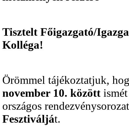
Tisztelt Főigazgató/Igazg
Kolléga!
Örömmel tájékoztatjuk, ho
november 10. között
ismét
országos rendezvénysorozat
Fesztiváljá
t.