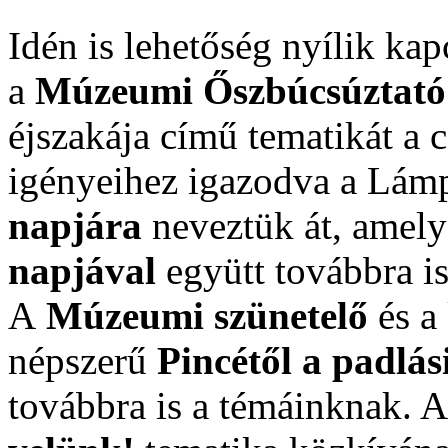
Idén is lehetőség nyílik ka
a
Múzeumi Őszbúcsúztató
éjszakája című tematikát a
igényeihez igazodva a Lám
napjára
neveztük át, amel
napjával
együtt továbbra i
A
Múzeumi szünetelő
és a
népszerű
Pincétől a padlás
továbbra is a témáinknak. 