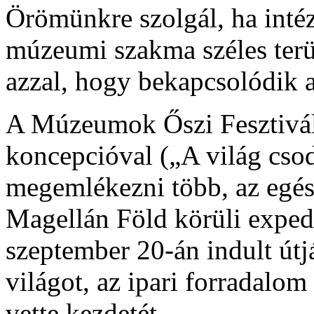
Örömünkre szolgál, ha intéz
múzeumi szakma széles terül
azzal, hogy bekapcsolódik 
A Múzeumok Őszi Fesztiválj
koncepcióval („A világ csod
megemlékezni több, az egész 
Magellán Föld körüli exped
szeptember 20-án indult útj
világot, az ipari forradalom
vette kezdetét.