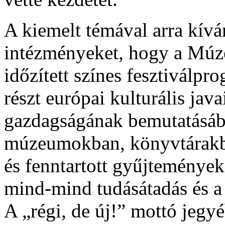
A kiemelt témával arra kívá
intézményeket, hogy a Múze
időzített színes fesztiválpr
részt európai kulturális jav
gazdagságának bemutatásáb
múzeumokban, könyvtárakb
és fenntartott gyűjtemények
mind-mind tudásátadás és a 
A „régi, de új!” mottó jegyé