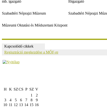
mb. igazgató
főigazgató
Szabadtéri Néprajzi Múzeum
Szabadtéri Néprajzi Mú
Múzeumi Oktatási és Módszertani Központ
Kapcsolódó cikkek
Regisztráció megkezdése a MŐF-re
H
K
SZ
CS
P
SZ
V
1
2
3
4
5
6
7
8
9
10
11
12
13
14
15
16