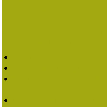
Országos Múzeumpedagógia
Pályázatfigyelő
Nemzetközi hírek a múzeum
Múzeumpedagógiai Életmű
Molnár József kapta a M
Múzeumpedagógiai Élet
Koltay Erika kapta a Mú
2023-ban
Felhívás: Múzeumpedagó