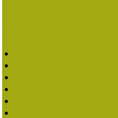
Események
Legfrissebb hírek
Aktuális cikkek
Hírlevél
2026. évi MOKK hírleve
2025. évi MOKK hírleve
2024. évi MOKK hírleve
2023. évi MOKK hírleve
2022. évi MOKK hírleve
2021. évi MOKK Hírleve