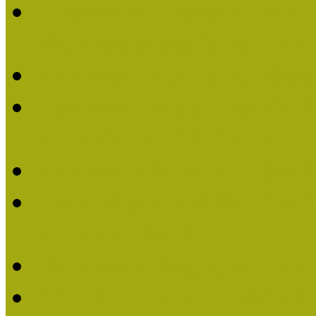
Lengyelné Kurucz Katali
Múzeumpedagógiai Életm
Felhívás: Múzeumpedagó
Kustánné Hegyi Füstös I
Életműdíjat 2019-ben
Felhívás Múzeumpedagóg
Gratulálunk Káldy Mári
Életműdíjhoz!
Múzeumpedagógiai Élet
2015-ben Lovas Márta k