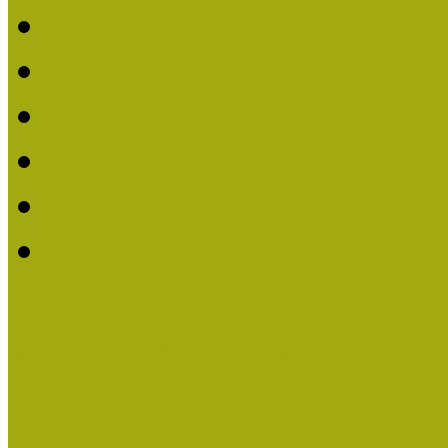
2020. évi MOKK Hírleve
2019. évi MOKK Hírleve
2018. évi MOKK Hírleve
2017
2014.
2013.
ERASMUS + (KA120-AD
Közösségek Hete
Országos Múzeumpedagógia