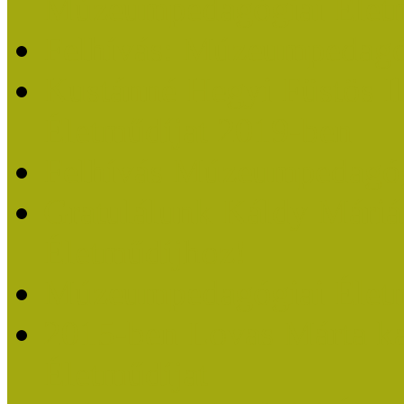
Múzeumpedagógiai Életm
Felhívás: Múzeumpedagó
Kustánné Hegyi Füstös I
Életműdíjat 2019-ben
Felhívás Múzeumpedagóg
Gratulálunk Káldy Mári
Életműdíjhoz!
Múzeumpedagógiai Élet
2015-ben Lovas Márta k
Életműdíjat