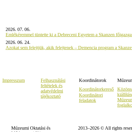
2026. 07. 06.
Emlékéremmel tüntette ki a Debreceni Egyetem a Skanzen főigazgat
2026. 06. 24.
Azokat sem felejtjük, akik felejtenek – Demencia program a Skanz
Impresszum
Felhasználási
Koordinátorok
Múzeumi
feltételek és
Koordinátorkereső
Közöns
adatvédelmi
kiállítá
Koordinátori
tájékoztató
Múzeum
feladatok
foglalk
Múzeumi Oktatási és
2013–2026 © All rights rese