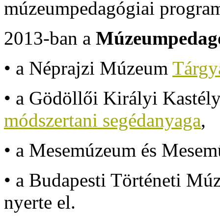
múzeumpedagógiai programj
2013-ban a
Múzeumpedagóg
• a Néprajzi Múzeum
Tárgy
• a Gödöllői Királyi Kast
módszertani segédanyaga
,
• a Mesemúzeum és Mesem
• a Budapesti Történeti M
nyerte el.