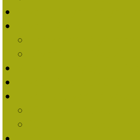
Nívódíjat nyert pályázat
Nívódíj 2013
Beérkezett pályázatok
Nívódíj Felhívás 2013
Múzeumpedagógiai Nívód
Nívódíj Adatlap 2013
Nívódíjat nyert pályáza
2012-ben Múzeumpedag
2011-ben Múzeumpedag
Története