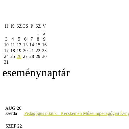
H
K
SZ
CS
P
SZ
V
1
2
3
4
5
6
7
8
9
10
11
12
13
14
15
16
17
18
19
20
21
22
23
24
25
26
27
28
29
30
31
eseménynaptár
AUG 26
szerda
Pedagógus piknik - Kecskeméti Múzeumpedagógiai Évny
SZEP 22