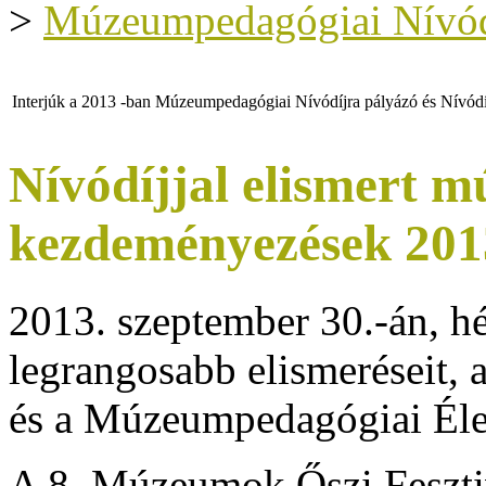
>
Múzeumpedagógiai Nívód
Interjúk a 2013 -ban Múzeumpedagógiai Nívódíjra pályázó és Nívódí
Nívódíjjal elismert 
kezdeményezések 201
2013. szeptember 30.-án, h
legrangosabb elismeréseit,
és a Múzeumpedagógiai Éle
A 8. Múzeumok Őszi Fesztiv