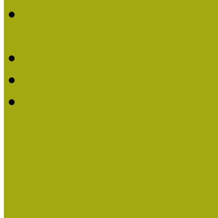
2016-ban Pató Mária és 
Múzeumpedagógus Díjat
Felhívás Kiváló Múzeum
Kiváló Múzeumpedagógus
Turcsányiné Kesik Gabrie
Múzeumpedagógus Díjat
Családbarát Múzeum elisme
Események