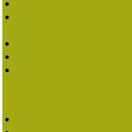
Múzeumpedagógiai Életm
Dr. Vásárhelyi Tamásé a
2013-ban
Ki kapja 2013-ban a Mú
Múzeumpedagógiai Életm
Felhívás múzeumpedagógi
Közösségi Múzeum elismer
Közösségi Múzeum elisme