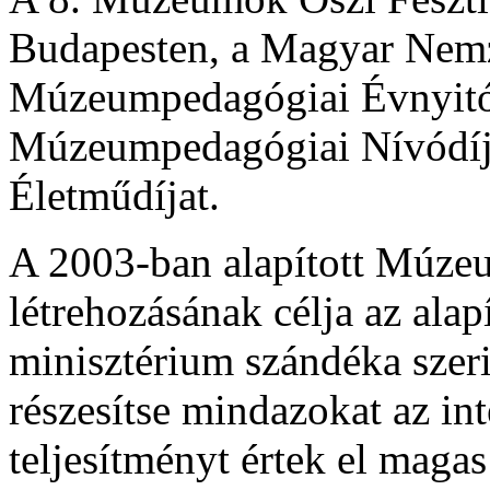
Budapesten, a Magyar Nemz
Múzeumpedagógiai Évnyitón
Múzeumpedagógiai Nívódíj
Életműdíjat.
A 2003-ban alapított Múze
létrehozásának célja az alapí
minisztérium szándéka szeri
részesítse mindazokat az i
teljesítményt értek el magas