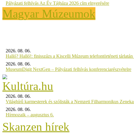
Pályázati felhívás Az Év Tájháza 2026 cím elnyerésére
Magyar Múzeumok
2026. 08. 06.
Halló? Halló!: finisszázs a Kiscelli Múzeum telefontörténeti tárlatán
2026. 08. 06.
MuseumDigit NextGen – Pályázati felhívás konferenciarészvételre
2026. 08. 06.
Világhírű karmesterek és szólisták a Nemzeti Filharmonikus Zenek
2026. 08. 06.
Hírmozaik – augusztus 6.
Skanzen hírek