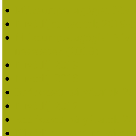
Múzeumpedagógiai Nívó
Nívódíjat nyertek 2019-
Múzeumpedagógiai Nívódí
nevezések (2019)
Nívódíj 2019
Nívódíj 2018
Beérkezett pályázatok 2
Nívódíj 2017
Beérkezett pályázatok 2
Nívódíjat nyert pályázat