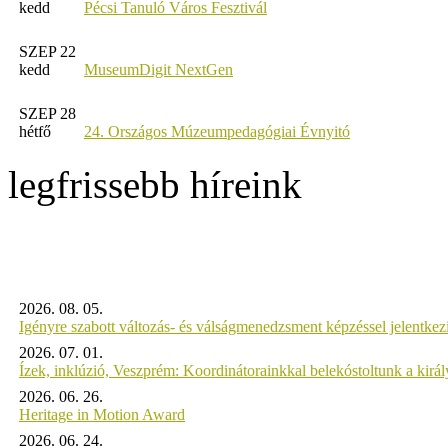
kedd
Pécsi Tanuló Város Fesztivál
SZEP 22
kedd
MuseumDigit NextGen
SZEP 28
hétfő
24. Országos Múzeumpedagógiai Évnyitó
legfrissebb híreink
2026. 08. 05.
Igényre szabott változás- és válságmenedzsment képzéssel jelent
2026. 07. 01.
Ízek, inklúzió, Veszprém: Koordinátorainkkal belekóstoltunk a kirá
2026. 06. 26.
Heritage in Motion Award
2026. 06. 24.