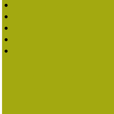
2019. évi MOKK Hírleve
2018. évi MOKK Hírleve
2017
2014.
2013.
ERASMUS + (KA120-AD
Közösségek Hete
Országos Múzeumpedagógia
Országos Múzeumpedagógia