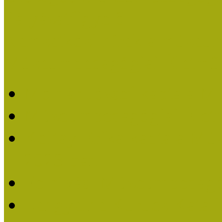
Pályázatfigyelő
Nemzetközi hírek a múzeum
Múzeumpedagógiai Életmű
Molnár József kapta a M
Múzeumpedagógiai Élet
Koltay Erika kapta a Mú
2023-ban
Felhívás: Múzeumpedagó
Lengyelné Kurucz Katali