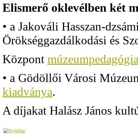
Elismerő oklevélben két 
• a Jakováli Hasszan-dzsám
Örökséggazdálkodási és Szo
Központ
múzeumpedagógia
• a Gödöllői Városi Múze
kiadványa
.
A díjakat Halász János kultúr