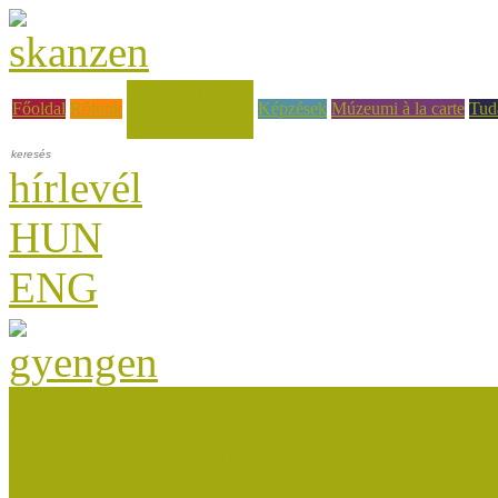
Hírek, események
Főoldal
Rólunk
Képzések
Múzeumi à la carte
Tud
hírlevél
HUN
ENG
Múzeumok Őszi Fesztiválja
Múzeumpedagógiai Nívódí