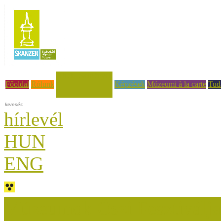
Hírek, események
Főoldal
Rólunk
Képzések
Múzeumi à la carte
Tud
hírlevél
HUN
ENG
Múzeumok Őszi Fesztiválja