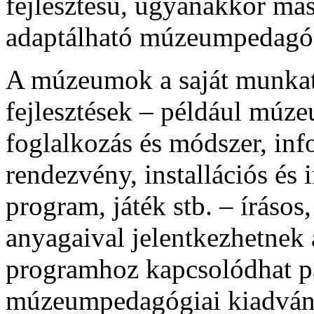
fejlesztésű, ugyanakkor más
adaptálható múzeumpedagóg
A múzeumok a saját munkatár
fejlesztések – például múz
foglalkozás és módszer, info
rendezvény, installációs és 
program, játék stb. – íráso
anyagaival jelentkezhetnek 
programhoz kapcsolódhat p
múzeumpedagógiai kiadvány