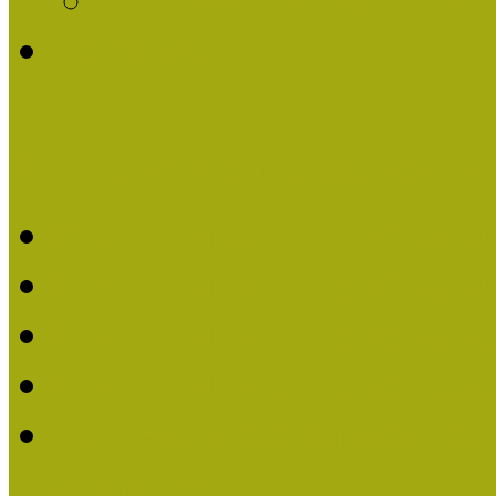
Története
Kiváló Múzeumpedagógus 
Kiváló Múzeumpedagóg
Kiváló Múzeumpedagóg
Kiváló Múzeumpedagógu
Kiváló Múzeumpedagógu
2018-ban Joó Emese kap
elismerést