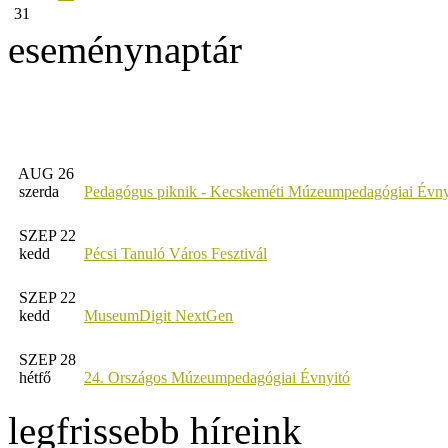
31
eseménynaptár
AUG 26
szerda
Pedagógus piknik - Kecskeméti Múzeumpedagógiai Évny
SZEP 22
kedd
Pécsi Tanuló Város Fesztivál
SZEP 22
kedd
MuseumDigit NextGen
SZEP 28
hétfő
24. Országos Múzeumpedagógiai Évnyitó
legfrissebb híreink