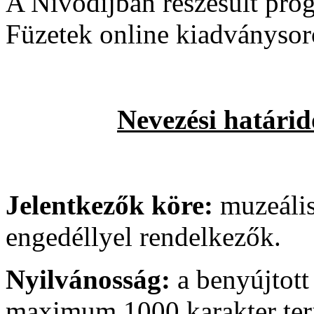
A Nívódíjban részesült pro
Füzetek online kiadványsor
Nevezési határid
Jelentkezők köre:
muzeális
engedéllyel rendelkezők.
Nyilvánosság:
a benyújtott
maximum 1000 karakter ter