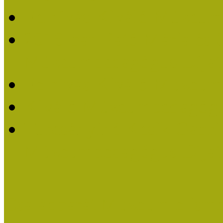
Felhívás Kiváló Múzeum
2016-ban Pató Mária és 
Múzeumpedagógus Díjat
Felhívás Kiváló Múzeum
Kiváló Múzeumpedagógus
Turcsányiné Kesik Gabrie
Múzeumpedagógus Díjat
Családbarát Múzeum elisme