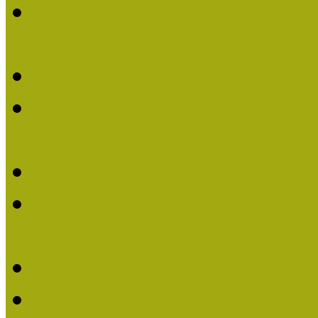
Lengyelné Kurucz Katali
Múzeumpedagógiai Életm
Felhívás: Múzeumpedagó
Kustánné Hegyi Füstös I
Életműdíjat 2019-ben
Felhívás Múzeumpedagóg
Gratulálunk Káldy Mári
Életműdíjhoz!
Múzeumpedagógiai Élet
2015-ben Lovas Márta k