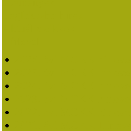
Események
Legfrissebb hírek
Aktuális cikkek
Hírlevél
2026. évi MOKK hírleve
2025. évi MOKK hírleve
2024. évi MOKK hírleve
2023. évi MOKK hírleve
2022. évi MOKK hírleve
2021. évi MOKK Hírleve