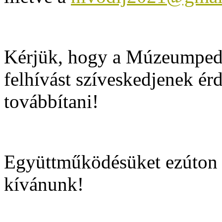
Kérjük, hogy a Múzeumpeda
felhívást szíveskedjenek ér
továbbítani!
Együttműködésüket ezúton i
kívánunk!