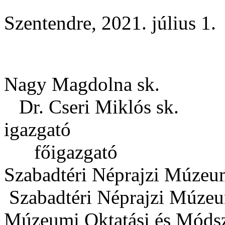
Szentendre, 2021. július 1.
Nagy Ma
Dr. Cseri Miklós sk.
iga
főigazgató
Szabadtéri Né
Szabadtéri Néprajzi Múze
Múzeumi Oktatási 