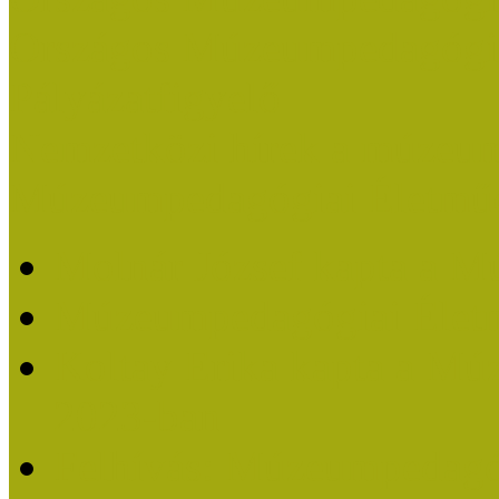
Országos Múzeumpedagógia
Pályázatfigyelő
Nemzetközi hírek a múzeum
Múzeumpedagógiai Életmű
Molnár József kapta a M
Múzeumpedagógiai Élet
Koltay Erika kapta a Mú
2023-ban
Felhívás: Múzeumpedagó