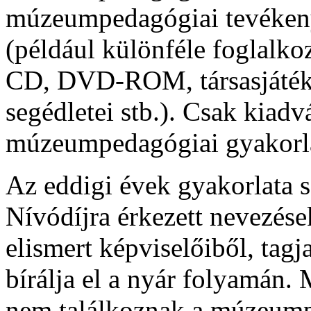
múzeumpedagógiai tevékenys
(például különféle foglalko
CD, DVD-ROM, társasjáték, 
segédletei stb.). Csak kiad
múzeumpedagógiai gyakorlat
Az eddigi évek gyakorlata 
Nívódíjra érkezett nevezés
elismert képviselőiből, tagj
bírálja el a nyár folyamán. 
nem találkoznak a múzeump