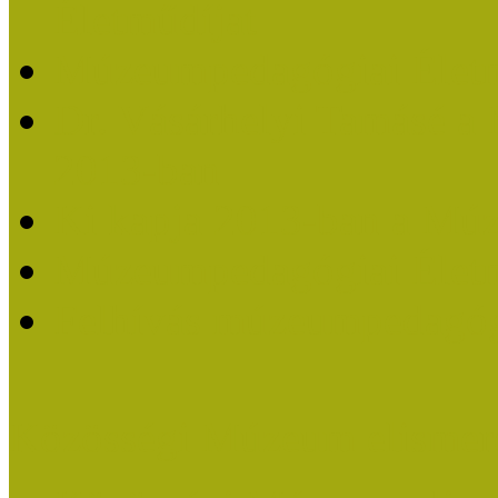
Életműdíjat
Múzeumpedagógiai Életm
Dr. Vásárhelyi Tamásé a
2013-ban
Ki kapja 2013-ban a Mú
Múzeumpedagógiai Életm
Felhívás múzeumpedagógi
Közösségi Múzeum elismer