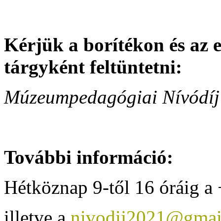
Kérjük a borítékon és az 
tárgyként feltüntetni:
Múzeumpedagógiai Nívódíj
További információ:
Hétköznap 9-től 16 óráig a
illetve a
nivodij2021@gmai