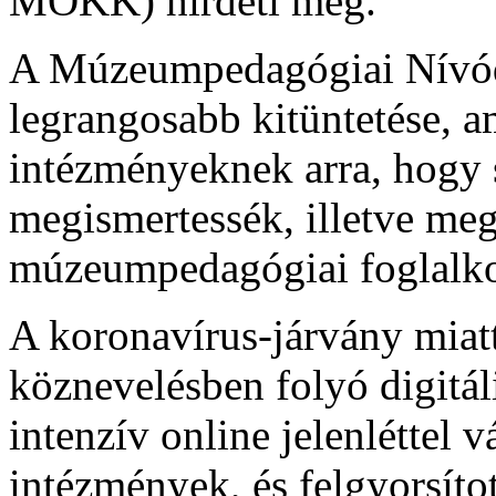
MOKK) hirdeti meg.
A Múzeumpedagógiai Nívódí
legrangosabb kitüntetése, a
intézményeknek arra, hogy 
megismertessék, illetve me
múzeumpedagógiai foglalko
A koronavírus-járvány miatt 
köznevelésben folyó digitáli
intenzív online jelenléttel 
intézmények, és felgyorsítot