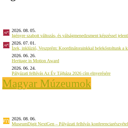
2026. 08. 05.
Igényre szabott változás- és válságmenedzsment képzéssel jel
2026. 07. 01.
Ízek, inklúzió, Veszprém: Koordinátorainkkal belekóstoltunk a 
2026. 06. 26.
Heritage in Motion Award
2026. 06. 24.
Pályázati felhívás Az Év Tájháza 2026 cím elnyerésére
Magyar Múzeumok
2026. 08. 06.
MuseumDigit NextGen – Pályázati felhívás konferenciarészvétel