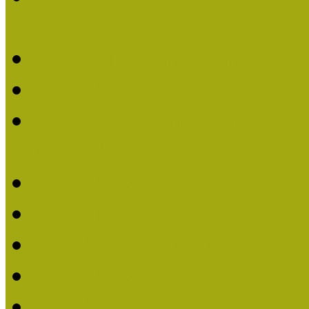
nevezések (2020)
Múzeumpedagógiai Nívó
Nívódíjat nyertek 2019-
Múzeumpedagógiai Nívódí
nevezések (2019)
Nívódíj 2019
Nívódíj 2018
Beérkezett pályázatok 2
Nívódíj 2017
Beérkezett pályázatok 2