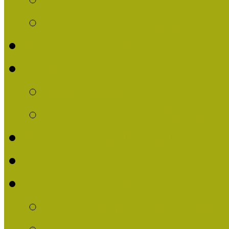
Múzeumpedagógiai Nív
Nívódíjat nyert pályázat
Nívódíj 2013
Beérkezett pályázatok
Nívódíj Felhívás 2013
Múzeumpedagógiai Nívód
Nívódíj Adatlap 2013
Nívódíjat nyert pályáza
2012-ben Múzeumpedag
2011-ben Múzeumpedag