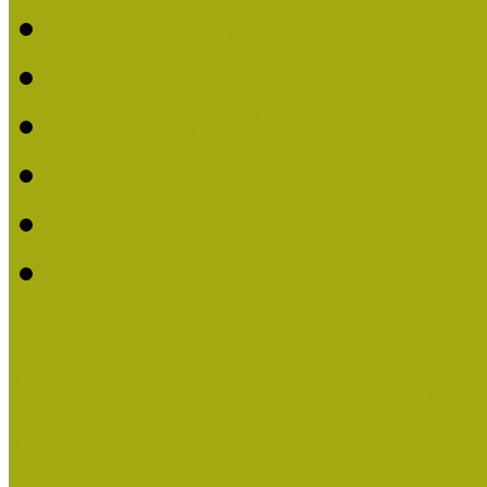
2020. évi MOKK Hírleve
2019. évi MOKK Hírleve
2018. évi MOKK Hírleve
2017
2014.
2013.
ERASMUS + (KA120-AD
Közösségek Hete
Országos Múzeumpedagógia