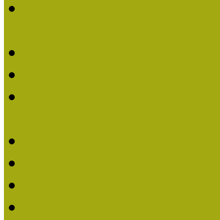
Múzeumpedagógiai Nívódí
nevezések (2020)
Múzeumpedagógiai Nívó
Nívódíjat nyertek 2019-
Múzeumpedagógiai Nívódí
nevezések (2019)
Nívódíj 2019
Nívódíj 2018
Beérkezett pályázatok 2
Nívódíj 2017