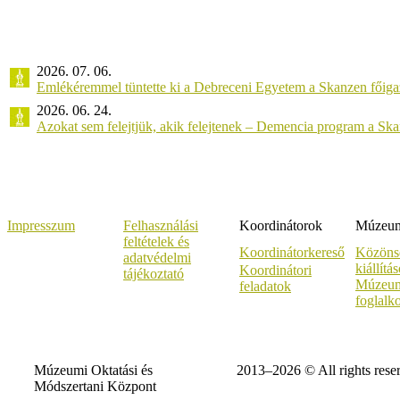
2026. 07. 06.
Emlékéremmel tüntette ki a Debreceni Egyetem a Skanzen főiga
2026. 06. 24.
Azokat sem felejtjük, akik felejtenek – Demencia program a Sk
Impresszum
Felhasználási
Koordinátorok
Múzeumi
feltételek és
Koordinátorkereső
Közöns
adatvédelmi
kiállítá
Koordinátori
tájékoztató
Múzeum
feladatok
foglalk
Múzeumi Oktatási és
2013–2026 © All rights rese
Módszertani Központ