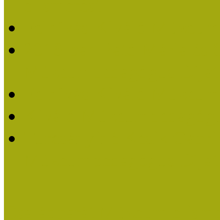
elismerést
Felhívás Kiváló Múzeum
2016-ban Pató Mária és 
Múzeumpedagógus Díjat
Felhívás Kiváló Múzeum
Kiváló Múzeumpedagógus
Turcsányiné Kesik Gabrie
Múzeumpedagógus Díjat
Családbarát Múzeum elisme