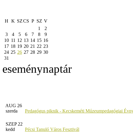
H
K
SZ
CS
P
SZ
V
1
2
3
4
5
6
7
8
9
10
11
12
13
14
15
16
17
18
19
20
21
22
23
24
25
26
27
28
29
30
31
eseménynaptár
AUG 26
szerda
Pedagógus piknik - Kecskeméti Múzeumpedagógiai Évny
SZEP 22
kedd
Pécsi Tanuló Város Fesztivál