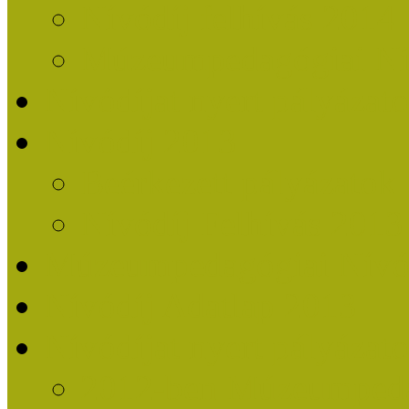
Nívódíj felhívás 2014
Múzeumpedagógiai Nív
Nívódíjat nyert pályázat
Nívódíj 2013
Beérkezett pályázatok
Nívódíj Felhívás 2013
Múzeumpedagógiai Nívód
Nívódíj Adatlap 2013
Nívódíjat nyert pályáza
2012-ben Múzeumpedag