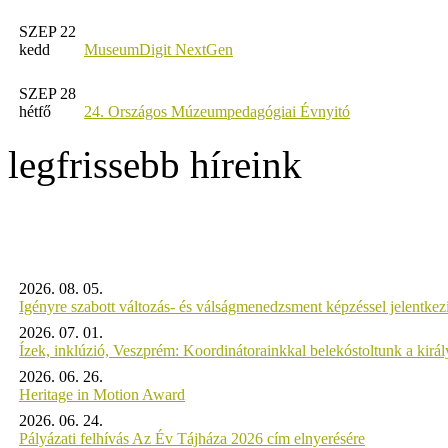
SZEP 22
kedd
MuseumDigit NextGen
SZEP 28
hétfő
24. Országos Múzeumpedagógiai Évnyitó
legfrissebb híreink
2026. 08. 05.
Igényre szabott változás- és válságmenedzsment képzéssel jelent
2026. 07. 01.
Ízek, inklúzió, Veszprém: Koordinátorainkkal belekóstoltunk a kirá
2026. 06. 26.
Heritage in Motion Award
2026. 06. 24.
Pályázati felhívás Az Év Tájháza 2026 cím elnyerésére