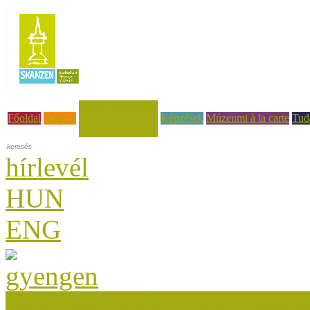
Hírek, események
Főoldal
Rólunk
Képzések
Múzeumi à la carte
Tud
hírlevél
HUN
ENG
Múzeumok Őszi Fesztiválja