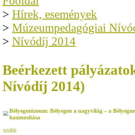
Főoldal
>
Hírek, események
>
Múzeumpedagógiai Nívód
>
Nívódíj 2014
Beérkezett pályázat
Nívódíj 2014)
Bélyegmúzeum: Bélyegen a nagyvilág – a Bélyegm
hasznosítása
tovább