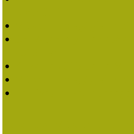
Életműdíjat
Múzeumpedagógiai Életm
Dr. Vásárhelyi Tamásé a
2013-ban
Ki kapja 2013-ban a Mú
Múzeumpedagógiai Életm
Felhívás múzeumpedagógi
Közösségi Múzeum elismer