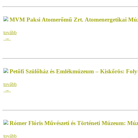
MVM Paksi Atomerőmű Zrt. Atomenergetikai Múzeu
tovább
→
Petőfi Szülőház és Emlékmúzeum – Kiskőrös: Folyt
tovább
→
Rómer Flóris Művészeti és Történeti Múzeum: Múz
tovább