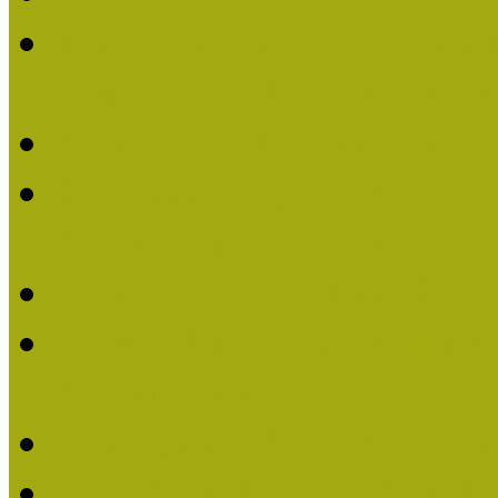
Lengyelné Kurucz Katali
Múzeumpedagógiai Életm
Felhívás: Múzeumpedagó
Kustánné Hegyi Füstös I
Életműdíjat 2019-ben
Felhívás Múzeumpedagóg
Gratulálunk Káldy Mári
Életműdíjhoz!
Múzeumpedagógiai Élet
2015-ben Lovas Márta k