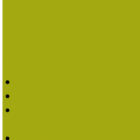
Országos Múzeumpedagógia
Országos Múzeumpedagógia
Pályázatfigyelő
Nemzetközi hírek a múzeum
Múzeumpedagógiai Életmű
Molnár József kapta a M
Múzeumpedagógiai Élet
Koltay Erika kapta a Mú
2023-ban
Felhívás: Múzeumpedagó