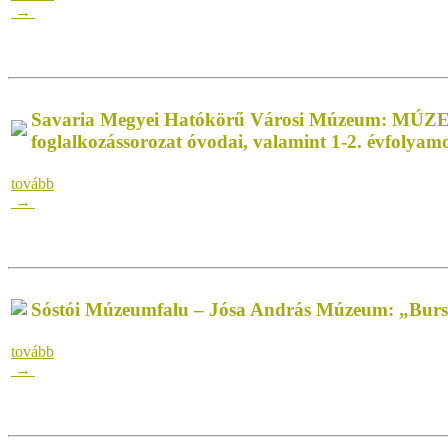
→
Savaria Megyei Hatókörű Városi Múzeum: MÚZ
foglalkozássorozat óvodai, valamint 1-2. évfolyam
tovább
→
Sóstói Múzeumfalu – Jósa András Múzeum: „Burs
tovább
→