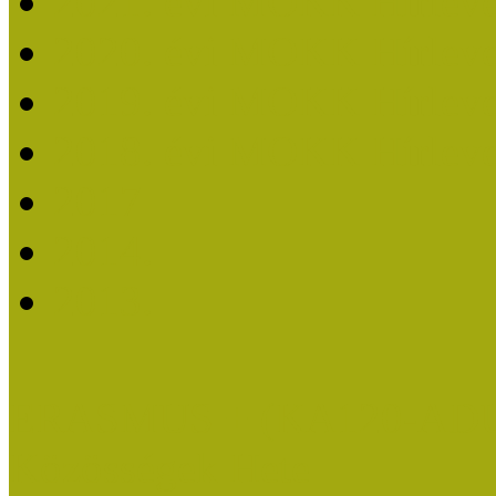
2021. évi MOKK Hírleve
2020. évi MOKK Hírleve
2019. évi MOKK Hírleve
2018. évi MOKK Hírleve
2017
2014.
2013.
ERASMUS + (KA120-AD
Közösségek Hete