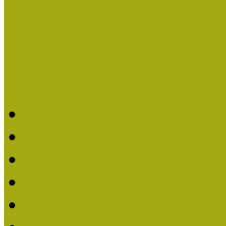
Események
Legfrissebb hírek
Aktuális cikkek
Hírlevél
2026. évi MOKK hírleve
2025. évi MOKK hírleve
2024. évi MOKK hírleve
2023. évi MOKK hírleve
2022. évi MOKK hírleve