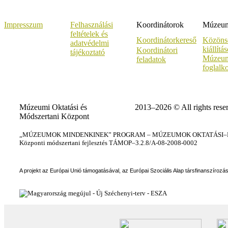
Impresszum
Felhasználási
Koordinátorok
Múzeumi
feltételek és
Koordinátorkereső
Közöns
adatvédelmi
kiállítá
Koordinátori
tájékoztató
Múzeum
feladatok
foglalk
Múzeumi Oktatási és
2013–2026 © All rights rese
Módszertani Központ
„MÚZEUMOK MINDENKINEK” PROGRAM – MÚZEUMOK OKTATÁSI–KÉ
Központi módszertani fejlesztés TÁMOP–3.2.8/A-08-2008-0002
A projekt az Európai Unió támogatásával, az Európai Szociális Alap társfinanszírozá