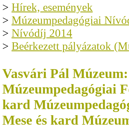
>
Hírek, események
>
Múzeumpedagógiai Nívód
>
Nívódíj 2014
>
Beérkezett pályázatok (
Vasvári Pál Múzeum:
Múzeumpedagógiai Fo
kard Múzeumpedagógi
Mese és kard Múzeum