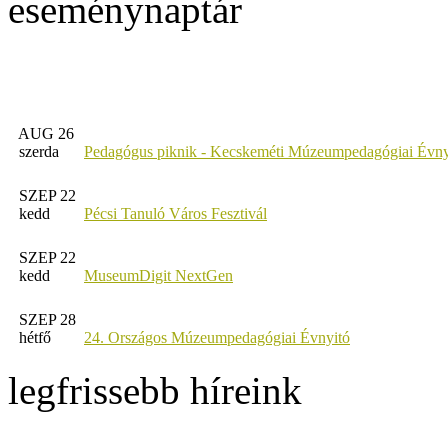
eseménynaptár
AUG 26
szerda
Pedagógus piknik - Kecskeméti Múzeumpedagógiai Évny
SZEP 22
kedd
Pécsi Tanuló Város Fesztivál
SZEP 22
kedd
MuseumDigit NextGen
SZEP 28
hétfő
24. Országos Múzeumpedagógiai Évnyitó
legfrissebb híreink