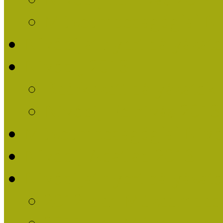
Múzeumpedagógiai Nív
Nívódíjat nyert pályázat
Nívódíj 2013
Beérkezett pályázatok
Nívódíj Felhívás 2013
Múzeumpedagógiai Nívód
Nívódíj Adatlap 2013
Nívódíjat nyert pályáza
2012-ben Múzeumpedag
2011-ben Múzeumpedag