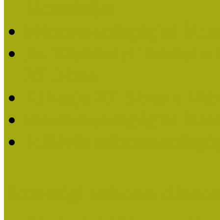
Életműdíjat
Múzeumpedagógiai Életm
Dr. Vásárhelyi Tamásé a
2013-ban
Ki kapja 2013-ban a Mú
Múzeumpedagógiai Életm
Felhívás múzeumpedagógi
Közösségi Múzeum elismer