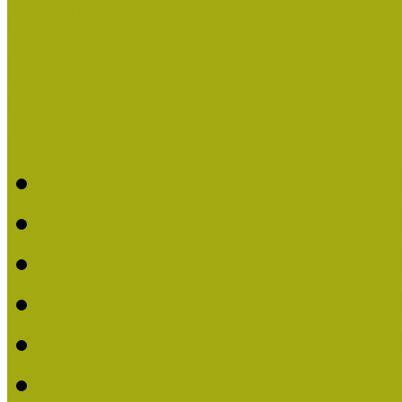
Események
Legfrissebb hírek
Aktuális cikkek
Hírlevél
2026. évi MOKK hírleve
2025. évi MOKK hírleve
2024. évi MOKK hírleve
2023. évi MOKK hírleve
2022. évi MOKK hírleve
2021. évi MOKK Hírleve