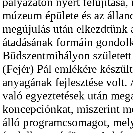
pályázaton nyert felújítása
múzeum épülete és az álland
megújulás után elkezdtünk a
átadásának formáin gondolk
Büdszentmihályon született
(Fejér) Pál emlékére készül
anyagának fejlesztése volt. 
való egyeztetések után meg
koncepciónkat, miszerint m
álló programcsomagot, mely