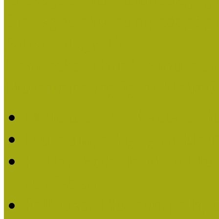
Országos Múzeumpedagógia
Pályázatfigyelő
Nemzetközi hírek a múzeum
Múzeumpedagógiai Életmű
Molnár József kapta a M
Múzeumpedagógiai Élet
Koltay Erika kapta a Mú
2023-ban
Felhívás: Múzeumpedagó