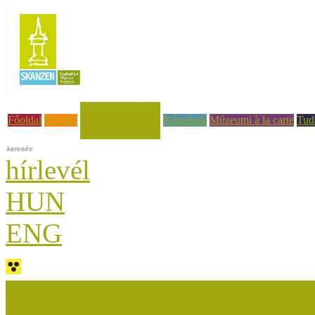
Hírek, események
Főoldal
Rólunk
Képzések
Múzeumi à la carte
Tud
hírlevél
HUN
ENG
Múzeumok Őszi Fesztiválja