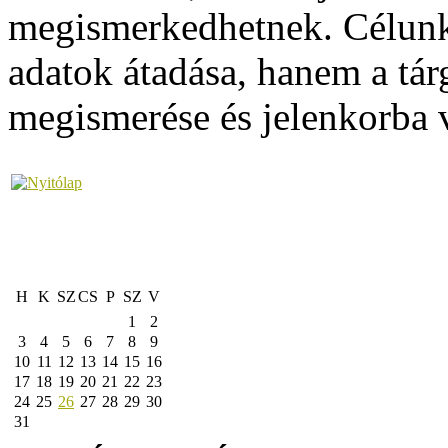
megismerkedhetnek. Célunk
adatok átadása, hanem a tá
megismerése és jelenkorba v
H
K
SZ
CS
P
SZ
V
1
2
3
4
5
6
7
8
9
10
11
12
13
14
15
16
17
18
19
20
21
22
23
24
25
26
27
28
29
30
31