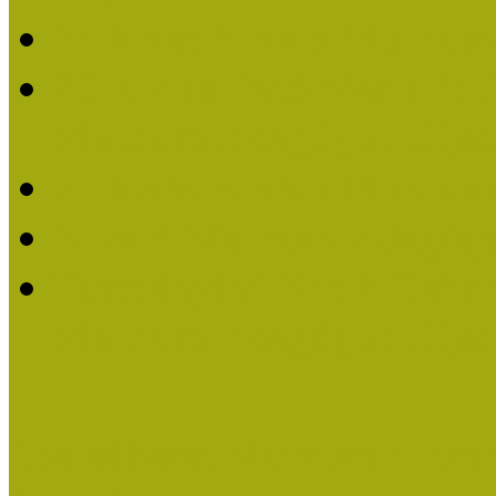
Felhívás Kiváló Múzeum
2016-ban Pató Mária és 
Múzeumpedagógus Díjat
Felhívás Kiváló Múzeum
Kiváló Múzeumpedagógus
Turcsányiné Kesik Gabrie
Múzeumpedagógus Díjat
Családbarát Múzeum elisme