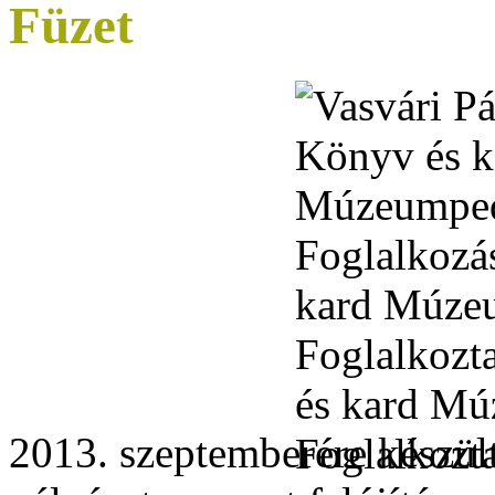
Füzet
2013. szeptemberére készül