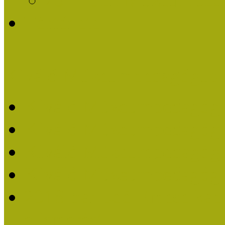
Története
Kiváló Múzeumpedagógus 
Kiváló Múzeumpedagóg
Kiváló Múzeumpedagóg
Kiváló Múzeumpedagógu
Kiváló Múzeumpedagógu
2018-ban Joó Emese kap
elismerést