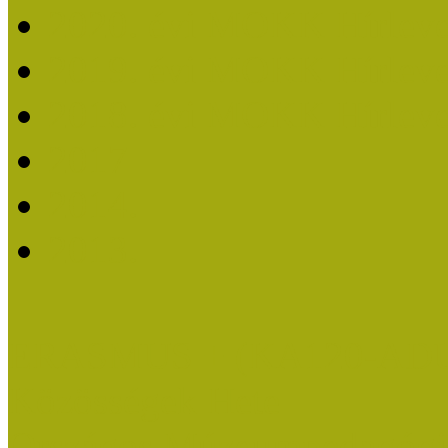
2020. évi MOKK Hírleve
2019. évi MOKK Hírleve
2018. évi MOKK Hírleve
2017
2014.
2013.
ERASMUS + (KA120-AD
Közösségek Hete
Országos Múzeumpedagógia