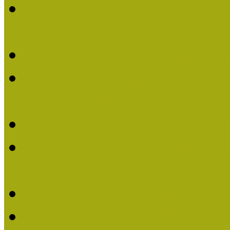
Lengyelné Kurucz Katali
Múzeumpedagógiai Életm
Felhívás: Múzeumpedagó
Kustánné Hegyi Füstös I
Életműdíjat 2019-ben
Felhívás Múzeumpedagóg
Gratulálunk Káldy Mári
Életműdíjhoz!
Múzeumpedagógiai Élet
2015-ben Lovas Márta k