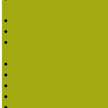
nevezések (2020)
Múzeumpedagógiai Nívó
Nívódíjat nyertek 2019-
Múzeumpedagógiai Nívódí
nevezések (2019)
Nívódíj 2019
Nívódíj 2018
Beérkezett pályázatok 2
Nívódíj 2017
Beérkezett pályázatok 2