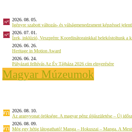
2026. 08. 05.
Igényre szabott változás- és válságmenedzsment képzéssel jel
2026. 07. 01.
Ízek, inklúzió, Veszprém: Koordinátorainkkal belekóstoltunk a 
2026. 06. 26.
Heritage in Motion Award
2026. 06. 24.
Pályázati felhívás Az Év Tájháza 2026 cím elnyerésére
Magyar Múzeumok
2026. 08. 10.
Az aranyvonat öröksége. A magyar pénz újjászületése – Új idős
2026. 08. 09.
Még egy hétig látogatható! Manga – Hokuszai – Manga. A Meste