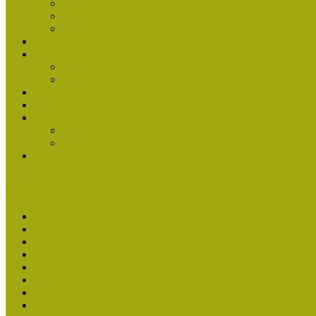
Beérkezett pályázatok
Nívódíj felhívás 2014
Múzeumpedagógiai Nívódíj Adatlap
Nívódíjat nyert pályázatok 2013-ban
Nívódíj 2013
Beérkezett pályázatok
Nívódíj Felhívás 2013
Múzeumpedagógiai Nívódíj Felhívás 2013
Nívódíj Adatlap 2013
Nívódíjat nyert pályázatok 2011-2012
2012-ben Múzeumpedagógiai Nívódíjat nyertek
2011-ben Múzeumpedagógiai Nívódíjat nyertek
Története
Kiváló Múzeumpedagógus Díj
Kiváló Múzeumpedagógus 2026
Kiváló Múzeumpedagógus 2024
Kiváló Múzeumpedagógus Díj 2022
Kiváló Múzeumpedagógus Díj 2020
2018-ban Joó Emese kapta a Kiváló Múzeumpedagógus elisme
Felhívás Kiváló Múzeumpedagógus Díjra 2018
2016-ban Pató Mária és Szabics Ágnes kaptak Kiváló Múzeum
Felhívás Kiváló Múzeumpedagógus Díjra (2016)