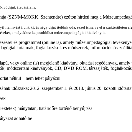
Nívódíjak
átadására is.
ntja (SZNM-MOKK, Szentendre) ezúton hirdeti meg a Múzeumpedagógi
ílt felhívást írunk ki, és négy díjat ítélünk oda, ezzel ismerve el a szakterületen 
seket, amelyekhez kapcsolódhat múzeumpedagógiai kiadvány is.
ezéssel és programmal (online is), amely múzeumpedagógiai tevékenys
agógiai tartalmak, foglalkozások és módszerek, információs összeállít
apú, vagy online (is) megjelenő kiadvány, oktatási segédanyag, amely
atók, módszertani kiadványok, CD, DVD-ROM, társasjáték, foglalkozások
at nélkül – nem lehet pályázni.
sának időszaka: 2012. szeptember 1. és 2013. július 20. közötti időtart
yek
ékletek) hiánytalan, határidőre történő benyújtása
ályázat adható be