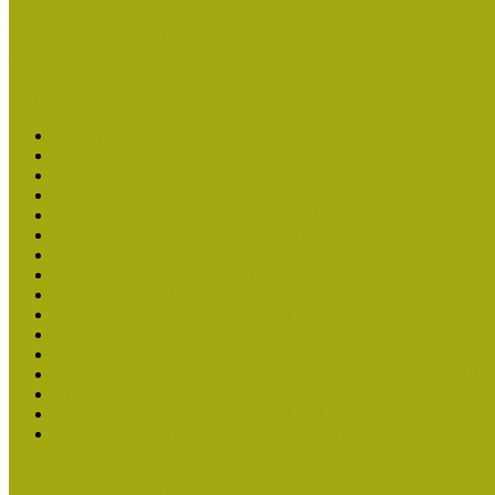
Országos Múzeumpedagógiai Évnyitók
Országos Múzeumpedagógiai Konferenciák
Pályázatfigyelő
Nemzetközi hírek a múzeumi világból
Múzeumpedagógiai Életműdíj
Molnár József kapta a Múzeumpedagógiai Életműdíjat
Múzeumpedagógiai Életműdíj 2025
Koltay Erika kapta a Múzeumpedagógiai Életműdíjat 2023-ban
Felhívás: Múzeumpedagógiai Életműdíj 2023
Lengyelné Kurucz Katalin kapta 2021-ben a Múzeumpedagógia
Felhívás: Múzeumpedagógiai Életműdíj 2021
Kustánné Hegyi Füstös Ilona kapta a Múzeumpedagógiai Életm
Felhívás Múzeumpedagógiai Életműdíjra 2019
Gratulálunk Káldy Máriának a Múzeumpedagógiai Életműdíjh
Múzeumpedagógiai Életműdíj 2017
2015-ben Lovas Márta kapta a Múzeumpedagógiai Életműdíjat
Múzeumpedagógiai Életműdíj 2015 - Felhívás
Dr. Vásárhelyi Tamásé a Múzeumpedagógiai Életműdíj 2013-b
Ki kapja 2013-ban a Múzeumpedagógiai Életműdíjat?
Múzeumpedagógiai Életműdíj 2013 adatlap
Felhívás múzeumpedagógiai életmű elismerésére 2013
Közösségi Múzeum elismerés