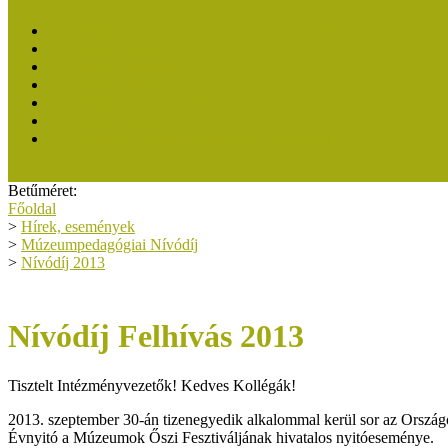
Közösségi Múzeum elismerő címben részesültek
Közösségi Múzeum 2024
Közösségi Múzeum 2023
Közösségi Múzeum 2021
Közösségi Múzeum 2020
Közösségi Múzeum 2019
A Közösségi Múzeum elismerésről dióhéjban
Betűméret:
Főoldal
>
Hírek, események
>
Múzeumpedagógiai Nívódíj
>
Nívódíj 2013
Nívódíj Felhívás 2013
Tisztelt Intézményvezetők! Kedves Kollégák!
2013. szeptember 30-án tizenegyedik alkalommal kerül sor az Ors
Évnyitó a Múzeumok Őszi Fesztiváljának hivatalos nyitóeseménye.