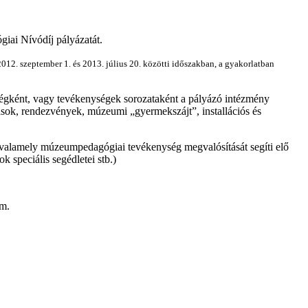
ai Nívódíj pályázatát.
a 2012. szeptember 1. és 2013. július 20. közötti időszakban, a gyakorlatban
égként, vagy tevékenységek sorozataként a pályázó intézmény
ások, rendezvények, múzeumi „gyermekszájt”, installációs és
 valamely múzeumpedagógiai tevékenység megvalósítását segíti elő
 speciális segédletei stb.)
am.