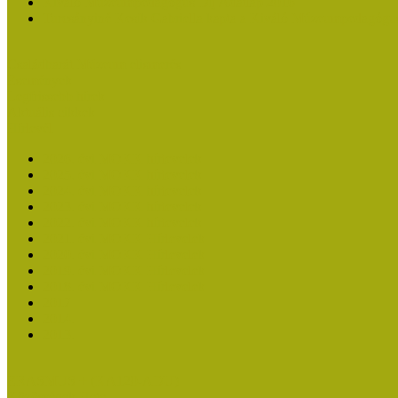
Kiváló Múzeumpedagógus Díj Adatlap 2016
Turcsányiné Kesik Gabriella kapta a Kiváló Múzeumpedagógus
Családbarát Múzeum elismerés
Események
Legfrissebb hírek
Aktuális cikkek
Hírlevél
2026. évi MOKK hírlevelek
2025. évi MOKK hírlevelek
2024. évi MOKK hírlevelek
2023. évi MOKK hírlevelek
2022. évi MOKK hírlevelek
2021. évi MOKK Hírlevelek
2020. évi MOKK Hírlevelek
2019. évi MOKK Hírlevelek
2018. évi MOKK Hírlevelek
2017
2014.
2013.
ERASMUS + (KA120-ADU)
Közösségek Hete