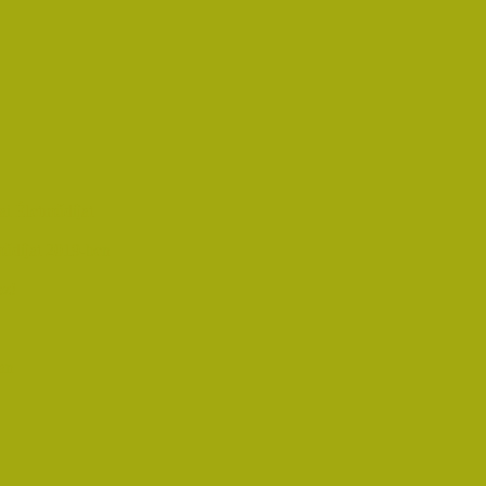
i Életműdíjat
űdíjat 2019-ben
oz!
an