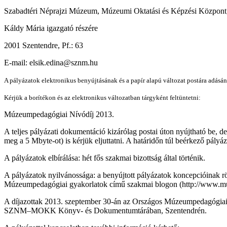
Szabadtéri Néprajzi Múzeum, Múzeumi Oktatási és Képzési Központ
Káldy Mária igazgató részére
2001 Szentendre, Pf.: 63
E-mail: elsik.edina@sznm.hu
A pályázatok elektronikus benyújtásának és a papír alapú változat postára adásán
Kérjük a borítékon és az elektronikus változatban tárgyként feltüntetni:
Múzeumpedagógiai Nívódíj 2013.
A teljes pályázati dokumentáció kizárólag postai úton nyújtható be, 
meg a 5 Mbyte-ot) is kérjük eljuttatni. A határidőn túl beérkező pály
A pályázatok elbírálása: hét fős szakmai bizottság által történik.
A pályázatok nyilvánossága: a benyújtott pályázatok koncepcióinak 
Múzeumpedagógiai gyakorlatok című szakmai blogon (http://www.mu
A díjazottak 2013. szeptember 30-án az Országos Múzeumpedagógiai Év
SZNM­–MOKK Könyv- és Dokumentumtárában, Szentendrén.