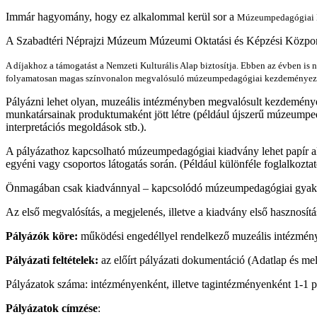
Immár hagyomány, hogy ez alkalommal kerül sor a
Múzeumpedagógiai 
A Szabadtéri Néprajzi Múzeum Múzeumi Oktatási és Képzési Közpo
A díjakhoz a támogatást a Nemzeti Kulturális Alap biztosítja. Ebben az évben is ny
folyamatosan magas színvonalon megvalósuló múzeumpedagógiai kezdeményezé
Pályázni lehet olyan, muzeális intézményben megvalósult kezdemény
munkatársainak produktumaként jött létre (például újszerű múzeumped
interpretációs megoldások stb.).
A pályázathoz kapcsolható múzeumpedagógiai kiadvány lehet papír al
egyéni vagy csoportos látogatás során. (Például különféle foglalkozt
Önmagában csak kiadvánnyal – kapcsolódó múzeumpedagógiai gyakorl
Az első megvalósítás, a megjelenés, illetve a kiadvány első hasznosítá
Pályázók köre:
működési engedéllyel rendelkező muzeális intézmén
Pályázati feltételek:
az előírt pályázati dokumentáció (Adatlap és mell
Pályázatok száma: intézményenként, illetve tagintézményenként 1-1 p
Pályázatok címzése
: