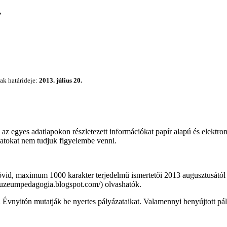
,
ak határideje:
2013. július 20.
de az egyes adatlapokon részletezett információkat papír alapú és ele
ázatokat nem tudjuk figyelembe venni.
rövid, maximum 1000 karakter terjedelmű ismertetői 2013 augusztusát
zeumpedagogia.blogspot.com/) olvashatók.
nyitón mutatják be nyertes pályázataikat. Valamennyi benyújtott pály