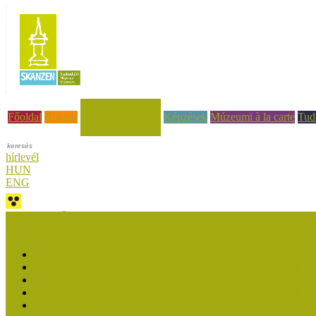
Hírek, események
Főoldal
Rólunk
Képzések
Múzeumi à la carte
Tud
hírlevél
HUN
ENG
Múzeumok Őszi Fesztiválja
Múzeumpedagógiai Nívódíj
Múzeumpedagógiai Nívódíj 2026
Múzeumpedagógiai Nívódíj felhívásra beérkezett nevezések (2
Múzeumpedagógiai Nívódíj 2025
Múzeumpedagógiai Nívódíj felhívásra beérkezett nevezések (2
Múzeumpedagógiai Nívódíj 2024