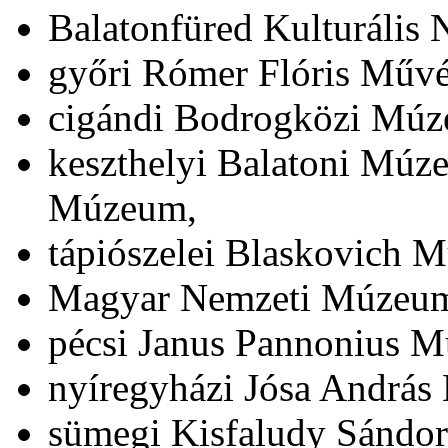
Balatonfüred Kulturális N
győri Rómer Flóris Művé
cigándi Bodrogközi Múz
keszthelyi Balatoni Múz
Múzeum,
tápiószelei Blaskovich 
Magyar Nemzeti Múzeu
pécsi Janus Pannonius 
nyíregyházi Jósa Andrá
sümegi Kisfaludy Sándo