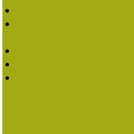
Felhívás Kiváló Múzeum
2016-ban Pató Mária és 
Múzeumpedagógus Díjat
Felhívás Kiváló Múzeum
Kiváló Múzeumpedagógus
Turcsányiné Kesik Gabrie
Múzeumpedagógus Díjat
Családbarát Múzeum elisme