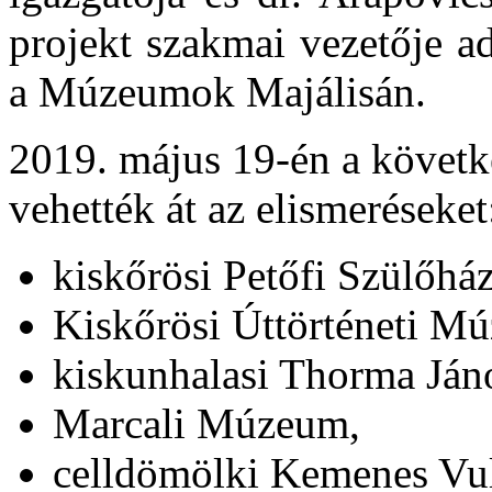
projekt szakmai vezetője a
a Múzeumok Majálisán.
2019. május 19-én a követ
vehették át az elismeréseket
kiskőrösi Petőfi Szülőh
Kiskőrösi Úttörténeti M
kiskunhalasi Thorma Já
Marcali Múzeum,
celldömölki Kemenes Vu