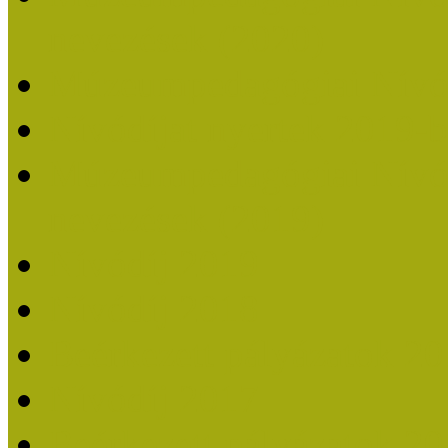
nevezések (2020)
Múzeumpedagógiai Nívó
Nívódíjat nyertek 2019-
Múzeumpedagógiai Nívódí
nevezések (2019)
Nívódíj 2019
Nívódíj 2018
Beérkezett pályázatok 2
Nívódíj 2017
Beérkezett pályázatok 2