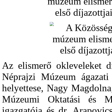
Az elismerő okleveleket dr
Néprajzi Múzeum ágazati f
helyettese, Nagy Magdolna
Múzeumi Oktatási és Mó
igazgatója és dr. Arapovi