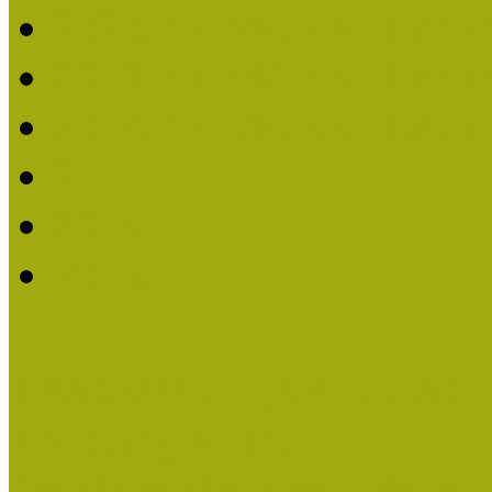
2020. évi MOKK Hírleve
2019. évi MOKK Hírleve
2018. évi MOKK Hírleve
2017
2014.
2013.
ERASMUS + (KA120-AD
Közösségek Hete
Országos Múzeumpedagógia