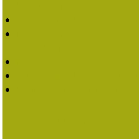
Életműdíjat
Múzeumpedagógiai Életm
Dr. Vásárhelyi Tamásé a
2013-ban
Ki kapja 2013-ban a Mú
Múzeumpedagógiai Életm
Felhívás múzeumpedagógi
Közösségi Múzeum elismer