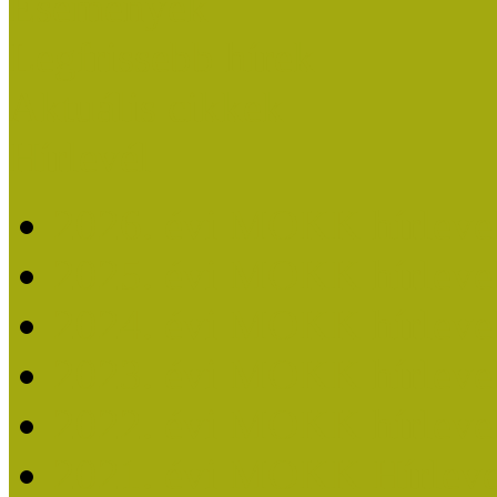
Események
Legfrissebb hírek
Aktuális cikkek
Hírlevél
2026. évi MOKK hírleve
2025. évi MOKK hírleve
2024. évi MOKK hírleve
2023. évi MOKK hírleve
2022. évi MOKK hírleve
2021. évi MOKK Hírleve