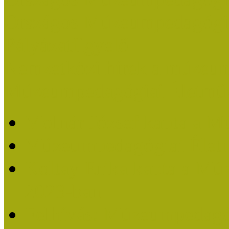
Országos Múzeumpedagógia
Pályázatfigyelő
Nemzetközi hírek a múzeum
Múzeumpedagógiai Életmű
Molnár József kapta a M
Múzeumpedagógiai Élet
Koltay Erika kapta a Mú
2023-ban
Felhívás: Múzeumpedagó