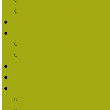
Múzeumpedagógiai Nív
Nívódíjat nyert pályázat
Nívódíj 2013
Beérkezett pályázatok
Nívódíj Felhívás 2013
Múzeumpedagógiai Nívód
Nívódíj Adatlap 2013
Nívódíjat nyert pályáza
2012-ben Múzeumpedag
2011-ben Múzeumpedag