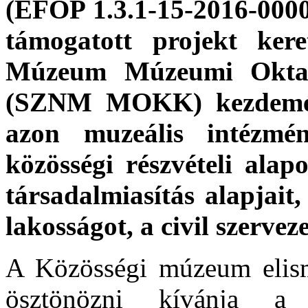
(EFOP 1.3.1-15-2016-0000
támogatott projekt ker
Múzeum Múzeumi Oktat
(SZNM MOKK) kezdemény
azon muzeális intézmé
közösségi részvételi ala
társadalmiasítás alapjai
lakosságot, a civil szervez
A Közösségi múzeum elis
ösztönözni kívánja a 