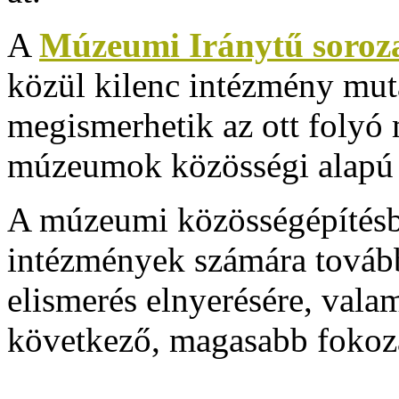
A
Múzeumi Iránytű soroza
közül kilenc intézmény mut
megismerhetik az ott folyó 
múzeumok közösségi alapú 
A múzeumi közösségépítésb
intézmények számára továbbr
elismerés elnyerésére, val
következő, magasabb fokoza