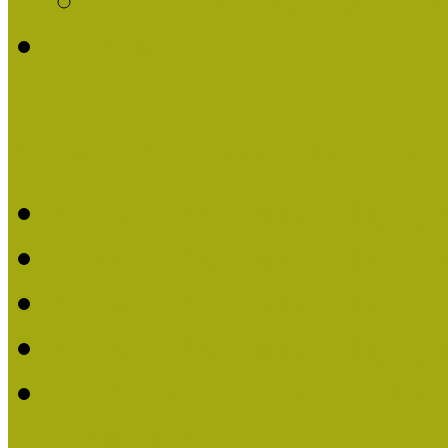
Története
Kiváló Múzeumpedagógus 
Kiváló Múzeumpedagóg
Kiváló Múzeumpedagóg
Kiváló Múzeumpedagógu
Kiváló Múzeumpedagógu
2018-ban Joó Emese kap
elismerést