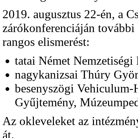
2019. augusztus 22-én, a C
zárókonferenciáján további
rangos elismerést:
tatai Német Nemzetiség
nagykanizsai Thúry Gy
besenyszögi
Vehiculum-
Gyűjtemény, Múzeumped
Az okleveleket az intézmény
át.