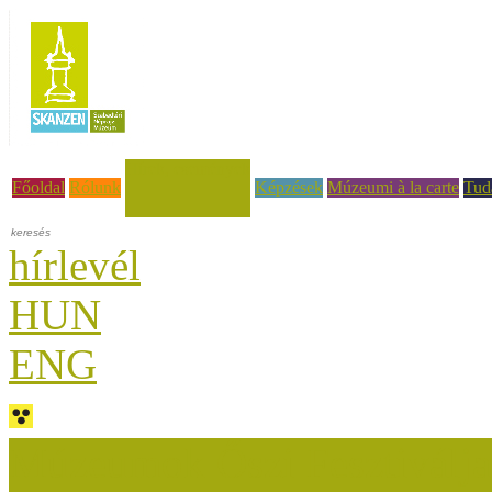
Hírek, események
Főoldal
Rólunk
Képzések
Múzeumi à la carte
Tud
hírlevél
HUN
ENG
Múzeumok Őszi Fesztiválja