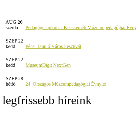
AUG 26
szerda
Pedagógus piknik - Kecskeméti Múzeumpedagógiai Évny
SZEP 22
kedd
Pécsi Tanuló Város Fesztivál
SZEP 22
kedd
MuseumDigit NextGen
SZEP 28
hétfő
24. Országos Múzeumpedagógiai Évnyitó
legfrissebb híreink