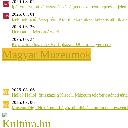
2026. 08. 05.
Igényre szabott változás- és válságmenedzsment képzéssel jel
2026. 07. 01.
Ízek, inklúzió, Veszprém: Koordinátorainkkal belekóstoltunk a 
2026. 06. 26.
Heritage in Motion Award
2026. 06. 24.
Pályázati felhívás Az Év Tájháza 2026 cím elnyerésére
Magyar Múzeumok
2026. 08. 06.
Halló? Halló!: finisszázs a Kiscelli Múzeum telefontörténeti tárl
2026. 08. 06.
MuseumDigit NextGen – Pályázati felhívás konferenciarészvétel