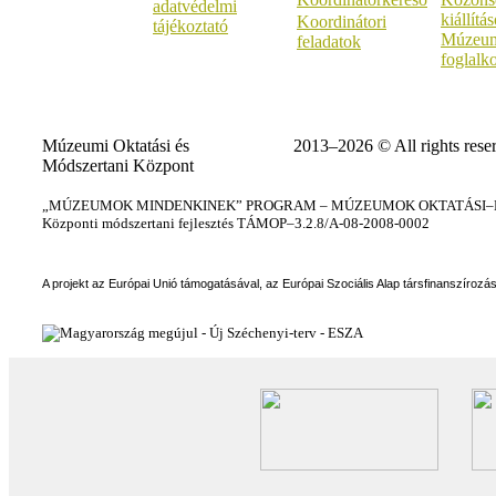
adatvédelmi
kiállítá
Koordinátori
tájékoztató
Múzeum
feladatok
foglalk
Múzeumi Oktatási és
2013–2026 © All rights rese
Módszertani Központ
„MÚZEUMOK MINDENKINEK” PROGRAM – MÚZEUMOK OKTATÁSI–KÉ
Központi módszertani fejlesztés TÁMOP–3.2.8/A-08-2008-0002
A projekt az Európai Unió támogatásával, az Európai Szociális Alap társfinanszírozá