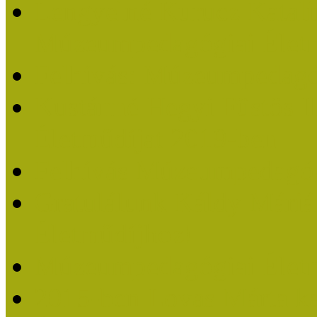
Lengyelné Kurucz Katali
Múzeumpedagógiai Életm
Felhívás: Múzeumpedagó
Kustánné Hegyi Füstös I
Életműdíjat 2019-ben
Felhívás Múzeumpedagóg
Gratulálunk Káldy Mári
Életműdíjhoz!
Múzeumpedagógiai Élet
2015-ben Lovas Márta k