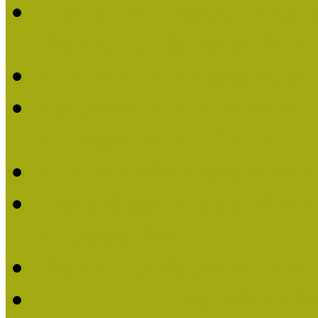
Lengyelné Kurucz Katali
Múzeumpedagógiai Életm
Felhívás: Múzeumpedagó
Kustánné Hegyi Füstös I
Életműdíjat 2019-ben
Felhívás Múzeumpedagóg
Gratulálunk Káldy Mári
Életműdíjhoz!
Múzeumpedagógiai Élet
2015-ben Lovas Márta k