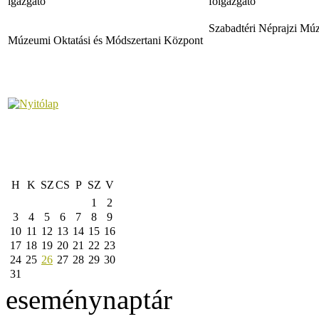
igazgató
főigazgató
Szabadtéri Néprajzi M
Múzeumi Oktatási és Módszertani Központ
H
K
SZ
CS
P
SZ
V
1
2
3
4
5
6
7
8
9
10
11
12
13
14
15
16
17
18
19
20
21
22
23
24
25
26
27
28
29
30
31
eseménynaptár