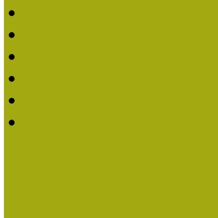
2020. évi MOKK Hírleve
2019. évi MOKK Hírleve
2018. évi MOKK Hírleve
2017
2014.
2013.
ERASMUS + (KA120-AD
Közösségek Hete
Országos Múzeumpedagógia