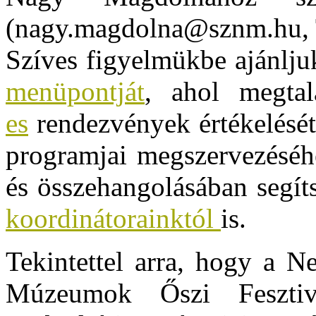
(nagy.magdolna@sznm.hu, 
Szíves figyelmükbe ajánl
menüpontját
, ahol megta
es
rendezvények értékelését
programjai megszervezéséh
és összehangolásában segít
koordinátorainktól
is.
Tekintettel arra, hogy a N
Múzeumok Őszi Fesztivá