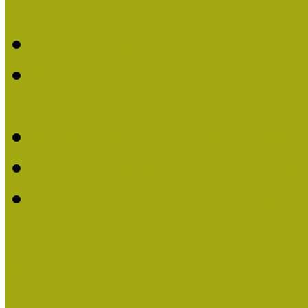
Életműdíjat
Múzeumpedagógiai Életm
Dr. Vásárhelyi Tamásé a
2013-ban
Ki kapja 2013-ban a Mú
Múzeumpedagógiai Életm
Felhívás múzeumpedagógi
Közösségi Múzeum elismer