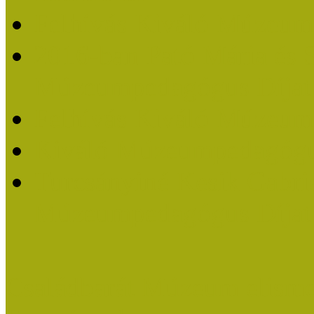
Felhívás Kiváló Múzeum
2016-ban Pató Mária és 
Múzeumpedagógus Díjat
Felhívás Kiváló Múzeum
Kiváló Múzeumpedagógus
Turcsányiné Kesik Gabrie
Múzeumpedagógus Díjat
Családbarát Múzeum elisme