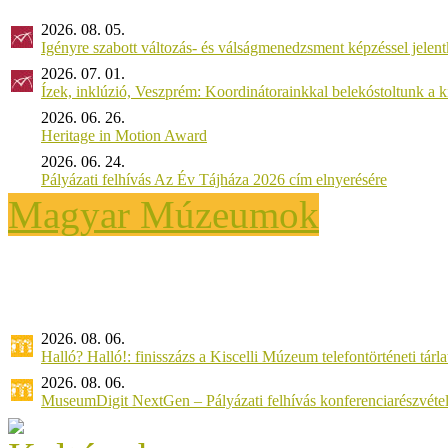
2026. 08. 05.
Igényre szabott változás- és válságmenedzsment képzéssel jel
2026. 07. 01.
Ízek, inklúzió, Veszprém: Koordinátorainkkal belekóstoltunk a 
2026. 06. 26.
Heritage in Motion Award
2026. 06. 24.
Pályázati felhívás Az Év Tájháza 2026 cím elnyerésére
Magyar Múzeumok
2026. 08. 06.
Halló? Halló!: finisszázs a Kiscelli Múzeum telefontörténeti tárl
2026. 08. 06.
MuseumDigit NextGen – Pályázati felhívás konferenciarészvétel