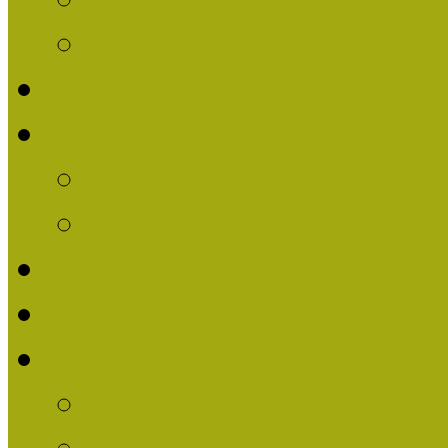
Múzeumpedagógiai Nív
Nívódíjat nyert pályázat
Nívódíj 2013
Beérkezett pályázatok
Nívódíj Felhívás 2013
Múzeumpedagógiai Nívód
Nívódíj Adatlap 2013
Nívódíjat nyert pályáza
2012-ben Múzeumpedag
2011-ben Múzeumpedag