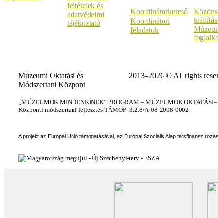
feltételek és
Koordinátorkereső
Közöns
adatvédelmi
kiállítá
Koordinátori
tájékoztató
Múzeum
feladatok
foglalk
Múzeumi Oktatási és
2013–2026 © All rights rese
Módszertani Központ
„MÚZEUMOK MINDENKINEK” PROGRAM – MÚZEUMOK OKTATÁSI–KÉ
Központi módszertani fejlesztés TÁMOP–3.2.8/A-08-2008-0002
A projekt az Európai Unió támogatásával, az Európai Szociális Alap társfinanszírozá