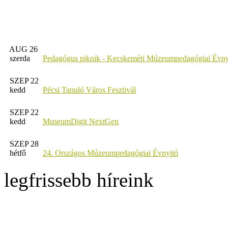
AUG 26
szerda
Pedagógus piknik - Kecskeméti Múzeumpedagógiai Évny
SZEP 22
kedd
Pécsi Tanuló Város Fesztivál
SZEP 22
kedd
MuseumDigit NextGen
SZEP 28
hétfő
24. Országos Múzeumpedagógiai Évnyitó
legfrissebb híreink