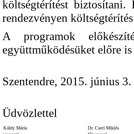
költségtérítést biztosítan
rendezvényen költségtérítés
A programok előkészít
együttműködésüket előre is
Szentendre, 2015. június 3.
Üdvözlettel
Káldy Mária
Dr. Cseri Miklós