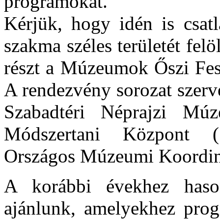
programokat.
Kérjük, hogy idén is csa
szakma széles területét fel
részt a Múzeumok Őszi Fesz
A rendezvény sorozat szerv
Szabadtéri Néprajzi M
Módszertani Központ (S
Országos Múzeumi Koordinát
A korábbi évekhez haso
ajánlunk, amelyekhez progr