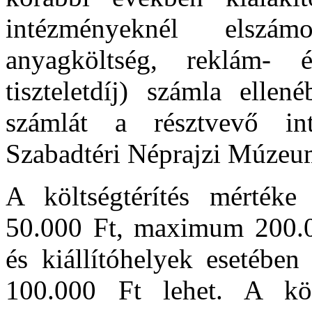
intézményeknél elszám
anyagköltség, reklám- é
tiszteletdíj) számla ellen
számlát a résztvevő i
Szabadtéri Néprajzi Múzeum
A költségtérítés mérté
50.000 Ft, maximum 200.0
és kiállítóhelyek esetéb
100.000 Ft lehet. A költs