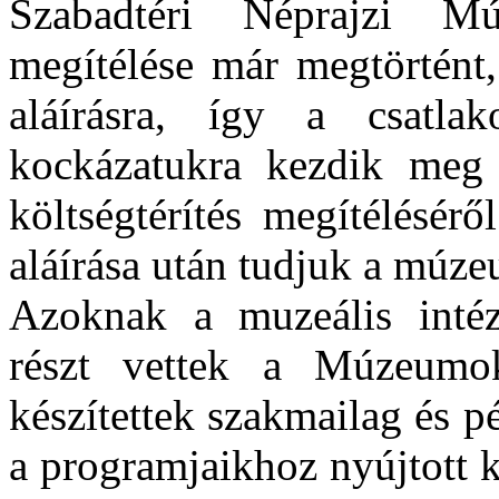
Szabadtéri Néprajzi 
megítélése már megtörtént
aláírásra, így a csatl
kockázatukra kezdik meg 
költségtérítés megítélésér
aláírása után tudjuk a múze
Azoknak a muzeális inté
részt vettek a Múzeumo
készítettek szakmailag és p
a programjaikhoz nyújtott k