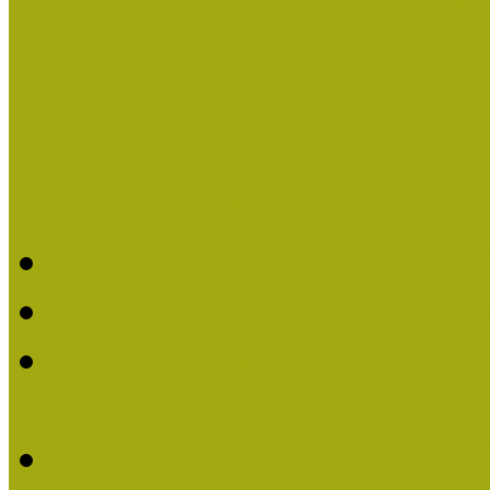
Országos Múzeumpedagógia
Pályázatfigyelő
Nemzetközi hírek a múzeum
Múzeumpedagógiai Életmű
Molnár József kapta a M
Múzeumpedagógiai Élet
Koltay Erika kapta a Mú
2023-ban
Felhívás: Múzeumpedagó