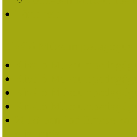
Története
Kiváló Múzeumpedagógus 
Kiváló Múzeumpedagóg
Kiváló Múzeumpedagóg
Kiváló Múzeumpedagógu
Kiváló Múzeumpedagógu
2018-ban Joó Emese kap
elismerést