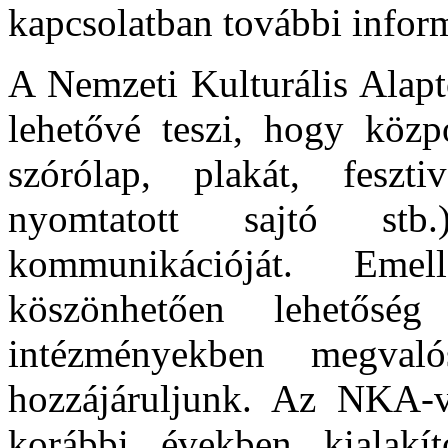
kapcsolatban további infor
A Nemzeti Kulturális Alapt
lehetővé teszi, hogy közp
szórólap, plakát, feszt
nyomtatott sajtó stb
kommunikációját. Eme
köszönhetően lehetős
intézményekben megvaló
hozzájáruljunk. Az NKA-va
korábbi években kialakít