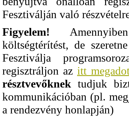
benyújtva önállóan regi
Fesztiválján való részvételre
Figyelem!
Amennyiben
költségtérítést, de szere
Fesztiválja programsor
regisztráljon az
itt megadot
résztvevőknek
tudjuk bizt
kommunikációban (pl. megj
a rendezvény honlapján)