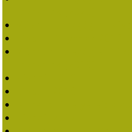
nevezések (2020)
Múzeumpedagógiai Nívó
Nívódíjat nyertek 2019-
Múzeumpedagógiai Nívódí
nevezések (2019)
Nívódíj 2019
Nívódíj 2018
Beérkezett pályázatok 2
Nívódíj 2017
Beérkezett pályázatok 2