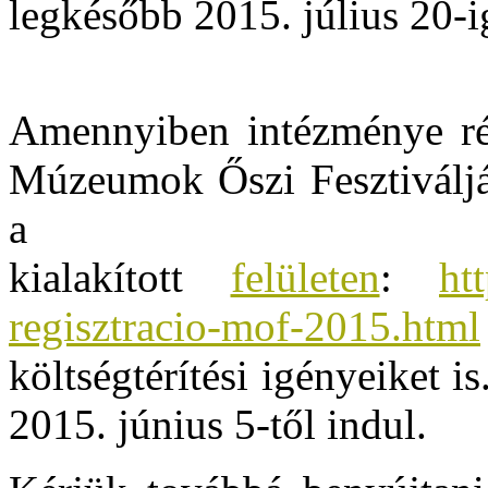
legkésőbb 2015. július 20-ig
Amennyiben intézménye rés
Múzeumok Őszi Fesztiválján
a c
kialakított
felületen
:
ht
regisztracio-mof-2015.html
költségtérítési igényeiket is
2015. június 5-től indul.