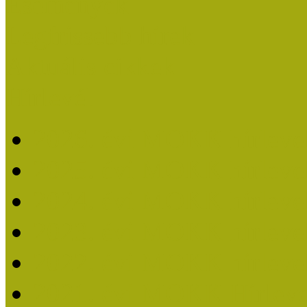
Események
Legfrissebb hírek
Aktuális cikkek
Hírlevél
2026. évi MOKK hírleve
2025. évi MOKK hírleve
2024. évi MOKK hírleve
2023. évi MOKK hírleve
2022. évi MOKK hírleve
2021. évi MOKK Hírleve