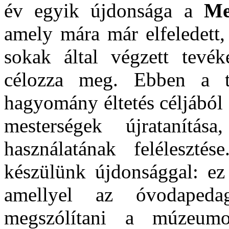
év egyik újdonsága a
Me
amely mára már elfeledett,
sokak által végzett tevéke
célozza meg. Ebben a t
hagyomány éltetés céljából s
mesterségek újratanítá
használatának feléleszt
készülünk újdonsággal: e
amellyel az óvodapedag
megszólítani a múzeum