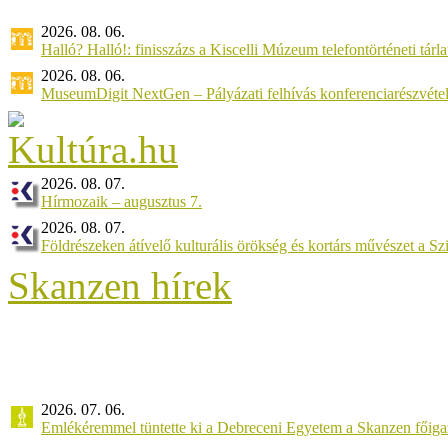
2026. 08. 06.
Halló? Halló!: finisszázs a Kiscelli Múzeum telefontörténeti tárl
2026. 08. 06.
MuseumDigit NextGen – Pályázati felhívás konferenciarészvétel
2026. 08. 07.
Hírmozaik – augusztus 7.
2026. 08. 07.
Földrészeken átívelő kulturális örökség és kortárs művészet a 
Skanzen hírek
2026. 07. 06.
Emlékéremmel tüntette ki a Debreceni Egyetem a Skanzen főiga