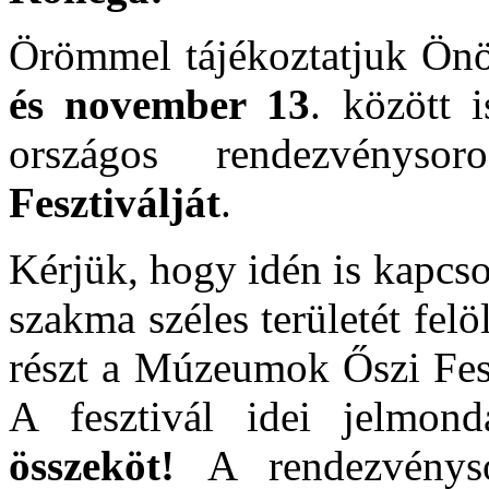
Örömmel tájékoztatjuk Ön
és november 13
. között 
országos rendezvényso
Fesztiválját
.
Kérjük, hogy idén is kapcs
szakma széles területét fel
részt a Múzeumok Őszi Fesz
A fesztivál idei jelmon
összeköt!
A rendezvényso