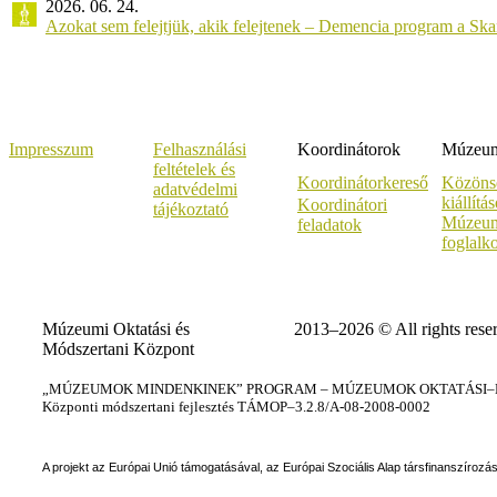
2026. 06. 24.
Azokat sem felejtjük, akik felejtenek – Demencia program a Sk
Impresszum
Felhasználási
Koordinátorok
Múzeumi
feltételek és
Koordinátorkereső
Közöns
adatvédelmi
kiállítá
Koordinátori
tájékoztató
Múzeum
feladatok
foglalk
Múzeumi Oktatási és
2013–2026 © All rights rese
Módszertani Központ
„MÚZEUMOK MINDENKINEK” PROGRAM – MÚZEUMOK OKTATÁSI–KÉ
Központi módszertani fejlesztés TÁMOP–3.2.8/A-08-2008-0002
A projekt az Európai Unió támogatásával, az Európai Szociális Alap társfinanszírozá