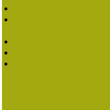
Felhívás Kiváló Múzeum
2016-ban Pató Mária és 
Múzeumpedagógus Díjat
Felhívás Kiváló Múzeum
Kiváló Múzeumpedagógus
Turcsányiné Kesik Gabrie
Múzeumpedagógus Díjat
Családbarát Múzeum elisme