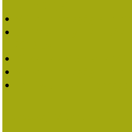
Életműdíjat
Múzeumpedagógiai Életm
Dr. Vásárhelyi Tamásé a
2013-ban
Ki kapja 2013-ban a Mú
Múzeumpedagógiai Életm
Felhívás múzeumpedagógi
Közösségi Múzeum elismer