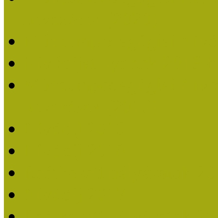
nevezések (2020)
Múzeumpedagógiai Nívó
Nívódíjat nyertek 2019-
Múzeumpedagógiai Nívódí
nevezések (2019)
Nívódíj 2019
Nívódíj 2018
Beérkezett pályázatok 2
Nívódíj 2017
Beérkezett pályázatok 2