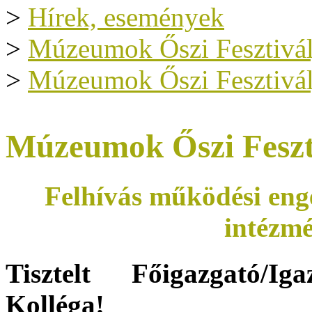
>
Hírek, események
>
Múzeumok Őszi Fesztivál
>
Múzeumok Őszi Fesztivál
Múzeumok Őszi Feszt
Felhívás működési enge
intézmé
Tisztelt Főigazgató/I
Kolléga!