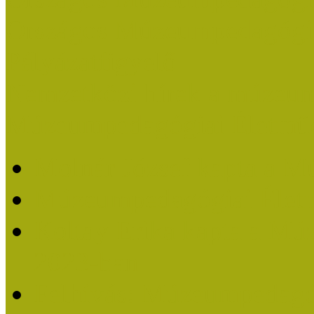
Országos Múzeumpedagógia
Pályázatfigyelő
Nemzetközi hírek a múzeum
Múzeumpedagógiai Életmű
Molnár József kapta a M
Múzeumpedagógiai Élet
Koltay Erika kapta a Mú
2023-ban
Felhívás: Múzeumpedagó