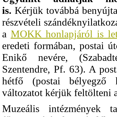
is.
Kérjük továbbá benyújtan
részvételi szándéknyilatkoz
a
MOKK honlapjáról is let
eredeti formában, postai ú
Enikő nevére, (Szabad
Szentendre, Pf. 63). A post
hétfő (postai bélyegző 
változatot kérjük feltölteni a
Muzeális intézmények ta