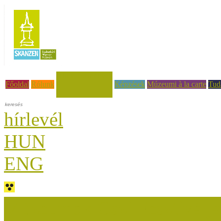
Hírek, események
Főoldal
Rólunk
Képzések
Múzeumi à la carte
Tud
hírlevél
HUN
ENG
Múzeumok Őszi Fesztiválja