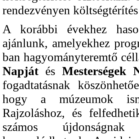
rendezvényen költségtérítés
A korábbi évekhez haso
ajánlunk, amelyekhez progr
ban hagyományteremtő célla
Napját
és
Mesterségek 
fogadtatásnak köszönhetőe
hogy a múzeumok ismé
Rajzoláshoz, és felfedheti
számos újdonságnak