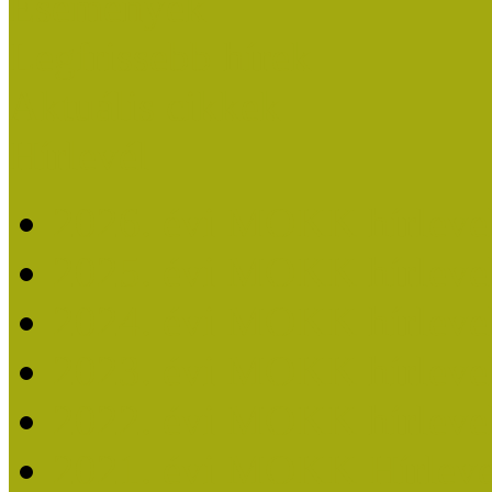
Események
Legfrissebb hírek
Aktuális cikkek
Hírlevél
2026. évi MOKK hírleve
2025. évi MOKK hírleve
2024. évi MOKK hírleve
2023. évi MOKK hírleve
2022. évi MOKK hírleve
2021. évi MOKK Hírleve