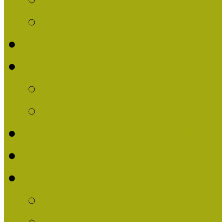
Múzeumpedagógiai Nív
Nívódíjat nyert pályázat
Nívódíj 2013
Beérkezett pályázatok
Nívódíj Felhívás 2013
Múzeumpedagógiai Nívód
Nívódíj Adatlap 2013
Nívódíjat nyert pályáza
2012-ben Múzeumpedag
2011-ben Múzeumpedag