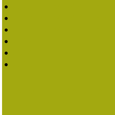
2020. évi MOKK Hírleve
2019. évi MOKK Hírleve
2018. évi MOKK Hírleve
2017
2014.
2013.
ERASMUS + (KA120-AD
Közösségek Hete
Országos Múzeumpedagógia