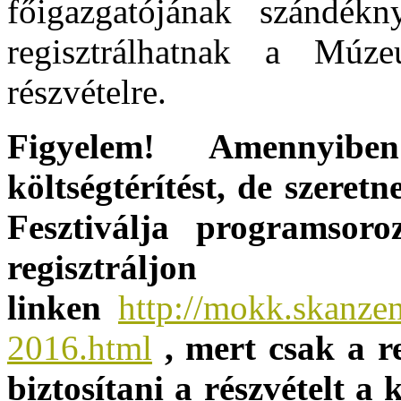
főigazgatójának szándékny
regisztrálhatnak a Múz
részvételre.
Figyelem! Amennyib
költségtérítést, de szere
Fesztiválja programsor
regisztrál
linken
http://mokk.skanzen
2016.html
, mert csak a r
biztosítani a részvételt 