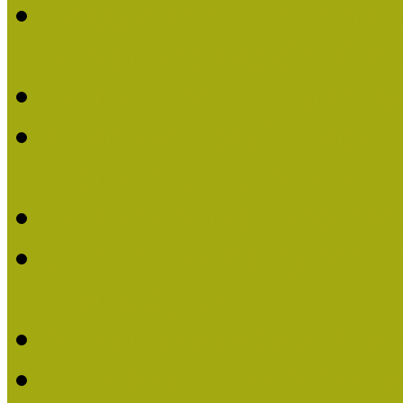
Lengyelné Kurucz Katali
Múzeumpedagógiai Életm
Felhívás: Múzeumpedagó
Kustánné Hegyi Füstös I
Életműdíjat 2019-ben
Felhívás Múzeumpedagóg
Gratulálunk Káldy Mári
Életműdíjhoz!
Múzeumpedagógiai Élet
2015-ben Lovas Márta k