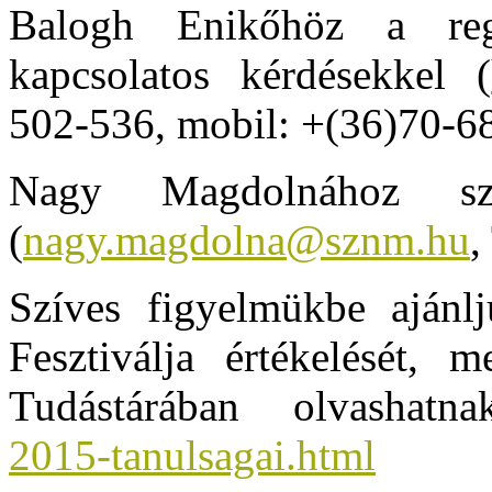
Balogh Enikőhöz a regis
kapcsolatos kérdésekkel (
502-536, mobil: +(36)70-6
Nagy Magdolnához sza
(
nagy.magdolna@sznm.hu
,
Szíves figyelmükbe aján
Fesztiválja értékelését, 
Tudástárában olvashat
2015-tanulsagai.html