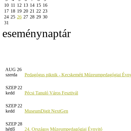
10
11
12
13
14
15
16
17
18
19
20
21
22
23
24
25
26
27
28
29
30
31
eseménynaptár
AUG 26
szerda
Pedagógus piknik - Kecskeméti Múzeumpedagógiai Évny
SZEP 22
kedd
Pécsi Tanuló Város Fesztivál
SZEP 22
kedd
MuseumDigit NextGen
SZEP 28
hétfő
24. Országos Múzeumpedagógiai Évnyitó