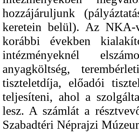
hozzájáruljunk (pályáztatá
keretein belül). Az NKA-va
korábbi években kialakít
intézményeknél elszám
anyagköltség, terembérl
tiszteletdíja, előadói tisz
teljesíteni, ahol a szolgál
lesz. A számlát a résztve
Szabadtéri Néprajzi Múzeum