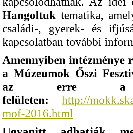
kapcsolódhatnak. Az idei
Hangoltuk
tematika, amel
családi-, gyerek- és ifjú
kapcsolatban további infor
Amennyiben intézménye ré
a Múzeumok Őszi Fesztivá
az erre a cé
felületen:
http://mokk.sk
mof-2016.html
Ugyanitt adhatják meg