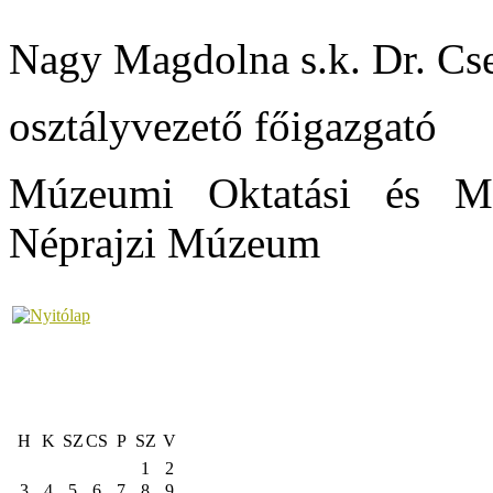
Nagy Magdolna s.k. Dr. Cse
osztályvezető főigazgató
Múzeumi Oktatási és Mó
Néprajzi Múzeum
H
K
SZ
CS
P
SZ
V
1
2
3
4
5
6
7
8
9