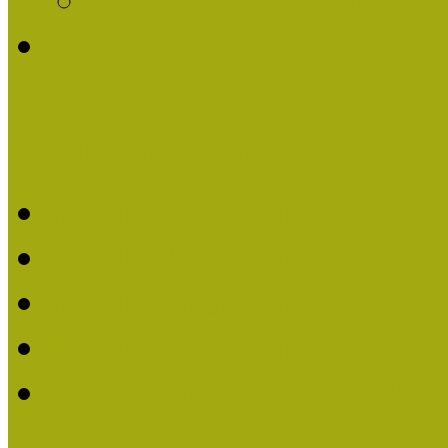
Története
Kiváló Múzeumpedagógus 
Kiváló Múzeumpedagóg
Kiváló Múzeumpedagóg
Kiváló Múzeumpedagógu
Kiváló Múzeumpedagógu
2018-ban Joó Emese kap
elismerést