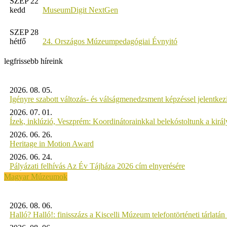
SZEP 22
kedd
MuseumDigit NextGen
SZEP 28
hétfő
24. Országos Múzeumpedagógiai Évnyitó
legfrissebb híreink
2026. 08. 05.
Igényre szabott változás- és válságmenedzsment képzéssel jelent
2026. 07. 01.
Ízek, inklúzió, Veszprém: Koordinátorainkkal belekóstoltunk a kirá
2026. 06. 26.
Heritage in Motion Award
2026. 06. 24.
Pályázati felhívás Az Év Tájháza 2026 cím elnyerésére
Magyar Múzeumok
2026. 08. 06.
Halló? Halló!: finisszázs a Kiscelli Múzeum telefontörténeti tárlatán