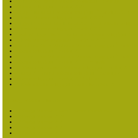
Molnár József kapta a Múzeumpedagógiai Életműdíjat
Múzeumpedagógiai Életműdíj 2025
Koltay Erika kapta a Múzeumpedagógiai Életműdíjat 2023-ban
Felhívás: Múzeumpedagógiai Életműdíj 2023
Lengyelné Kurucz Katalin kapta 2021-ben a Múzeumpedagógia
Felhívás: Múzeumpedagógiai Életműdíj 2021
Kustánné Hegyi Füstös Ilona kapta a Múzeumpedagógiai Életm
Felhívás Múzeumpedagógiai Életműdíjra 2019
Gratulálunk Káldy Máriának a Múzeumpedagógiai Életműdíjh
Múzeumpedagógiai Életműdíj 2017
2015-ben Lovas Márta kapta a Múzeumpedagógiai Életműdíjat
Múzeumpedagógiai Életműdíj 2015 - Felhívás
Dr. Vásárhelyi Tamásé a Múzeumpedagógiai Életműdíj 2013-b
Ki kapja 2013-ban a Múzeumpedagógiai Életműdíjat?
Múzeumpedagógiai Életműdíj 2013 adatlap
Felhívás múzeumpedagógiai életmű elismerésére 2013
Közösségi Múzeum elismerés
Közösségi Múzeum elismerő címben részesültek
Közösségi Múzeum 2024
Közösségi Múzeum 2023
Közösségi Múzeum 2021
Közösségi Múzeum 2020