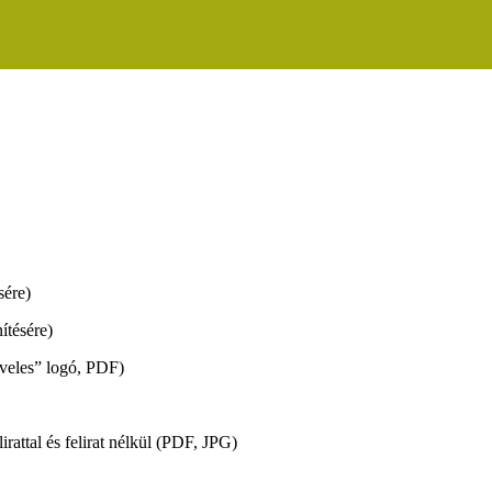
ére)
tésére)
veles” logó, PDF)
lirattal és felirat nélkül (PDF, JPG)