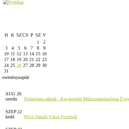
H
K
SZ
CS
P
SZ
V
1
2
3
4
5
6
7
8
9
10
11
12
13
14
15
16
17
18
19
20
21
22
23
24
25
26
27
28
29
30
31
eseménynaptár
AUG 26
szerda
Pedagógus piknik - Kecskeméti Múzeumpedagógiai Évny
SZEP 22
kedd
Pécsi Tanuló Város Fesztivál