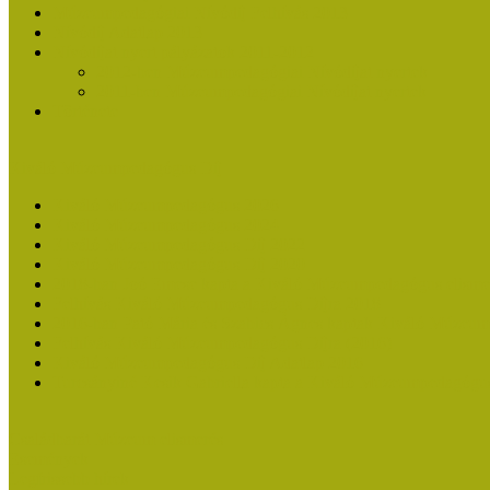
Múzeumpedagógiai Nívódíj Felhívás 2013
Nívódíj Adatlap 2013
Nívódíjat nyert pályázatok 2011-2012
2012-ben Múzeumpedagógiai Nívódíjat nyertek
2011-ben Múzeumpedagógiai Nívódíjat nyertek
Története
Kiváló Múzeumpedagógus Díj
Kiváló Múzeumpedagógus 2026
Kiváló Múzeumpedagógus 2024
Kiváló Múzeumpedagógus Díj 2022
Kiváló Múzeumpedagógus Díj 2020
2018-ban Joó Emese kapta a Kiváló Múzeumpedagógus elisme
Felhívás Kiváló Múzeumpedagógus Díjra 2018
2016-ban Pató Mária és Szabics Ágnes kaptak Kiváló Múzeum
Felhívás Kiváló Múzeumpedagógus Díjra (2016)
Kiváló Múzeumpedagógus Díj Adatlap 2016
Turcsányiné Kesik Gabriella kapta a Kiváló Múzeumpedagógus
Családbarát Múzeum elismerés
Események
Legfrissebb hírek