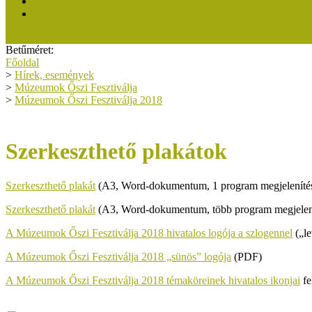
Közösségi Múzeum 2019
A Közösségi Múzeum elismerésről dióhéjban
Betűméret:
Főoldal
>
Hírek, események
>
Múzeumok Őszi Fesztiválja
>
Múzeumok Őszi Fesztiválja 2018
Szerkeszthető plakátok
Szerkeszthető plakát
(A3, Word-dokumentum, 1 program megjelenítés
Szerkeszthető plakát
(A3, Word-dokumentum, több program megjelení
A Múzeumok Őszi Fesztiválja 2018 hivatalos logója a szlogennel
(„le
A Múzeumok Őszi Fesztiválja 2018 „sünös” logója
(PDF)
A Múzeumok Őszi Fesztiválja 2018 témaköreinek hivatalos ikonjai
fe