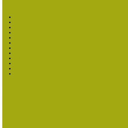
Aktuális cikkek
Hírlevél
2026. évi MOKK hírlevelek
2025. évi MOKK hírlevelek
2024. évi MOKK hírlevelek
2023. évi MOKK hírlevelek
2022. évi MOKK hírlevelek
2021. évi MOKK Hírlevelek
2020. évi MOKK Hírlevelek
2019. évi MOKK Hírlevelek
2018. évi MOKK Hírlevelek
2017
2014.
2013.
ERASMUS + (KA120-ADU)
Közösségek Hete
Országos Múzeumpedagógiai Évnyitók
Országos Múzeumpedagógiai Konferenciák
Pályázatfigyelő
Nemzetközi hírek a múzeumi világból
Múzeumpedagógiai Életműdíj