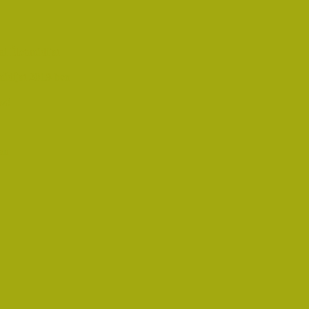
i Életműdíjat
űdíjat 2019-ben
oz!
an