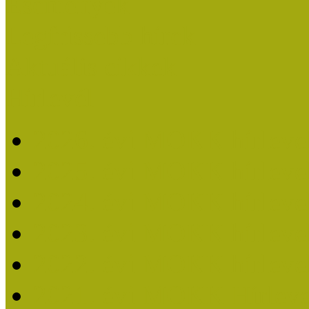
Események
Legfrissebb hírek
Aktuális cikkek
Hírlevél
2026. évi MOKK hírleve
2025. évi MOKK hírleve
2024. évi MOKK hírleve
2023. évi MOKK hírleve
2022. évi MOKK hírleve
2021. évi MOKK Hírleve