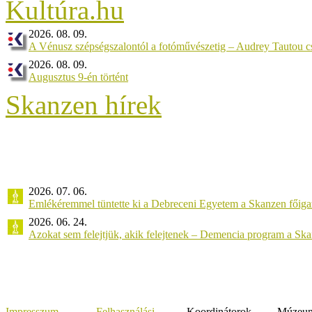
2026. 08. 09.
A Vénusz szépségszalontól a fotóművészetig – Audrey Tautou cs
2026. 08. 09.
Augusztus 9-én történt
Skanzen hírek
2026. 07. 06.
Emlékéremmel tüntette ki a Debreceni Egyetem a Skanzen főiga
2026. 06. 24.
Azokat sem felejtjük, akik felejtenek – Demencia program a Sk
Impresszum
Felhasználási
Koordinátorok
Múzeumi