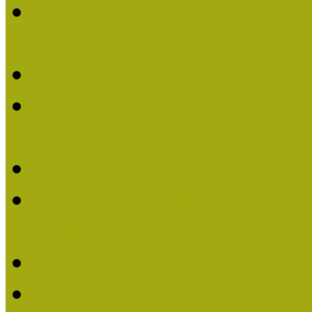
Lengyelné Kurucz Katali
Múzeumpedagógiai Életm
Felhívás: Múzeumpedagó
Kustánné Hegyi Füstös I
Életműdíjat 2019-ben
Felhívás Múzeumpedagóg
Gratulálunk Káldy Mári
Életműdíjhoz!
Múzeumpedagógiai Élet
2015-ben Lovas Márta k