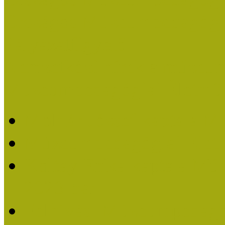
Országos Múzeumpedagógia
Pályázatfigyelő
Nemzetközi hírek a múzeum
Múzeumpedagógiai Életmű
Molnár József kapta a M
Múzeumpedagógiai Élet
Koltay Erika kapta a Mú
2023-ban
Felhívás: Múzeumpedagó