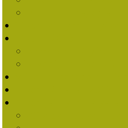
Múzeumpedagógiai Nív
Nívódíjat nyert pályázat
Nívódíj 2013
Beérkezett pályázatok
Nívódíj Felhívás 2013
Múzeumpedagógiai Nívód
Nívódíj Adatlap 2013
Nívódíjat nyert pályáza
2012-ben Múzeumpedag
2011-ben Múzeumpedag