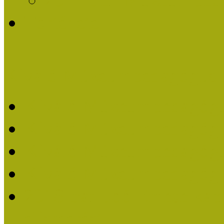
Története
Kiváló Múzeumpedagógus 
Kiváló Múzeumpedagóg
Kiváló Múzeumpedagóg
Kiváló Múzeumpedagógu
Kiváló Múzeumpedagógu
2018-ban Joó Emese kap
elismerést