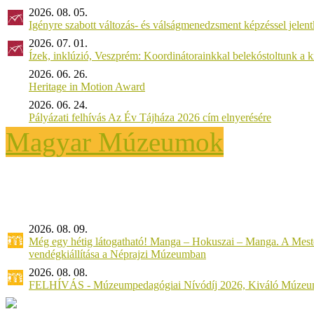
2026. 08. 05.
Igényre szabott változás- és válságmenedzsment képzéssel jel
2026. 07. 01.
Ízek, inklúzió, Veszprém: Koordinátorainkkal belekóstoltunk a 
2026. 06. 26.
Heritage in Motion Award
2026. 06. 24.
Pályázati felhívás Az Év Tájháza 2026 cím elnyerésére
Magyar Múzeumok
2026. 08. 09.
Még egy hétig látogatható! Manga – Hokuszai – Manga. A Meste
vendégkiállítása a Néprajzi Múzeumban
2026. 08. 08.
FELHÍVÁS - Múzeumpedagógiai Nívódíj 2026, Kiváló Múzeu