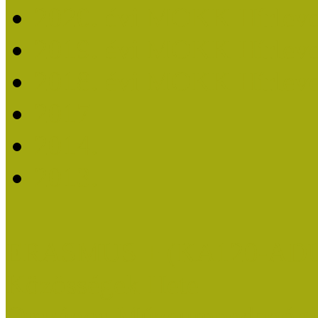
2020. évi MOKK Hírleve
2019. évi MOKK Hírleve
2018. évi MOKK Hírleve
2017
2014.
2013.
ERASMUS + (KA120-AD
Közösségek Hete
Országos Múzeumpedagógia