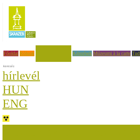
Hírek, események
Főoldal
Rólunk
Képzések
Múzeumi à la carte
Tud
hírlevél
HUN
ENG
Múzeumok Őszi Fesztiválja