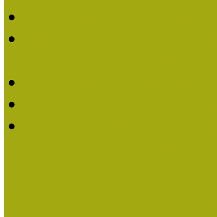
Felhívás Kiváló Múzeum
2016-ban Pató Mária és 
Múzeumpedagógus Díjat
Felhívás Kiváló Múzeum
Kiváló Múzeumpedagógus
Turcsányiné Kesik Gabrie
Múzeumpedagógus Díjat
Családbarát Múzeum elisme