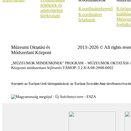
feltételek és
Koordinátorkereső
Közöns
adatvédelmi
kiállítá
Koordinátori
tájékoztató
Múzeum
feladatok
foglalk
Múzeumi Oktatási és
2013–2026 © All rights rese
Módszertani Központ
„MÚZEUMOK MINDENKINEK” PROGRAM – MÚZEUMOK OKTATÁSI–KÉ
Központi módszertani fejlesztés TÁMOP–3.2.8/A-08-2008-0002
A projekt az Európai Unió támogatásával, az Európai Szociális Alap társfinanszírozá