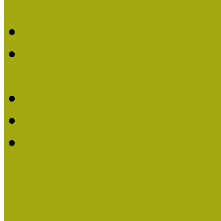
Életműdíjat
Múzeumpedagógiai Életm
Dr. Vásárhelyi Tamásé a
2013-ban
Ki kapja 2013-ban a Mú
Múzeumpedagógiai Életm
Felhívás múzeumpedagógi
Közösségi Múzeum elismer