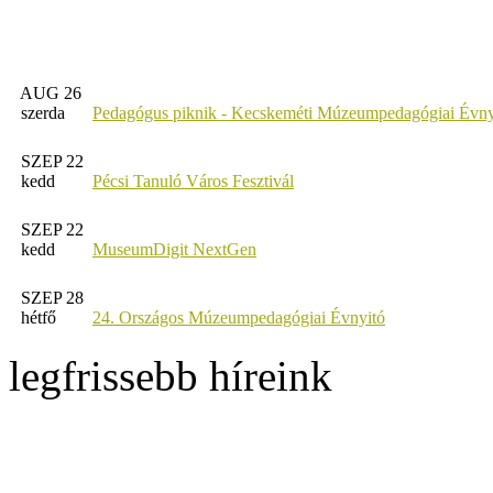
AUG 26
szerda
Pedagógus piknik - Kecskeméti Múzeumpedagógiai Évny
SZEP 22
kedd
Pécsi Tanuló Város Fesztivál
SZEP 22
kedd
MuseumDigit NextGen
SZEP 28
hétfő
24. Országos Múzeumpedagógiai Évnyitó
legfrissebb híreink