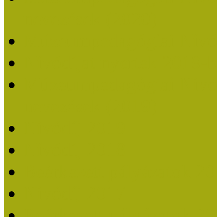
nevezések (2020)
Múzeumpedagógiai Nívó
Nívódíjat nyertek 2019-
Múzeumpedagógiai Nívódí
nevezések (2019)
Nívódíj 2019
Nívódíj 2018
Beérkezett pályázatok 2
Nívódíj 2017
Beérkezett pályázatok 2