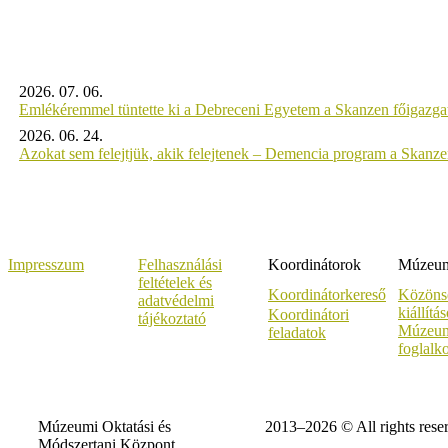
2026. 07. 06.
Emlékéremmel tüntette ki a Debreceni Egyetem a Skanzen főigazgat
2026. 06. 24.
Azokat sem felejtjük, akik felejtenek – Demencia program a Skanz
Impresszum
Felhasználási
Koordinátorok
Múzeumi
feltételek és
Koordinátorkereső
Közöns
adatvédelmi
kiállítá
Koordinátori
tájékoztató
Múzeum
feladatok
foglalk
Múzeumi Oktatási és
2013–2026 © All rights rese
Módszertani Központ