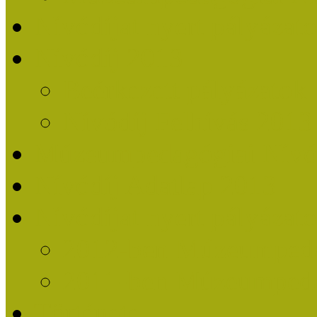
Nívódíjat nyert pályázat
Nívódíj 2013
Beérkezett pályázatok
Nívódíj Felhívás 2013
Múzeumpedagógiai Nívód
Nívódíj Adatlap 2013
Nívódíjat nyert pályáza
2012-ben Múzeumpedag
2011-ben Múzeumpedag
Története