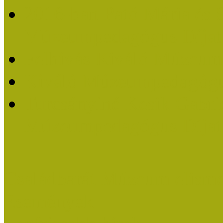
2016-ban Pató Mária és 
Múzeumpedagógus Díjat
Felhívás Kiváló Múzeum
Kiváló Múzeumpedagógus
Turcsányiné Kesik Gabrie
Múzeumpedagógus Díjat
Családbarát Múzeum elisme
Események