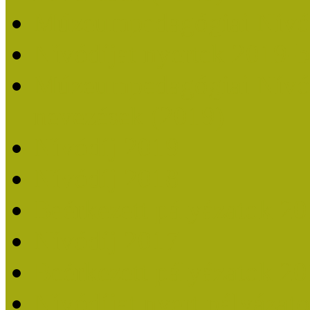
Múzeumpedagógiai Nívó
Nívódíjat nyertek 2019-
Múzeumpedagógiai Nívódí
nevezések (2019)
Nívódíj 2019
Nívódíj 2018
Beérkezett pályázatok 2
Nívódíj 2017
Beérkezett pályázatok 2
Nívódíjat nyert pályázat