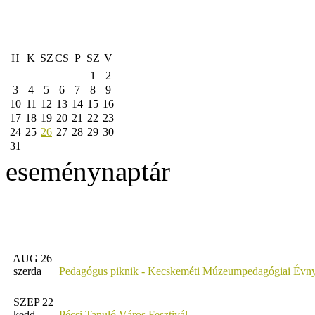
H
K
SZ
CS
P
SZ
V
1
2
3
4
5
6
7
8
9
10
11
12
13
14
15
16
17
18
19
20
21
22
23
24
25
26
27
28
29
30
31
eseménynaptár
AUG 26
szerda
Pedagógus piknik - Kecskeméti Múzeumpedagógiai Évny
SZEP 22
kedd
Pécsi Tanuló Város Fesztivál