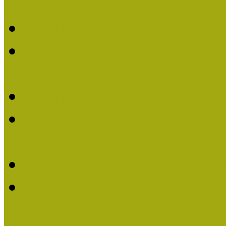
Múzeumpedagógiai Életm
Felhívás: Múzeumpedagó
Kustánné Hegyi Füstös I
Életműdíjat 2019-ben
Felhívás Múzeumpedagóg
Gratulálunk Káldy Mári
Életműdíjhoz!
Múzeumpedagógiai Élet
2015-ben Lovas Márta k
Életműdíjat