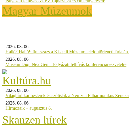
Pályázati felhívás Az Év Tájháza 2026 cím elnyerésére
Magyar Múzeumok
2026. 08. 06.
Halló? Halló!: finisszázs a Kiscelli Múzeum telefontörténeti tárlatán
2026. 08. 06.
MuseumDigit NextGen – Pályázati felhívás konferenciarészvételre
2026. 08. 06.
Világhírű karmesterek és szólisták a Nemzeti Filharmonikus Zenek
2026. 08. 06.
Hírmozaik – augusztus 6.
Skanzen hírek