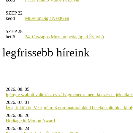
SZEP 22
kedd
MuseumDigit NextGen
SZEP 28
hétfő
24. Országos Múzeumpedagógiai Évnyitó
legfrissebb híreink
2026. 08. 05.
Igényre szabott változás- és válságmenedzsment képzéssel jelent
2026. 07. 01.
Ízek, inklúzió, Veszprém: Koordinátorainkkal belekóstoltunk a kirá
2026. 06. 26.
Heritage in Motion Award
2026. 06. 24.