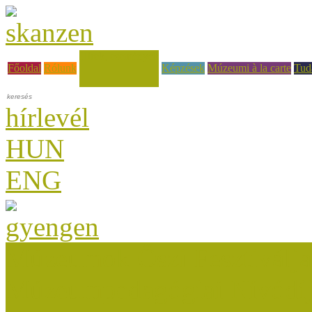
Hírek, események
Főoldal
Rólunk
Képzések
Múzeumi à la carte
Tud
hírlevél
HUN
ENG
Múzeumok Őszi Fesztiválja
Múzeumpedagógiai Nívódí