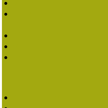
Múzeumpedagógiai Életm
Dr. Vásárhelyi Tamásé a
2013-ban
Ki kapja 2013-ban a Mú
Múzeumpedagógiai Életm
Felhívás múzeumpedagógi
Közösségi Múzeum elismer
Közösségi Múzeum elisme