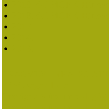
2019. évi MOKK Hírleve
2018. évi MOKK Hírleve
2017
2014.
2013.
ERASMUS + (KA120-AD
Közösségek Hete
Országos Múzeumpedagógia
Országos Múzeumpedagógia