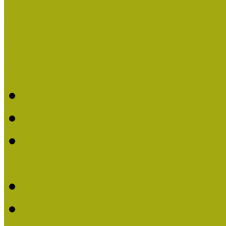
Pályázatfigyelő
Nemzetközi hírek a múzeum
Múzeumpedagógiai Életmű
Molnár József kapta a M
Múzeumpedagógiai Élet
Koltay Erika kapta a Mú
2023-ban
Felhívás: Múzeumpedagó
Lengyelné Kurucz Katali