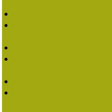
Múzeumpedagógiai Életm
Felhívás: Múzeumpedagó
Kustánné Hegyi Füstös I
Életműdíjat 2019-ben
Felhívás Múzeumpedagóg
Gratulálunk Káldy Mári
Életműdíjhoz!
Múzeumpedagógiai Élet
2015-ben Lovas Márta k
Életműdíjat