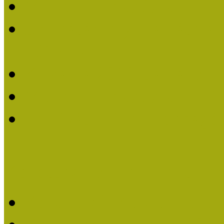
Múzeumpedagógiai Életm
Dr. Vásárhelyi Tamásé a
2013-ban
Ki kapja 2013-ban a Mú
Múzeumpedagógiai Életm
Felhívás múzeumpedagógi
Közösségi Múzeum elismer
Közösségi Múzeum elisme