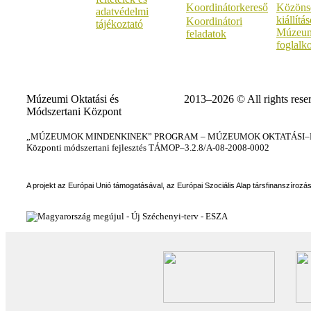
Koordinátorkereső
Közöns
adatvédelmi
kiállítá
Koordinátori
tájékoztató
Múzeum
feladatok
foglalk
Múzeumi Oktatási és
2013–2026 © All rights rese
Módszertani Központ
„MÚZEUMOK MINDENKINEK” PROGRAM – MÚZEUMOK OKTATÁSI–KÉ
Központi módszertani fejlesztés TÁMOP–3.2.8/A-08-2008-0002
A projekt az Európai Unió támogatásával, az Európai Szociális Alap társfinanszírozá