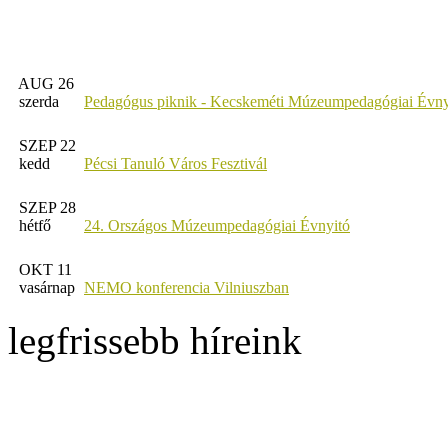
AUG 26
szerda
Pedagógus piknik - Kecskeméti Múzeumpedagógiai Évny
SZEP 22
kedd
Pécsi Tanuló Város Fesztivál
SZEP 28
hétfő
24. Országos Múzeumpedagógiai Évnyitó
OKT 11
vasárnap
NEMO konferencia Vilniuszban
legfrissebb híreink