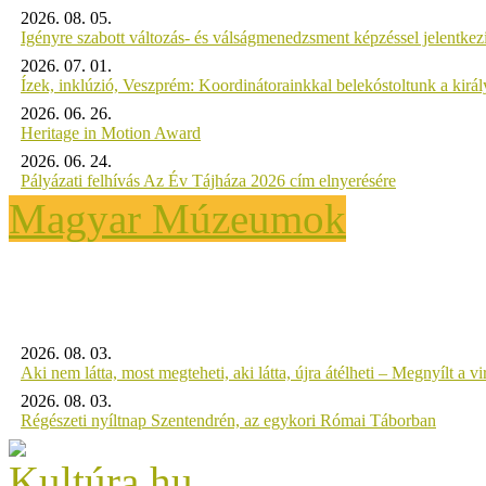
2026. 08. 05.
Igényre szabott változás- és válságmenedzsment képzéssel jelent
2026. 07. 01.
Ízek, inklúzió, Veszprém: Koordinátorainkkal belekóstoltunk a kirá
2026. 06. 26.
Heritage in Motion Award
2026. 06. 24.
Pályázati felhívás Az Év Tájháza 2026 cím elnyerésére
Magyar Múzeumok
2026. 08. 03.
Aki nem látta, most megteheti, aki látta, újra átélheti – Megnyílt a virt
2026. 08. 03.
Régészeti nyíltnap Szentendrén, az egykori Római Táborban