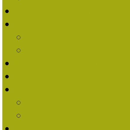
Nívódíjat nyert pályázat
Nívódíj 2013
Beérkezett pályázatok
Nívódíj Felhívás 2013
Múzeumpedagógiai Nívód
Nívódíj Adatlap 2013
Nívódíjat nyert pályáza
2012-ben Múzeumpedag
2011-ben Múzeumpedag
Története