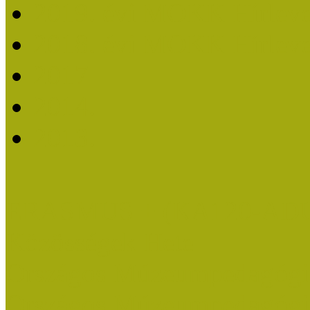
2019. évi MOKK Hírleve
2018. évi MOKK Hírleve
2017
2014.
2013.
ERASMUS + (KA120-AD
Közösségek Hete
Országos Múzeumpedagógia
Országos Múzeumpedagógia