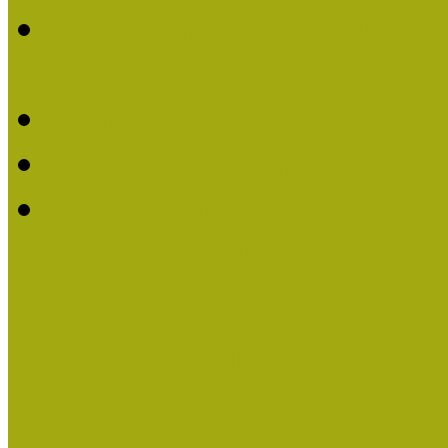
2016-ban Pató Mária és 
Múzeumpedagógus Díjat
Felhívás Kiváló Múzeum
Kiváló Múzeumpedagógus
Turcsányiné Kesik Gabrie
Múzeumpedagógus Díjat
Családbarát Múzeum elisme
Események