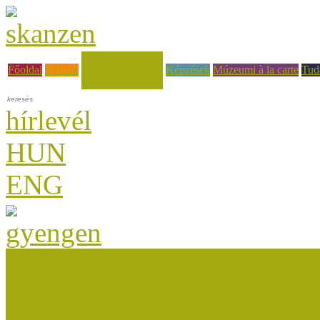
Hírek, események
Főoldal
Rólunk
Képzések
Múzeumi à la carte
Tud
hírlevél
HUN
ENG
Múzeumok Őszi Fesztiválja
Múzeumpedagógiai Nívódí