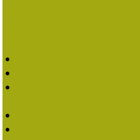
Pályázatfigyelő
Nemzetközi hírek a múzeum
Múzeumpedagógiai Életmű
Molnár József kapta a M
Múzeumpedagógiai Élet
Koltay Erika kapta a Mú
2023-ban
Felhívás: Múzeumpedagó
Lengyelné Kurucz Katali