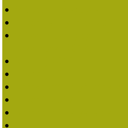
Múzeumpedagógiai Nívó
Nívódíjat nyertek 2019-
Múzeumpedagógiai Nívódí
nevezések (2019)
Nívódíj 2019
Nívódíj 2018
Beérkezett pályázatok 2
Nívódíj 2017
Beérkezett pályázatok 2
Nívódíjat nyert pályázat