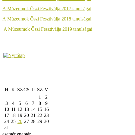
A Múzeumok Őszi Fesztiválja 2017 tanulságai
A Múzeumok Őszi Fesztiválja 2018 tanulságai
A Múzeumok Őszi Fesztiválja 2019 tanulságai
H
K
SZ
CS
P
SZ
V
1
2
3
4
5
6
7
8
9
10
11
12
13
14
15
16
17
18
19
20
21
22
23
24
25
26
27
28
29
30
31
eseménynaptár