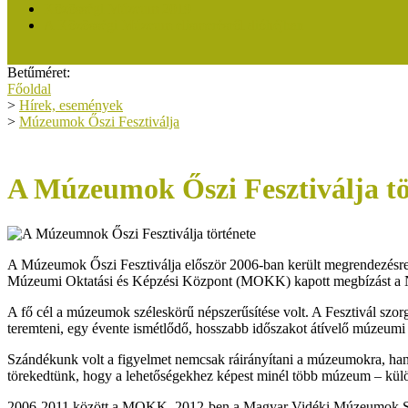
Közösségi Múzeum 2019
A Közösségi Múzeum elismerésről dióhéjban
Betűméret:
Főoldal
>
Hírek, események
>
Múzeumok Őszi Fesztiválja
A Múzeumok Őszi Fesztiválja tö
A Múzeumok Őszi Fesztiválja először 2006-ban került megrendezésre 
Múzeumi Oktatási és Képzési Központ (MOKK) kapott megbízást a 
A fő cél a múzeumok széleskörű népszerűsítése volt. A Fesztivál s
teremteni, egy évente ismétlődő, hosszabb időszakot átívelő múzeumi
Szándékunk volt a figyelmet nemcsak ráirányítani a múzeumokra, hanem
törekedtünk, hogy a lehetőségekhez képest minél több múzeum – kül
2006-2011 között a MOKK, 2012-ben a Magyar Vidéki Múzeumok Szö