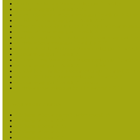
Molnár József kapta a Múzeumpedagógiai Életműdíjat
Múzeumpedagógiai Életműdíj 2025
Koltay Erika kapta a Múzeumpedagógiai Életműdíjat 2023-ban
Felhívás: Múzeumpedagógiai Életműdíj 2023
Lengyelné Kurucz Katalin kapta 2021-ben a Múzeumpedagógia
Felhívás: Múzeumpedagógiai Életműdíj 2021
Kustánné Hegyi Füstös Ilona kapta a Múzeumpedagógiai Életm
Felhívás Múzeumpedagógiai Életműdíjra 2019
Gratulálunk Káldy Máriának a Múzeumpedagógiai Életműdíjh
Múzeumpedagógiai Életműdíj 2017
2015-ben Lovas Márta kapta a Múzeumpedagógiai Életműdíjat
Múzeumpedagógiai Életműdíj 2015 - Felhívás
Dr. Vásárhelyi Tamásé a Múzeumpedagógiai Életműdíj 2013-b
Ki kapja 2013-ban a Múzeumpedagógiai Életműdíjat?
Múzeumpedagógiai Életműdíj 2013 adatlap
Felhívás múzeumpedagógiai életmű elismerésére 2013
Közösségi Múzeum elismerés
Közösségi Múzeum elismerő címben részesültek
Közösségi Múzeum 2024
Közösségi Múzeum 2023
Közösségi Múzeum 2021
Közösségi Múzeum 2020