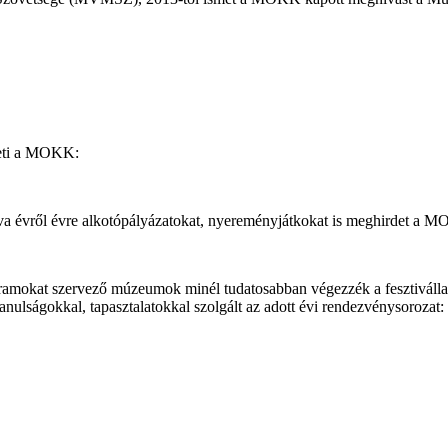
teti a MOKK:
va évről évre alkotópályázatokat, nyereményjátkokat is meghirdet a
rogramokat szervező múzeumok minél tudatosabban végezzék a fesztivál
nulságokkal, tapasztalatokkal szolgált az adott évi rendezvénysorozat: