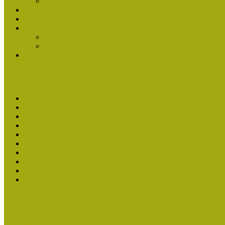
Nívódíj Felhívás 2013
Múzeumpedagógiai Nívódíj Felhívás 2013
Nívódíj Adatlap 2013
Nívódíjat nyert pályázatok 2011-2012
2012-ben Múzeumpedagógiai Nívódíjat nyertek
2011-ben Múzeumpedagógiai Nívódíjat nyertek
Története
Kiváló Múzeumpedagógus Díj
Kiváló Múzeumpedagógus 2026
Kiváló Múzeumpedagógus 2024
Kiváló Múzeumpedagógus Díj 2022
Kiváló Múzeumpedagógus Díj 2020
2018-ban Joó Emese kapta a Kiváló Múzeumpedagógus elisme
Felhívás Kiváló Múzeumpedagógus Díjra 2018
2016-ban Pató Mária és Szabics Ágnes kaptak Kiváló Múzeum
Felhívás Kiváló Múzeumpedagógus Díjra (2016)
Kiváló Múzeumpedagógus Díj Adatlap 2016
Turcsányiné Kesik Gabriella kapta a Kiváló Múzeumpedagógus
Családbarát Múzeum elismerés
Események
Legfrissebb hírek