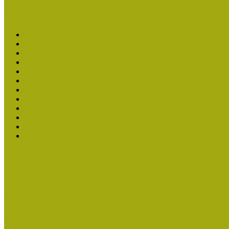
Aktuális cikkek
Hírlevél
2026. évi MOKK hírlevelek
2025. évi MOKK hírlevelek
2024. évi MOKK hírlevelek
2023. évi MOKK hírlevelek
2022. évi MOKK hírlevelek
2021. évi MOKK Hírlevelek
2020. évi MOKK Hírlevelek
2019. évi MOKK Hírlevelek
2018. évi MOKK Hírlevelek
2017
2014.
2013.
ERASMUS + (KA120-ADU)
Közösségek Hete
Országos Múzeumpedagógiai Évnyitók
Országos Múzeumpedagógiai Konferenciák
Pályázatfigyelő
Nemzetközi hírek a múzeumi világból
Múzeumpedagógiai Életműdíj