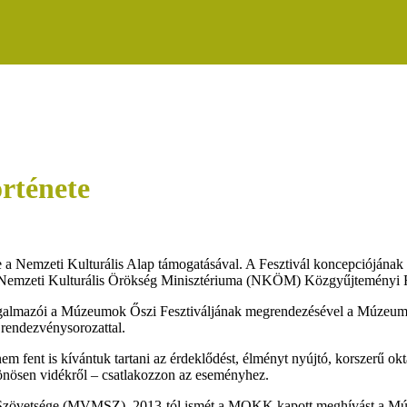
rténete
a Nemzeti Kulturális Alap támogatásával. A Fesztivál koncepciójának
Nemzeti Kulturális Örökség Minisztériuma (NKÖM) Közgyűjteményi F
zorgalmazói a Múzeumok Őszi Fesztiváljának megrendezésével a Múzeu
 rendezvénysorozattal.
 fent is kívántuk tartani az érdeklődést, élményt nyújtó, korszerű ok
önösen vidékről – csatlakozzon az eseményhez.
vetsége (MVMSZ), 2013-tól ismét a MOKK kapott meghívást a Múzeu