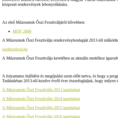
központi rendezvények lebonyolítására.
Az első Múzeumok Őszi Fesztiváljáról bővebben:
MÖF 2006
A Múzeumok Őszi Fesztiválja rendezvényhonlapját 2013-tól működ
oszifesztival.hu
A Múzeumok Őszi Fesztiválja keretében az aktuális mottóhoz igazod
A folyamatos fejlődést és megújulást szem előtt tartva, és hogy a p
Tudástárban 2013-tól kezdve évről évre összefoglaljuk, hogy milyen ta
A Múzeumok Őszi Fesztiválja 2013 tanulságai
A Múzeumok Őszi Fesztiválja 2014 tanulságai
A Múzeumok Őszi Fesztiválja 2015 tanulságai
A Múzeumok Őszi Fesztiválja 2016 tanulságai