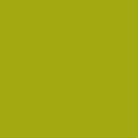
i Életműdíjat
űdíjat 2019-ben
oz!
an