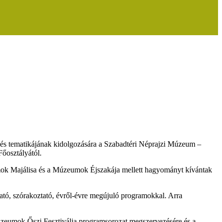
 és tematikájának kidolgozására a Szabadtéri Néprajzi Múzeum –
őosztályától.
mok Majálisa és a Múzeumok Éjszakája mellett hagyományt kívántak
tató, szórakoztató, évről-évre megújuló programokkal. Arra
mok Őszi Fesztiválja programsorozat megszervezésére és a