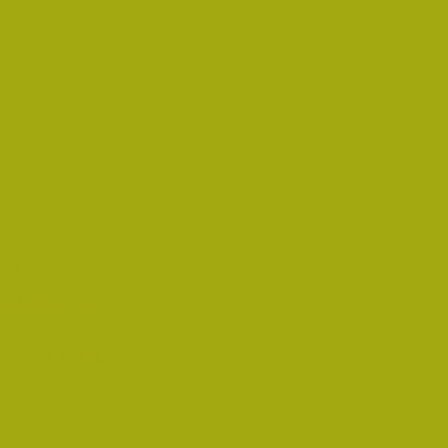
rést
pedagógus Díjat
 Díjat 2014-ben