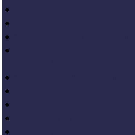
Múzeumi statisztika
Múzeumi stratégia
Múzeumi tanulás, tudo
Múzeumokra vonatkozó jo
állásfoglalások
Múzeumpedagógiai móds
Művelődéstörténet
Pedagógia
PR, kommunikáció
Projektmódszer