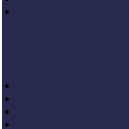
I. Országos Múzeumpeda
Cselekvő közösségek
Múzeumi és könyvtári fejl
Bibliográfia
Andragógia
Elméleti muzeológia
Felnőttképzés
Fogyatékkal élők múzeu