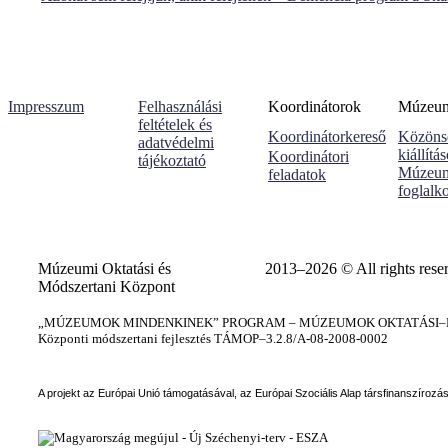
Impresszum
Felhasználási
Koordinátorok
Múzeumi
feltételek és
Koordinátorkereső
Közöns
adatvédelmi
kiállítá
Koordinátori
tájékoztató
Múzeum
feladatok
foglalk
Múzeumi Oktatási és
2013–2026 © All rights rese
Módszertani Központ
„MÚZEUMOK MINDENKINEK” PROGRAM – MÚZEUMOK OKTATÁSI–KÉ
Központi módszertani fejlesztés TÁMOP–3.2.8/A-08-2008-0002
A projekt az Európai Unió támogatásával, az Európai Szociális Alap társfinanszírozá