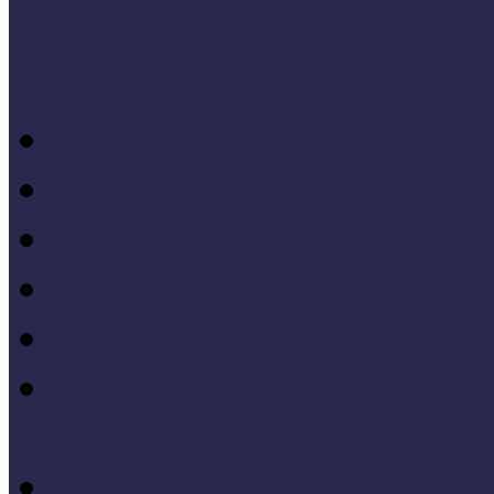
Konferenciaelőadások
14. Országos Múzeumped
20. Országos Múzeumped
19. Országos Múzeumped
17. Országos Múzeumped
14. Országos Múzeumped
11. Országos Múzeumped
Célkeresztben a múzeum
V. Országos Múzeumandr