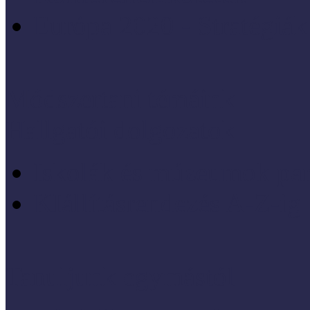
Európa 2020 - Stratégiák
Módszertani témáink
Hallgatói dolgozatok
Iskolák és múzeumok par
KIállításrendezés A-Z-ig
Tanuljunk egymástól