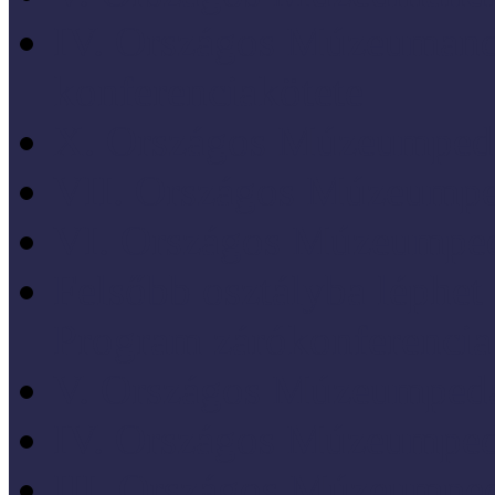
IV. Országos Múzeumand
konferenciakötete
X. Országos Múzeumpeda
VII. Országos Múzeumpe
VI. Országos Múzeumped
Felsőbb osztályba léph
Program zárókonferencia
V. Országos Múzeumpeda
IV. Országos Múzeumped
III. Országos Múzeumped