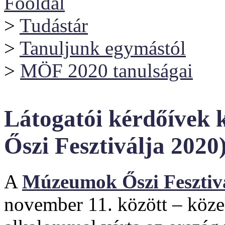
Főoldal
>
Tudástár
>
Tanuljunk egymástól
>
MÖF 2020 tanulságai
Látogatói kérdőívek 
Őszi Fesztiválja 2020
A
Múzeumok Őszi Fesztiv
november 11. között – közel