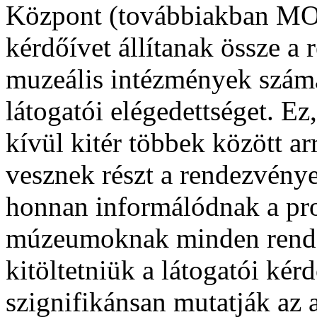
Központ (továbbiakban MO
kérdőívet állítanak össze a
muzeális intézmények számá
látogatói elégedettséget. E
kívül kitér többek között ar
vesznek részt a rendezvénye
honnan informálódnak a pr
múzeumoknak minden rendez
kitöltetniük a látogatói ké
szignifikánsan mutatják az 