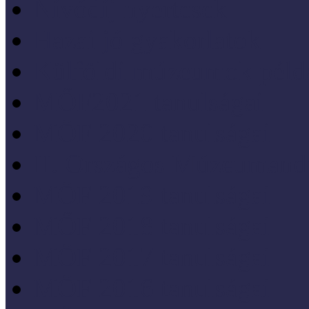
Nívódíj nyertesek
Hazai jó gyakorlatok
Külföldi múzeumok péld
MŐF2021 tanulságai
MÖF 2020 tanulságai
II. Országos Múzeumand
MÖF 2019 tanulságai
MŐF 2018 tanulságai
MÖF 2017 tanulságai
MÖF 2016 tanulságai