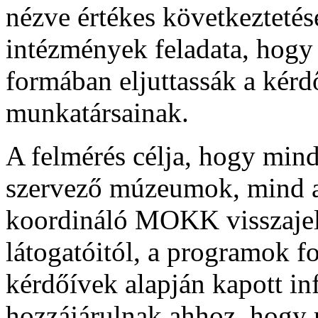
nézve értékes következtetés
intézmények feladata, hogy 
formában eljuttassák a ké
munkatársainak.
A felmérés célja, hogy mind 
szervező múzeumok, mind a
koordináló MOKK visszajel
látogatóitól, a programok fo
kérdőívek alapján kapott in
hozzájárulnak ahhoz, hogy