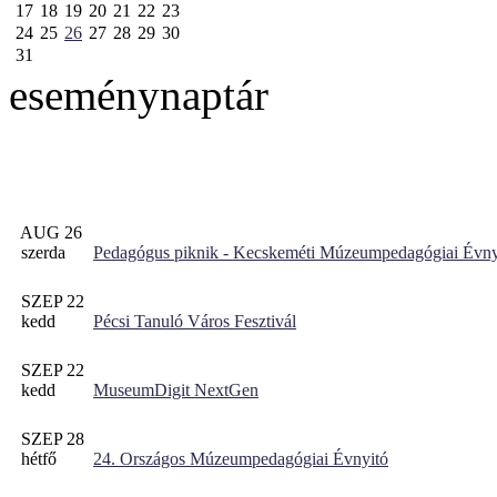
17
18
19
20
21
22
23
24
25
26
27
28
29
30
31
eseménynaptár
AUG 26
szerda
Pedagógus piknik - Kecskeméti Múzeumpedagógiai Évny
SZEP 22
kedd
Pécsi Tanuló Város Fesztivál
SZEP 22
kedd
MuseumDigit NextGen
SZEP 28
hétfő
24. Országos Múzeumpedagógiai Évnyitó