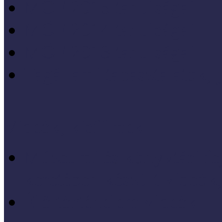
MÖF 2015 tanulságai
MÖF 2014 tanulságai
MÖF 2013 tanulságai
Tagállami tapasztalatok, 
Videók, kisfilmek
Múzeumi és könyvtári fej
keretében készült videók,
Élő történelem videók