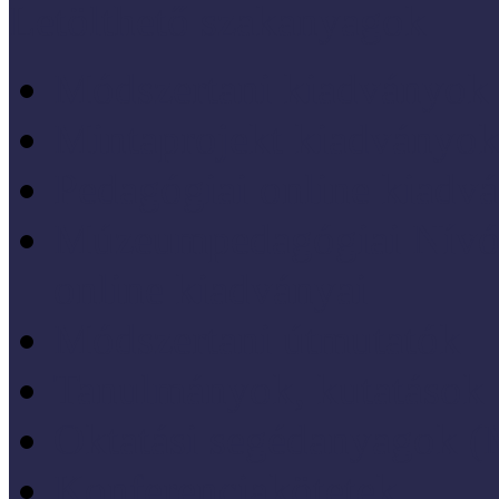
Letölthető szakanyagok
Módszertani kiadványok
Mintaprojekt kiadványo
Pedagógiai online kiadv
Múzeumpedagógiai Nívód
online kiadványai
Módszertani útmutatók
Tanulmányok, kutatások
Oktatási segédanyagok 
Konferenciakötetek