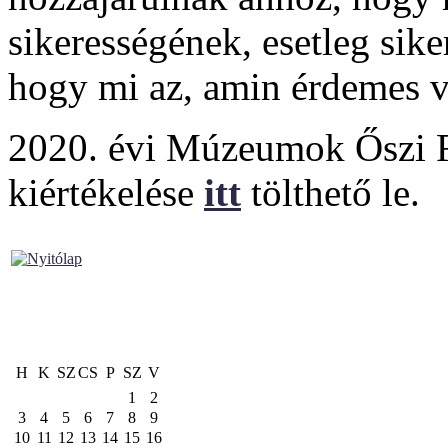
sikerességének, esetleg siker
hogy mi az, amin érdemes vá
2020. évi Múzeumok Őszi Fe
kiértékelése
itt
tölthető le.
H
K
SZ
CS
P
SZ
V
1
2
3
4
5
6
7
8
9
10
11
12
13
14
15
16