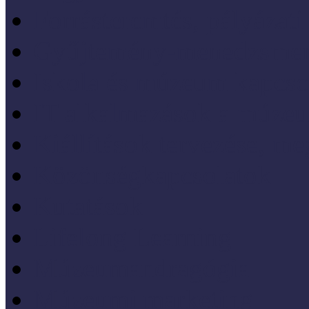
Forrásteremtés, pályázati
Gyűjtemény-menedzsme
Iskola és múzeum kapcso
IT alkalmazások a múze
Kiállítások tervezése, meg
Közönségkapcsolatok
Kutatások
Lifelong Learning
Múzeumandragógia
Múzeumi marketing