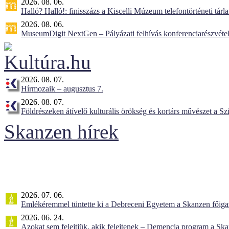
2026. 08. 06.
Halló? Halló!: finisszázs a Kiscelli Múzeum telefontörténeti tárl
2026. 08. 06.
MuseumDigit NextGen – Pályázati felhívás konferenciarészvétel
2026. 08. 07.
Hírmozaik – augusztus 7.
2026. 08. 07.
Földrészeken átívelő kulturális örökség és kortárs művészet a 
Skanzen hírek
2026. 07. 06.
Emlékéremmel tüntette ki a Debreceni Egyetem a Skanzen főiga
2026. 06. 24.
Azokat sem felejtjük, akik felejtenek – Demencia program a Sk