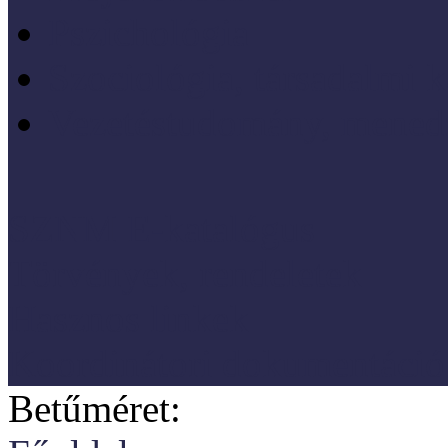
Pszichológia
Szociológia, társadalmi 
Vezetéstudomány, mened
SZNM E-katalógus
Törvények, rendeletek
Hasznos linkek
Koordinátori dokumentáció
Betűméret: