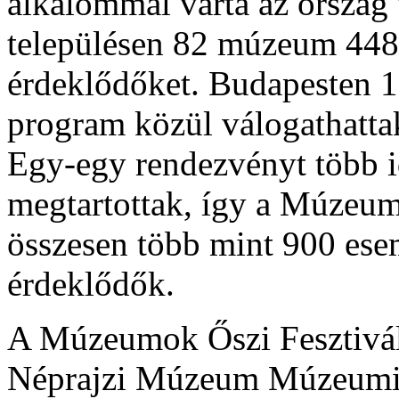
alkalommal várta az ország
településen 82 múzeum 448
érdeklődőket. Budapesten 1
program közül válogathatta
Egy-egy rendezvényt több i
megtartottak, így a Múzeumo
összesen több mint 900 ese
érdeklődők.
A Múzeumok Őszi Fesztiválj
Néprajzi Múzeum Múzeumi 