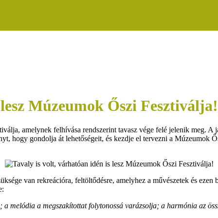
s lesz Múzeumok Őszi Fesztiválja!
lja, amelynek felhívása rendszerint tavasz vége felé jelenik meg. A já
yt, hogy gondolja át lehetőségeit, és kezdje el tervezni a Múzeumok Ő
ksége van rekreációra, feltöltődésre, amelyhez a művészetek és ezen be
e:
a; a melódia a megszakítottat folytonossá varázsolja; a harmónia az öss