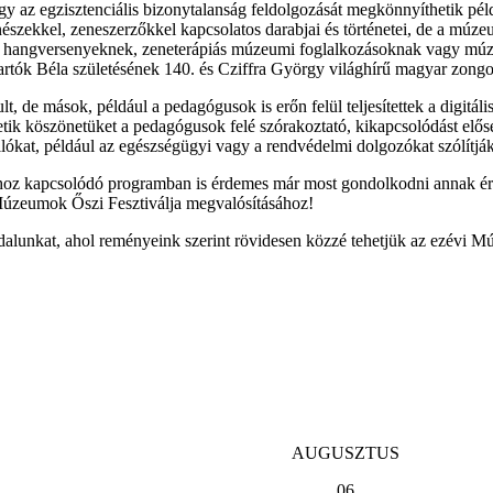
 vagy az egzisztenciális bizonytalanság feldolgozását megkönnyíthetik 
zekkel, zeneszerzőkkel kapcsolatos darabjai és történetei, de a múze
ek, hangversenyeknek, zeneterápiás múzeumi foglalkozásoknak vagy mú
rtók Béla születésének 140. és Cziffra György világhírű magyar zongo
, de mások, például a pedagógusok is erőn felül teljesítettek a digitál
k köszönetüket a pedagógusok felé szórakoztató, kikapcsolódást elős
llókat, például az egészségügyi vagy a rendvédelmi dolgozókat szólítjá
ához kapcsolódó programban is érdemes már most gondolkodni annak érd
Múzeumok Őszi Fesztiválja megvalósításához!
dalunkat, ahol reményeink szerint rövidesen közzé tehetjük az ezévi Mú
AUGUSZTUS
06