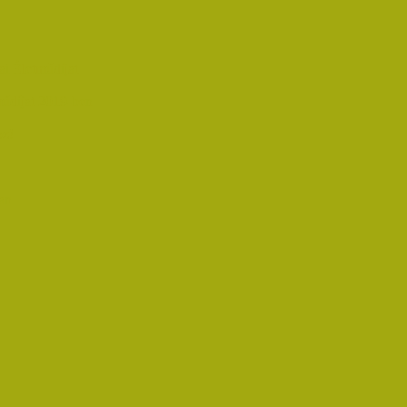
i Életműdíjat
űdíjat 2019-ben
oz!
an