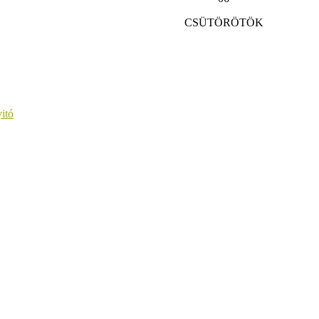
CSÜTÖRÖTÖK
itó