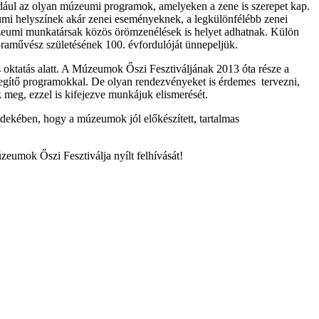
például az olyan múzeumi programok, amelyeken a zene is szerepet kap.
umi helyszínek akár zenei eseményeknek, a legkülönfélébb zenei
zeumi munkatársak közös örömzenélések is helyet adhatnak. Külön
raművész születésének 100. évfordulóját ünnepeljük.
is oktatás alatt. A Múzeumok Őszi Fesztiváljának 2013 óta része a
egítő programokkal. De olyan rendezvényeket is érdemes tervezni,
k meg, ezzel is kifejezve munkájuk elismerését.
ekében, hogy a múzeumok jól előkészített, tartalmas
zeumok Őszi Fesztiválja nyílt felhívását!