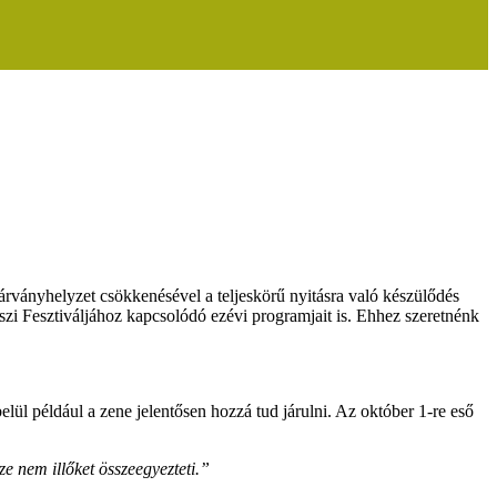
rványhelyzet csökkenésével a teljeskörű nyitásra való készülődés
szi Fesztiváljához kapcsolódó ezévi programjait is. Ehhez szeretnénk
lül például a zene jelentősen hozzá tud járulni. Az október 1-re eső
ze nem illőket összeegyezteti.”