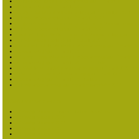
Molnár József kapta a Múzeumpedagógiai Életműdíjat
Múzeumpedagógiai Életműdíj 2025
Koltay Erika kapta a Múzeumpedagógiai Életműdíjat 2023-ban
Felhívás: Múzeumpedagógiai Életműdíj 2023
Lengyelné Kurucz Katalin kapta 2021-ben a Múzeumpedagógia
Felhívás: Múzeumpedagógiai Életműdíj 2021
Kustánné Hegyi Füstös Ilona kapta a Múzeumpedagógiai Életm
Felhívás Múzeumpedagógiai Életműdíjra 2019
Gratulálunk Káldy Máriának a Múzeumpedagógiai Életműdíjh
Múzeumpedagógiai Életműdíj 2017
2015-ben Lovas Márta kapta a Múzeumpedagógiai Életműdíjat
Múzeumpedagógiai Életműdíj 2015 - Felhívás
Dr. Vásárhelyi Tamásé a Múzeumpedagógiai Életműdíj 2013-b
Ki kapja 2013-ban a Múzeumpedagógiai Életműdíjat?
Múzeumpedagógiai Életműdíj 2013 adatlap
Felhívás múzeumpedagógiai életmű elismerésére 2013
Közösségi Múzeum elismerés
Közösségi Múzeum elismerő címben részesültek
Közösségi Múzeum 2024
Közösségi Múzeum 2023
Közösségi Múzeum 2021
Közösségi Múzeum 2020