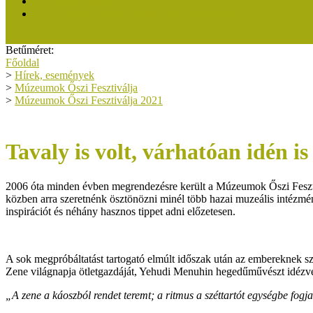
Közösségi Múzeum 2019
A Közösségi Múzeum elismerésről dióhéjban
Betűméret:
Főoldal
>
Hírek, események
>
Múzeumok Őszi Fesztiválja
>
Múzeumok Őszi Fesztiválja 2021
Tavaly is volt, várhatóan idén i
2006 óta minden évben megrendezésre került a Múzeumok Őszi Fesztivá
közben arra szeretnénk ösztönözni minél több hazai muzeális intézmén
inspirációt és néhány hasznos tippet adni előzetesen.
A sok megpróbáltatást tartogató elmúlt időszak után az embereknek szü
Zene világnapja ötletgazdáját, Yehudi Menuhin hegedűművészt idézv
„A zene a káoszból rendet teremt; a ritmus a széttartót egységbe fogj