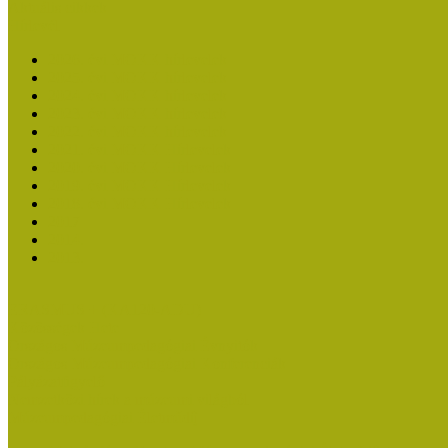
Aktuális cikkek
Hírlevél
2026. évi MOKK hírlevelek
2025. évi MOKK hírlevelek
2024. évi MOKK hírlevelek
2023. évi MOKK hírlevelek
2022. évi MOKK hírlevelek
2021. évi MOKK Hírlevelek
2020. évi MOKK Hírlevelek
2019. évi MOKK Hírlevelek
2018. évi MOKK Hírlevelek
2017
2014.
2013.
ERASMUS + (KA120-ADU)
Közösségek Hete
Országos Múzeumpedagógiai Évnyitók
Országos Múzeumpedagógiai Konferenciák
Pályázatfigyelő
Nemzetközi hírek a múzeumi világból
Múzeumpedagógiai Életműdíj