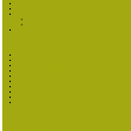
Múzeumpedagógiai Nívódíj Felhívás 2013
Nívódíj Adatlap 2013
Nívódíjat nyert pályázatok 2011-2012
2012-ben Múzeumpedagógiai Nívódíjat nyertek
2011-ben Múzeumpedagógiai Nívódíjat nyertek
Története
Kiváló Múzeumpedagógus Díj
Kiváló Múzeumpedagógus 2026
Kiváló Múzeumpedagógus 2024
Kiváló Múzeumpedagógus Díj 2022
Kiváló Múzeumpedagógus Díj 2020
2018-ban Joó Emese kapta a Kiváló Múzeumpedagógus elisme
Felhívás Kiváló Múzeumpedagógus Díjra 2018
2016-ban Pató Mária és Szabics Ágnes kaptak Kiváló Múzeum
Felhívás Kiváló Múzeumpedagógus Díjra (2016)
Kiváló Múzeumpedagógus Díj Adatlap 2016
Turcsányiné Kesik Gabriella kapta a Kiváló Múzeumpedagógus
Családbarát Múzeum elismerés
Események
Legfrissebb hírek