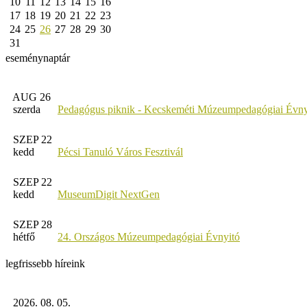
10
11
12
13
14
15
16
17
18
19
20
21
22
23
24
25
26
27
28
29
30
31
eseménynaptár
AUG 26
szerda
Pedagógus piknik - Kecskeméti Múzeumpedagógiai Évny
SZEP 22
kedd
Pécsi Tanuló Város Fesztivál
SZEP 22
kedd
MuseumDigit NextGen
SZEP 28
hétfő
24. Országos Múzeumpedagógiai Évnyitó
legfrissebb híreink
2026. 08. 05.