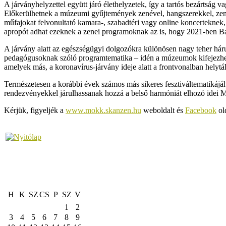
A járványhelyzettel együtt járó élethelyzetek, így a tartós bezártság
Előkerülhetnek a múzeumi gyűjtemények zenével, hangszerekkel, zenés
műfajokat felvonultató kamara-, szabadtéri vagy online koncertekn
apropót adhat ezeknek a zenei programoknak az is, hogy 2021-ben Ba
A járvány alatt az egészségügyi dolgozókra különösen nagy teher hárult
pedagógusoknak szóló programtematika – idén a múzeumok kifejezheti
amelyek más, a koronavírus-járvány ideje alatt a frontvonalban helytá
Természetesen a korábbi évek számos más sikeres fesztiváltematikáj
rendezvényekkel járulhassanak hozzá a belső harmóniát elhozó idei 
Kérjük, figyeljék a
www.mokk.skanzen.hu
weboldalt és
Facebook
ol
H
K
SZ
CS
P
SZ
V
1
2
3
4
5
6
7
8
9