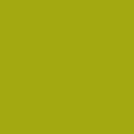
rést
pedagógus Díjat
 Díjat 2014-ben