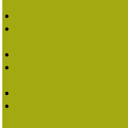
Múzeumpedagógiai Életm
Felhívás: Múzeumpedagó
Kustánné Hegyi Füstös I
Életműdíjat 2019-ben
Felhívás Múzeumpedagóg
Gratulálunk Káldy Mári
Életműdíjhoz!
Múzeumpedagógiai Élet
2015-ben Lovas Márta k
Életműdíjat