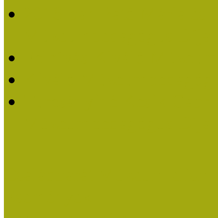
2016-ban Pató Mária és 
Múzeumpedagógus Díjat
Felhívás Kiváló Múzeum
Kiváló Múzeumpedagógus
Turcsányiné Kesik Gabrie
Múzeumpedagógus Díjat
Családbarát Múzeum elisme
Események