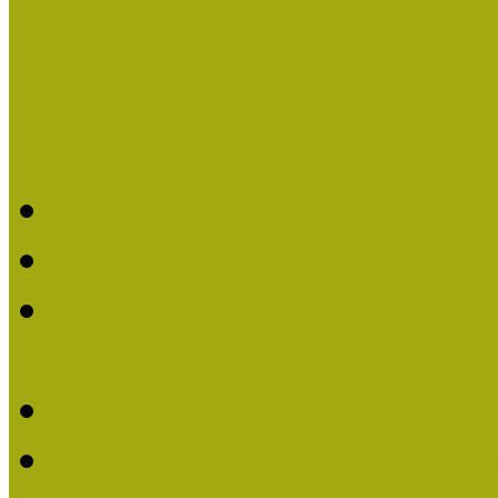
Pályázatfigyelő
Nemzetközi hírek a múzeum
Múzeumpedagógiai Életmű
Molnár József kapta a M
Múzeumpedagógiai Élet
Koltay Erika kapta a Mú
2023-ban
Felhívás: Múzeumpedagó
Lengyelné Kurucz Katali