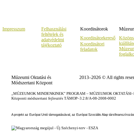
Impresszum
Felhasználási
Koordinátorok
Múzeumi
feltételek és
Koordinátorkereső
Közöns
adatvédelmi
kiállítá
Koordinátori
tájékoztató
Múzeum
feladatok
foglalk
Múzeumi Oktatási és
2013–2026 © All rights rese
Módszertani Központ
„MÚZEUMOK MINDENKINEK” PROGRAM – MÚZEUMOK OKTATÁSI–KÉ
Központi módszertani fejlesztés TÁMOP–3.2.8/A-08-2008-0002
A projekt az Európai Unió támogatásával, az Európai Szociális Alap társfinanszírozá