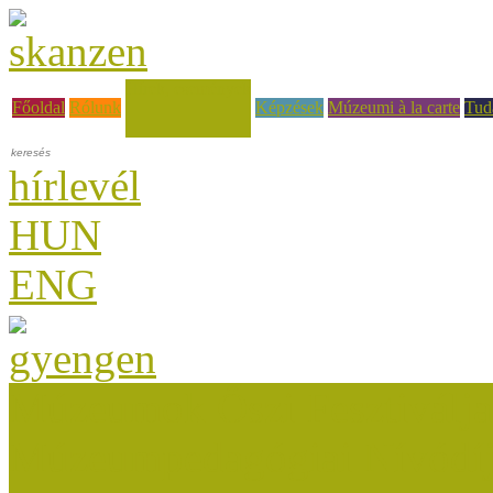
Hírek, események
Főoldal
Rólunk
Képzések
Múzeumi à la carte
Tud
hírlevél
HUN
ENG
Múzeumok Őszi Fesztiválja
Múzeumpedagógiai Nívódí