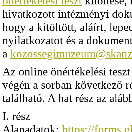
önértékelési teszt
kitöltése,
hivatkozott intézményi do
hogy a kitöltött, aláírt, lep
nyilatkozatot és a dokumen
a
kozossegimuzeum@skanz
Az online önértékelési teszt
végén a sorban következő ré
található. A hat rész az aláb
I. rész –
Alapadatok:
https://form