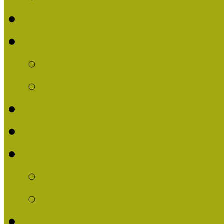
Nívódíjat nyert pályázat
Nívódíj 2013
Beérkezett pályázatok
Nívódíj Felhívás 2013
Múzeumpedagógiai Nívód
Nívódíj Adatlap 2013
Nívódíjat nyert pályáza
2012-ben Múzeumpedag
2011-ben Múzeumpedag
Története