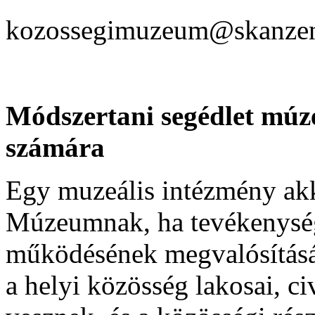
kozossegimuzeum@skanze
Módszertani segédlet múz
számára
Egy muzeális intézmény ak
Múzeumnak, ha tevékenység
működésének megvalósításáb
a helyi közösség lakosai, ci