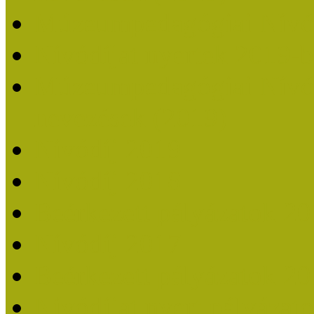
Múzeumpedagógiai Nívó
Nívódíjat nyertek 2019-
Múzeumpedagógiai Nívódí
nevezések (2019)
Nívódíj 2019
Nívódíj 2018
Beérkezett pályázatok 2
Nívódíj 2017
Beérkezett pályázatok 2
Nívódíjat nyert pályázat