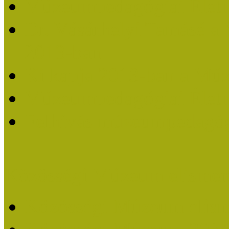
Múzeumpedagógiai Életm
Dr. Vásárhelyi Tamásé a
2013-ban
Ki kapja 2013-ban a Mú
Múzeumpedagógiai Életm
Felhívás múzeumpedagógi
Közösségi Múzeum elismer
Közösségi Múzeum elisme