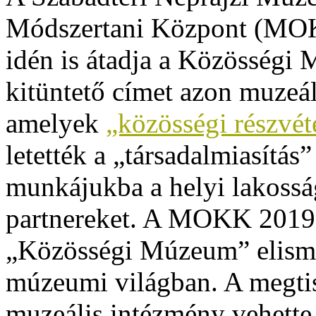
Módszertani Központ (MOK
idén is átadja a Közösségi
kitüntető címet azon muzeál
amelyek
„közösségi részvé
letették a „társadalmiasítás”
munkájukba a helyi lakosság
partnereket. A MOKK 2019
„Közösségi Múzeum” elismer
múzeumi világban. A megtis
muzeális intézmény vehette