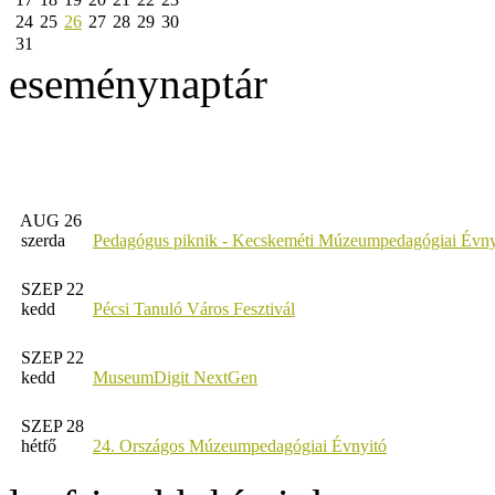
24
25
26
27
28
29
30
31
eseménynaptár
AUG 26
szerda
Pedagógus piknik - Kecskeméti Múzeumpedagógiai Évny
SZEP 22
kedd
Pécsi Tanuló Város Fesztivál
SZEP 22
kedd
MuseumDigit NextGen
SZEP 28
hétfő
24. Országos Múzeumpedagógiai Évnyitó