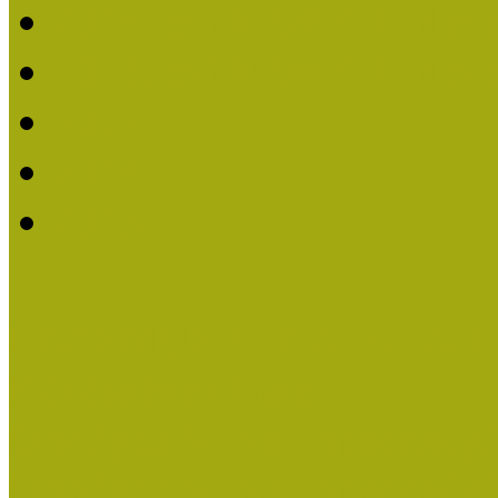
2019. évi MOKK Hírleve
2018. évi MOKK Hírleve
2017
2014.
2013.
ERASMUS + (KA120-AD
Közösségek Hete
Országos Múzeumpedagógia
Országos Múzeumpedagógia