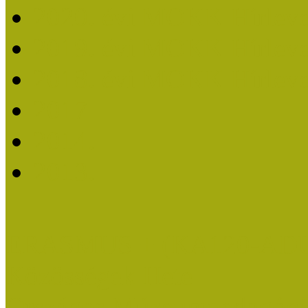
2020. évi MOKK Hírleve
2019. évi MOKK Hírleve
2018. évi MOKK Hírleve
2017
2014.
2013.
ERASMUS + (KA120-AD
Közösségek Hete
Országos Múzeumpedagógia