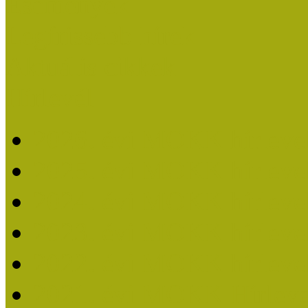
Események
Legfrissebb hírek
Aktuális cikkek
Hírlevél
2026. évi MOKK hírleve
2025. évi MOKK hírleve
2024. évi MOKK hírleve
2023. évi MOKK hírleve
2022. évi MOKK hírleve
2021. évi MOKK Hírleve