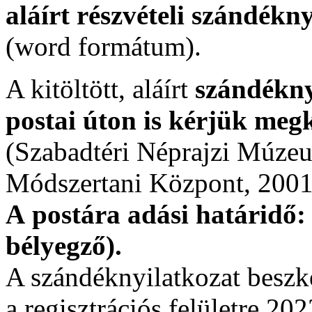
aláírt részvételi szándékn
(word formátum).
A kitöltött, aláírt
szándékny
postai úton is kérjük meg
(Szabadtéri Néprajzi Múze
Módszertani Központ, 2001 
A postára adási határidő:
bélyegző).
A szándéknyilatkozat beszken
a regisztrációs felületre 20