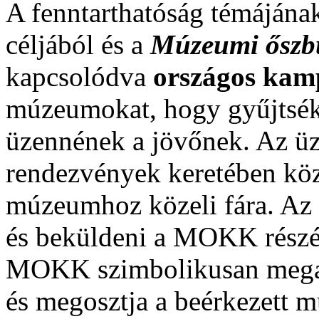
A fenntarthatóság témájának
céljából és a
Múzeumi őszb
kapcsolódva
országos ka
múzeumokat, hogy gyűjtsék 
üzennének a jövőnek. Az üz
rendezvények keretében köz
múzeumhoz közeli fára. Az e
és beküldeni a MOKK részér
MOKK szimbolikusan megal
és megosztja a beérkezett 