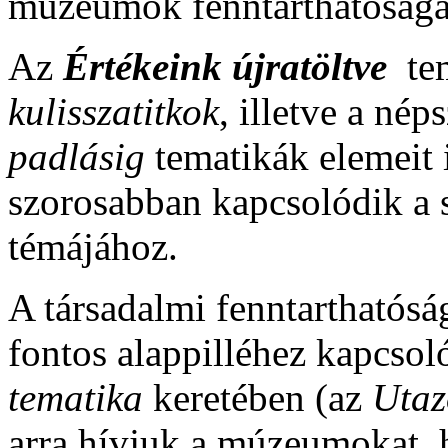
múzeumok fenntarthatóságá
Az
Értékeink újratöltve
te
kulisszatitkok
, illetve a nép
padlásig
tematikák elemeit i
szorosabban kapcsolódik a s
témájához.
A társadalmi fenntarthatósá
fontos alappilléhez kapcso
tematika
keretében (az
Uta
arra hívjuk a múzeumokat, 