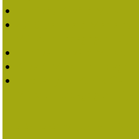
Felhívás Kiváló Múzeum
2016-ban Pató Mária és 
Múzeumpedagógus Díjat
Felhívás Kiváló Múzeum
Kiváló Múzeumpedagógus
Turcsányiné Kesik Gabrie
Múzeumpedagógus Díjat
Családbarát Múzeum elisme