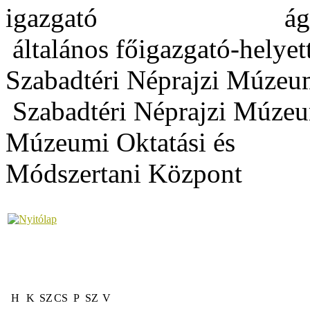
igazgató
ág
általános
főigazgató-helyet
Szabadtéri Néprajzi 
Szabadtéri Néprajzi Múze
Múzeumi Oktatási é
Módszertani Központ
H
K
SZ
CS
P
SZ
V