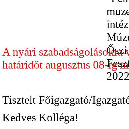
A nyári szabadságolásokra va
határidőt augusztus 08-ig 
Tisztelt Főigazgató/Igazga
Kedves Kolléga!