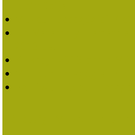
Életműdíjat
Múzeumpedagógiai Életm
Dr. Vásárhelyi Tamásé a
2013-ban
Ki kapja 2013-ban a Mú
Múzeumpedagógiai Életm
Felhívás múzeumpedagógi
Közösségi Múzeum elismer