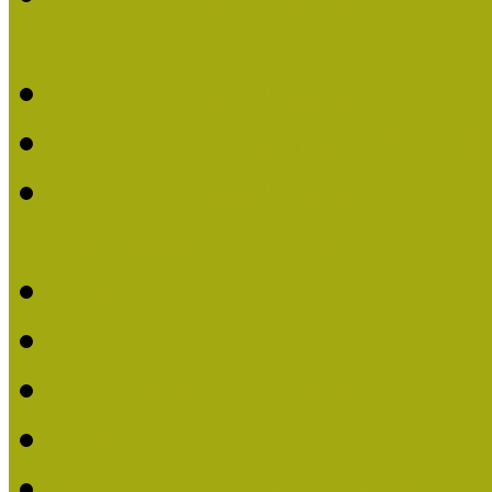
nevezések (2020)
Múzeumpedagógiai Nívó
Nívódíjat nyertek 2019-
Múzeumpedagógiai Nívódí
nevezések (2019)
Nívódíj 2019
Nívódíj 2018
Beérkezett pályázatok 2
Nívódíj 2017
Beérkezett pályázatok 2