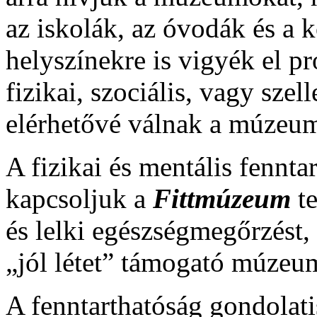
az iskolák, az óvodák és a k
helyszínekre is vigyék el p
fizikai, szociális, vagy sze
elérhetővé válnak a múzeum
A fizikai és mentális fennt
kapcsoljuk a
Fittmúzeum
te
és lelki egészségmegőrzést, 
„jól létet” támogató múzeu
A fenntarthatóság gondolat