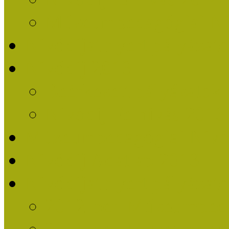
Múzeumpedagógiai Nív
Nívódíjat nyert pályázat
Nívódíj 2013
Beérkezett pályázatok
Nívódíj Felhívás 2013
Múzeumpedagógiai Nívód
Nívódíj Adatlap 2013
Nívódíjat nyert pályáza
2012-ben Múzeumpedag
2011-ben Múzeumpedag