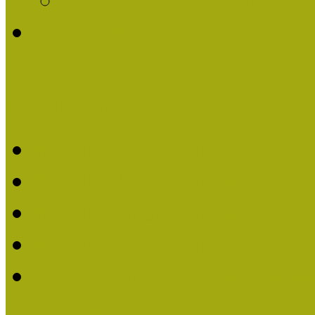
Története
Kiváló Múzeumpedagógus 
Kiváló Múzeumpedagóg
Kiváló Múzeumpedagóg
Kiváló Múzeumpedagógu
Kiváló Múzeumpedagógu
2018-ban Joó Emese kap
elismerést