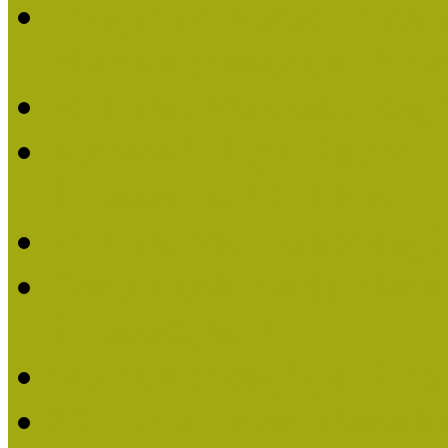
Lengyelné Kurucz Katali
Múzeumpedagógiai Életm
Felhívás: Múzeumpedagó
Kustánné Hegyi Füstös I
Életműdíjat 2019-ben
Felhívás Múzeumpedagóg
Gratulálunk Káldy Mári
Életműdíjhoz!
Múzeumpedagógiai Élet
2015-ben Lovas Márta k