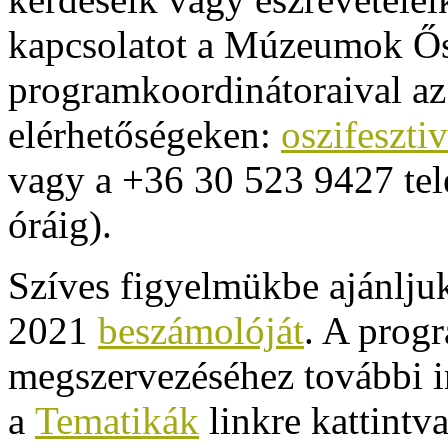
kapcsolatot a Múzeumok Ősz
programkoordinátoraival az
elérhetőségeken:
oszifeszt
vagy a +36 30 523 9427 tel
óráig).
Szíves figyelmükbe ajánlju
2021
beszámolóját
. A prog
megszervezéséhez további i
a
Tematikák
linkre kattintva