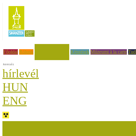
Hírek, események
Főoldal
Rólunk
Képzések
Múzeumi à la carte
Tud
hírlevél
HUN
ENG
Múzeumok Őszi Fesztiválja