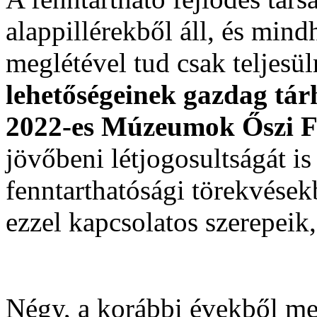
alappillérekből áll, és mind
meglétével tud csak teljesül
lehetőségeinek gazdag tár
2022-es Múzeumok Őszi Fe
jövőbeni létjogosultságát i
fenntarthatósági törekvések
ezzel kapcsolatos szerepeik
Négy, a korábbi évekből m