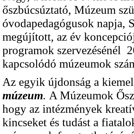
őszbúcsúztató, Múzeum szün
óvodapedagógusok napja, 
megújított, az év koncepció
programok szervezésénél 2
kapcsolódó múzeumok szám
Az egyik újdonság a kiemel
múzeum
.
A Múzeumok Őszi F
hogy az intézmények kreatív
kincseket és tudást a fiatalo