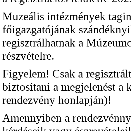
Muzeális intézmények tagi
főigazgatójának szándéknyi
regisztrálhatnak a Múzeumo
részvételre.
Figyelem! Csak a regisztrál
biztosítani a megjelenést a
rendezvény honlapján)!
Amennyiben a rendezvénnye
kérdéseik vagy észrevételei