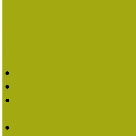
Országos Múzeumpedagógia
Pályázatfigyelő
Nemzetközi hírek a múzeum
Múzeumpedagógiai Életmű
Molnár József kapta a M
Múzeumpedagógiai Élet
Koltay Erika kapta a Mú
2023-ban
Felhívás: Múzeumpedagó