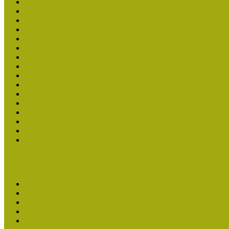
Molnár József kapta a Múzeumpedagógiai Életműdíjat
Múzeumpedagógiai Életműdíj 2025
Koltay Erika kapta a Múzeumpedagógiai Életműdíjat 2023-ban
Felhívás: Múzeumpedagógiai Életműdíj 2023
Lengyelné Kurucz Katalin kapta 2021-ben a Múzeumpedagógia
Felhívás: Múzeumpedagógiai Életműdíj 2021
Kustánné Hegyi Füstös Ilona kapta a Múzeumpedagógiai Életm
Felhívás Múzeumpedagógiai Életműdíjra 2019
Gratulálunk Káldy Máriának a Múzeumpedagógiai Életműdíjh
Múzeumpedagógiai Életműdíj 2017
2015-ben Lovas Márta kapta a Múzeumpedagógiai Életműdíjat
Múzeumpedagógiai Életműdíj 2015 - Felhívás
Dr. Vásárhelyi Tamásé a Múzeumpedagógiai Életműdíj 2013-b
Ki kapja 2013-ban a Múzeumpedagógiai Életműdíjat?
Múzeumpedagógiai Életműdíj 2013 adatlap
Felhívás múzeumpedagógiai életmű elismerésére 2013
Közösségi Múzeum elismerés
Közösségi Múzeum elismerő címben részesültek
Közösségi Múzeum 2024
Közösségi Múzeum 2023
Közösségi Múzeum 2021
Közösségi Múzeum 2020