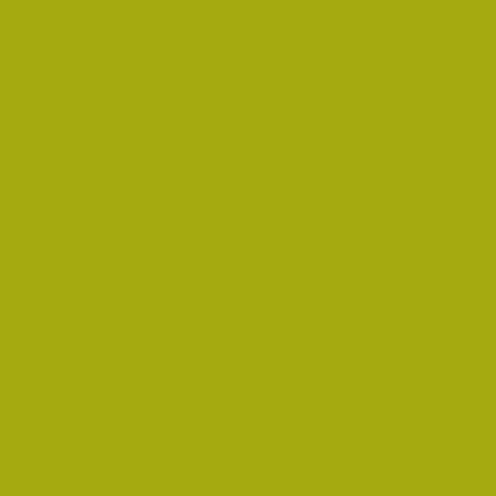
rést
pedagógus Díjat
 Díjat 2014-ben