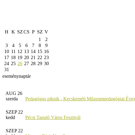
H
K
SZ
CS
P
SZ
V
1
2
3
4
5
6
7
8
9
10
11
12
13
14
15
16
17
18
19
20
21
22
23
24
25
26
27
28
29
30
31
eseménynaptár
AUG 26
szerda
Pedagógus piknik - Kecskeméti Múzeumpedagógiai Évny
SZEP 22
kedd
Pécsi Tanuló Város Fesztivál
SZEP 22