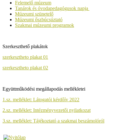
Felemelő múzeum
Tanárok és óvodapedagógusok napja
Múzeumi szünetelő
Múzeumi őszbúcsúztató
Szakmai múzeumi programok
Szerkeszthető plakátok
szerkesztheto plakat 01
szerkesztheto plakat 02
Együttműködési megállapodás mellékletei
1.sz. melléklet: Látogatói kérdőív 2022
2.sz. melléklet: Intézményvezetői nyilatkozat
3.sz. melléklet: Tájékoztató a szakmai beszámolóról