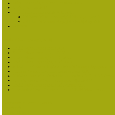
Múzeumpedagógiai Nívódíj Felhívás 2013
Nívódíj Adatlap 2013
Nívódíjat nyert pályázatok 2011-2012
2012-ben Múzeumpedagógiai Nívódíjat nyertek
2011-ben Múzeumpedagógiai Nívódíjat nyertek
Története
Kiváló Múzeumpedagógus Díj
Kiváló Múzeumpedagógus 2026
Kiváló Múzeumpedagógus 2024
Kiváló Múzeumpedagógus Díj 2022
Kiváló Múzeumpedagógus Díj 2020
2018-ban Joó Emese kapta a Kiváló Múzeumpedagógus elisme
Felhívás Kiváló Múzeumpedagógus Díjra 2018
2016-ban Pató Mária és Szabics Ágnes kaptak Kiváló Múzeum
Felhívás Kiváló Múzeumpedagógus Díjra (2016)
Kiváló Múzeumpedagógus Díj Adatlap 2016
Turcsányiné Kesik Gabriella kapta a Kiváló Múzeumpedagógus
Családbarát Múzeum elismerés
Események
Legfrissebb hírek