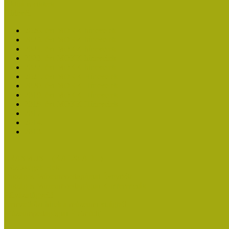
Aktuális cikkek
Hírlevél
2026. évi MOKK hírlevelek
2025. évi MOKK hírlevelek
2024. évi MOKK hírlevelek
2023. évi MOKK hírlevelek
2022. évi MOKK hírlevelek
2021. évi MOKK Hírlevelek
2020. évi MOKK Hírlevelek
2019. évi MOKK Hírlevelek
2018. évi MOKK Hírlevelek
2017
2014.
2013.
ERASMUS + (KA120-ADU)
Közösségek Hete
Országos Múzeumpedagógiai Évnyitók
Országos Múzeumpedagógiai Konferenciák
Pályázatfigyelő
Nemzetközi hírek a múzeumi világból
Múzeumpedagógiai Életműdíj