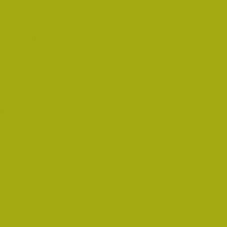
i Életműdíjat
űdíjat 2019-ben
oz!
an