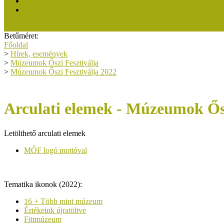
Közösségi Múzeum 2019
A Közösségi Múzeum elismerésről dióhéjban
Betűméret:
Főoldal
>
Hírek, események
>
Múzeumok Őszi Fesztiválja
>
Múzeumok Őszi Fesztiválja 2022
Arculati elemek - Múzeumok Ősz
Letölthető arculati elemek
MŐF logó mottóval
Tematika ikonok (2022):
16 + Több mint múzeum
Értékeink újratöltve
Fittmúzeum