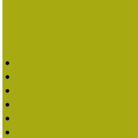
Események
Legfrissebb hírek
Aktuális cikkek
Hírlevél
2026. évi MOKK hírleve
2025. évi MOKK hírleve
2024. évi MOKK hírleve
2023. évi MOKK hírleve
2022. évi MOKK hírleve
2021. évi MOKK Hírleve