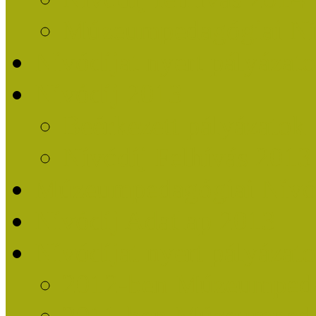
Múzeumpedagógiai Nív
Nívódíjat nyert pályázat
Nívódíj 2013
Beérkezett pályázatok
Nívódíj Felhívás 2013
Múzeumpedagógiai Nívód
Nívódíj Adatlap 2013
Nívódíjat nyert pályáza
2012-ben Múzeumpedag
2011-ben Múzeumpedag