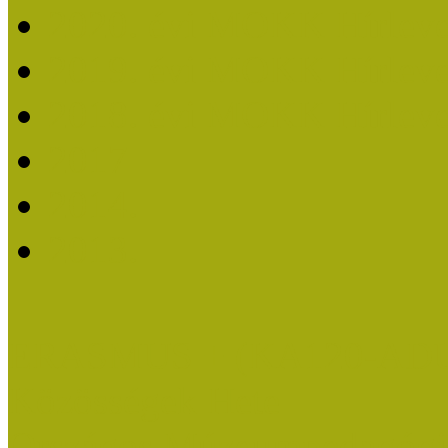
2020. évi MOKK Hírleve
2019. évi MOKK Hírleve
2018. évi MOKK Hírleve
2017
2014.
2013.
ERASMUS + (KA120-AD
Közösségek Hete
Országos Múzeumpedagógia