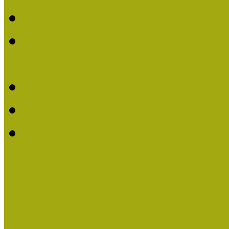
Felhívás Kiváló Múzeum
2016-ban Pató Mária és 
Múzeumpedagógus Díjat
Felhívás Kiváló Múzeum
Kiváló Múzeumpedagógus
Turcsányiné Kesik Gabrie
Múzeumpedagógus Díjat
Családbarát Múzeum elisme