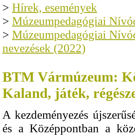
>
Hírek, események
>
Múzeumpedagógiai Nívód
>
Múzeumpedagógiai Nívódíj
nevezések (2022)
BTM Vármúzeum: Köz
Kaland, játék, régész
A kezdeményezés újszerűs
és a
Középpontban a közé