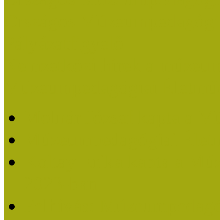
Országos Múzeumpedagógia
Pályázatfigyelő
Nemzetközi hírek a múzeum
Múzeumpedagógiai Életmű
Molnár József kapta a M
Múzeumpedagógiai Élet
Koltay Erika kapta a Mú
2023-ban
Felhívás: Múzeumpedagó