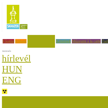
Hírek, események
Főoldal
Rólunk
Képzések
Múzeumi à la carte
Tud
hírlevél
HUN
ENG
Múzeumok Őszi Fesztiválja