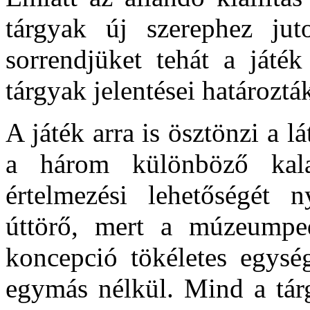
tárgyak új szerephez juto
sorrendjüket tehát a játék
tárgyak jelentései határoztá
A játék arra is ösztönzi a l
a három különböző kala
értelmezési lehetőségét 
úttörő, mert a múzeumpeda
koncepció tökéletes egység
egymás nélkül. Mind a tárg