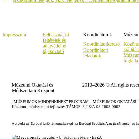
Azokat sem felejtjük, akik felejtenek – Demencia program a Sk
Impresszum
Felhasználási
Koordinátorok
Múzeumi
feltételek és
Koordinátorkereső
Közöns
adatvédelmi
kiállítá
Koordinátori
tájékoztató
Múzeum
feladatok
foglalk
Múzeumi Oktatási és
2013–2026 © All rights rese
Módszertani Központ
„MÚZEUMOK MINDENKINEK” PROGRAM – MÚZEUMOK OKTATÁSI–KÉ
Központi módszertani fejlesztés TÁMOP–3.2.8/A-08-2008-0002
A projekt az Európai Unió támogatásával, az Európai Szociális Alap társfinanszírozá