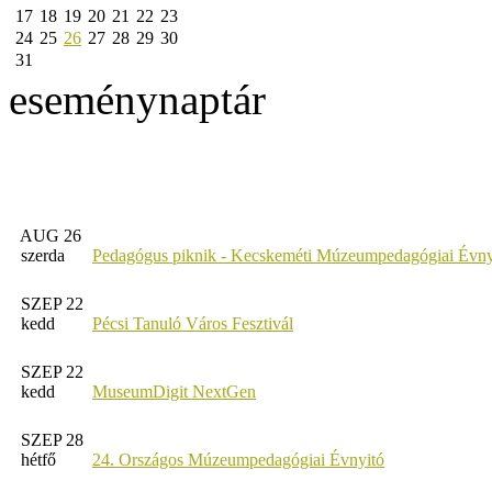
17
18
19
20
21
22
23
24
25
26
27
28
29
30
31
eseménynaptár
AUG 26
szerda
Pedagógus piknik - Kecskeméti Múzeumpedagógiai Évny
SZEP 22
kedd
Pécsi Tanuló Város Fesztivál
SZEP 22
kedd
MuseumDigit NextGen
SZEP 28
hétfő
24. Országos Múzeumpedagógiai Évnyitó