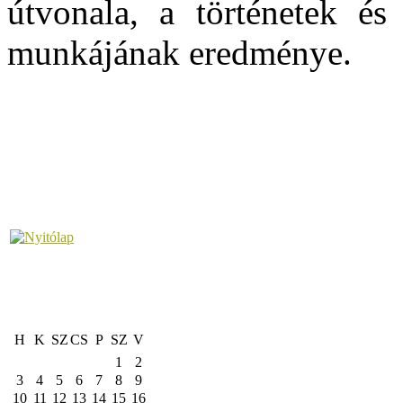
útvonala, a történetek és
munkájának eredménye.
H
K
SZ
CS
P
SZ
V
1
2
3
4
5
6
7
8
9
10
11
12
13
14
15
16