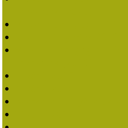
nevezések (2020)
Múzeumpedagógiai Nívó
Nívódíjat nyertek 2019-
Múzeumpedagógiai Nívódí
nevezések (2019)
Nívódíj 2019
Nívódíj 2018
Beérkezett pályázatok 2
Nívódíj 2017
Beérkezett pályázatok 2