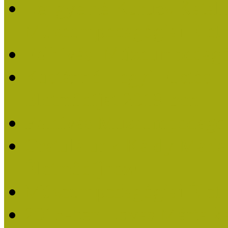
Lengyelné Kurucz Katali
Múzeumpedagógiai Életm
Felhívás: Múzeumpedagó
Kustánné Hegyi Füstös I
Életműdíjat 2019-ben
Felhívás Múzeumpedagóg
Gratulálunk Káldy Mári
Életműdíjhoz!
Múzeumpedagógiai Élet
2015-ben Lovas Márta k