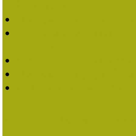
Életműdíjat
Múzeumpedagógiai Életm
Dr. Vásárhelyi Tamásé a
2013-ban
Ki kapja 2013-ban a Mú
Múzeumpedagógiai Életm
Felhívás múzeumpedagógi
Közösségi Múzeum elismer