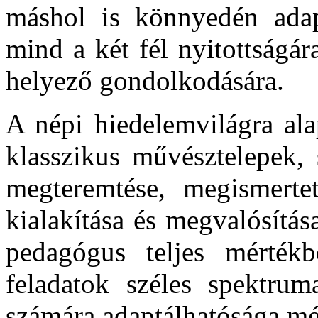
máshol is könnyedén adap
mind a két fél nyitottságá
helyező gondolkodására.
A népi hiedelemvilágra ala
klasszikus művésztelepek,
megteremtése, megismerte
kialakítása és megvalósítá
pedagógus teljes mérték
feladatok széles spektru
számára adaptálhatósága mél