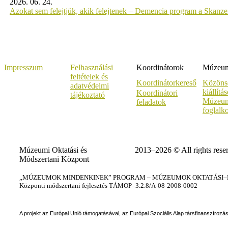
2026. 06. 24.
Azokat sem felejtjük, akik felejtenek – Demencia program a Skanz
Impresszum
Felhasználási
Koordinátorok
Múzeumi
feltételek és
Koordinátorkereső
Közöns
adatvédelmi
kiállítá
Koordinátori
tájékoztató
Múzeum
feladatok
foglalk
Múzeumi Oktatási és
2013–2026 © All rights rese
Módszertani Központ
„MÚZEUMOK MINDENKINEK” PROGRAM – MÚZEUMOK OKTATÁSI–KÉ
Központi módszertani fejlesztés TÁMOP–3.2.8/A-08-2008-0002
A projekt az Európai Unió támogatásával, az Európai Szociális Alap társfinanszírozá