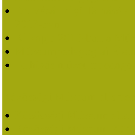
Dr. Vásárhelyi Tamásé a
2013-ban
Ki kapja 2013-ban a Mú
Múzeumpedagógiai Életm
Felhívás múzeumpedagógi
Közösségi Múzeum elismer
Közösségi Múzeum elisme
Közösségi Múzeum 202