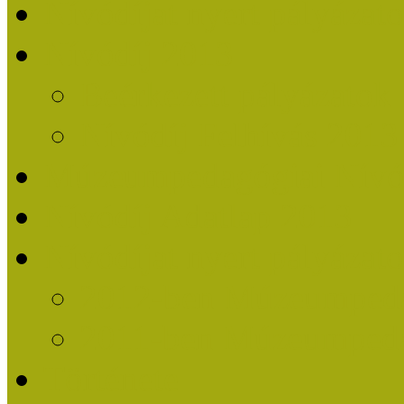
Nívódíjat nyert pályázat
Nívódíj 2013
Beérkezett pályázatok
Nívódíj Felhívás 2013
Múzeumpedagógiai Nívód
Nívódíj Adatlap 2013
Nívódíjat nyert pályáza
2012-ben Múzeumpedag
2011-ben Múzeumpedag
Története