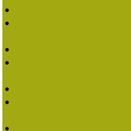
Felhívás: Múzeumpedagó
Kustánné Hegyi Füstös I
Életműdíjat 2019-ben
Felhívás Múzeumpedagóg
Gratulálunk Káldy Mári
Életműdíjhoz!
Múzeumpedagógiai Élet
2015-ben Lovas Márta k
Életműdíjat
Múzeumpedagógiai Életm