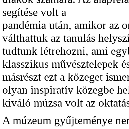
segítése volt a
pandémia után, amikor az on
válthattuk az tanulás helysz
tudtunk létrehozni, ami eg
klasszikus művésztelepek és
másrészt ezt a közeget isme
olyan inspiratív közegbe hel
kiváló múzsa volt az oktatás
A múzeum gyűjteménye nemc