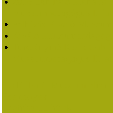
2016-ban Pató Mária és 
Múzeumpedagógus Díjat
Felhívás Kiváló Múzeum
Kiváló Múzeumpedagógus
Turcsányiné Kesik Gabrie
Múzeumpedagógus Díjat
Családbarát Múzeum elisme
Események
Legfrissebb hírek