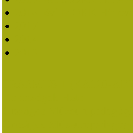
2018. évi MOKK Hírleve
2017
2014.
2013.
ERASMUS + (KA120-AD
Közösségek Hete
Országos Múzeumpedagógia
Országos Múzeumpedagógia