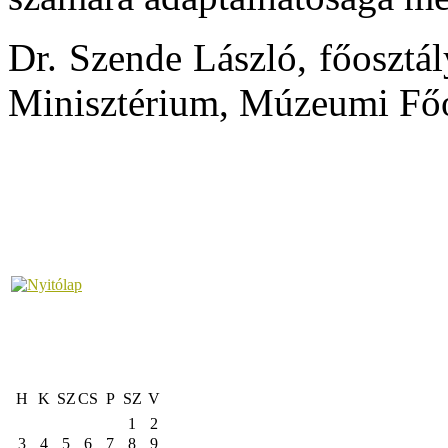
Dr. Szende László, főosztál
Minisztérium, Múzeumi Főo
H
K
SZ
CS
P
SZ
V
1
2
3
4
5
6
7
8
9