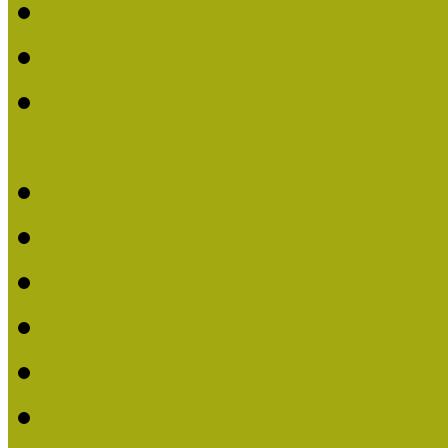
Múzeumpedagógiai Nívó
Nívódíjat nyertek 2019-
Múzeumpedagógiai Nívódí
nevezések (2019)
Nívódíj 2019
Nívódíj 2018
Beérkezett pályázatok 2
Nívódíj 2017
Beérkezett pályázatok 2
Nívódíjat nyert pályázat