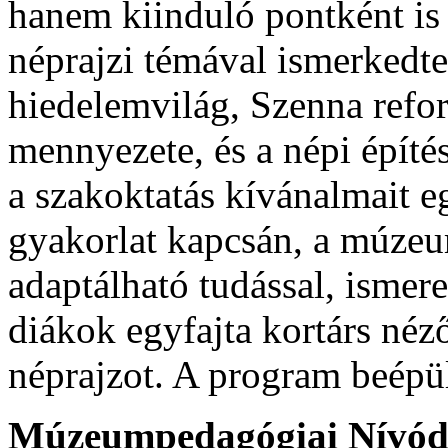
hanem kiinduló pontként is
néprajzi témával ismerkedt
hiedelemvilág, Szenna refor
mennyezete, és a népi építés
a szakoktatás kívánalmait e
gyakorlat kapcsán, a múze
adaptálható tudással, ismere
diákok egyfajta kortárs néz
néprajzot. A program beépül
Múzeumpedagógiai Nívódíj