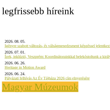
legfrissebb híreink
2026. 08. 05.
Igényre szabott változás- és válságmenedzsment képzéssel jelent
2026. 07. 01.
Ízek, inklúzió, Veszprém: Koordinátorainkkal belekóstoltunk a kirá
2026. 06. 26.
Heritage in Motion Award
2026. 06. 24.
Pályázati felhívás Az Év Tájháza 2026 cím elnyerésére
Magyar Múzeumok