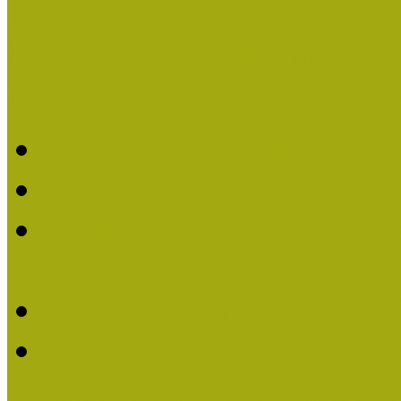
Pályázatfigyelő
Nemzetközi hírek a múzeum
Múzeumpedagógiai Életmű
Molnár József kapta a M
Múzeumpedagógiai Élet
Koltay Erika kapta a Mú
2023-ban
Felhívás: Múzeumpedagó
Lengyelné Kurucz Katali
Múzeumpedagógiai Életm