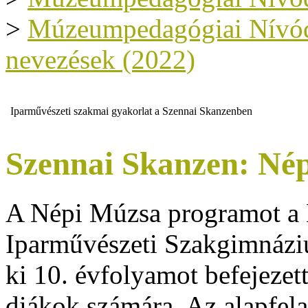
>
Múzeumpedagógiai Nívódíj
nevezések (2022)
Iparművészeti szakmai gyakorlat a Szennai Skanzenben
Szennai Skanzen: Né
A Népi Múzsa programot a 
Iparművészeti Szakgimnázi
ki 10. évfolyamot befejezet
diákok számára. Az alapfel