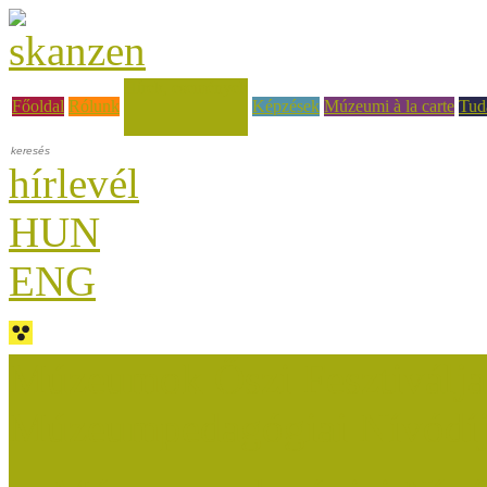
Hírek, események
Főoldal
Rólunk
Képzések
Múzeumi à la carte
Tud
hírlevél
HUN
ENG
Múzeumok Őszi Fesztiválja
Múzeumpedagógiai Nívódí