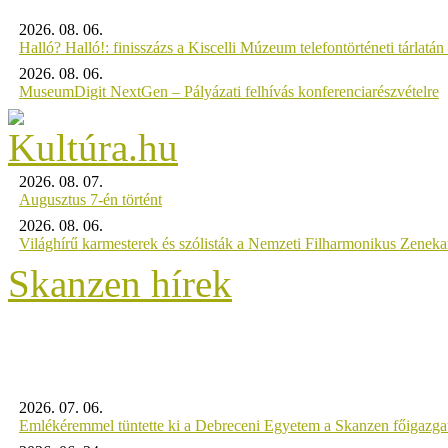
2026. 08. 06.
Halló? Halló!: finisszázs a Kiscelli Múzeum telefontörténeti tárlatán
2026. 08. 06.
MuseumDigit NextGen – Pályázati felhívás konferenciarészvételre
2026. 08. 07.
Augusztus 7-én történt
2026. 08. 06.
Világhírű karmesterek és szólisták a Nemzeti Filharmonikus Zenek
Skanzen hírek
2026. 07. 06.
Emlékéremmel tüntette ki a Debreceni Egyetem a Skanzen főigazgat