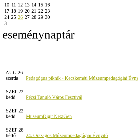
10
11
12
13
14
15
16
17
18
19
20
21
22
23
24
25
26
27
28
29
30
31
eseménynaptár
AUG 26
szerda
Pedagógus piknik - Kecskeméti Múzeumpedagógiai Évny
SZEP 22
kedd
Pécsi Tanuló Város Fesztivál
SZEP 22
kedd
MuseumDigit NextGen
SZEP 28
hétfő
24. Országos Múzeumpedagógiai Évnyitó