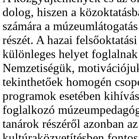
dolog, hiszen a közoktatásb
számára a múzeumlátogatás 
részét. A hazai felsőoktatá
különleges helyet foglalnak
Nemzetiségük, motivációjuk
tekinthetőek homogén csopo
programok esetében kihívás
foglalkozó múzeumpedagógu
tanárok részéről azonban az 
kultúraközvetítésben fontos