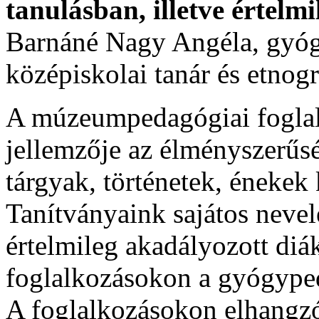
tanulásban, illetve értelm
Barnáné Nagy Angéla, gyóg
középiskolai tanár és etno
A múzeumpedagógiai foglal
jellemzője az élményszerű
tárgyak, történetek, énekek
Tanítványaink sajátos nevelé
értelmileg akadályozott d
foglalkozásokon a gyógype
A foglalkozásokon elhangzó