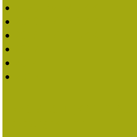
2020. évi MOKK Hírleve
2019. évi MOKK Hírleve
2018. évi MOKK Hírleve
2017
2014.
2013.
ERASMUS + (KA120-AD
Közösségek Hete
Országos Múzeumpedagógia