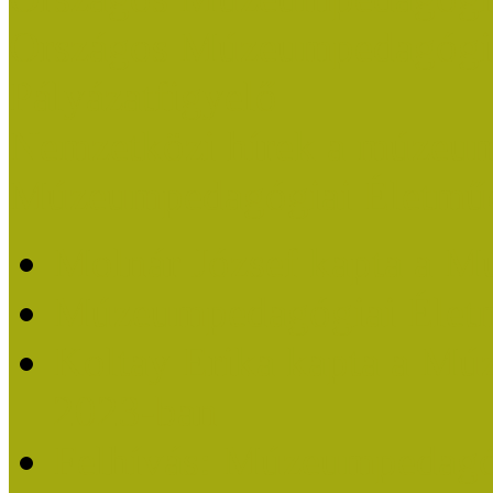
Országos Múzeumpedagógia
Pályázatfigyelő
Nemzetközi hírek a múzeum
Múzeumpedagógiai Életmű
Molnár József kapta a M
Múzeumpedagógiai Élet
Koltay Erika kapta a Mú
2023-ban
Felhívás: Múzeumpedagó