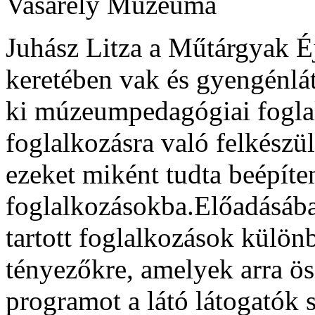
Vasarely Múzeuma
Juhász Litza a Műtárgyak É
keretében vak és gyengénlá
ki múzeumpedagógiai foglal
foglalkozásra való felkészül
ezeket miként tudta beépíte
foglalkozásokba.Előadásában
tartott foglalkozások külön
tényezőkre, amelyek arra ös
programot a látó látogatók s