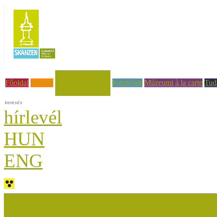
Hírek, események
Főoldal
Rólunk
Képzések
Múzeumi à la carte
Tud
hírlevél
HUN
ENG
Múzeumok Őszi Fesztiválja