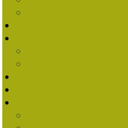
Múzeumpedagógiai Nív
Nívódíjat nyert pályázat
Nívódíj 2013
Beérkezett pályázatok
Nívódíj Felhívás 2013
Múzeumpedagógiai Nívód
Nívódíj Adatlap 2013
Nívódíjat nyert pályáza
2012-ben Múzeumpedag
2011-ben Múzeumpedag