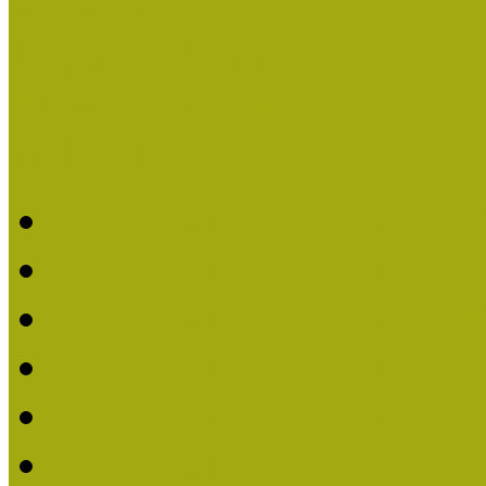
Események
Legfrissebb hírek
Aktuális cikkek
Hírlevél
2026. évi MOKK hírleve
2025. évi MOKK hírleve
2024. évi MOKK hírleve
2023. évi MOKK hírleve
2022. évi MOKK hírleve
2021. évi MOKK Hírleve