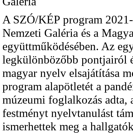
Galéria
A SZÓ/KÉP program 2021-ben
Nemzeti Galéria és a Magy
együttműködésében. Az egye
legkülönbözőbb pontjairól 
magyar nyelv elsajátítása m
program alapötletét a pandé
múzeumi foglalkozás adta, 
festményt nyelvtanulást tám
ismerhettek meg a hallgatók.