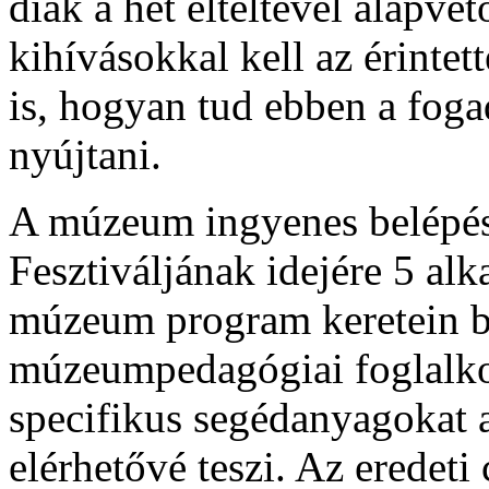
diák a hét elteltével alapve
kihívásokkal kell az érinte
is, hogyan tud ebben a fog
nyújtani.
A múzeum ingyenes belépés
Fesztiváljának idejére 5 a
múzeum program keretein be
múzeumpedagógiai foglalkoz
specifikus segédanyagokat 
elérhetővé teszi. Az eredet