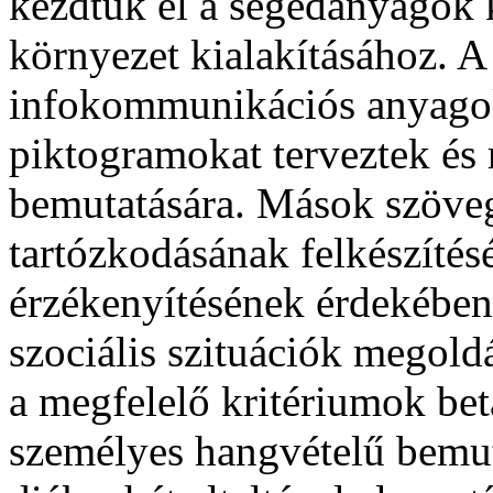
kezdtük el a segédanyagok k
környezet kialakításához. A
infokommunikációs anyagok
piktogramokat terveztek és
bemutatására. Mások szöveg
tartózkodásának felkészítés
érzékenyítésének érdekében,
szociális szituációk megold
a megfelelő kritériumok bet
személyes hangvételű bemuta