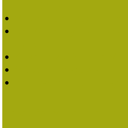
Életműdíjat
Múzeumpedagógiai Életm
Dr. Vásárhelyi Tamásé a
2013-ban
Ki kapja 2013-ban a Mú
Múzeumpedagógiai Életm
Felhívás múzeumpedagógi
Közösségi Múzeum elismer