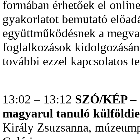
formában érhetőek el online
gyakorlatot bemutató előa
együttműködésnek a megval
foglalkozások kidolgozásán
további ezzel kapcsolatos ter
13:02 – 13:12
SZÓ/KÉP – n
magyarul tanuló külföldi
Király Zsuzsanna, múzeum