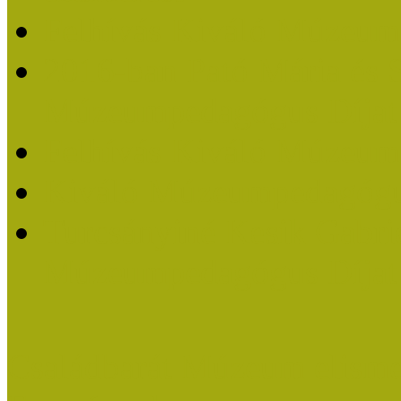
Felhívás Kiváló Múzeum
2016-ban Pató Mária és 
Múzeumpedagógus Díjat
Felhívás Kiváló Múzeum
Kiváló Múzeumpedagógus
Turcsányiné Kesik Gabrie
Múzeumpedagógus Díjat
Családbarát Múzeum elisme