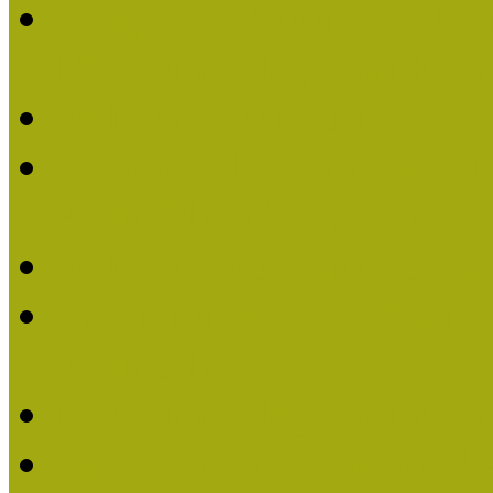
Lengyelné Kurucz Katali
Múzeumpedagógiai Életm
Felhívás: Múzeumpedagó
Kustánné Hegyi Füstös I
Életműdíjat 2019-ben
Felhívás Múzeumpedagóg
Gratulálunk Káldy Mári
Életműdíjhoz!
Múzeumpedagógiai Élet
2015-ben Lovas Márta k