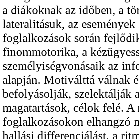
a diákoknak az időben, a tö
lateralitásuk, az események
foglalkozások során fejlődi
finommotorika, a kézügyes
személyiségvonásaik az inf
alapján. Motiválttá válnak é
befolyásolják, szelektálják 
magatartások, célok felé. 
foglalkozásokon elhangzó n
hallási differenciálást, a ri