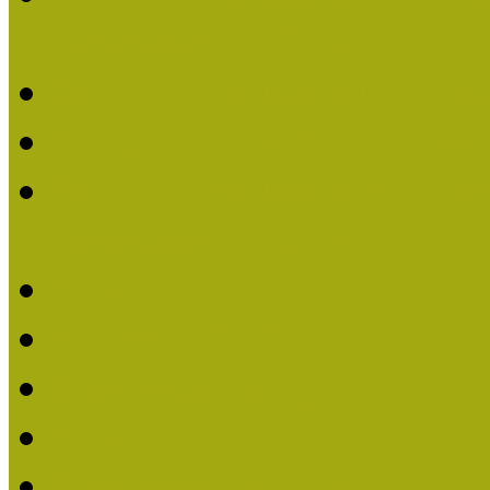
nevezések (2020)
Múzeumpedagógiai Nívó
Nívódíjat nyertek 2019-
Múzeumpedagógiai Nívódí
nevezések (2019)
Nívódíj 2019
Nívódíj 2018
Beérkezett pályázatok 2
Nívódíj 2017
Beérkezett pályázatok 2