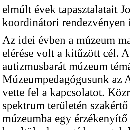
elmúlt évek tapasztalatait 
koordinátori rendezvényen i
Az idei évben a múzeum ma
elérése volt a kitűzött cél.
autizmusbarát múzeum témá
Múzeumpedagógusunk az Au
vette fel a kapcsolatot. Kö
spektrum területén szakért
múzeumba egy érzékenyítő e