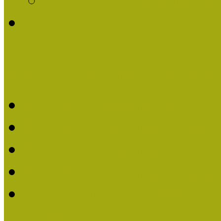
Története
Kiváló Múzeumpedagógus 
Kiváló Múzeumpedagóg
Kiváló Múzeumpedagóg
Kiváló Múzeumpedagógu
Kiváló Múzeumpedagógu
2018-ban Joó Emese kap
elismerést