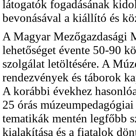
látogatók fogadásának kido
bevonásával a kiállító és k
A Magyar Mezőgazdasági Mú
lehetőséget évente 50-90 kö
szolgálat letöltésére. A Mú
rendezvények és táborok ka
A korábbi évekhez hasonlóa
25 órás múzeumpedagógiai h
tematikák mentén legfőbb 
kialakítása és a fiatalok dö