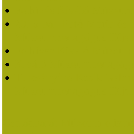
Felhívás Kiváló Múzeum
2016-ban Pató Mária és 
Múzeumpedagógus Díjat
Felhívás Kiváló Múzeum
Kiváló Múzeumpedagógus
Turcsányiné Kesik Gabrie
Múzeumpedagógus Díjat
Családbarát Múzeum elisme