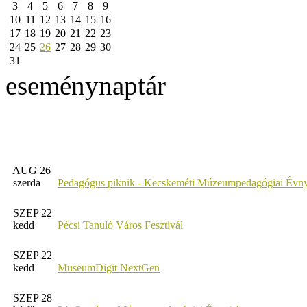
3
4
5
6
7
8
9
10
11
12
13
14
15
16
17
18
19
20
21
22
23
24
25
26
27
28
29
30
31
eseménynaptár
AUG 26
szerda
Pedagógus piknik - Kecskeméti Múzeumpedagógiai Évny
SZEP 22
kedd
Pécsi Tanuló Város Fesztivál
SZEP 22
kedd
MuseumDigit NextGen
SZEP 28