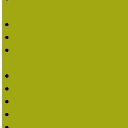
nevezések (2020)
Múzeumpedagógiai Nívó
Nívódíjat nyertek 2019-
Múzeumpedagógiai Nívódí
nevezések (2019)
Nívódíj 2019
Nívódíj 2018
Beérkezett pályázatok 2
Nívódíj 2017
Beérkezett pályázatok 2