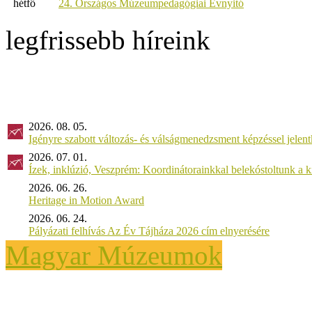
hétfő
24. Országos Múzeumpedagógiai Évnyitó
legfrissebb híreink
2026. 08. 05.
Igényre szabott változás- és válságmenedzsment képzéssel jel
2026. 07. 01.
Ízek, inklúzió, Veszprém: Koordinátorainkkal belekóstoltunk a 
2026. 06. 26.
Heritage in Motion Award
2026. 06. 24.
Pályázati felhívás Az Év Tájháza 2026 cím elnyerésére
Magyar Múzeumok