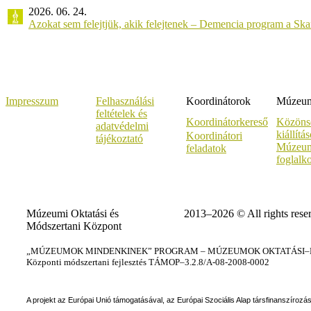
2026. 06. 24.
Azokat sem felejtjük, akik felejtenek – Demencia program a Sk
Impresszum
Felhasználási
Koordinátorok
Múzeumi
feltételek és
Koordinátorkereső
Közöns
adatvédelmi
kiállítá
Koordinátori
tájékoztató
Múzeum
feladatok
foglalk
Múzeumi Oktatási és
2013–2026 © All rights rese
Módszertani Központ
„MÚZEUMOK MINDENKINEK” PROGRAM – MÚZEUMOK OKTATÁSI–KÉ
Központi módszertani fejlesztés TÁMOP–3.2.8/A-08-2008-0002
A projekt az Európai Unió támogatásával, az Európai Szociális Alap társfinanszírozá