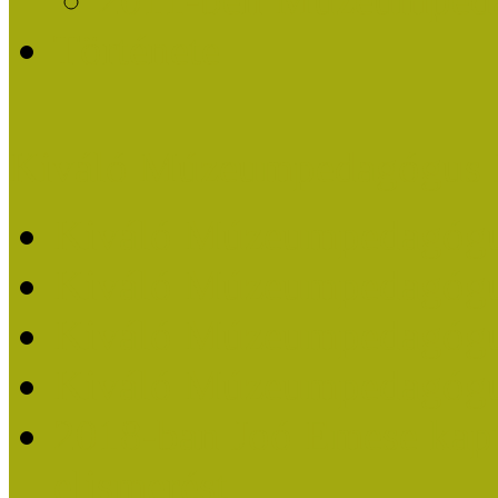
Története
Kiváló Múzeumpedagógus 
Kiváló Múzeumpedagóg
Kiváló Múzeumpedagóg
Kiváló Múzeumpedagógu
Kiváló Múzeumpedagógu
2018-ban Joó Emese kap
elismerést