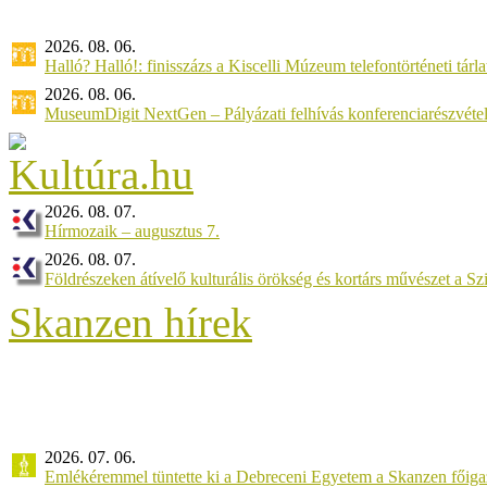
2026. 08. 06.
Halló? Halló!: finisszázs a Kiscelli Múzeum telefontörténeti tárl
2026. 08. 06.
MuseumDigit NextGen – Pályázati felhívás konferenciarészvétel
2026. 08. 07.
Hírmozaik – augusztus 7.
2026. 08. 07.
Földrészeken átívelő kulturális örökség és kortárs művészet a 
Skanzen hírek
2026. 07. 06.
Emlékéremmel tüntette ki a Debreceni Egyetem a Skanzen főiga