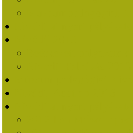
Múzeumpedagógiai Nív
Nívódíjat nyert pályázat
Nívódíj 2013
Beérkezett pályázatok
Nívódíj Felhívás 2013
Múzeumpedagógiai Nívód
Nívódíj Adatlap 2013
Nívódíjat nyert pályáza
2012-ben Múzeumpedag
2011-ben Múzeumpedag