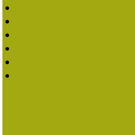
2020. évi MOKK Hírleve
2019. évi MOKK Hírleve
2018. évi MOKK Hírleve
2017
2014.
2013.
ERASMUS + (KA120-AD
Közösségek Hete
Országos Múzeumpedagógia