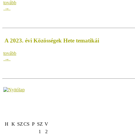
tovább
→
A 2023. évi Közösségek Hete tematikái
tovább
→
H
K
SZ
CS
P
SZ
V
1
2