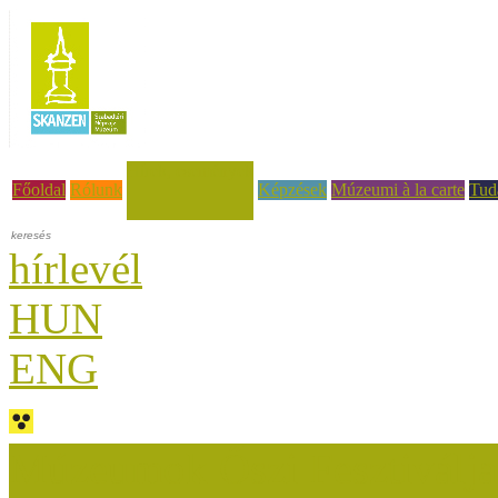
Hírek, események
Főoldal
Rólunk
Képzések
Múzeumi à la carte
Tud
hírlevél
HUN
ENG
Múzeumok Őszi Fesztiválja