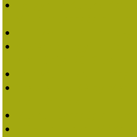
Lengyelné Kurucz Katali
Múzeumpedagógiai Életm
Felhívás: Múzeumpedagó
Kustánné Hegyi Füstös I
Életműdíjat 2019-ben
Felhívás Múzeumpedagóg
Gratulálunk Káldy Mári
Életműdíjhoz!
Múzeumpedagógiai Élet
2015-ben Lovas Márta k