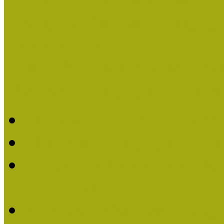
Országos Múzeumpedagógia
Pályázatfigyelő
Nemzetközi hírek a múzeum
Múzeumpedagógiai Életmű
Molnár József kapta a M
Múzeumpedagógiai Élet
Koltay Erika kapta a Mú
2023-ban
Felhívás: Múzeumpedagó