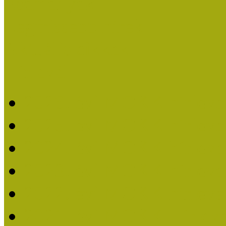
Események
Legfrissebb hírek
Aktuális cikkek
Hírlevél
2026. évi MOKK hírleve
2025. évi MOKK hírleve
2024. évi MOKK hírleve
2023. évi MOKK hírleve
2022. évi MOKK hírleve
2021. évi MOKK Hírleve