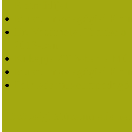
Életműdíjat
Múzeumpedagógiai Életm
Dr. Vásárhelyi Tamásé a
2013-ban
Ki kapja 2013-ban a Mú
Múzeumpedagógiai Életm
Felhívás múzeumpedagógi
Közösségi Múzeum elismer