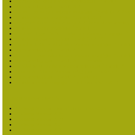
Molnár József kapta a Múzeumpedagógiai Életműdíjat
Múzeumpedagógiai Életműdíj 2025
Koltay Erika kapta a Múzeumpedagógiai Életműdíjat 2023-ban
Felhívás: Múzeumpedagógiai Életműdíj 2023
Lengyelné Kurucz Katalin kapta 2021-ben a Múzeumpedagógia
Felhívás: Múzeumpedagógiai Életműdíj 2021
Kustánné Hegyi Füstös Ilona kapta a Múzeumpedagógiai Életm
Felhívás Múzeumpedagógiai Életműdíjra 2019
Gratulálunk Káldy Máriának a Múzeumpedagógiai Életműdíjh
Múzeumpedagógiai Életműdíj 2017
2015-ben Lovas Márta kapta a Múzeumpedagógiai Életműdíjat
Múzeumpedagógiai Életműdíj 2015 - Felhívás
Dr. Vásárhelyi Tamásé a Múzeumpedagógiai Életműdíj 2013-b
Ki kapja 2013-ban a Múzeumpedagógiai Életműdíjat?
Múzeumpedagógiai Életműdíj 2013 adatlap
Felhívás múzeumpedagógiai életmű elismerésére 2013
Közösségi Múzeum elismerés
Közösségi Múzeum elismerő címben részesültek
Közösségi Múzeum 2024
Közösségi Múzeum 2023
Közösségi Múzeum 2021
Közösségi Múzeum 2020