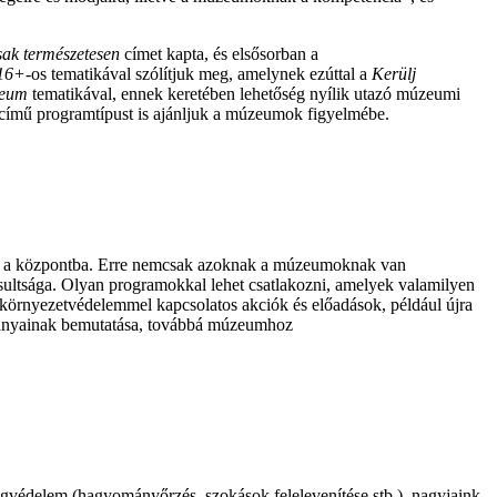
ak természetesen
címet kapta, és elsősorban a
16+
-
os tematikával szólítjuk meg, amelynek ezúttal a
Kerülj
zeum
tematikával, ennek keretében lehetőség nyílik utazó múzeumi
című programtípust is ajánljuk a múzeumok figyelmébe.
zik a központba. Erre nemcsak azoknak a múzeumoknak van
ultsága. Olyan programokkal lehet csatlakozni, amelyek valamilyen
 környezetvédelemmel kapcsolatos akciók és előadások, például újra
ományainak bemutatása, továbbá múzeumhoz
ségvédelem (hagyományőrzés, szokások felelevenítése stb.), nagyjaink