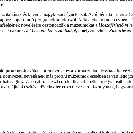
met.
szakmának és kilenc a nagyközönségnek szól. Az új témakör idén a
Cs
sághoz kapcsolódó programokra fókuszál. A fiatalokat minden évben a
zzáférésének növelésére ösztönözzük a múzeumokat a
Hozzáférhető mú
res témakörét, a
Múzeumi kulisszatitkokat
, amelyen belül a
Raktárlesen
oló programok ezúttal a természetet és a környezettudatosságot helye
 környezeti nevelésnek más profilú múzeumok esetében is van létjogos
rthatósághoz. A témához illeszkedő kiállítások mellett megvalósíthatók
y akár tájképkészítés, elődeink természethez való viszonyának, hagy
 idén is megtartottuk. A tematika keretében a szellemi kulturális örök