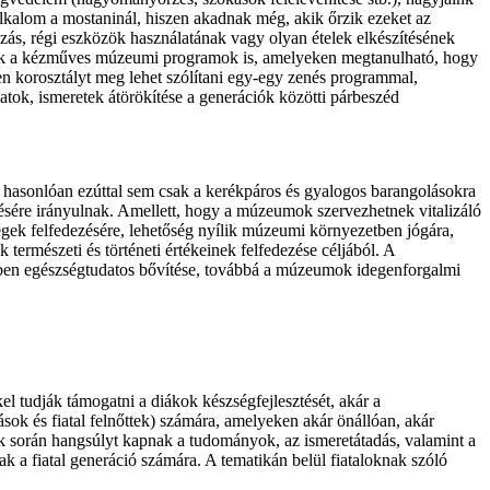
alkalom a mostaninál, hiszen akadnak még, akik őrzik ezeket az
zás, régi eszközök használatának vagy olyan ételek elkészítésének
zok a kézműves múzeumi programok is, amelyeken megtanulható, hogy
den korosztályt meg lehet szólítani egy-egy zenés programmal,
latok, ismeretek átörökítése a generációk közötti párbeszéd
z hasonlóan ezúttal sem csak a kerékpáros és gyalogos barangolásokra
ésére irányulnak. Amellett, hogy a múzeumok szervezhetnek vitalizáló
ségek felfedezésére, lehetőség nyílik múzeumi környezetben jógára,
természeti és történeti értékeinek felfedezése céljából. A
gyben egészségtudatos bővítése, továbbá a múzeumok idegenforgalmi
 tudják támogatni a diákok készségfejlesztését, akár a
sok és fiatal felnőttek) számára, amelyeken akár önállóan, akár
 során hangsúlyt kapnak a tudományok, az ismeretátadás, valamint a
k a fiatal generáció számára. A tematikán belül fiataloknak szóló