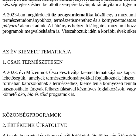
készségfejlesztésben betöltött szerepére kívánjuk ráirányítani a figyel
A 2023-ban meghirdetett
tíz programtematika
közül egy a múzeumi 
természettudományokhoz, természetismerethez és a környezettudatos
pályára!
alcímet adtuk. A hátrányos helyzetű látogatók múzeumi ho
programok megvalósítására is. Visszahoztuk idén a korábbi évek sike
AZ ÉV KIEMELT TEMATIKÁJA
1.
CSAK TERMÉSZETESEN
A 2023. évi Múzeumok Őszi Fesztiválja kiemelt tematikájához kapcs
lehetőségük, amelyek természettudományokkal foglalkoznak, hiszen a
formában kapcsolódnak a természethez, kiemelten a környezeti fennta
hasznosítható tárgyak felhasználásával kézműves foglalkozások, vag
köthető
öko
,
bio
és
zöld
programok is.
KÖZÖNSÉGPROGRAMOK
2.
ÉRTÉKEINK ÚJRATÖLTVE
A tavaly bevezetett és sikeressé vált
Értékeink újratöltve
című témakört