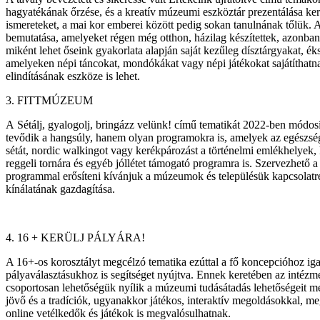
hagyatékának őrzése, és a kreatív múzeumi eszköztár prezentálása ker
ismereteket, a mai kor emberei között pedig sokan tanulnának tőlük. 
bemutatása, amelyeket régen még otthon, házilag készítettek, azon
miként lehet őseink gyakorlata alapján saját kezűleg dísztárgyakat, é
amelyeken népi táncokat, mondókákat vagy népi játékokat sajátíthatnak 
elindításának eszköze is lehet.
3. FITTMÚZEUM
A Sétálj, gyalogolj, bringázz velünk! című tematikát 2022-ben módosí
tevődik a hangsúly, hanem olyan programokra is, amelyek az egészség
sétát, nordic walkingot vagy kerékpározást a történelmi emlékhelyek, 
reggeli tornára és egyéb jóllétet támogató programra is. Szervezhető a
programmal erősíteni kívánjuk a múzeumok és településük kapcsolatre
kínálatának gazdagítása.
4.
16 + KERÜLJ PÁLYÁRA!
A 16+-os korosztályt megcélzó tematika ezúttal a fő koncepcióhoz ig
pályaválasztásukhoz is segítséget nyújtva. Ennek keretében az intézm
csoportosan lehetőségük nyílik a múzeumi tudásátadás lehetőségeit 
jövő és a tradíciók, ugyanakkor játékos, interaktív megoldásokkal, me
online vetélkedők és játékok is megvalósulhatnak.