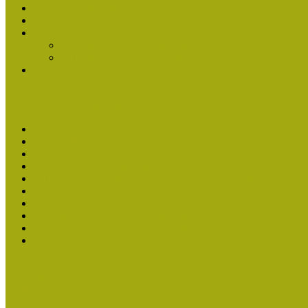
Múzeumpedagógiai Nívódíj Felhívás 2013
Nívódíj Adatlap 2013
Nívódíjat nyert pályázatok 2011-2012
2012-ben Múzeumpedagógiai Nívódíjat nyertek
2011-ben Múzeumpedagógiai Nívódíjat nyertek
Története
Kiváló Múzeumpedagógus Díj
Kiváló Múzeumpedagógus 2026
Kiváló Múzeumpedagógus 2024
Kiváló Múzeumpedagógus Díj 2022
Kiváló Múzeumpedagógus Díj 2020
2018-ban Joó Emese kapta a Kiváló Múzeumpedagógus elisme
Felhívás Kiváló Múzeumpedagógus Díjra 2018
2016-ban Pató Mária és Szabics Ágnes kaptak Kiváló Múzeum
Felhívás Kiváló Múzeumpedagógus Díjra (2016)
Kiváló Múzeumpedagógus Díj Adatlap 2016
Turcsányiné Kesik Gabriella kapta a Kiváló Múzeumpedagógus
Családbarát Múzeum elismerés
Események
Legfrissebb hírek