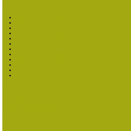
Aktuális cikkek
Hírlevél
2026. évi MOKK hírlevelek
2025. évi MOKK hírlevelek
2024. évi MOKK hírlevelek
2023. évi MOKK hírlevelek
2022. évi MOKK hírlevelek
2021. évi MOKK Hírlevelek
2020. évi MOKK Hírlevelek
2019. évi MOKK Hírlevelek
2018. évi MOKK Hírlevelek
2017
2014.
2013.
ERASMUS + (KA120-ADU)
Közösségek Hete
Országos Múzeumpedagógiai Évnyitók
Országos Múzeumpedagógiai Konferenciák
Pályázatfigyelő
Nemzetközi hírek a múzeumi világból
Múzeumpedagógiai Életműdíj