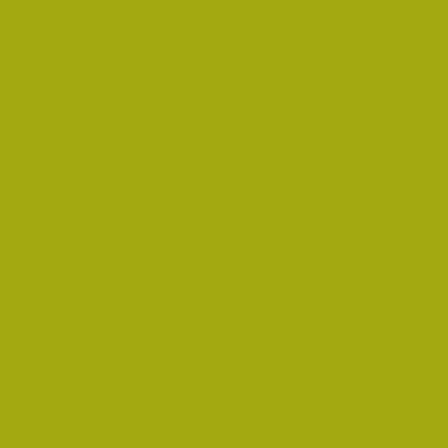
rést
pedagógus Díjat
 Díjat 2014-ben