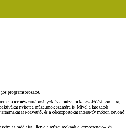
ágos programsorozatot.
elemmel a természettudományok és a múzeum kapcsolódási pontjaira,
ktívákat nyitott a múzeumok számára is. Mivel a látogatók
tartalmakat is közvetítő, és a célcsoportokat interaktív módon bevonó
égeire és módjaira, illetve a múzeumoknak a kompetencia–, és