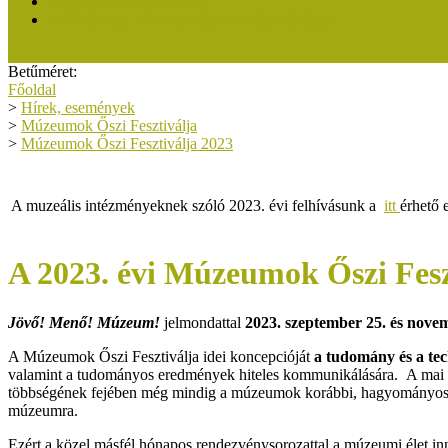
Közösségi Múzeum 2019
A Közösségi Múzeum elismerésről dióhéjban
Betűméret:
Főoldal
>
Hírek, események
>
Múzeumok Őszi Fesztiválja
>
Múzeumok Őszi Fesztiválja 2023
A muzeális intézményeknek szóló 2023. évi felhívásunk a
itt
érhető e
A 2023. évi Múzeumok Őszi Fes
Jövő! Menő! Múzeum!
jelmondattal
2023. szeptember 25. és novem
A Múzeumok Őszi Fesztiválja idei koncepcióját
a tudomány és a te
valamint a tudományos eredmények hiteles kommunikálására. A mai v
többségének fejében még mindig a múzeumok korábbi, hagyományos tárgy
múzeumra.
Ezért a közel másfél hónapos rendezvénysorozattal a múzeumi élet in