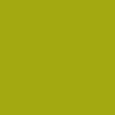
i Életműdíjat
űdíjat 2019-ben
oz!
an