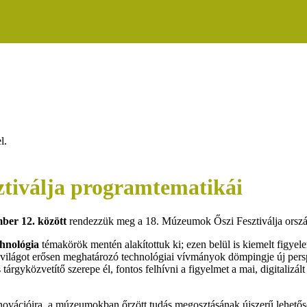
l.
ztiválja programtematikái
ber 12. között
rendezzük meg a 18. Múzeumok Őszi Fesztiválja orsz
chnológia
témakörök mentén alakítottuk ki; ezen belül is kiemelt figy
ilágot erősen meghatározó technológiai vívmányok dömpingje új perspe
közvetítő szerepe él, fontos felhívni a figyelmet a mai, digitalizált 
novációira, a múzeumokban őrzött tudás megosztásának újszerű lehetős