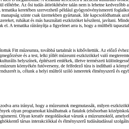
ül előtérbe. Az ősi tudás átörökítésére talán nem is lehetne kedvezőbb 
A tematika keretében szervezhető például gyógynövényismereti foglalko
ban manapság szinte csak üzemekben gyártanak. Ide kapcsolódhatnak a
kszereket, ruhákat és más használati eszközöket készíteni, javítani. Min
el. A tematika ráirányítja a figyelmet arra is, hogy a múltbéli tapaszta
tottuk Fitt múzeumra, továbbá tartalmát is kibővítettük. Az előző évhe
megőrzésre és a test, lelki jóllét múzeumi eszközökkel való megteremt
kulturális helyszínek, építészeti emlékek, illetve természeti különleges
 múzeum környékén futóverseny, de felfedező túra is indítható a környék 
ndszerét is, célunk a helyi múltról szóló ismeretek élményszerű és e
azodva arra irányul, hogy a múzeumok megmutassák, milyen eszközökkel
ények olyan programokat kínálhatnak a fiatalok (elsősorban középiskolá
megismerni. Olyan kreatív megoldásokat várunk a múzeumoktól, amelyek
ghökkentő társas interakciókkal és élményszerű tudásátadással szolgálna