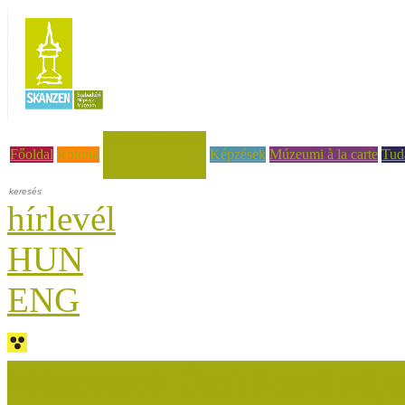
Hírek, események
Főoldal
Rólunk
Képzések
Múzeumi à la carte
Tud
hírlevél
HUN
ENG
Múzeumok Őszi Fesztiválja