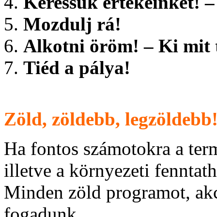
Keressük értékeinket! 
Mozdulj rá!
Alkotni öröm! – Ki mit
Tiéd a pálya!
Zöld, zöldebb, legzöldebb
Ha fontos számotokra a ter
illetve a környezeti fenntat
Minden zöld programot, akc
fogadunk.