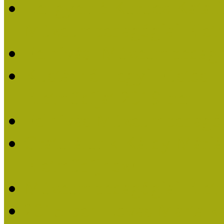
Lengyelné Kurucz Katali
Múzeumpedagógiai Életm
Felhívás: Múzeumpedagó
Kustánné Hegyi Füstös I
Életműdíjat 2019-ben
Felhívás Múzeumpedagóg
Gratulálunk Káldy Mári
Életműdíjhoz!
Múzeumpedagógiai Élet
2015-ben Lovas Márta k