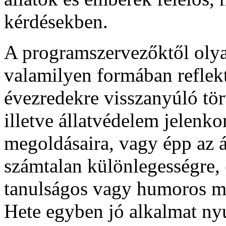
kérdésekben.
A programszervezőktől oly
valamilyen formában reflekt
évezredekre visszanyúló tört
illetve állatvédelem jelenkor
megoldásaira, vagy épp az á
számtalan különlegességre,
tanulságos vagy humoros m
Hete egyben jó alkalmat n