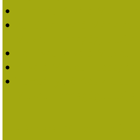
Felhívás Kiváló Múzeum
2016-ban Pató Mária és 
Múzeumpedagógus Díjat
Felhívás Kiváló Múzeum
Kiváló Múzeumpedagógus
Turcsányiné Kesik Gabrie
Múzeumpedagógus Díjat
Családbarát Múzeum elisme