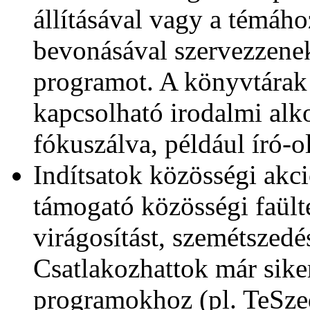
állításával vagy a témáho
bevonásával szervezzenek
programot. A könyvtárak
kapcsolható irodalmi alk
fókuszálva, például író-o
Indítsatok közösségi akció
támogató közösségi faülte
virágosítást, szemétszedést
Csatlakozhattok már sik
programokhoz (pl. TeSzed