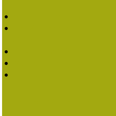
Életműdíjat
Múzeumpedagógiai Életm
Dr. Vásárhelyi Tamásé a
2013-ban
Ki kapja 2013-ban a Mú
Múzeumpedagógiai Életm
Felhívás múzeumpedagógi
Közösségi Múzeum elismer