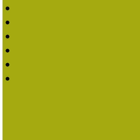
2020. évi MOKK Hírleve
2019. évi MOKK Hírleve
2018. évi MOKK Hírleve
2017
2014.
2013.
ERASMUS + (KA120-AD
Közösségek Hete
Országos Múzeumpedagógia