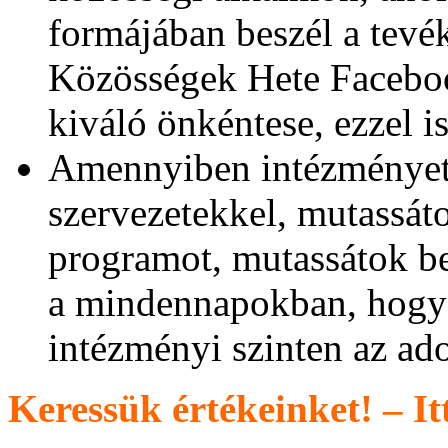
formájában beszél a tevé
Közösségek Hete Facebook
kiváló önkéntese, ezzel i
Amennyiben intézményet
szervezetekkel, mutassát
programot, mutassátok b
a mindennapokban, hogyan
intézményi szinten az ad
Keressük értékeinket! – I