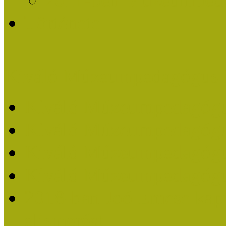
Története
Kiváló Múzeumpedagógus 
Kiváló Múzeumpedagóg
Kiváló Múzeumpedagóg
Kiváló Múzeumpedagógu
Kiváló Múzeumpedagógu
2018-ban Joó Emese kap
elismerést