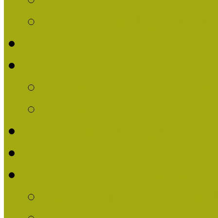
Múzeumpedagógiai Nív
Nívódíjat nyert pályázat
Nívódíj 2013
Beérkezett pályázatok
Nívódíj Felhívás 2013
Múzeumpedagógiai Nívód
Nívódíj Adatlap 2013
Nívódíjat nyert pályáza
2012-ben Múzeumpedag
2011-ben Múzeumpedag