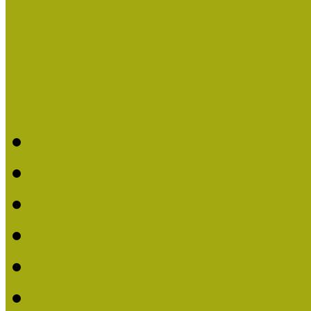
Események
Legfrissebb hírek
Aktuális cikkek
Hírlevél
2026. évi MOKK hírleve
2025. évi MOKK hírleve
2024. évi MOKK hírleve
2023. évi MOKK hírleve
2022. évi MOKK hírleve
2021. évi MOKK Hírleve