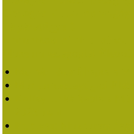
Országos Múzeumpedagógia
Pályázatfigyelő
Nemzetközi hírek a múzeum
Múzeumpedagógiai Életmű
Molnár József kapta a M
Múzeumpedagógiai Élet
Koltay Erika kapta a Mú
2023-ban
Felhívás: Múzeumpedagó