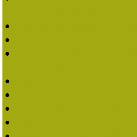
nevezések (2020)
Múzeumpedagógiai Nívó
Nívódíjat nyertek 2019-
Múzeumpedagógiai Nívódí
nevezések (2019)
Nívódíj 2019
Nívódíj 2018
Beérkezett pályázatok 2
Nívódíj 2017
Beérkezett pályázatok 2