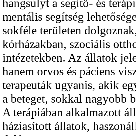
hangsúlyt a segítő- és terápiá
mentális segítség lehetősége
sokféle területen dolgoznak
kórházakban, szociális otth
intézetekben. Az állatok jel
hanem orvos és páciens visz
terapeuták ugyanis, akik egy
a beteget, sokkal nagyobb 
A terápiában alkalmazott ál
háziasított állatok, haszonál