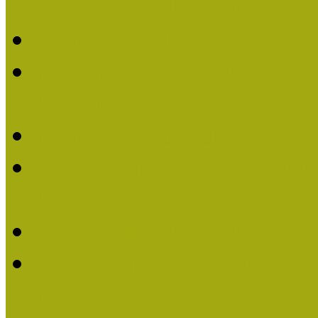
Múzeumpedagógiai Életm
Felhívás: Múzeumpedagó
Kustánné Hegyi Füstös I
Életműdíjat 2019-ben
Felhívás Múzeumpedagóg
Gratulálunk Káldy Mári
Életműdíjhoz!
Múzeumpedagógiai Élet
2015-ben Lovas Márta k
Életműdíjat