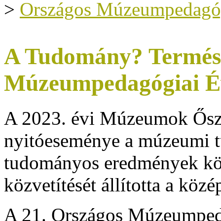
>
Országos Múzeumpedagóg
A Tudomány? Termész
Múzeumpedagógiai É
A 2023. évi Múzeumok Őszi
nyitóeseménye a múzeumi 
tudományos eredmények közé
közvetítését állította a köz
A 21. Országos Múzeumpeda