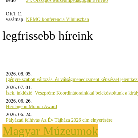
hétfő
24. Országos Múzeumpedagógiai Évnyitó
OKT 11
vasárnap
NEMO konferencia Vilniuszban
legfrissebb híreink
2026. 08. 05.
Igényre szabott változás- és válságmenedzsment képzéssel jelent
2026. 07. 01.
Ízek, inklúzió, Veszprém: Koordinátorainkkal belekóstoltunk a kirá
2026. 06. 26.
Heritage in Motion Award
2026. 06. 24.
Pályázati felhívás Az Év Tájháza 2026 cím elnyerésére
Magyar Múzeumok