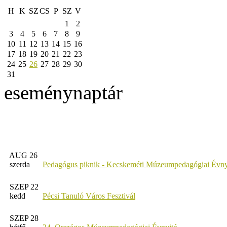
H
K
SZ
CS
P
SZ
V
1
2
3
4
5
6
7
8
9
10
11
12
13
14
15
16
17
18
19
20
21
22
23
24
25
26
27
28
29
30
31
eseménynaptár
AUG 26
szerda
Pedagógus piknik - Kecskeméti Múzeumpedagógiai Évny
SZEP 22
kedd
Pécsi Tanuló Város Fesztivál
SZEP 28