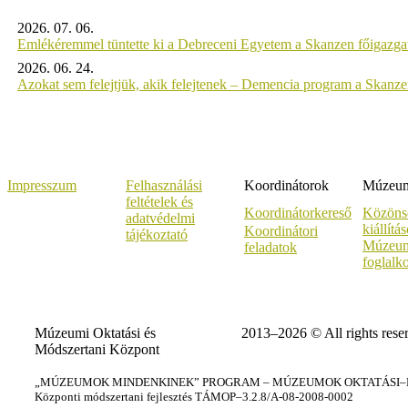
2026. 07. 06.
Emlékéremmel tüntette ki a Debreceni Egyetem a Skanzen főigazgat
2026. 06. 24.
Azokat sem felejtjük, akik felejtenek – Demencia program a Skanz
Impresszum
Felhasználási
Koordinátorok
Múzeumi
feltételek és
Koordinátorkereső
Közöns
adatvédelmi
kiállítá
Koordinátori
tájékoztató
Múzeum
feladatok
foglalk
Múzeumi Oktatási és
2013–2026 © All rights rese
Módszertani Központ
„MÚZEUMOK MINDENKINEK” PROGRAM – MÚZEUMOK OKTATÁSI–KÉ
Központi módszertani fejlesztés TÁMOP–3.2.8/A-08-2008-0002