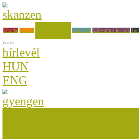
Hírek, események
Főoldal
Rólunk
Képzések
Múzeumi à la carte
Tud
hírlevél
HUN
ENG
Múzeumok Őszi Fesztiválja
Múzeumpedagógiai Nívódí