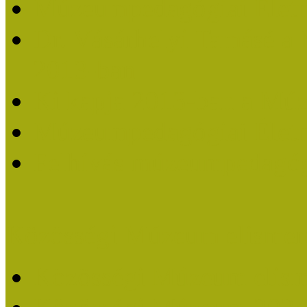
Múzeumpedagógiai Életm
Dr. Vásárhelyi Tamásé a
2013-ban
Ki kapja 2013-ban a Mú
Múzeumpedagógiai Életm
Felhívás múzeumpedagógi
Közösségi Múzeum elismer
Közösségi Múzeum elisme