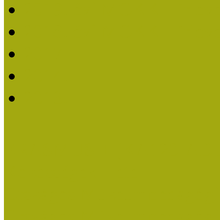
2019. évi MOKK Hírleve
2018. évi MOKK Hírleve
2017
2014.
2013.
ERASMUS + (KA120-AD
Közösségek Hete
Országos Múzeumpedagógia
Országos Múzeumpedagógia