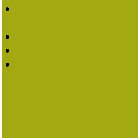
2016-ban Pató Mária és 
Múzeumpedagógus Díjat
Felhívás Kiváló Múzeum
Kiváló Múzeumpedagógus
Turcsányiné Kesik Gabrie
Múzeumpedagógus Díjat
Családbarát Múzeum elisme
Események