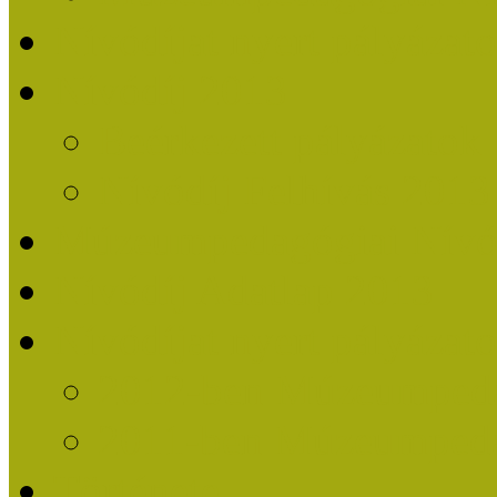
Nívódíjat nyert pályázat
Nívódíj 2013
Beérkezett pályázatok
Nívódíj Felhívás 2013
Múzeumpedagógiai Nívód
Nívódíj Adatlap 2013
Nívódíjat nyert pályáza
2012-ben Múzeumpedag
2011-ben Múzeumpedag
Története