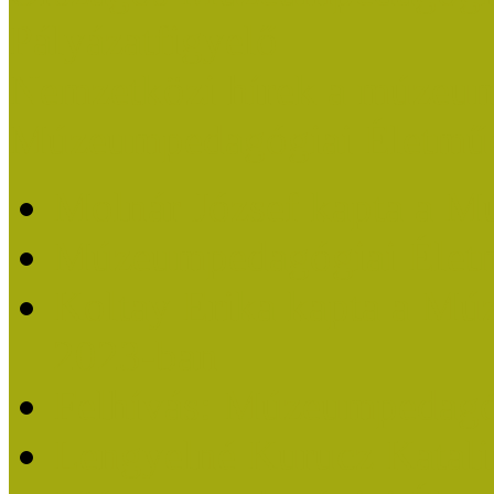
Pályázatfigyelő
Nemzetközi hírek a múzeum
Múzeumpedagógiai Életmű
Molnár József kapta a M
Múzeumpedagógiai Élet
Koltay Erika kapta a Mú
2023-ban
Felhívás: Múzeumpedagó
Lengyelné Kurucz Katali