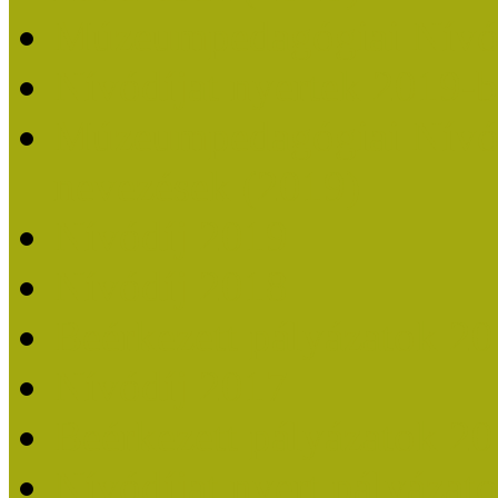
Múzeumpedagógiai Nívó
Nívódíjat nyertek 2019-
Múzeumpedagógiai Nívódí
nevezések (2019)
Nívódíj 2019
Nívódíj 2018
Beérkezett pályázatok 2
Nívódíj 2017
Beérkezett pályázatok 2
Nívódíjat nyert pályázat