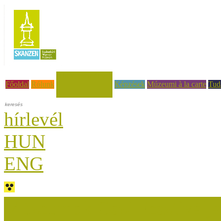
Hírek, események
Főoldal
Rólunk
Képzések
Múzeumi à la carte
Tud
hírlevél
HUN
ENG
Múzeumok Őszi Fesztiválja