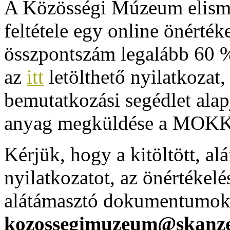
A Közösségi Múzeum elismer
feltétele egy online önértéke
összpontszám legalább 60 %
az
itt
letölthető nyilatkozat
bemutatkozási segédlet ala
anyag megküldése a MOKK 
Kérjük, hogy a kitöltött, alá
nyilatkozatot, az önértékelé
alátámasztó dokumentumokat
kozossegimuzeum@skanz