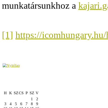
munkatársunkhoz a
kajari.
[1]
https://icomhungary.hu
H
K
SZ
CS
P
SZ
V
1
2
3
4
5
6
7
8
9