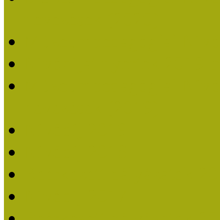
nevezések (2020)
Múzeumpedagógiai Nívó
Nívódíjat nyertek 2019-
Múzeumpedagógiai Nívódí
nevezések (2019)
Nívódíj 2019
Nívódíj 2018
Beérkezett pályázatok 2
Nívódíj 2017
Beérkezett pályázatok 2