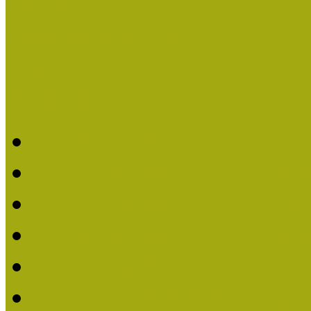
Események
Legfrissebb hírek
Aktuális cikkek
Hírlevél
2026. évi MOKK hírleve
2025. évi MOKK hírleve
2024. évi MOKK hírleve
2023. évi MOKK hírleve
2022. évi MOKK hírleve
2021. évi MOKK Hírleve