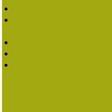
Felhívás Kiváló Múzeum
2016-ban Pató Mária és 
Múzeumpedagógus Díjat
Felhívás Kiváló Múzeum
Kiváló Múzeumpedagógus
Turcsányiné Kesik Gabrie
Múzeumpedagógus Díjat
Családbarát Múzeum elisme