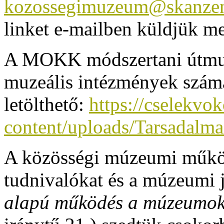
kozossegimuzeum@skanze
linket e-mailben küldjük m
A MOKK módszertani útmut
muzeális intézmények számá
letölthető:
https://cselekvo
content/uploads/Tarsadalmas
A közösségi múzeumi működ
tudnivalókat és a múzeumi 
alapú működés a múzeumo