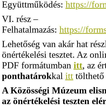
Együttműködés:
https://f
VI. rész –
Felhatalmazás:
https://for
Lehetőség van akár hat részl
önértékelési tesztet. Az onl
PDF formátumban
itt
, az ér
ponthatárok
kal
itt
tölthető 
A Közösségi Múzeum elism
az önértékelési teszten el