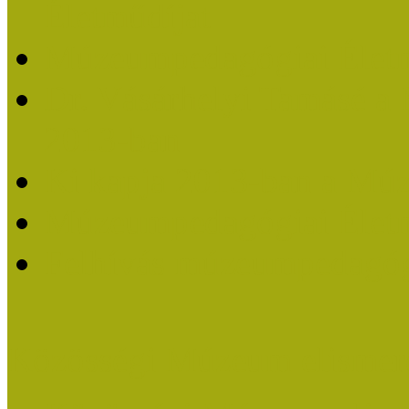
Életműdíjat
Múzeumpedagógiai Életm
Dr. Vásárhelyi Tamásé a
2013-ban
Ki kapja 2013-ban a Mú
Múzeumpedagógiai Életm
Felhívás múzeumpedagógi
Közösségi Múzeum elismer