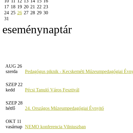
10
11
12
13
14
15
16
17
18
19
20
21
22
23
24
25
26
27
28
29
30
31
eseménynaptár
AUG 26
szerda
Pedagógus piknik - Kecskeméti Múzeumpedagógiai Évny
SZEP 22
kedd
Pécsi Tanuló Város Fesztivál
SZEP 28
hétfő
24. Országos Múzeumpedagógiai Évnyitó
OKT 11
vasárnap
NEMO konferencia Vilniuszban