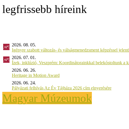
legfrissebb híreink
2026. 08. 05.
Igényre szabott változás- és válságmenedzsment képzéssel jel
2026. 07. 01.
Ízek, inklúzió, Veszprém: Koordinátorainkkal belekóstoltunk a 
2026. 06. 26.
Heritage in Motion Award
2026. 06. 24.
Pályázati felhívás Az Év Tájháza 2026 cím elnyerésére
Magyar Múzeumok