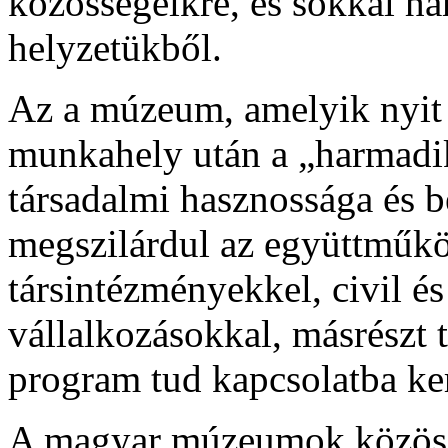
közösségeikre, és sokkal h
helyzetükből.
Az a múzeum, amelyik nyit a
munkahely után a „harmadik 
társadalmi hasznossága és b
megszilárdul az együttműk
társintézményekkel, civil é
vállalkozásokkal, másrészt 
program tud kapcsolatba k
A magyar múzeumok közöss