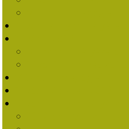
Múzeumpedagógiai Nív
Nívódíjat nyert pályázat
Nívódíj 2013
Beérkezett pályázatok
Nívódíj Felhívás 2013
Múzeumpedagógiai Nívód
Nívódíj Adatlap 2013
Nívódíjat nyert pályáza
2012-ben Múzeumpedag
2011-ben Múzeumpedag