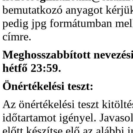
bemutatkozó anyagot kérjük
pedig jpg formátumban mell
címre.
Meghosszabbított nevezési
hétfő 23:59.
Önértékelési teszt:
Az önértékelési teszt kitölt
időtartamot igényel. Javaso
előtt készítse elő az alább