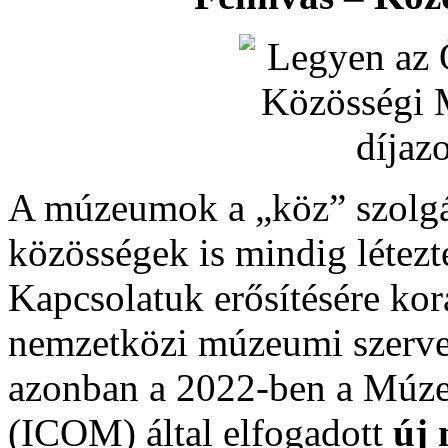
A múzeumok a „köz” szolgál
közösségek is mindig létez
Kapcsolatuk erősítésére kor
nemzetközi múzeumi szervez
azonban a 2022-ben a Múz
(ICOM) által elfogadott
új 