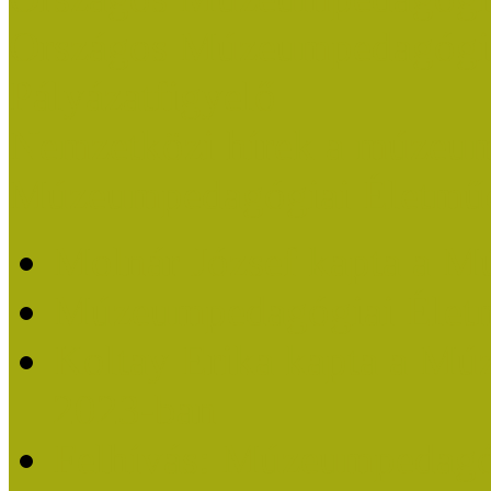
Országos Múzeumpedagógia
Pályázatfigyelő
Nemzetközi hírek a múzeum
Múzeumpedagógiai Életmű
Molnár József kapta a M
Múzeumpedagógiai Élet
Koltay Erika kapta a Mú
2023-ban
Felhívás: Múzeumpedagó