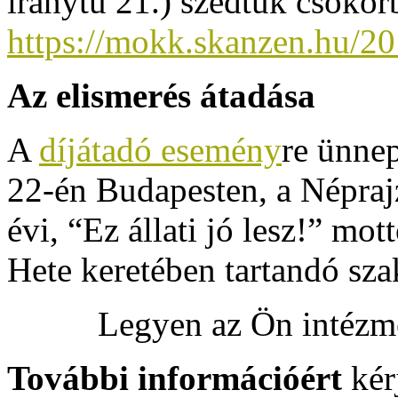
iránytű 21.) szedtük csokor
https://mokk.skanzen.hu/2
Az elismerés átadása
A
díjátadó esemény
re ünnep
22-én Budapesten, a Népraj
évi, “Ez állati jó lesz!” mo
Hete keretében tartandó sz
Legyen az Ön intézmé
További információért
kér