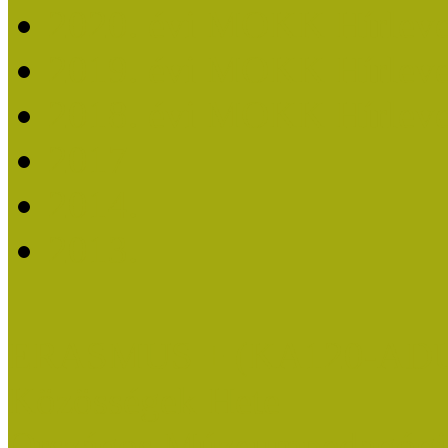
2020. évi MOKK Hírleve
2019. évi MOKK Hírleve
2018. évi MOKK Hírleve
2017
2014.
2013.
ERASMUS + (KA120-AD
Közösségek Hete
Országos Múzeumpedagógia