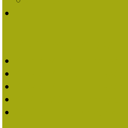
Története
Kiváló Múzeumpedagógus 
Kiváló Múzeumpedagóg
Kiváló Múzeumpedagóg
Kiváló Múzeumpedagógu
Kiváló Múzeumpedagógu
2018-ban Joó Emese kap
elismerést