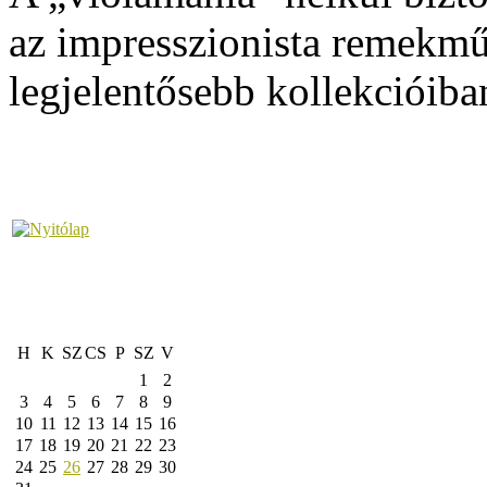
az impresszionista remekmű
legjelentősebb kollekcióiba
H
K
SZ
CS
P
SZ
V
1
2
3
4
5
6
7
8
9
10
11
12
13
14
15
16
17
18
19
20
21
22
23
24
25
26
27
28
29
30