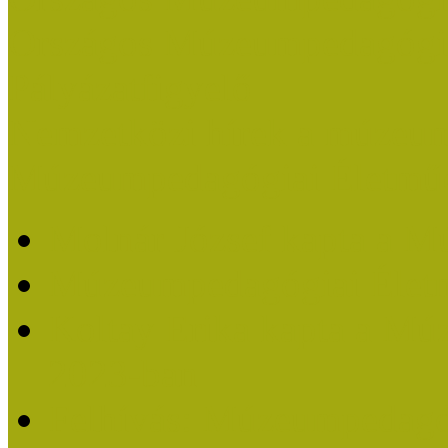
Országos Múzeumpedagógia
Pályázatfigyelő
Nemzetközi hírek a múzeum
Múzeumpedagógiai Életmű
Molnár József kapta a M
Múzeumpedagógiai Élet
Koltay Erika kapta a Mú
2023-ban
Felhívás: Múzeumpedagó