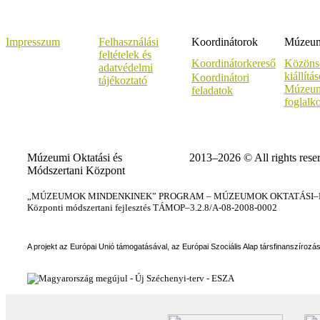
Impresszum
Felhasználási
Koordinátorok
Múzeumi
feltételek és
Koordinátorkereső
Közöns
adatvédelmi
kiállítá
Koordinátori
tájékoztató
Múzeum
feladatok
foglalk
Múzeumi Oktatási és
2013–2026 © All rights rese
Módszertani Központ
„MÚZEUMOK MINDENKINEK” PROGRAM – MÚZEUMOK OKTATÁSI–KÉ
Központi módszertani fejlesztés TÁMOP–3.2.8/A-08-2008-0002
A projekt az Európai Unió támogatásával, az Európai Szociális Alap társfinanszírozá