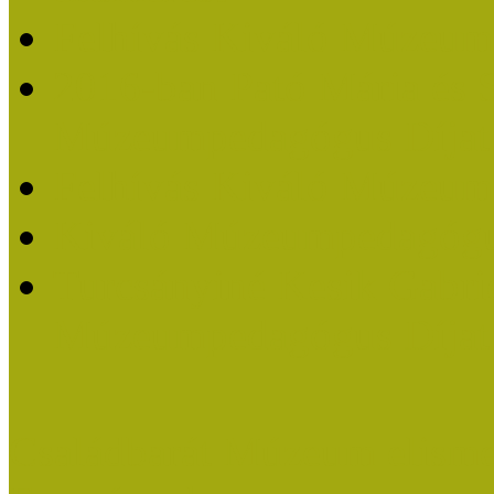
Felhívás Kiváló Múzeum
2016-ban Pató Mária és 
Múzeumpedagógus Díjat
Felhívás Kiváló Múzeum
Kiváló Múzeumpedagógus
Turcsányiné Kesik Gabrie
Múzeumpedagógus Díjat
Családbarát Múzeum elisme