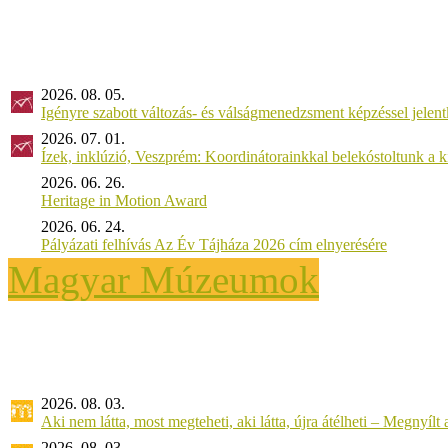
2026. 08. 05.
Igényre szabott változás- és válságmenedzsment képzéssel jel
2026. 07. 01.
Ízek, inklúzió, Veszprém: Koordinátorainkkal belekóstoltunk a 
2026. 06. 26.
Heritage in Motion Award
2026. 06. 24.
Pályázati felhívás Az Év Tájháza 2026 cím elnyerésére
Magyar Múzeumok
2026. 08. 03.
Aki nem látta, most megteheti, aki látta, újra átélheti – Megnyílt a 
2026. 08. 03.