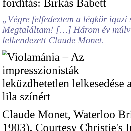
fordítás: Birkás Babett
„Végre felfedeztem a légkör igazi s
Megtaláltam! […] Három év múlva 
lelkendezett Claude Monet.
Claude Monet, Waterloo Bri
1903). Courtesy Christie's 