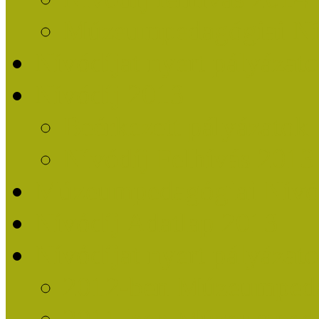
Múzeumpedagógiai Nív
Nívódíjat nyert pályázat
Nívódíj 2013
Beérkezett pályázatok
Nívódíj Felhívás 2013
Múzeumpedagógiai Nívód
Nívódíj Adatlap 2013
Nívódíjat nyert pályáza
2012-ben Múzeumpedag
2011-ben Múzeumpedag