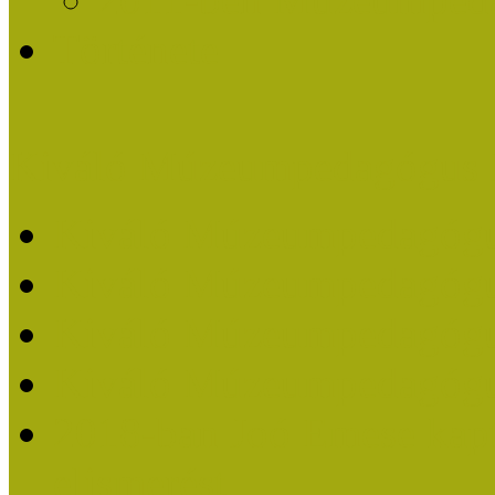
Története
Kiváló Múzeumpedagógus 
Kiváló Múzeumpedagóg
Kiváló Múzeumpedagóg
Kiváló Múzeumpedagógu
Kiváló Múzeumpedagógu
2018-ban Joó Emese kap
elismerést