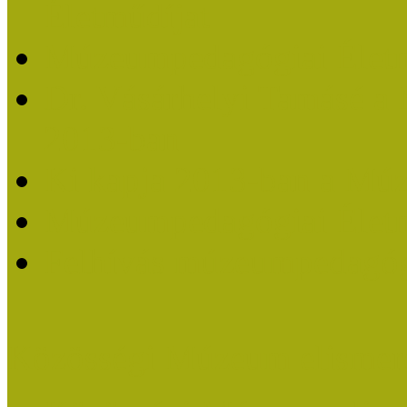
Életműdíjat
Múzeumpedagógiai Életm
Dr. Vásárhelyi Tamásé a
2013-ban
Ki kapja 2013-ban a Mú
Múzeumpedagógiai Életm
Felhívás múzeumpedagógi
Közösségi Múzeum elismer