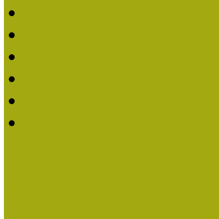
2020. évi MOKK Hírleve
2019. évi MOKK Hírleve
2018. évi MOKK Hírleve
2017
2014.
2013.
ERASMUS + (KA120-AD
Közösségek Hete
Országos Múzeumpedagógia