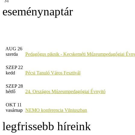
31
eseménynaptár
AUG 26
szerda
Pedagógus piknik - Kecskeméti Múzeumpedagógiai Évny
SZEP 22
kedd
Pécsi Tanuló Város Fesztivál
SZEP 28
hétfő
24. Országos Múzeumpedagógiai Évnyitó
OKT 11
vasárnap
NEMO konferencia Vilniuszban
legfrissebb híreink