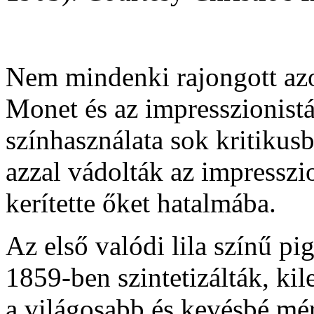
Nem mindenki rajongott azon
Monet és az impresszionistá
színhasználata sok kritikusb
azzal vádolták az impresszi
kerítette őket hatalmába.
Az első valódi lila színű pi
1859-ben szintetizálták, ki
a világosabb és kevésbé m