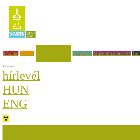
Hírek, események
Főoldal
Rólunk
Képzések
Múzeumi à la carte
Tud
hírlevél
HUN
ENG
Múzeumok Őszi Fesztiválja