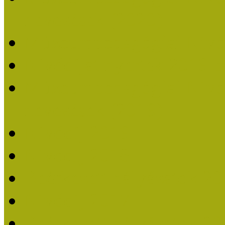
nevezések (2020)
Múzeumpedagógiai Nívó
Nívódíjat nyertek 2019-
Múzeumpedagógiai Nívódí
nevezések (2019)
Nívódíj 2019
Nívódíj 2018
Beérkezett pályázatok 2
Nívódíj 2017
Beérkezett pályázatok 2