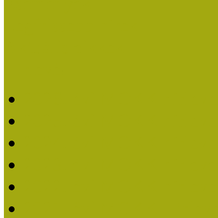
Események
Legfrissebb hírek
Aktuális cikkek
Hírlevél
2026. évi MOKK hírleve
2025. évi MOKK hírleve
2024. évi MOKK hírleve
2023. évi MOKK hírleve
2022. évi MOKK hírleve
2021. évi MOKK Hírleve