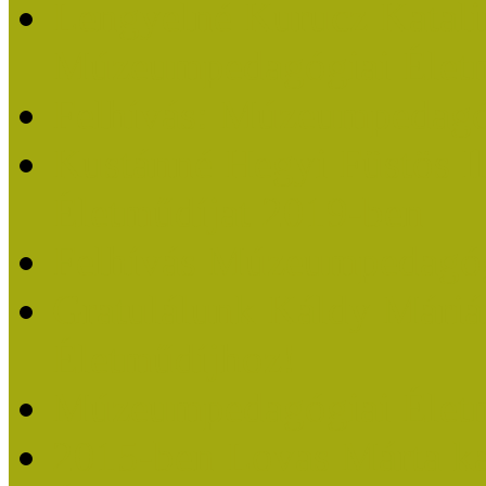
Lengyelné Kurucz Katali
Múzeumpedagógiai Életm
Felhívás: Múzeumpedagó
Kustánné Hegyi Füstös I
Életműdíjat 2019-ben
Felhívás Múzeumpedagóg
Gratulálunk Káldy Mári
Életműdíjhoz!
Múzeumpedagógiai Élet
2015-ben Lovas Márta k