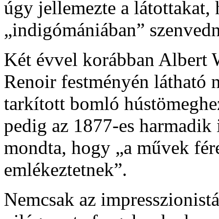
úgy jellemezte a látottakat,
„indigómániában” szenvedn
Két évvel korábban Albert W
Renoir festményén látható nő
tarkított bomló hústömeghez
pedig az 1877-es harmadik im
mondta, hogy „a művek fére
emlékeztetnek”.
Nemcsak az impresszionistá