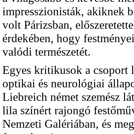
impresszionisták, akiknek 
volt Párizsban, előszeretett
érdekében, hogy festményeik
valódi természetét.
Egyes kritikusok a csoport l
optikai és neurológiai álla
Liebreich német szemész lát
lila színért rajongó festőm
Nemzeti Galériában, és meg