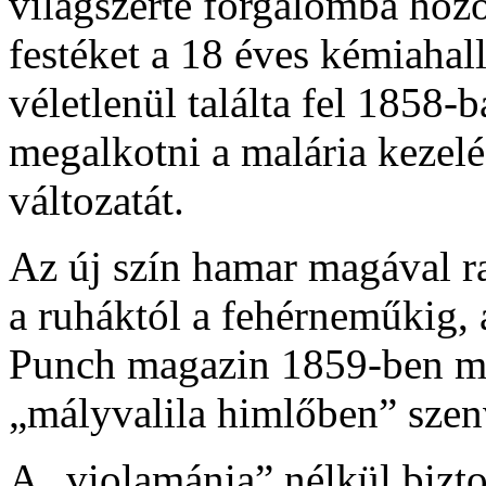
világszerte forgalomba hozo
festéket a 18 éves kémiahal
véletlenül találta fel 1858
megalkotni a malária kezelé
változatát.
Az új szín hamar magával rag
a ruháktól a fehérneműkig, 
Punch magazin 1859-ben me
„mályvalila himlőben” szen
A „violamánia” nélkül bizto