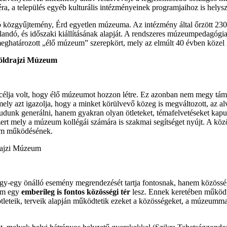
ra, a település egyéb kulturális intézményeinek programjaihoz is helysz
ó közgyűjtemény, Érd egyetlen múzeuma. Az intézmény által őrzött 2
llandó, és időszaki kiállításának alapját. A rendszeres múzeumpedagógi
 meghatározott „élő múzeum” szerepkört, mely az elmúlt 40 évben közel 
célja volt, hogy élő múzeumot hozzon létre. Ez azonban nem megy támo
ely azt igazolja, hogy a minket körülvevő közeg is megváltozott, az al
dunk generálni, hanem gyakran olyan ötleteket, témafelvetéseket kap
 szert mely a múzeum kollégái számára is szakmai segítséget nyújt. A kö
zeum működésének.
y-egy önálló esemény megrendezését tartja fontosnak, hanem közösség
nem egy
emberileg is fontos közösségi tér
lesz. Ennek keretében működt
ötleteik, terveik alapján működtetik ezeket a közösségeket, a múzeumma