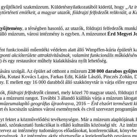
gyűjtőkörű szakmúzeum. Küldetésnyilatkozatából kiderül, hogy
„Az in
téneti emlékeit, a magyar utazók, földrajzi felfedezők relikviáit, a K
gyűjtemény
, a térségben hasonló, az utazók, földrajzi felfedezők mu
ülálló múzeum, városi intézmény is egyben. A múzeumot
Érd Megyei J
ént funkcionáló műemléki védelem alatt álló Wimpffen-kúria épületét 
onti akcióterülete attraktivitásának, valamint funkcionális működéséne
 és egy restaurátor műhely kialakítására nyílt lehetőség.
tására szolgál. Az épület ad otthont a múzeum
230 000 darabos gyűjt
la, Kutasi Kovács Lajos, Farkas Edit, Kádár László, Pinczés Zoltán,
E mellett egy 16 000 darabból álló szakkönyvtár is várja előre egyezt
k, földrajzi felfedezők
címmel, mely közel 70 magyar utazó, földrajzi 
ta a múzeumi rangot. További 3 állandó kiállítás várja a múzeum látoga
 múzeumalapító geográfus újraolvasva
, 2016 −
Érd elszórt természeti k
 és kocsiszín számos városi eseménynek és civil szervezet programjána
lyt fektet a közművelődési tevékenységre. Már a múzeum alapítójának 
tó, szórakoztató funkciókat is ellátó kulturális közösségi tér. Az intéz
 szervez az intézmény tudományos előadásokat, konferenciákat, könyvb
rendezvények. Az intézmény aktív résztvevője a legjelentősebb ország