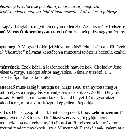
tézmény fő küldetése felkutatni,
megszerezni, megőrizni
árpát-medence magyar feltáróinak muzeális értékeit és a földrajz
nkásságával foglalkozó gyűjtemény nem létezik. Az intézmény
helyzete
ogú Város Önkormányzata tartja fent
és a település nagyon fontos
kapta meg. A Magyar Földrajzi Múzeum külső felújítására a 2000 évek
k fejlesztése”
pályázat keretében a múzeumi tetőtér is beépült, ezáltal
eményének
. Ezek közül a legfontosabb hagyatékok: Cholnoky Jenő,
 Dénes György, Tulogdi János hagyatéka. Némely utazótól 1−2
etett időpontban a kutatókat.
felfedező munkásságát mutatja be. Majd 1988-ban nyitotta meg
A
tóit, melyek a megnyitás sorrendjében az alábbiak: 2008 –
Hely- és
incsei
. E mellett a múzeum közparkja ad helyet 12 magyar utazó
k ad teret, mint a városközpont egyetlen közparkja.
Balázs Dénes geográfusnak fontos célja volt, hogy
„élő múzeumot”
mény évente 2-3 időszaki kiállítást szervez saját gyűjteményi
emutatókat, versenyeket, nyári táborokat. Rendszeresek a múzeumi
os múzeumi rendezvényeknek, így a Múzeumok Éjszakájának, valamint a