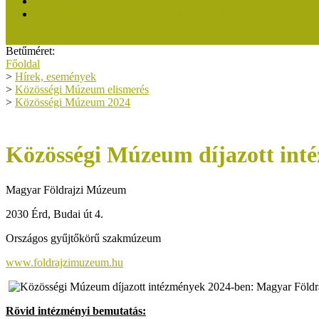
Közösségi Múzeum 2019
A Közösségi Múzeum elismerésről dióhéjban
Betűméret:
Főoldal
>
Hírek, események
>
Közösségi Múzeum elismerés
>
Közösségi Múzeum 2024
Közösségi Múzeum díjazott in
Magyar Földrajzi Múzeum
2030 Érd, Budai út 4.
Országos gyűjtőkörű szakmúzeum
www.foldrajzimuzeum.hu
Rövid intézményi bemutatás: