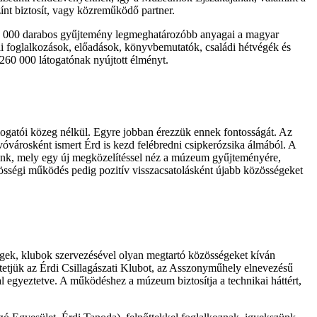
ínt biztosít, vagy közreműködő partner.
30 000 darabos gyűjtemény legmeghatározóbb anyagai a magyar
ai foglalkozások, előadások, könyvbemutatók, családi hétvégék és
260 000 látogatónak nyújtott élményt.
gatói közeg nélkül. Egyre jobban érezzük ennek fontosságát. Az
vóvárosként ismert Érd is kezd felébredni csipkerózsika álmából. A
unk, mely egy új megközelítéssel néz a múzeum gyűjteményére,
zösségi működés pedig pozitív visszacsatolásként újabb közösségeket
ek, klubok szervezésével olyan megtartó közösségeket kíván
etjük az Érdi Csillagászati Klubot, az Asszonyműhely elnevezésű
l egyeztetve. A működéshez a múzeum biztosítja a technikai háttért,