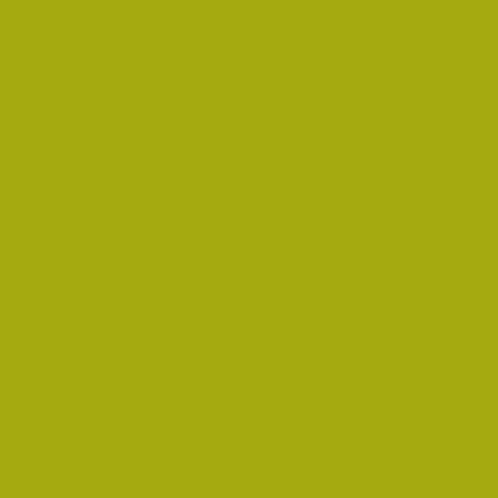
rést
pedagógus Díjat
 Díjat 2014-ben