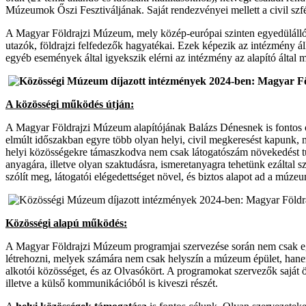
Múzeumok Őszi Fesztiváljának. Saját rendezvényei mellett a civil szfé
A Magyar Földrajzi Múzeum, mely közép-európai szinten egyedüláll
utazók, földrajzi felfedezők hagyatékai. Ezek képezik az intézmény á
egyéb események által igyekszik elérni az intézmény az alapító által
A közösségi működés útján:
A Magyar Földrajzi Múzeum alapítójának Balázs Dénesnek is fontos 
elmúlt időszakban egyre több olyan helyi, civil megkeresést kapunk, m
helyi közösségekre támaszkodva nem csak látogatószám növekedést tu
anyagára, illetve olyan szaktudásra, ismeretanyagra tehetünk ezáltal
szólít meg, látogatói elégedettséget növel, és biztos alapot ad a mú
Közösségi alapú működés:
A Magyar Földrajzi Múzeum programjai szervezése során nem csak eg
létrehozni, melyek számára nem csak helyszín a múzeum épület, ha
alkotói közösséget, és az Olvasókört. A programokat szervezők saját 
illetve a külső kommunikációból is kiveszi részét.