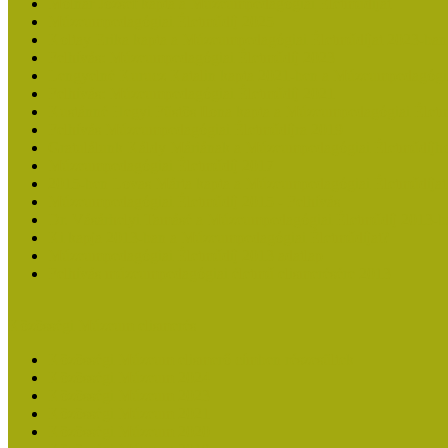
Molnár József kapta a Múzeumpedagógiai Életműdíjat
Múzeumpedagógiai Életműdíj 2025
Koltay Erika kapta a Múzeumpedagógiai Életműdíjat 2023-ban
Felhívás: Múzeumpedagógiai Életműdíj 2023
Lengyelné Kurucz Katalin kapta 2021-ben a Múzeumpedagógia
Felhívás: Múzeumpedagógiai Életműdíj 2021
Kustánné Hegyi Füstös Ilona kapta a Múzeumpedagógiai Életm
Felhívás Múzeumpedagógiai Életműdíjra 2019
Gratulálunk Káldy Máriának a Múzeumpedagógiai Életműdíjh
Múzeumpedagógiai Életműdíj 2017
2015-ben Lovas Márta kapta a Múzeumpedagógiai Életműdíjat
Múzeumpedagógiai Életműdíj 2015 - Felhívás
Dr. Vásárhelyi Tamásé a Múzeumpedagógiai Életműdíj 2013-b
Ki kapja 2013-ban a Múzeumpedagógiai Életműdíjat?
Múzeumpedagógiai Életműdíj 2013 adatlap
Felhívás múzeumpedagógiai életmű elismerésére 2013
Közösségi Múzeum elismerés
Közösségi Múzeum elismerő címben részesültek
Közösségi Múzeum 2024
Közösségi Múzeum 2023
Közösségi Múzeum 2021
Közösségi Múzeum 2020