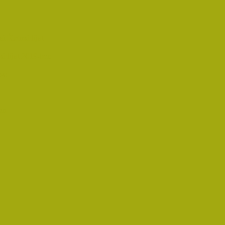
i Életműdíjat
űdíjat 2019-ben
oz!
an