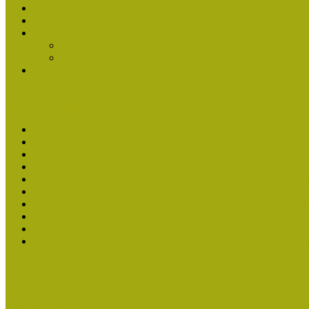
Múzeumpedagógiai Nívódíj Felhívás 2013
Nívódíj Adatlap 2013
Nívódíjat nyert pályázatok 2011-2012
2012-ben Múzeumpedagógiai Nívódíjat nyertek
2011-ben Múzeumpedagógiai Nívódíjat nyertek
Története
Kiváló Múzeumpedagógus Díj
Kiváló Múzeumpedagógus 2026
Kiváló Múzeumpedagógus 2024
Kiváló Múzeumpedagógus Díj 2022
Kiváló Múzeumpedagógus Díj 2020
2018-ban Joó Emese kapta a Kiváló Múzeumpedagógus elisme
Felhívás Kiváló Múzeumpedagógus Díjra 2018
2016-ban Pató Mária és Szabics Ágnes kaptak Kiváló Múzeum
Felhívás Kiváló Múzeumpedagógus Díjra (2016)
Kiváló Múzeumpedagógus Díj Adatlap 2016
Turcsányiné Kesik Gabriella kapta a Kiváló Múzeumpedagógus
Családbarát Múzeum elismerés
Események
Legfrissebb hírek