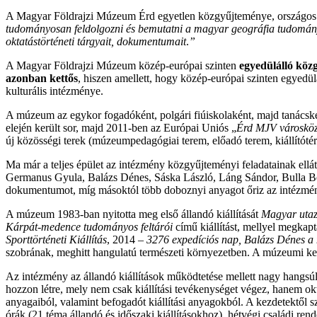
A Magyar Földrajzi Múzeum Érd egyetlen közgyűjteménye, országos 
tudományosan feldolgozni és bemutatni a magyar geográfia tudománytör
oktatástörténeti tárgyait, dokumentumait
.
”
A Magyar Földrajzi Múzeum közép-európai szinten
egyedülálló köz
azonban kettős
, hiszen amellett, hogy közép-európai szinten egyed
kulturális intézménye.
A múzeum az egykor fogadóként, polgári fiúiskolaként, majd tanácsk
elején került sor, majd 2011-ben az Európai Uniós „
Érd MJV városközp
új közösségi terek (múzeumpedagógiai terem, előadó terem, kiállítótér)
Ma már a teljes épület az intézmény közgyűjteményi feladatainak ellá
Germanus Gyula, Balázs Dénes, Sáska László, Láng Sándor, Bulla Bé
dokumentumot, míg másoktól több doboznyi anyagot őriz az intézmény. 
A múzeum 1983-ban nyitotta meg első állandó kiállítását
Magyar utazó
Kárpát-medence tudományos feltárói
című kiállítást, mellyel megkap
Sporttörténeti Kiállítás
, 2014 –
3276 expedíciós nap, Balázs Dénes a
szobrának, meghitt hangulatú természeti környezetben. A múzeumi kert
Az intézmény az állandó kiállítások működtetése mellett nagy hangsú
hozzon létre, mely nem csak kiállítási tevékenységet végez, hanem okta
anyagaiból, valamint befogadót kiállítási anyagokból. A kezdetektől
órák (21 téma állandó és időszaki kiállításokhoz), hétvégi családi 