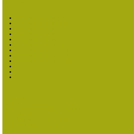
Aktuális cikkek
Hírlevél
2026. évi MOKK hírlevelek
2025. évi MOKK hírlevelek
2024. évi MOKK hírlevelek
2023. évi MOKK hírlevelek
2022. évi MOKK hírlevelek
2021. évi MOKK Hírlevelek
2020. évi MOKK Hírlevelek
2019. évi MOKK Hírlevelek
2018. évi MOKK Hírlevelek
2017
2014.
2013.
ERASMUS + (KA120-ADU)
Közösségek Hete
Országos Múzeumpedagógiai Évnyitók
Országos Múzeumpedagógiai Konferenciák
Pályázatfigyelő
Nemzetközi hírek a múzeumi világból
Múzeumpedagógiai Életműdíj