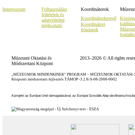
Impresszum
Felhasználási
Koordinátorok
Múzeumi
feltételek és
Koordinátorkereső
Közöns
adatvédelmi
kiállítá
Koordinátori
tájékoztató
Múzeum
feladatok
foglalk
Múzeumi Oktatási és
2013–2026 © All rights rese
Módszertani Központ
„MÚZEUMOK MINDENKINEK” PROGRAM – MÚZEUMOK OKTATÁSI–KÉ
Központi módszertani fejlesztés TÁMOP–3.2.8/A-08-2008-0002
A projekt az Európai Unió támogatásával, az Európai Szociális Alap társfinanszírozá