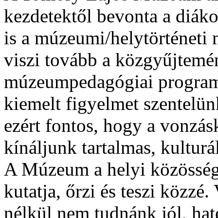
kezdetektől bevonta a diákok
is a múzeumi/helytörténeti 
viszi tovább a közgyűjtemén
múzeumpedagógiai programj
kiemelt figyelmet szentelün
ezért fontos, hogy a vonzá
kínáljunk tartalmas, kulturá
A Múzeum a helyi közösséget
kutatja, őrzi és teszi közz
nélkül nem tudnánk jól, ha