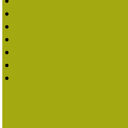
2021. évi MOKK Hírleve
2020. évi MOKK Hírleve
2019. évi MOKK Hírleve
2018. évi MOKK Hírleve
2017
2014.
2013.
ERASMUS + (KA120-AD
Közösségek Hete