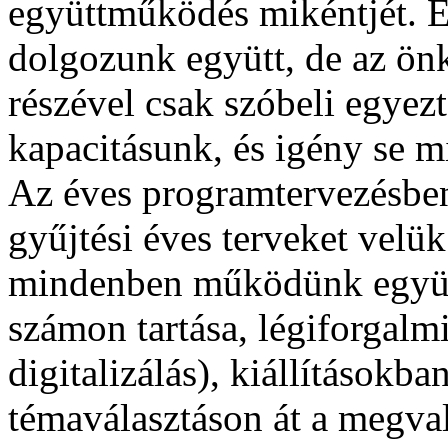
együttműködés mikéntjét. E
dolgozunk együtt, de az önk
részével csak szóbeli egyezt
kapacitásunk, és igény se m
Az éves programtervezésben,
gyűjtési éves terveket velük
mindenben működünk együtt
számon tartása, légiforgalmi
digitalizálás), kiállításokba
témaválasztáson át a megval