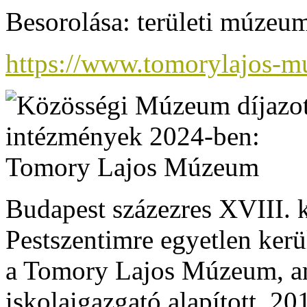
Besorolása: területi múzeu
https://www.tomorylajos-m
Budapest százezres XVIII. k
Pestszentimre egyetlen kerü
a Tomory Lajos Múzeum, a
iskolaigazgató alapított. 2