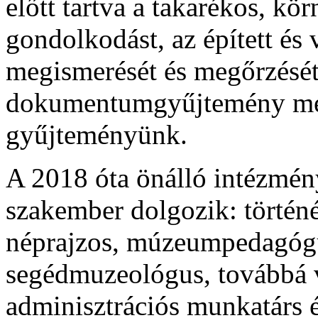
előtt tartva a takarékos, k
gondolkodást, az épített és 
megismerését és megőrzését.
dokumentumgyűjtemény mell
gyűjteményünk.
A 2018 óta önálló intézmény
szakember dolgozik: történé
néprajzos, múzeumpedagógu
segédmuzeológus, továbbá va
adminisztrációs munkatárs é