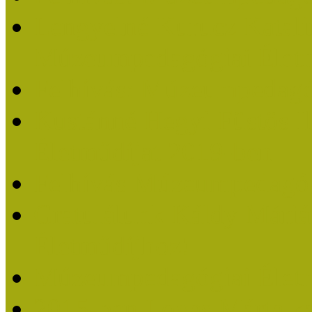
Lengyelné Kurucz Katali
Múzeumpedagógiai Életm
Felhívás: Múzeumpedagó
Kustánné Hegyi Füstös I
Életműdíjat 2019-ben
Felhívás Múzeumpedagóg
Gratulálunk Káldy Mári
Életműdíjhoz!
Múzeumpedagógiai Élet
2015-ben Lovas Márta k