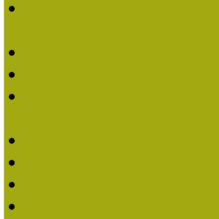
Múzeumpedagógiai Nívódí
nevezések (2020)
Múzeumpedagógiai Nívó
Nívódíjat nyertek 2019-
Múzeumpedagógiai Nívódí
nevezések (2019)
Nívódíj 2019
Nívódíj 2018
Beérkezett pályázatok 2
Nívódíj 2017