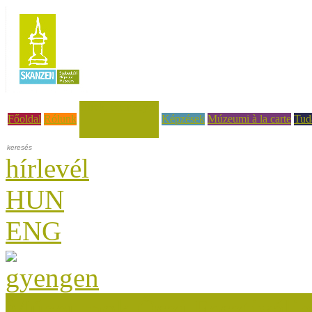
Hírek, események
Főoldal
Rólunk
Képzések
Múzeumi à la carte
Tud
hírlevél
HUN
ENG
Múzeumok Őszi Fesztiválja