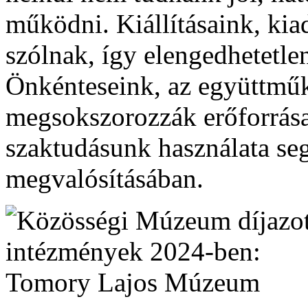
működni. Kiállításaink, kia
szólnak, így elengedhetetle
Önkénteseink, az együttmű
megsokszorozzák erőforrásai
szaktudásunk használata segí
megvalósításában.