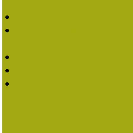
elismerést
Felhívás Kiváló Múzeum
2016-ban Pató Mária és 
Múzeumpedagógus Díjat
Felhívás Kiváló Múzeum
Kiváló Múzeumpedagógus
Turcsányiné Kesik Gabrie
Múzeumpedagógus Díjat
Családbarát Múzeum elisme