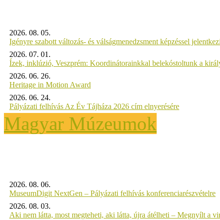
2026. 08. 05.
Igényre szabott változás- és válságmenedzsment képzéssel jelent
2026. 07. 01.
Ízek, inklúzió, Veszprém: Koordinátorainkkal belekóstoltunk a kirá
2026. 06. 26.
Heritage in Motion Award
2026. 06. 24.
Pályázati felhívás Az Év Tájháza 2026 cím elnyerésére
Magyar Múzeumok
2026. 08. 06.
MuseumDigit NextGen – Pályázati felhívás konferenciarészvételre
2026. 08. 03.
Aki nem látta, most megteheti, aki látta, újra átélheti – Megnyílt a virt