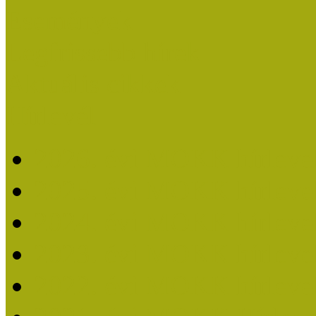
Események
Legfrissebb hírek
Aktuális cikkek
Hírlevél
2026. évi MOKK hírleve
2025. évi MOKK hírleve
2024. évi MOKK hírleve
2023. évi MOKK hírleve
2022. évi MOKK hírleve