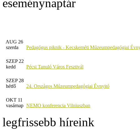
eseménynaptár
AUG 26
szerda
Pedagógus piknik - Kecskeméti Múzeumpedagógiai Évny
SZEP 22
kedd
Pécsi Tanuló Város Fesztivál
SZEP 28
hétfő
24. Országos Múzeumpedagógiai Évnyitó
OKT 11
vasárnap
NEMO konferencia Vilniuszban
legfrissebb híreink