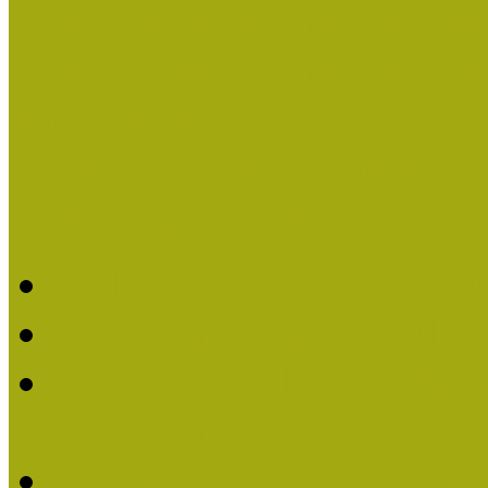
Országos Múzeumpedagógia
Országos Múzeumpedagógia
Pályázatfigyelő
Nemzetközi hírek a múzeum
Múzeumpedagógiai Életmű
Molnár József kapta a M
Múzeumpedagógiai Élet
Koltay Erika kapta a Mú
2023-ban
Felhívás: Múzeumpedagó