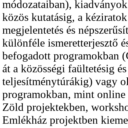
módozataiban), kiadványok k
közös kutatásig, a kéziratok
megjelentetés és népszerűsí
különféle ismeretterjesztő 
befogadott programokban (
át a közösségi faültetésig és
teljesítménytúrákig) vagy
programokban, mint online
Zöld projektekben, worksh
Emlékház projektben kiemel