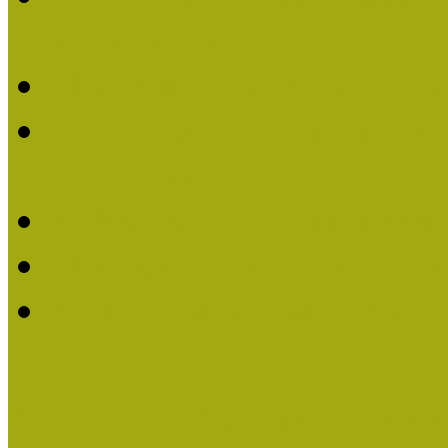
Életműdíjat
Múzeumpedagógiai Életm
Dr. Vásárhelyi Tamásé a
2013-ban
Ki kapja 2013-ban a Mú
Múzeumpedagógiai Életm
Felhívás múzeumpedagógi
Közösségi Múzeum elismer