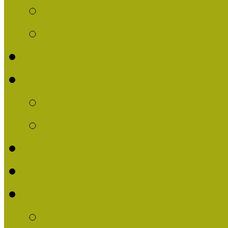
Nívódíj felhívás 2014
Múzeumpedagógiai Nív
Nívódíjat nyert pályázat
Nívódíj 2013
Beérkezett pályázatok
Nívódíj Felhívás 2013
Múzeumpedagógiai Nívód
Nívódíj Adatlap 2013
Nívódíjat nyert pályáza
2012-ben Múzeumpedag