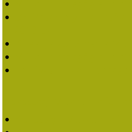
Múzeumpedagógiai Életm
Dr. Vásárhelyi Tamásé a
2013-ban
Ki kapja 2013-ban a Mú
Múzeumpedagógiai Életm
Felhívás múzeumpedagógi
Közösségi Múzeum elismer
Közösségi Múzeum elisme