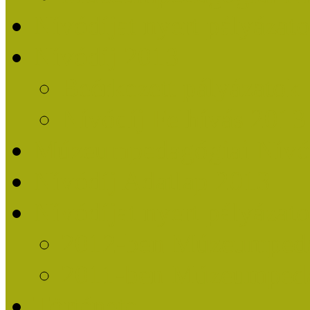
Nívódíjat nyert pályázat
Nívódíj 2013
Beérkezett pályázatok
Nívódíj Felhívás 2013
Múzeumpedagógiai Nívód
Nívódíj Adatlap 2013
Nívódíjat nyert pályáza
2012-ben Múzeumpedag
2011-ben Múzeumpedag
Története