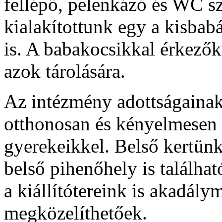
fellépő, pelenkázó és WC sz
kialakítottunk egy a kisbab
is. A babakocsikkal érkezők
azok tárolására.
Az intézmény adottságainak
otthonosan és kényelmesen 
gyerekeikkel. Belső kertünk
belső pihenőhely is találh
a kiállítótereink is akadályme
megközelíthetőek.