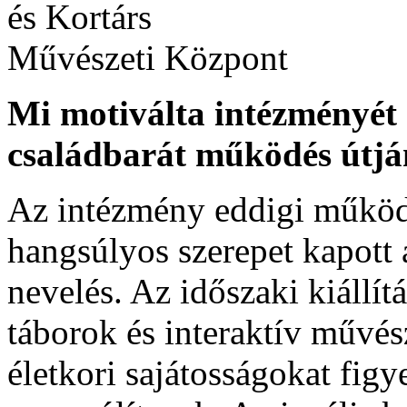
Mi motiválta intézményét 
családbarát működés útj
Az intézmény eddigi működé
hangsúlyos szerepet kapott 
nevelés. Az időszaki kiállí
táborok és interaktív művé
életkori sajátosságokat fig