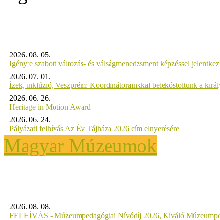
2026. 08. 05.
Igényre szabott változás- és válságmenedzsment képzéssel jelent
2026. 07. 01.
Ízek, inklúzió, Veszprém: Koordinátorainkkal belekóstoltunk a kirá
2026. 06. 26.
Heritage in Motion Award
2026. 06. 24.
Pályázati felhívás Az Év Tájháza 2026 cím elnyerésére
Magyar Múzeumok
2026. 08. 08.
FELHÍVÁS - Múzeumpedagógiai Nívódíj 2026, Kiváló Múzeumpe