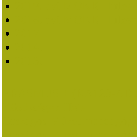
2019. évi MOKK Hírleve
2018. évi MOKK Hírleve
2017
2014.
2013.
ERASMUS + (KA120-AD
Közösségek Hete
Országos Múzeumpedagógia
Országos Múzeumpedagógia