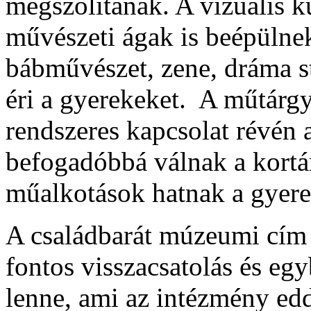
megszólítanak. A vizuális k
művészeti ágak is beépülnek
bábművészet, zene, dráma s
éri a gyerekeket. A műtárgya
rendszeres kapcsolat révén 
befogadóbbá válnak a kortá
műalkotások hatnak a gyerek
A családbarát múzeumi cí
fontos visszacsatolás és egy
lenne, ami az intézmény edd