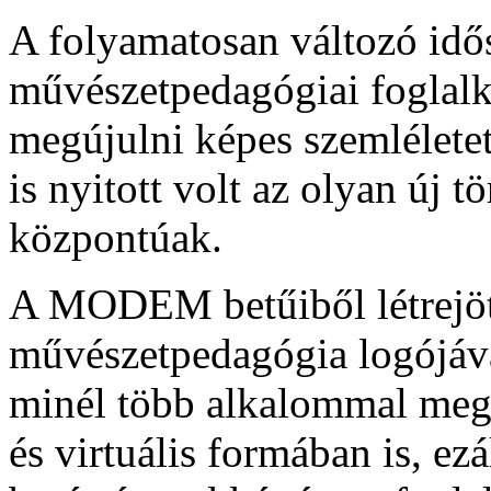
A folyamatosan változó idős
művészetpedagógiai foglalko
megújulni képes szemléle
is nyitott volt az olyan új 
központúak.
A MODEM betűiből létrejött
művészetpedagógia logójává 
minél több alkalommal me
és virtuális formában is, ez