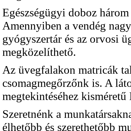
Egészségügyi doboz három h
Amennyiben a vendég nagyob
gyógyszertár és az orvosi ü
megközelíthető.
Az üvegfalakon matricák ta
csomagmegőrzőnk is. A láto
megtekintéséhez kisméretű 
Szeretnénk a munkatársakna
élhetőbb és szerethetőbb mu