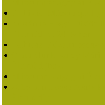
Múzeumpedagógiai Életm
Felhívás: Múzeumpedagó
Kustánné Hegyi Füstös I
Életműdíjat 2019-ben
Felhívás Múzeumpedagóg
Gratulálunk Káldy Mári
Életműdíjhoz!
Múzeumpedagógiai Élet
2015-ben Lovas Márta k
Életműdíjat