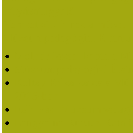
Pályázatfigyelő
Nemzetközi hírek a múzeum
Múzeumpedagógiai Életmű
Molnár József kapta a M
Múzeumpedagógiai Élet
Koltay Erika kapta a Mú
2023-ban
Felhívás: Múzeumpedagó
Lengyelné Kurucz Katali