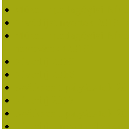
Múzeumpedagógiai Nívó
Nívódíjat nyertek 2019-
Múzeumpedagógiai Nívódí
nevezések (2019)
Nívódíj 2019
Nívódíj 2018
Beérkezett pályázatok 2
Nívódíj 2017
Beérkezett pályázatok 2
Nívódíjat nyert pályázat