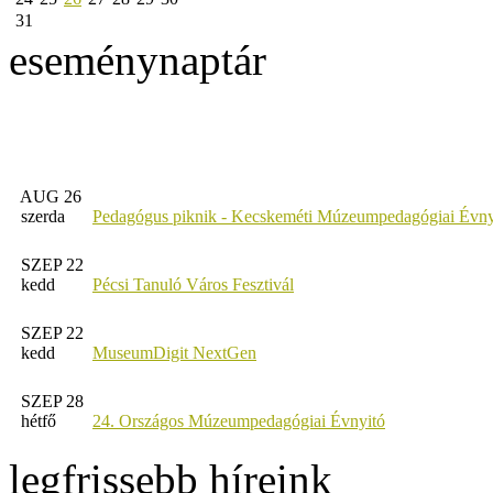
31
eseménynaptár
AUG 26
szerda
Pedagógus piknik - Kecskeméti Múzeumpedagógiai Évny
SZEP 22
kedd
Pécsi Tanuló Város Fesztivál
SZEP 22
kedd
MuseumDigit NextGen
SZEP 28
hétfő
24. Országos Múzeumpedagógiai Évnyitó
legfrissebb híreink