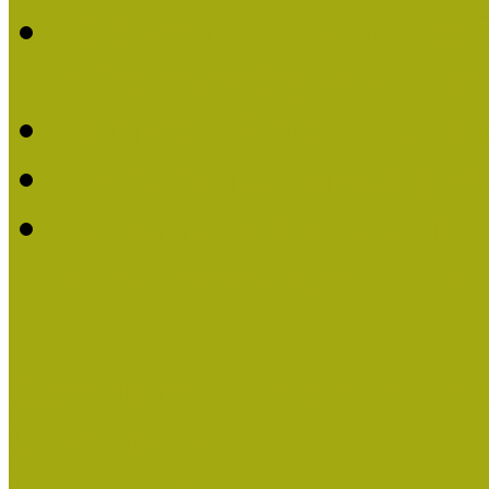
2016-ban Pató Mária és 
Múzeumpedagógus Díjat
Felhívás Kiváló Múzeum
Kiváló Múzeumpedagógus
Turcsányiné Kesik Gabrie
Múzeumpedagógus Díjat
Családbarát Múzeum elisme
Események