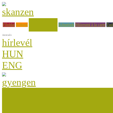
Hírek, események
Főoldal
Rólunk
Képzések
Múzeumi à la carte
Tud
hírlevél
HUN
ENG
Múzeumok Őszi Fesztiválja
Múzeumpedagógiai Nívódí