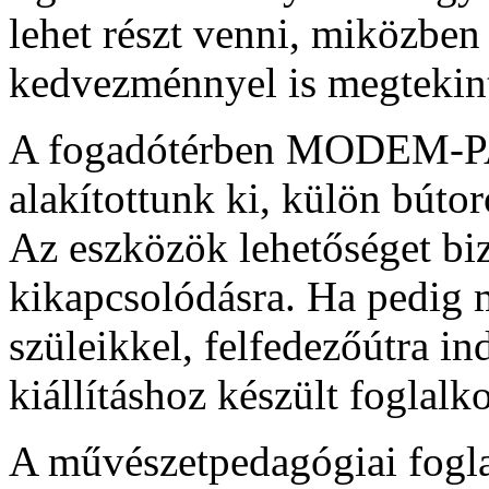
lehet részt venni, miközben
kedvezménnyel is megtekinth
A fogadótérben MODEM-PA
alakítottunk ki, külön búto
Az eszközök lehetőséget biz
kikapcsolódásra. Ha pedig m
szüleikkel, felfedezőútra in
kiállításhoz készült foglalko
A művészetpedagógiai fogl