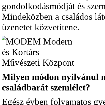
gondolkodásmódját és szeml
Mindeközben a családos láto
üzenetet közvetítene.
Milyen módon nyilvánul
családbarát szemlélet?
Egész évben folyamatos gy