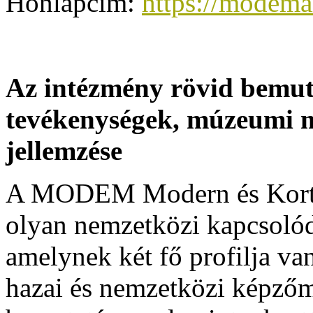
Honlapcím:
https://modema
Az intézmény rövid bemuta
tevékenységek, múzeumi 
jellemzése
A MODEM Modern és Kortá
olyan nemzetközi kapcsolód
amelynek két fő profilja va
hazai és nemzetközi képzőm